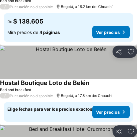
Bed and breakfast
/
Bogotá, a 18.2 km de: Choachí
Puntuación no disponible
$ 138.605
De
Mira precios de
4 páginas
Ver precios
Compartir
Ag
Hostal Boutique Loto de Belén
Bed and breakfast
/
Bogotá, a 17.8 km de: Choachí
Puntuación no disponible
Elige fechas para ver los precios exactos
Ver precios
Compartir
Ag