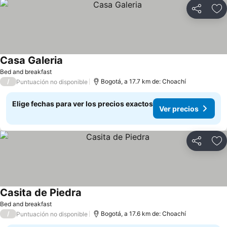
Compartir
Ag
Casa Galeria
Bed and breakfast
/
Bogotá, a 17.7 km de: Choachí
Puntuación no disponible
Elige fechas para ver los precios exactos
Ver precios
Compartir
Ag
Casita de Piedra
Bed and breakfast
/
Bogotá, a 17.6 km de: Choachí
Puntuación no disponible