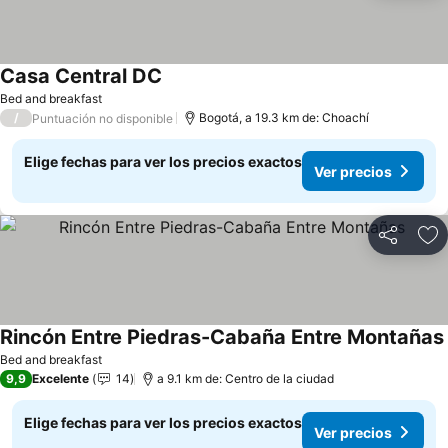
Casa Central DC
Bed and breakfast
/
Bogotá, a 19.3 km de: Choachí
Puntuación no disponible
Elige fechas para ver los precios exactos
Ver precios
Compartir
Ag
Rincón Entre Piedras-Cabaña Entre Montañas
Bed and breakfast
9,9
Excelente
14
a 9.1 km de: Centro de la ciudad
Elige fechas para ver los precios exactos
Ver precios