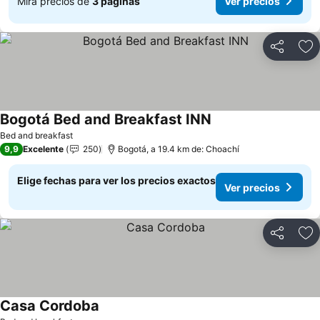
Mira precios de
3 páginas
Ver precios
Compartir
Ag
Bogotá Bed and Breakfast INN
Bed and breakfast
9,9
Excelente
250
Bogotá, a 19.4 km de: Choachí
Elige fechas para ver los precios exactos
Ver precios
Compartir
Ag
Casa Cordoba