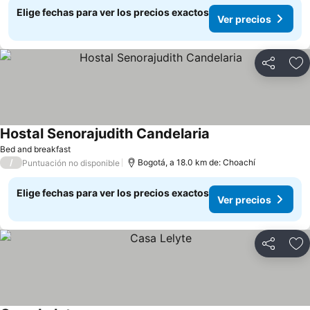
Elige fechas para ver los precios exactos
Ver precios
Compartir
Ag
Hostal Senorajudith Candelaria
Bed and breakfast
/
Bogotá, a 18.0 km de: Choachí
Puntuación no disponible
Elige fechas para ver los precios exactos
Ver precios
Compartir
Ag