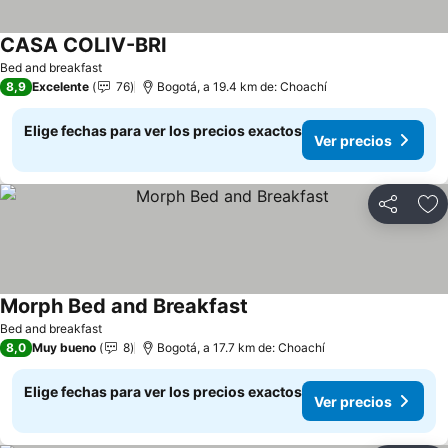
CASA COLIV-BRI
Bed and breakfast
8,9
Excelente
76
Bogotá, a 19.4 km de: Choachí
Elige fechas para ver los precios exactos
Ver precios
Compartir
Ag
Morph Bed and Breakfast
Bed and breakfast
8,0
Muy bueno
8
Bogotá, a 17.7 km de: Choachí
Elige fechas para ver los precios exactos
Ver precios