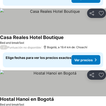
Compartir
Ag
Casa Reales Hotel Boutique
Bed and breakfast
/
Bogotá, a 19.4 km de: Choachí
Puntuación no disponible
Elige fechas para ver los precios exactos
Ver precios
Compartir
Ag
Hostal Hanoi en Bogotá
Bed and breakfast