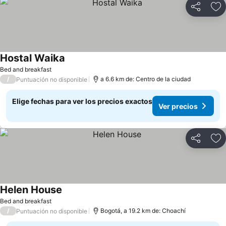
Compartir
Ag
Hostal Waika
Bed and breakfast
/
a 6.6 km de: Centro de la ciudad
Puntuación no disponible
Elige fechas para ver los precios exactos
Ver precios
Compartir
Ag
Helen House
Bed and breakfast
/
Bogotá, a 19.2 km de: Choachí
Puntuación no disponible