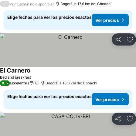
/
Bogotá, a 17.6 km de: Choachí
Puntuación no disponible
Elige fechas para ver los precios exactos
Ver precios
Compartir
Ag
El Carnero
Bed and breakfast
8,5
Excelente
8
Bogotá, a 18.0 km de: Choachí
Elige fechas para ver los precios exactos
Ver precios
Compartir
Ag