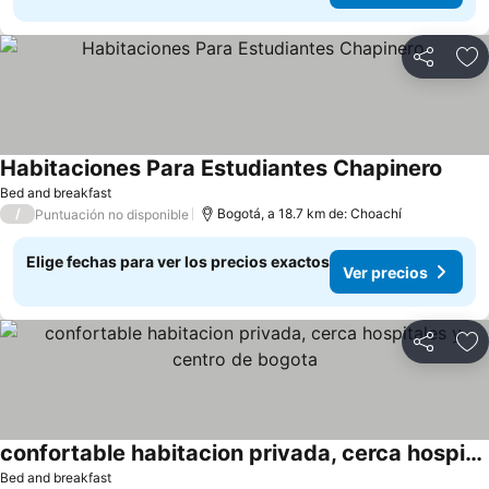
Compartir
Ag
Habitaciones Para Estudiantes Chapinero
Bed and breakfast
/
Bogotá, a 18.7 km de: Choachí
Puntuación no disponible
Elige fechas para ver los precios exactos
Ver precios
Compartir
Ag
confortable habitacion privada, cerca hospitales y centro de bogota
Bed and breakfast