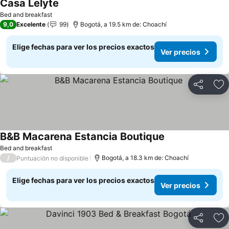
Casa Lelyte
Bed and breakfast
9,0
Excelente
99
Bogotá, a 19.5 km de: Choachí
Elige fechas para ver los precios exactos
Ver precios
Compartir
Ag
B&B Macarena Estancia Boutique
Bed and breakfast
/
Bogotá, a 18.3 km de: Choachí
Puntuación no disponible
Elige fechas para ver los precios exactos
Ver precios
Compartir
Ag