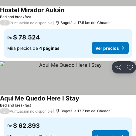
Hostel Mirador Aukán
Bed and breakfast
/
Bogotá, a 17.5 km de: Choachí
Puntuación no disponible
$ 78.524
De
Mira precios de
4 páginas
Ver precios
Compartir
Ag
Aqui Me Quedo Here I Stay
Bed and breakfast
/
Bogotá, a 17.7 km de: Choachí
Puntuación no disponible
$ 62.893
De