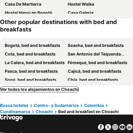
Casa De Martierra
Hostal Waika
Hostal Hanoi en Bogotá
Casa Galeria
Other popular destinations with bed and
Hostal Boutique Loto de Belén
Bogotá Bed and Breakfast INN
breakfasts
5Q House Chapinero
Casa Lelyte
Bogotá, bed and breakfasts
Soacha, bed and breakfasts
Cota, bed and breakfasts
San Antonio del Tequendama, bed and breakfasts
La Calera, bed and breakfasts
Fómeque, bed and breakfasts
Pasca, bed and breakfasts
Cajicá, bed and breakfasts
Sopó, bed and breakfasts
Chía, bed and breakfasts
Guasca, bed and breakfasts
Guatavita, bed and breakfasts
Ver todos los alojamientos en Choachí
Tocancipá, bed and breakfasts
Tabio, bed and breakfasts
Busca hoteles
Centro- y Sudamérica
Colombia
Cundinamarca
Choachí
Bed and breakfast en Choachí
Facebook
Twitter
Insta
Yo