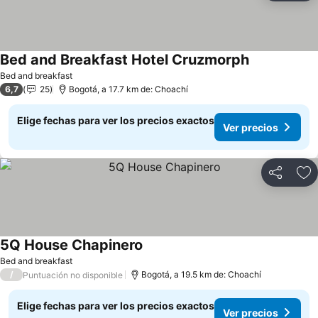
Bed and Breakfast Hotel Cruzmorph
Bed and breakfast
6,7
25
Bogotá, a 17.7 km de: Choachí
Elige fechas para ver los precios exactos
Ver precios
Compartir
Ag
5Q House Chapinero
Bed and breakfast
/
Bogotá, a 19.5 km de: Choachí
Puntuación no disponible
Elige fechas para ver los precios exactos
Ver precios