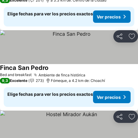
9,3
Excelente
201
a 3.3 km de: Centro de la ciudad
Elige fechas para ver los precios exactos
Ver precios
Compartir
Ag
Finca San Pedro
Bed and breakfast
Ambiente de finca histórica
9,3
Excelente
273
Fómeque, a 4.2 km de: Choachí
Elige fechas para ver los precios exactos
Ver precios
Compartir
Ag