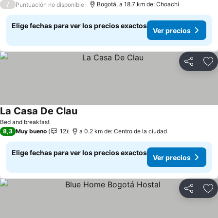
/
Bogotá, a 18.7 km de: Choachí
Puntuación no disponible
Elige fechas para ver los precios exactos
Ver precios
Compartir
Ag
La Casa De Clau
Bed and breakfast
8,3
Muy bueno
12
a 0.2 km de: Centro de la ciudad
Elige fechas para ver los precios exactos
Ver precios
Compartir
Ag