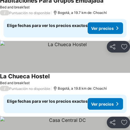
Habitaciones Para Grupos Embajada
Bed and breakfast
/
Bogotá, a 19.7 km de: Choachí
Puntuación no disponible
Elige fechas para ver los precios exactos
Ver precios
Compartir
Ag
La Chueca Hostel
Bed and breakfast
/
Bogotá, a 19.8 km de: Choachí
Puntuación no disponible
Elige fechas para ver los precios exactos
Ver precios
Compartir
Ag