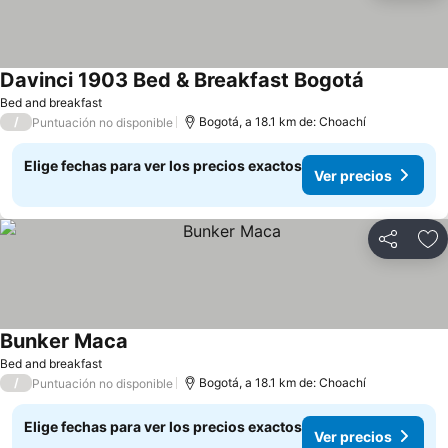
Davinci 1903 Bed & Breakfast Bogotá
Bed and breakfast
/
Bogotá, a 18.1 km de: Choachí
Puntuación no disponible
Elige fechas para ver los precios exactos
Ver precios
Compartir
Ag
Bunker Maca
Bed and breakfast
/
Bogotá, a 18.1 km de: Choachí
Puntuación no disponible
Elige fechas para ver los precios exactos
Ver precios