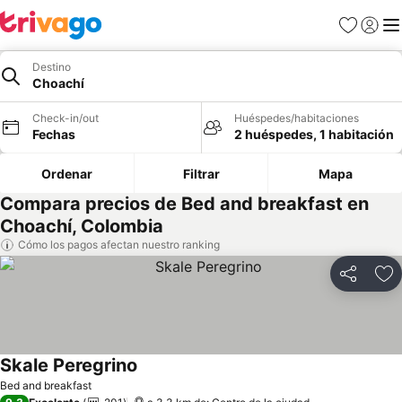
Favoritos
Iniciar 
Me
Destino
Choachí
Check-in/out
Huéspedes/habitaciones
Fechas
2 huéspedes, 1 habitación
Ordenar
Filtrar
Mapa
Compara precios de Bed and breakfast en
Choachí, Colombia
Cómo los pagos afectan nuestro ranking
Compartir
Ag
Skale Peregrino
Bed and breakfast