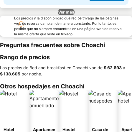
Ver más
Los precios y la disponibilidad que recibe trivago de las páginas
web de reserva cambian de manera constante. Por lo tanto, es
posible que no siempre encuentres en una página web de reserva
la misma oferta que viste en trivago.
Preguntas frecuentes sobre Choachí
Rango de precios
Los precios de Bed and breakfast en Choachí van de
‎$ 62.893
a
‎$ 138.605
por noche.
Otros hospedajes en Choachí
Hotel
Apartamen
Hostel
Casa de
Apar