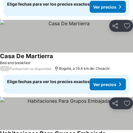
Elige fechas para ver los precios exactos
Ver precios
Compartir
Ag
Casa De Martierra
Bed and breakfast
/
Bogotá, a 19.4 km de: Choachí
Puntuación no disponible
Elige fechas para ver los precios exactos
Ver precios
Compartir
Ag