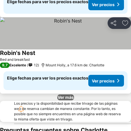
Elige fechas para ver los precios exactos
Ver precios
Compartir
Ag
Robin's Nest
Bed and breakfast
9,7
Excelente
12
Mount Holly, a 17.6 km de: Charlotte
Elige fechas para ver los precios exactos
Ver precios
Ver más
Los precios y la disponibilidad que recibe trivago de las páginas
web de reserva cambian de manera constante. Por lo tanto, es
posible que no siempre encuentres en una página web de reserva
la misma oferta que viste en trivago.
Preguntas frecuentes sobre Charlotte