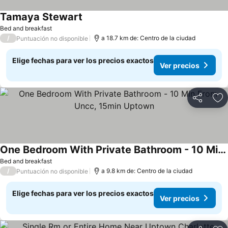
Tamaya Stewart
Bed and breakfast
/
a 18.7 km de: Centro de la ciudad
Puntuación no disponible
Elige fechas para ver los precios exactos
Ver precios
Compartir
Ag
One Bedroom With Private Bathroom - 10 Min From Uncc, 15min Uptown
Bed and breakfast
/
a 9.8 km de: Centro de la ciudad
Puntuación no disponible
Elige fechas para ver los precios exactos
Ver precios