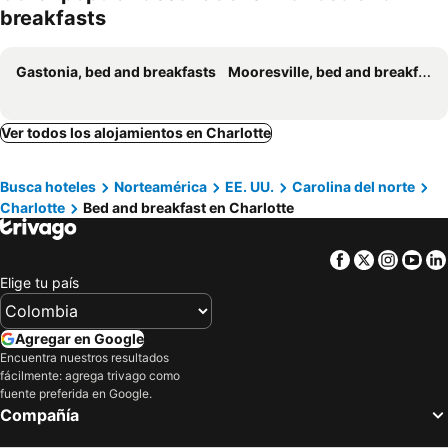
breakfasts
Gastonia, bed and breakfasts
Mooresville, bed and breakfasts
Ver todos los alojamientos en Charlotte
Busca hoteles
Norteamérica
EE. UU.
Carolina del norte
Charlotte
Bed and breakfast en Charlotte
Facebook
Twitter
Insta
Yo
Elige tu país
Agregar en Google
Encuentra nuestros resultados
fácilmente: agrega trivago como
fuente preferida en Google.
Compañía