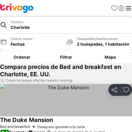
Favoritos
Iniciar 
Me
Destino
Charlotte
Check-in/out
Huéspedes/habitaciones
Fechas
2 huéspedes, 1 habitación
Ordenar
Filtrar
Mapa
Compara precios de Bed and breakfast en
Charlotte, EE. UU.
Cómo los pagos afectan nuestro ranking
Compartir
Ag
The Duke Mansion
Bed and breakfast
Desayuno gourmet a la carta