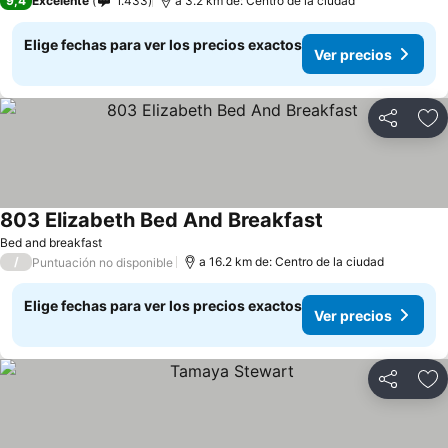
9,4
Excelente
1.433
a 3.2 km de: Centro de la ciudad
Elige fechas para ver los precios exactos
Ver precios
Compartir
Ag
803 Elizabeth Bed And Breakfast
Bed and breakfast
/
a 16.2 km de: Centro de la ciudad
Puntuación no disponible
Elige fechas para ver los precios exactos
Ver precios
Compartir
Ag