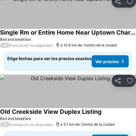
Compartir
Ag
Single Rm or Entire Home Near Uptown Charlotte
Bed and breakfast
/
a 10.6 km de: Centro de la ciudad
Puntuación no disponible
Elige fechas para ver los precios exactos
Ver precios
Compartir
Ag
Old Creekside View Duplex Listing
Bed and breakfast
/
a 3.1 km de: Centro de la ciudad
Puntuación no disponible