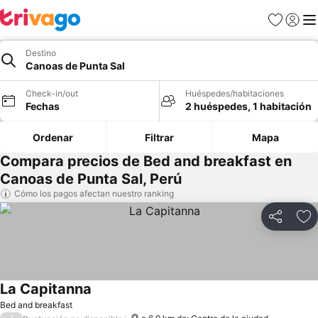
Favoritos
Iniciar 
Me
Destino
Canoas de Punta Sal
Check-in/out
Huéspedes/habitaciones
Fechas
2 huéspedes, 1 habitación
Ordenar
Filtrar
Mapa
Compara precios de Bed and breakfast en
Canoas de Punta Sal, Perú
Cómo los pagos afectan nuestro ranking
Compartir
Ag
La Capitanna
Bed and breakfast