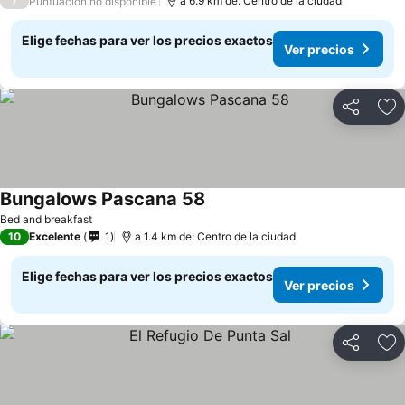
/
a 6.9 km de: Centro de la ciudad
Puntuación no disponible
Elige fechas para ver los precios exactos
Ver precios
Compartir
Ag
Bungalows Pascana 58
Bed and breakfast
10
Excelente
1
a 1.4 km de: Centro de la ciudad
Elige fechas para ver los precios exactos
Ver precios
Compartir
Ag