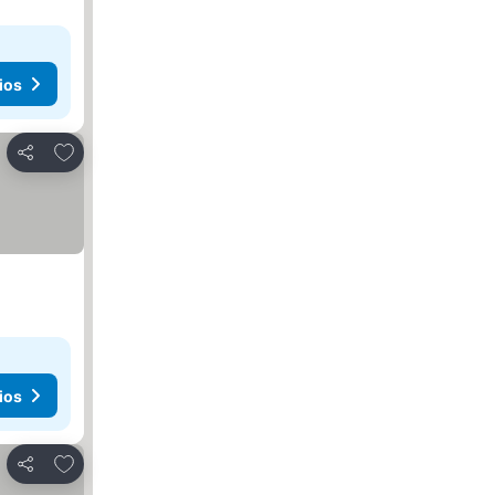
ios
Agregar a favoritos
Compartir
ios
Agregar a favoritos
Compartir