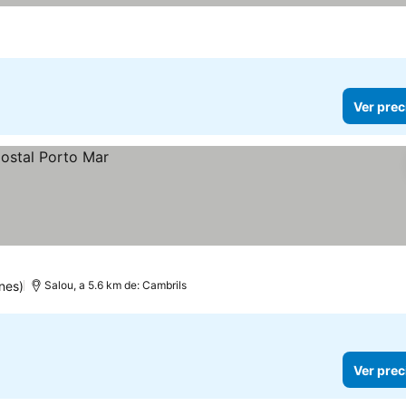
Ver prec
nes)
Salou, a 5.6 km de: Cambrils
Ver prec