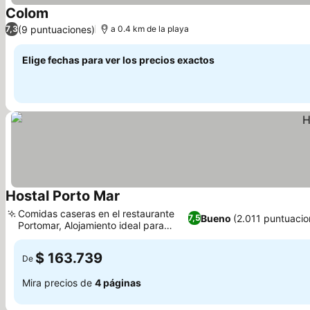
Colom
Ver precios
(9 puntuaciones)
7,3
a 0.4 km de la playa
Elige fechas para ver los precios exactos
Hostal Porto Mar
Ver precios
Comidas caseras en el restaurante
Bueno
(2.011 puntuacio
7,5
Portomar, Alojamiento ideal para
Ver precios
familias
$ 163.739
De
Mira precios de
4 páginas