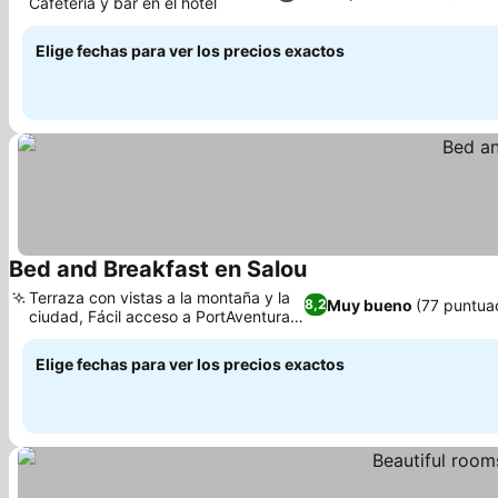
Cafetería y bar en el hotel
Ver precios
Elige fechas para ver los precios exactos
Bed and Breakfast en Salou
Ver precios
Terraza con vistas a la montaña y la
Muy bueno
(77 puntua
8,2
ciudad, Fácil acceso a PortAventura
Ver precios
World
Elige fechas para ver los precios exactos