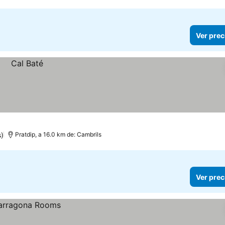
Ver prec
)
Pratdip, a 16.0 km de: Cambrils
Ver prec