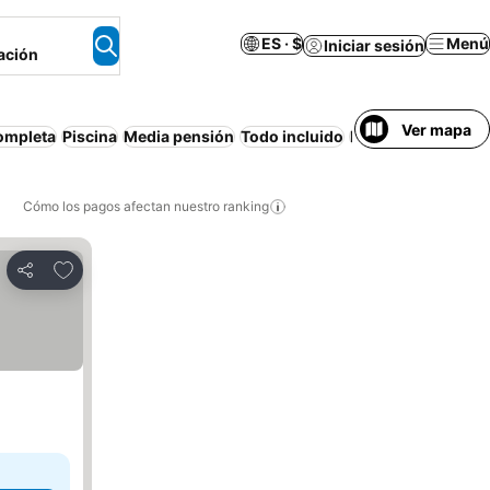
ES · $
Menú
Iniciar sesión
ación
Ver mapa
ompleta
Piscina
Media pensión
Todo incluido
Playa
Apartament
Cómo los pagos afectan nuestro ranking
Agregar a favoritos
Compartir