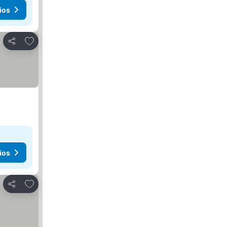
ios
Agregar a favoritos
Compartir
ios
Agregar a favoritos
Compartir