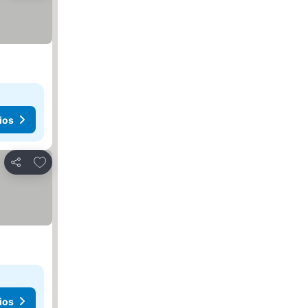
ios
Agregar a favoritos
Compartir
ios