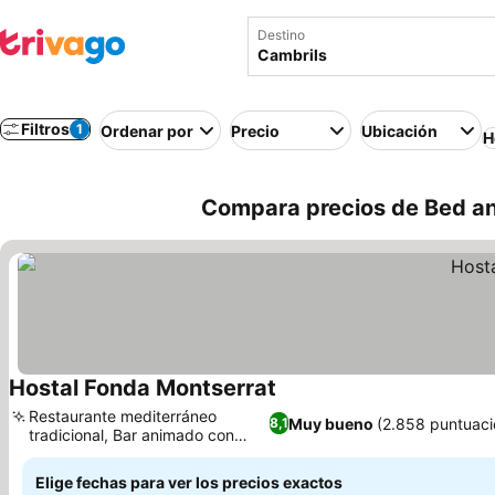
Destino
Filtros
1
Ordenar por
Precio
Ubicación
H
Compara precios de Bed an
Hostal Fonda Montserrat
Ver precios
Restaurante mediterráneo
Muy bueno
(2.858 puntuaci
8,1
tradicional, Bar animado con
Ver precios
vinos locales
Elige fechas para ver los precios exactos