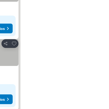
ios
Agregar a favoritos
Compartir
ios