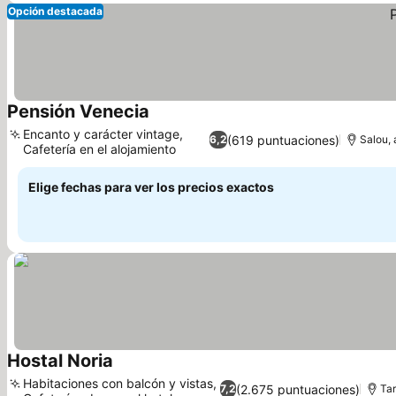
Opción destacada
Pensión Venecia
Ver precios
Encanto y carácter vintage,
(619 puntuaciones)
6,2
Salou, 
Cafetería en el alojamiento
Ver precios
Elige fechas para ver los precios exactos
Hostal Noria
Ver precios
Habitaciones con balcón y vistas,
(2.675 puntuaciones)
7,2
Tar