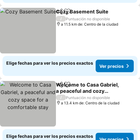
Cozy Basement Suite
Compartir
Agregar a favoritos
Ver 
/
Puntuación no disponible
a 11.5 km de: Centro de la ciudad
Elige fechas para ver los precios exactos
Ver precios
Welcome to Casa Gabriel,
Compartir
Agregar a favoritos
a peaceful and cozy
space for a comfortable
Ver precios
/
Puntuación no disponible
stay
a 13.4 km de: Centro de la ciudad
Elige fechas para ver los precios exactos
Ver precios