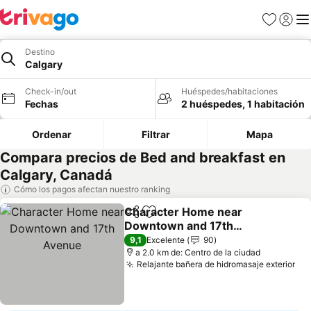
Favoritos
Iniciar 
Me
Destino
Calgary
Check-in/out
Huéspedes/habitaciones
Fechas
2 huéspedes, 1 habitación
Ordenar
Filtrar
Mapa
Compara precios de Bed and breakfast en
Calgary, Canadá
Cómo los pagos afectan nuestro ranking
Character Home near
Compartir
Agregar a favoritos
Downtown and 17th
Avenue
Ver precios
9,1
Excelente
90
a 2.0 km de: Centro de la ciudad
Relajante bañera de hidromasaje exterior
Ver