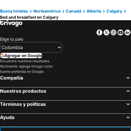
Busca hoteles
Norteamérica
Canadá
Alberta
Calgary
Bed and breakfast en Calgary
Facebook
Twitter
Insta
Yo
Elige tu país
Agregar en Google
Encuentra nuestros resultados
fácilmente: agrega trivago como
fuente preferida en Google.
Compañía
Nuestros productos
Términos y políticas
Ayuda