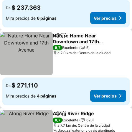
$ 237.363
De
Mira precios de
6 páginas
Ver precios
Nature Home Near
Compartir
Agregar a favoritos
Downtown and 17th
Avenue
Ver precios
9,7
Excelente
5
a 2.0 km de: Centro de la ciudad
$ 271.110
De
Mira precios de
4 páginas
Ver precios
Along River Ridge
Compartir
Agregar a favoritos
Ver prec
8,7
Excelente
628
a 7.7 km de: Centro de la ciudad
Jacuzzi exterior y oasis ajardinado
Ver pre