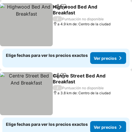
Highwood Bed And
Compartir
Agregar a favoritos
Breakfast
Ver precios
/
Puntuación no disponible
a 4.9 km de: Centro de la ciudad
Elige fechas para ver los precios exactos
Ver precios
Centre Street Bed And
Compartir
Agregar a favoritos
Breakfast
Ver precios
/
Puntuación no disponible
a 3.8 km de: Centro de la ciudad
Elige fechas para ver los precios exactos
Ver precios