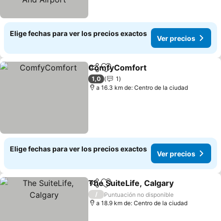
Elige fechas para ver los precios exactos
Ver precios
ComfyComfort
Compartir
Agregar a favoritos
Ver precios
1,0
1
a 16.3 km de: Centro de la ciudad
Elige fechas para ver los precios exactos
Ver precios
The SuiteLife, Calgary
Compartir
Agregar a favoritos
Ver 
/
Puntuación no disponible
a 18.9 km de: Centro de la ciudad