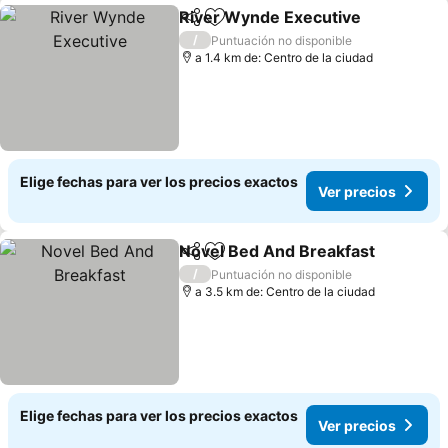
River Wynde Executive
Compartir
Agregar a favoritos
Ver
/
Puntuación no disponible
a 1.4 km de: Centro de la ciudad
Elige fechas para ver los precios exactos
Ver precios
Novel Bed And Breakfast
Compartir
Agregar a favoritos
V
/
Puntuación no disponible
a 3.5 km de: Centro de la ciudad
Elige fechas para ver los precios exactos
Ver precios