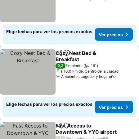
Elige fechas para ver los precios exactos
Ver precios
Cozy Nest Bed &
Compartir
Agregar a favoritos
Breakfast
Ver precios
9,2
Excelente
161
a 10.0 km de: Centro de la ciudad
Ambiente acogedor y hogareño
Ver preci
Elige fechas para ver los precios exactos
Ver precios
Fast Access to
Compartir
Agregar a favoritos
Downtown & YYC airport
Ver precios
/
Puntuación no disponible