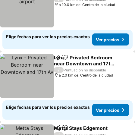
a 10.0 km de: Centro de la ciudad
Elige fechas para ver los precios exactos
Ver precios
Lynx - Privated Bedroom
Compartir
Agregar a favoritos
near Downtown and 17th
Av
Ver precios
/
Puntuación no disponible
a 2.0 km de: Centro de la ciudad
Elige fechas para ver los precios exactos
Ver precios
Metta Stays Edgemont
Compartir
Agregar a favoritos
Ver
/