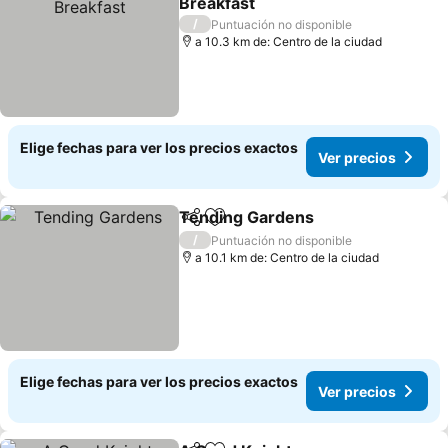
Breakfast
Ver precios
/
Puntuación no disponible
a 10.3 km de: Centro de la ciudad
Elige fechas para ver los precios exactos
Ver precios
Tending Gardens
Compartir
Agregar a favoritos
Ver preci
/
Puntuación no disponible
a 10.1 km de: Centro de la ciudad
Elige fechas para ver los precios exactos
Ver precios