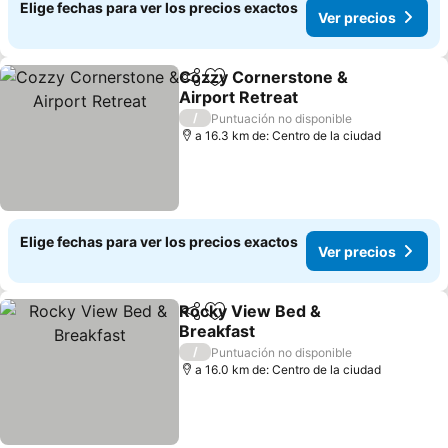
Elige fechas para ver los precios exactos
Ver precios
Cozzy Cornerstone &
Compartir
Agregar a favoritos
Airport Retreat
Ver precios
/
Puntuación no disponible
a 16.3 km de: Centro de la ciudad
Elige fechas para ver los precios exactos
Ver precios
Rocky View Bed &
Compartir
Agregar a favoritos
Breakfast
Ver precios
/
Puntuación no disponible
a 16.0 km de: Centro de la ciudad