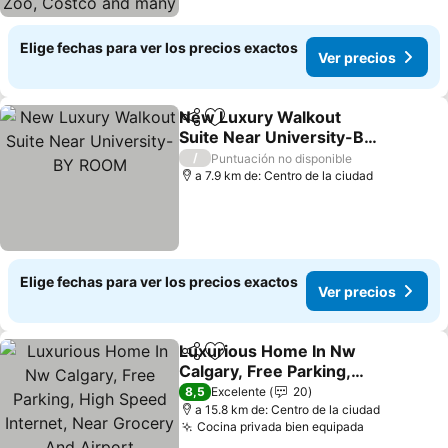
Elige fechas para ver los precios exactos
Ver precios
New Luxury Walkout
Compartir
Agregar a favoritos
Suite Near University-BY
ROOM
Ver precios
/
Puntuación no disponible
a 7.9 km de: Centro de la ciudad
Elige fechas para ver los precios exactos
Ver precios
Luxurious Home In Nw
Compartir
Agregar a favoritos
Calgary, Free Parking,
High Speed Internet, Near
Ver precios
8,5
Excelente
20
Grocery And Airport
a 15.8 km de: Centro de la ciudad
Cocina privada bien equipada
Ver precio