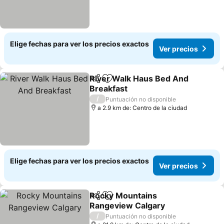
Elige fechas para ver los precios exactos
Ver precios
River Walk Haus Bed And
Compartir
Agregar a favoritos
Breakfast
Ver precios
/
Puntuación no disponible
a 2.9 km de: Centro de la ciudad
Elige fechas para ver los precios exactos
Ver precios
Rocky Mountains
Compartir
Agregar a favoritos
Rangeview Calgary
Ver precios
/
Puntuación no disponible