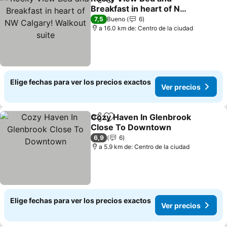
Compartir
Agregar a favoritos
Breakfast in heart of NW
Calgary! Walkout suite
Ver precios
7,5
Bueno
6
a 16.0 km de: Centro de la ciudad
Elige fechas para ver los precios exactos
Ver precios
Cozy Haven In Glenbrook
Compartir
Agregar a favoritos
Close To Downtown
Ver precios
6,9
6
a 5.9 km de: Centro de la ciudad
Elige fechas para ver los precios exactos
Ver precios