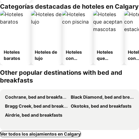
Categorías destacadas de hoteles en Calgary
Hoteles
Hoteles de
Hoteles
Hoteles
Hote
baratos
lujo
con
que
con
piscina
aceptan
esta
mascotas
mien
Other popular destinations with bed and
breakfasts
Cochrane, bed and breakfasts
Black Diamond, bed and breakfasts
Bragg Creek, bed and breakfasts
Okotoks, bed and breakfasts
Airdrie, bed and breakfasts
Ver todos los alojamientos en Calgary