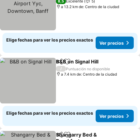
Downtown, Banff
Ver precios
8,5
Excelente
5
a 13.2 km de: Centro de la ciudad
Elige fechas para ver los precios exactos
Ver precios
B&B on Signal Hill
Compartir
Agregar a favoritos
Ver prec
/
Puntuación no disponible
a 7.4 km de: Centro de la ciudad
Elige fechas para ver los precios exactos
Ver precios
Shangarry Bed &
Compartir
Agregar a favoritos