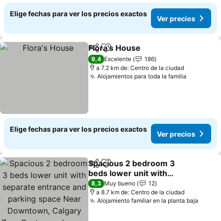
Elige fechas para ver los precios exactos
Ver precios
Flora's House
Compartir
Agregar a favoritos
Ver precios
9,4
Excelente
186
a 7.2 km de: Centro de la ciudad
Alojamientos para toda la familia
Ver preci
Elige fechas para ver los precios exactos
Ver precios
Spacious 2 bedroom 3
Compartir
Agregar a favoritos
beds lower unit with
separate entrance and
Ver precios
8,3
Muy bueno
12
parking space Near
a 8.7 km de: Centro de la ciudad
Alojamiento familiar en la planta baja
Ver p
Downtown, Calgary Zoo,
Costco and many more