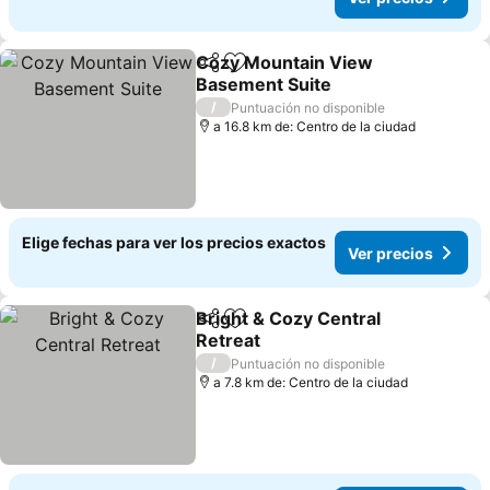
Cozy Mountain View
Compartir
Agregar a favoritos
Basement Suite
Ver precios
/
Puntuación no disponible
a 16.8 km de: Centro de la ciudad
Elige fechas para ver los precios exactos
Ver precios
Bright & Cozy Central
Compartir
Agregar a favoritos
Retreat
Ver precios
/
Puntuación no disponible
a 7.8 km de: Centro de la ciudad