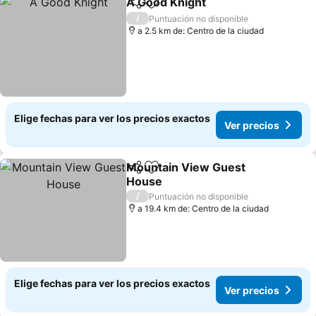
A Good Knight
Compartir
Agregar a favoritos
Ver precios
/
Puntuación no disponible
a 2.5 km de: Centro de la ciudad
Elige fechas para ver los precios exactos
Ver precios
Mountain View Guest
Compartir
Agregar a favoritos
House
Ver precios
/
Puntuación no disponible
a 19.4 km de: Centro de la ciudad
Elige fechas para ver los precios exactos
Ver precios