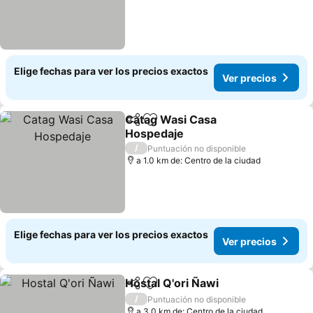
Elige fechas para ver los precios exactos
Ver precios
Catag Wasi Casa
Compartir
Agregar a favoritos
Hospedaje
Ver precios
/
Puntuación no disponible
a 1.0 km de: Centro de la ciudad
Elige fechas para ver los precios exactos
Ver precios
Hostal Q'ori Ñawi
Compartir
Agregar a favoritos
Ver preci
/
Puntuación no disponible
a 3.0 km de: Centro de la ciudad