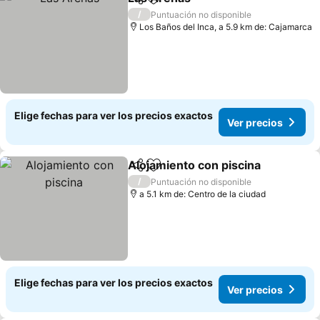
Compartir
Agregar a favoritos
Ver precios
/
Puntuación no disponible
Los Baños del Inca, a 5.9 km de: Cajamarca
Elige fechas para ver los precios exactos
Ver precios
Alojamiento con piscina
Compartir
Agregar a favoritos
Ve
/
Puntuación no disponible
a 5.1 km de: Centro de la ciudad
Elige fechas para ver los precios exactos
Ver precios