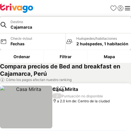
Favoritos
Iniciar 
Me
Destino
Cajamarca
Check-in/out
Huéspedes/habitaciones
Fechas
2 huéspedes, 1 habitación
Ordenar
Filtrar
Mapa
Compara precios de Bed and breakfast en
Cajamarca, Perú
Cómo los pagos afectan nuestro ranking
Casa Mirita
Compartir
Agregar a favoritos
Ver precios
/
Puntuación no disponible
a 2.0 km de: Centro de la ciudad