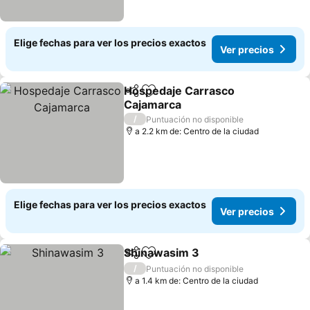
Elige fechas para ver los precios exactos
Ver precios
Hospedaje Carrasco
Compartir
Agregar a favoritos
Cajamarca
Ver precios
/
Puntuación no disponible
a 2.2 km de: Centro de la ciudad
Elige fechas para ver los precios exactos
Ver precios
Shinawasim 3
Compartir
Agregar a favoritos
Ver precios
/
Puntuación no disponible
a 1.4 km de: Centro de la ciudad