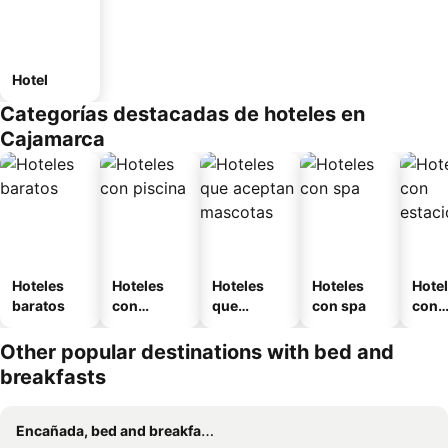
Hotel
Categorías destacadas de hoteles en
Cajamarca
Hoteles
Hoteles
Hoteles
Hoteles
Hote
baratos
con
que
con spa
con
piscina
aceptan
esta
mascotas
mien
Other popular destinations with bed and
breakfasts
Encañada, bed and breakfasts