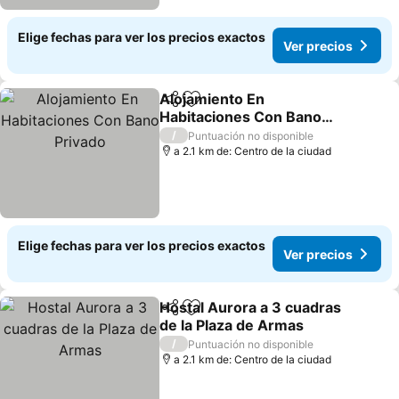
Elige fechas para ver los precios exactos
Ver precios
Alojamiento En
Compartir
Agregar a favoritos
Habitaciones Con Bano
Privado
Ver precios
/
Puntuación no disponible
a 2.1 km de: Centro de la ciudad
Elige fechas para ver los precios exactos
Ver precios
Hostal Aurora a 3 cuadras
Compartir
Agregar a favoritos
de la Plaza de Armas
Ver precios
/
Puntuación no disponible
a 2.1 km de: Centro de la ciudad