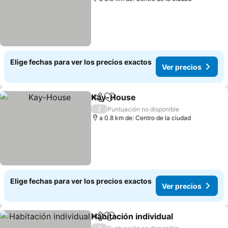
Elige fechas para ver los precios exactos
Ver precios
Kay-House
Compartir
Agregar a favoritos
Ver precios
/
Puntuación no disponible
a 0.8 km de: Centro de la ciudad
Elige fechas para ver los precios exactos
Ver precios
Habitación individual
Compartir
Agregar a favoritos
Ver p
/