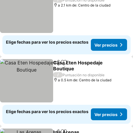
Puntuación no disponible
a 2.1 km de: Centro de la ciudad
Elige fechas para ver los precios exactos
Ver precios
Casa Eten Hospedaje
Compartir
Agregar a favoritos
Boutique
Ver precios
/
Puntuación no disponible
a 0.5 km de: Centro de la ciudad
Elige fechas para ver los precios exactos
Ver precios
Las Arenas