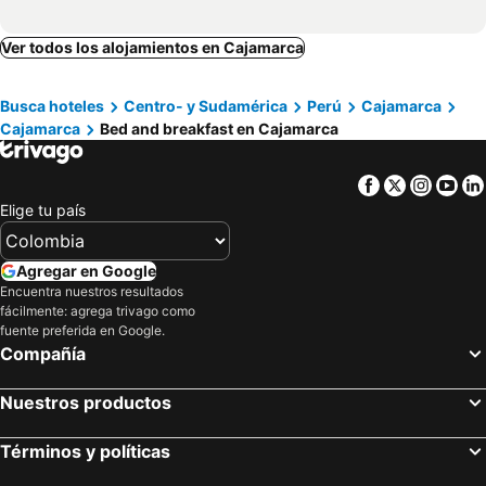
Ver todos los alojamientos en Cajamarca
Busca hoteles
Centro- y Sudamérica
Perú
Cajamarca
Cajamarca
Bed and breakfast en Cajamarca
Facebook
Twitter
Insta
Yo
Elige tu país
Agregar en Google
Encuentra nuestros resultados
fácilmente: agrega trivago como
fuente preferida en Google.
Compañía
Nuestros productos
Términos y políticas