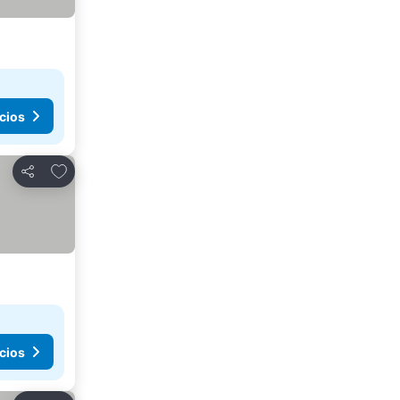
cios
Agregar a favoritos
Compartir
cios