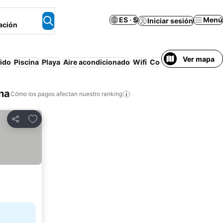
ES · $
Menú
Iniciar sesión
ación
Ver mapa
uido
Piscina
Playa
Aire acondicionado
Wifi
Cocina
Desayuno inc
na
Cómo los pagos afectan nuestro ranking
Agregar a favoritos
Compartir