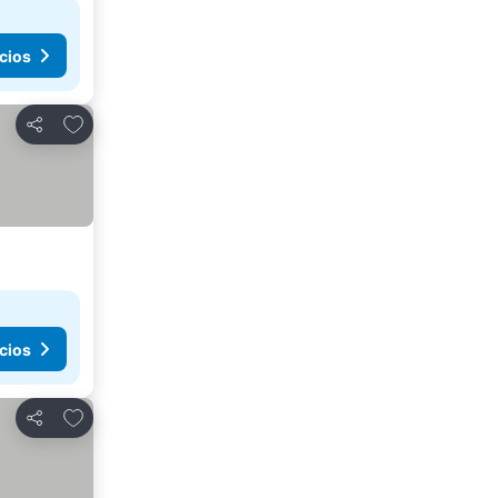
cios
Agregar a favoritos
Compartir
cios
Agregar a favoritos
Compartir