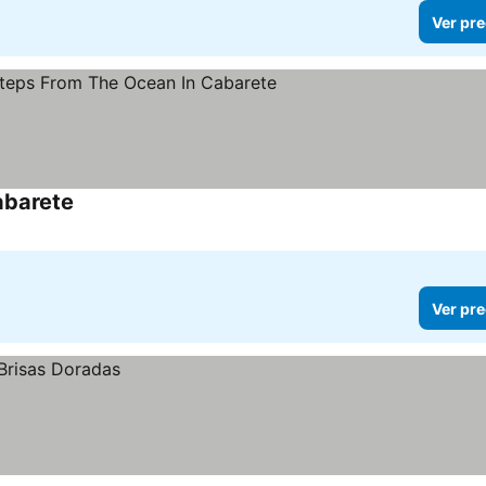
Ver pre
abarete
Ver precios
Ver pre