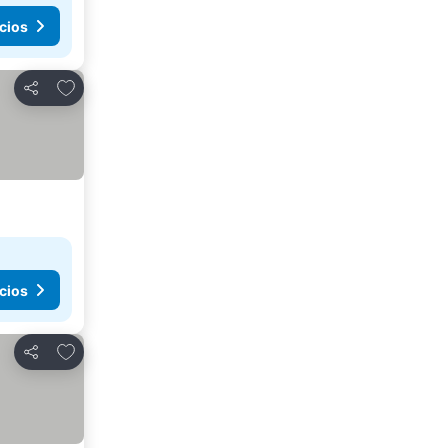
cios
Agregar a favoritos
Compartir
cios
Agregar a favoritos
Compartir