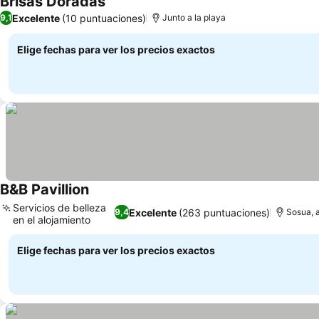
Brisas Doradas
Ver precios
Excelente
(10 puntuaciones)
9,1
Junto a la playa
Elige fechas para ver los precios exactos
B&B Pavillion
Ver precios
Servicios de belleza
Excelente
(263 puntuaciones)
9,4
Sosua, 
en el alojamiento
Ver precios
Elige fechas para ver los precios exactos