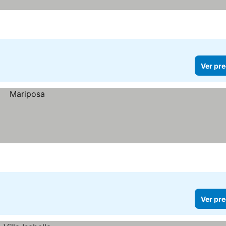
ios
Ver pre
Ver pre