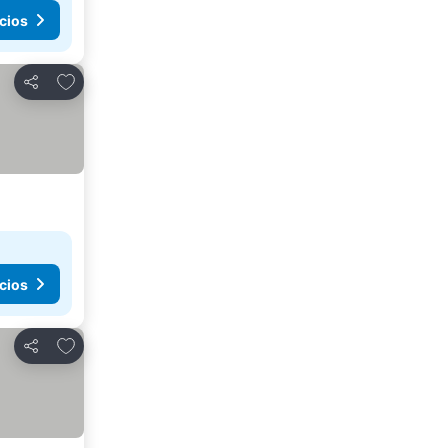
cios
Agregar a favoritos
Compartir
cios
Agregar a favoritos
Compartir