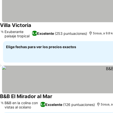
Villa Victoria
Ver precios
Exuberante
Excelente
(253 puntuaciones)
9,4
Sosua, a 9.8 
paisaje tropical
Ver precios
Elige fechas para ver los precios exactos
B&B El Mirador al Mar
Ver precios
B&B en la colina con
Excelente
(126 puntuaciones)
9,4
Sosua, a
vistas al océano
Ver precios