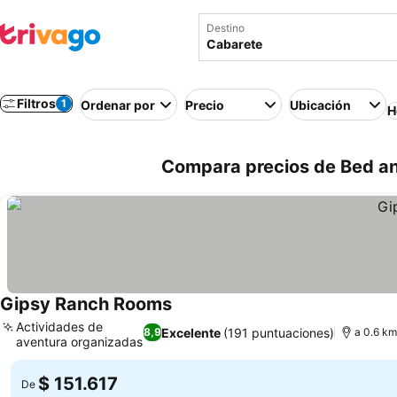
Destino
Filtros
1
Ordenar por
Precio
Ubicación
H
Compara precios de Bed an
Gipsy Ranch Rooms
Ver precios
Actividades de
Excelente
(191 puntuaciones)
8,9
a 0.6 km
aventura organizadas
Ver precios
$ 151.617
De