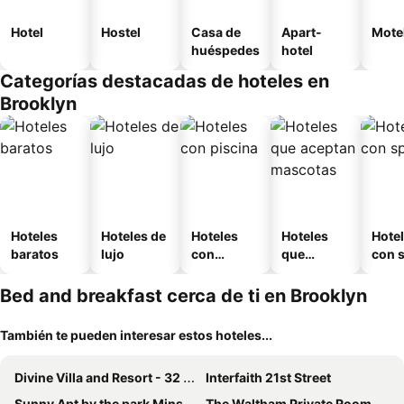
Hotel
Hostel
Casa de
Apart-
Mote
huéspedes
hotel
Categorías destacadas de hoteles en
Brooklyn
Hoteles
Hoteles de
Hoteles
Hoteles
Hote
baratos
lujo
con
que
con 
piscina
aceptan
mascotas
Bed and breakfast cerca de ti en Brooklyn
También te pueden interesar estos hoteles...
Divine Villa and Resort - 32 Evergreen
Interfaith 21st Street
Sunny Apt by the park Mins away from midtown New York
The Waltham Private Room & bathroom John F Kennedy JFK LGA Airport Manhattan Penn Station bullet-train 15 min