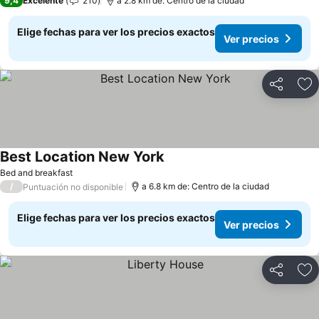
9,4
Excelente
210
a 2.8 km de: Centro de la ciudad
Elige fechas para ver los precios exactos
Ver precios
Compartir
Ag
Best Location New York
Ver precios
Bed and breakfast
/
a 6.8 km de: Centro de la ciudad
Puntuación no disponible
Elige fechas para ver los precios exactos
Ver precios
Compartir
Ag