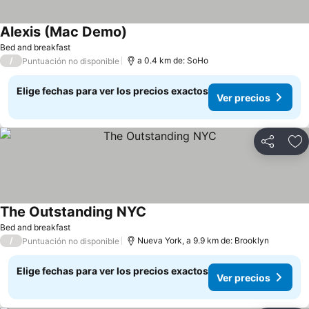
Alexis (Mac Demo)
Ver precios
Bed and breakfast
/
a 0.4 km de: SoHo
Puntuación no disponible
Elige fechas para ver los precios exactos
Ver precios
Compartir
Ag
The Outstanding NYC
Ver precios
Bed and breakfast
/
Nueva York, a 9.9 km de: Brooklyn
Puntuación no disponible
Elige fechas para ver los precios exactos
Ver precios