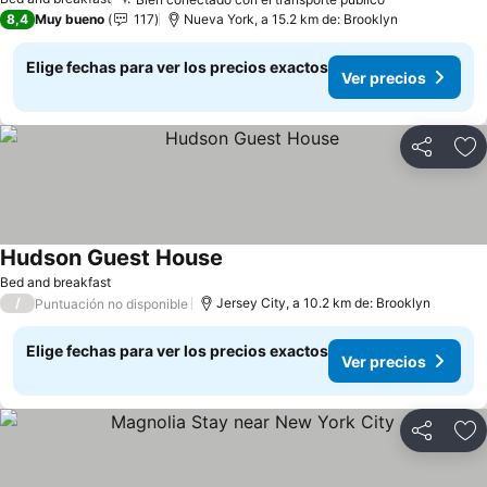
Ver precios
8,4
Muy bueno
117
Nueva York, a 15.2 km de: Brooklyn
Elige fechas para ver los precios exactos
Ver precios
Compartir
Ag
Hudson Guest House
Ver precios
Bed and breakfast
/
Jersey City, a 10.2 km de: Brooklyn
Puntuación no disponible
Elige fechas para ver los precios exactos
Ver precios
Compartir
Ag