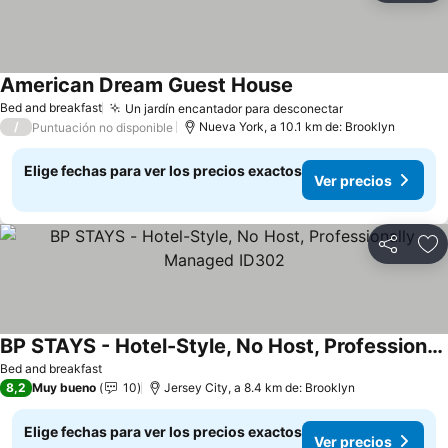
American Dream Guest House
Ver precios
Bed and breakfast
Un jardín encantador para desconectar
Ver precios
/
Nueva York, a 10.1 km de: Brooklyn
Puntuación no disponible
Elige fechas para ver los precios exactos
Ver precios
Compartir
Ag
BP STAYS - Hotel-Style, No Host, Professionally Managed ID302
Ver precios
Bed and breakfast
8,2
Muy bueno
10
Jersey City, a 8.4 km de: Brooklyn
Elige fechas para ver los precios exactos
Ver precios