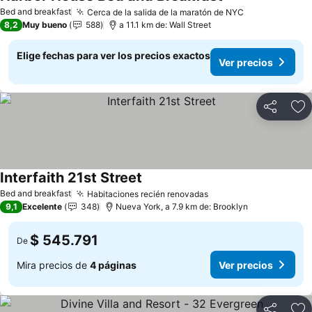
Ver precios
Bed and breakfast
Cerca de la salida de la maratón de NYC
Ver precios
8,2
Muy bueno
588
a 11.1 km de: Wall Street
Elige fechas para ver los precios exactos
Ver precios
Compartir
Ag
Interfaith 21st Street
Ver precios
Bed and breakfast
Habitaciones recién renovadas
Ver precios
9,1
Excelente
348
Nueva York, a 7.9 km de: Brooklyn
$ 545.791
De
Mira precios de
4 páginas
Ver precios