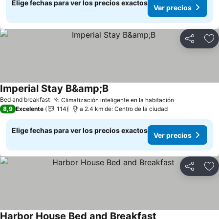
Elige fechas para ver los precios exactos
Ver precios
Compartir
Ag
Imperial Stay B&amp;B
Ver precios
Bed and breakfast
Climatización inteligente en la habitación
Ver precios
8,9
Excelente
114
a 2.4 km de: Centro de la ciudad
Elige fechas para ver los precios exactos
Ver precios
Compartir
Ag
Harbor House Bed and Breakfast