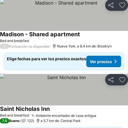
Compartir
Ag
Madison - Shared apartment
Ver precios
Bed and breakfast
/
Nueva York, a 8.4 km de: Brooklyn
Puntuación no disponible
Elige fechas para ver los precios exactos
Ver precios
Compartir
Ag
Saint Nicholas Inn
Ver precios
Bed and breakfast
Ambiente encantador de casa antigua
Ver precios
7,5
Bueno
122
a 5.7 km de: Central Park