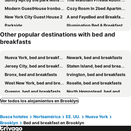
Modern GuestHouse Ironbound Newark with KITCHEN-FastTrainToNYC-OneStopToAirport
Cozy Room In 2bed Apartment Near To Manhattan
New York City Guest House 2
A and FayeBed and Breakfast, Inc,
Parkside
Illumination Bed & Breakfast
Other popular destinations with bed and
Best Deal - NYC Private Room w/ Shared Bathroom
The Marquee House
breakfasts
Cozy apartment with city skyline. Easy commute midtown Manhattan.
American Dream Guest House
My Favorite Place B&B
West 119th B&B
Nueva York, bed and breakfasts
Newark, bed and breakfasts
The Melva Inn - Harlem
Northern Lights Mansion
Jersey City, bed and breakfasts
Staten Island, bed and breakfasts
Harlem Grand
Saint Nicholas Inn
Bronx, bed and breakfasts
Irvington, bed and breakfasts
The Kingdom Cove
West New York, bed and breakfasts
Roselle, bed and breakfasts
Queens, bed and breakfasts
North Hempstead, bed and breakfasts
North Bergen, bed and breakfasts
White Plains, bed and breakfasts
Ver todos los alojamientos en Brooklyn
Pleasantville, bed and breakfasts
Paterson, bed and breakfasts
Busca hoteles
Norteamérica
EE. UU.
Nueva York
Basking Ridge, bed and breakfasts
Somerset, bed and breakfasts
Brooklyn
Bed and breakfast en Brooklyn
Uniondale, bed and breakfasts
Orange, bed and breakfasts