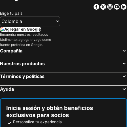
Guttenberg, bed and breakfasts
Facebook
Twitter
Insta
Yo
Elige tu país
Agregar en Google
Encuentra nuestros resultados
fácilmente: agrega trivago como
fuente preferida en Google.
Compañía
Nuestros productos
Términos y políticas
Ayuda
Inicia sesión y obtén beneficios
exclusivos para socios
Personaliza tu experiencia