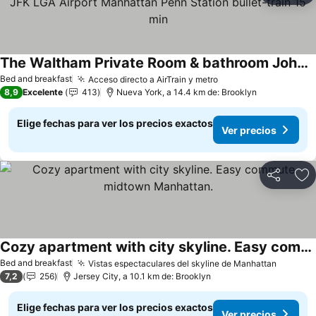
The Waltham Private Room & bathroom John F Kennedy JFK LGA Airport Manhattan Penn Station bullet-train 15 min
Ver precios
Bed and breakfast
Acceso directo a AirTrain y metro
Ver precios
8,9
Excelente
413
Nueva York, a 14.4 km de: Brooklyn
Elige fechas para ver los precios exactos
Ver precios
Compartir
Ag
Cozy apartment with city skyline. Easy commute midtown Manhattan.
Ver precios
Bed and breakfast
Vistas espectaculares del skyline de Manhattan
Ver pre
7,2
256
Jersey City, a 10.1 km de: Brooklyn
Elige fechas para ver los precios exactos
Ver precios