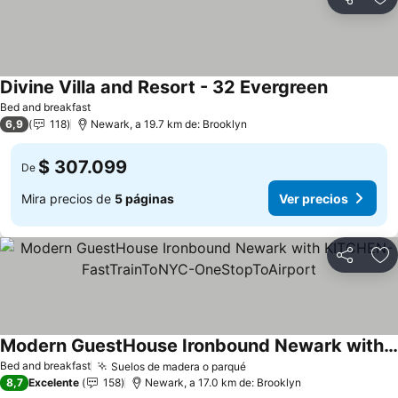
Compartir
Ag
Divine Villa and Resort - 32 Evergreen
Ver precio
Bed and breakfast
6,9
118
Newark, a 19.7 km de: Brooklyn
$ 307.099
De
Mira precios de
5 páginas
Ver precios
Compartir
Ag
Modern GuestHouse Ironbound Newark with KITCHEN-FastTrainToNYC-OneStopToAirport
Ver precios
Bed and breakfast
Suelos de madera o parqué
Ver precios
8,7
Excelente
158
Newark, a 17.0 km de: Brooklyn