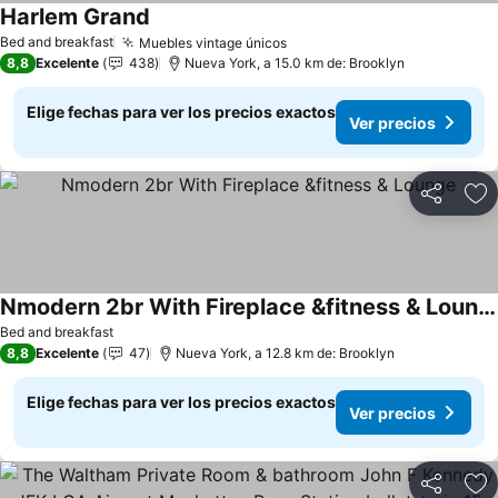
Harlem Grand
Ver precios
Bed and breakfast
Muebles vintage únicos
Ver precios
8,8
Excelente
438
Nueva York, a 15.0 km de: Brooklyn
Elige fechas para ver los precios exactos
Ver precios
Compartir
Ag
Nmodern 2br With Fireplace &fitness & Lounge
Ver precios
Bed and breakfast
8,8
Excelente
47
Nueva York, a 12.8 km de: Brooklyn
Elige fechas para ver los precios exactos
Ver precios
Compartir
Ag