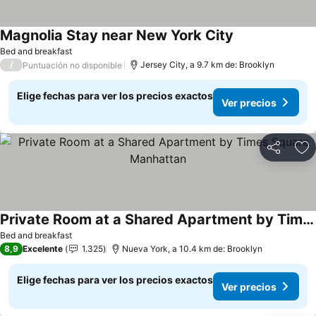
Magnolia Stay near New York City
Ver precios
Bed and breakfast
/
Jersey City, a 9.7 km de: Brooklyn
Puntuación no disponible
Elige fechas para ver los precios exactos
Ver precios
Compartir
Ag
Private Room at a Shared Apartment by Times Square Manhattan
Ver precios
Bed and breakfast
8,9
Excelente
1.325
Nueva York, a 10.4 km de: Brooklyn
Elige fechas para ver los precios exactos
Ver precios