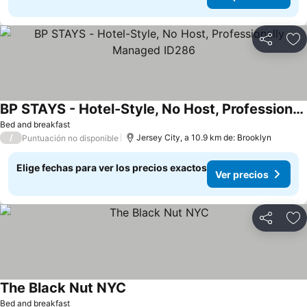
Compartir
Ag
BP STAYS - Hotel-Style, No Host, Professionally Managed ID286
Ver precios
Bed and breakfast
/
Jersey City, a 10.9 km de: Brooklyn
Puntuación no disponible
Elige fechas para ver los precios exactos
Ver precios
Compartir
Ag
The Black Nut NYC
Ver precios
Bed and breakfast