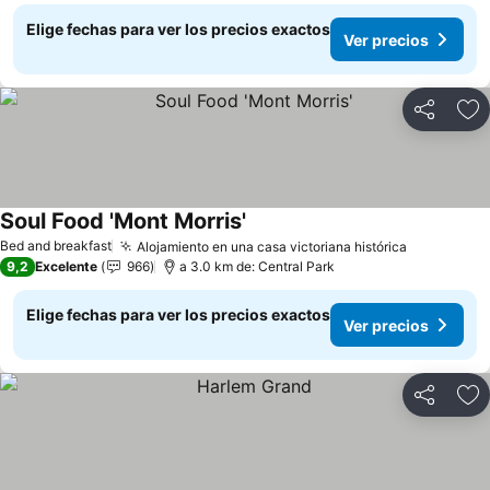
Elige fechas para ver los precios exactos
Ver precios
Compartir
Ag
Soul Food 'Mont Morris'
Ver precios
Bed and breakfast
Alojamiento en una casa victoriana histórica
Ver preci
9,2
Excelente
966
a 3.0 km de: Central Park
Elige fechas para ver los precios exactos
Ver precios
Compartir
Ag