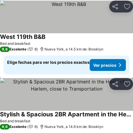
Compartir
Ag
West 119th B&B
Ver precios
Bed and breakfast
9,6
Excelente
8
Nueva York, a 14.5 km de: Brooklyn
Elige fechas para ver los precios exactos
Ver precios
Compartir
Ag
Stylish & Spacious 2BR Apartment in the Heart of Harlem, close to Transportation
Ver precios
Bed and breakfast
9,6
Excelente
6
Nueva York, a 14.6 km de: Brooklyn