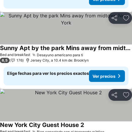
Compartir
Ag
Sunny Apt by the park Mins away from midtown New York
Ver precios
Bed and breakfast
Desayuno americano para ti
Ver precios
6,5
176
Jersey City, a 10.4 km de: Brooklyn
Elige fechas para ver los precios exactos
Ver precios
Compartir
Ag
New York City Guest House 2
Ver precios
Bed and breakfast
Bien conectado con el transporte público