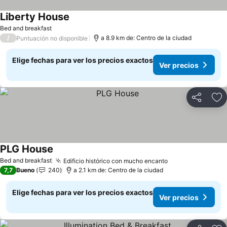
Liberty House
Ver precios
Bed and breakfast
/
a 8.9 km de: Centro de la ciudad
Puntuación no disponible
Elige fechas para ver los precios exactos
Ver precios
Compartir
Ag
PLG House
Ver precios
Bed and breakfast
Edificio histórico con mucho encanto
Ver precios
7,7
Bueno
240
a 2.1 km de: Centro de la ciudad
Elige fechas para ver los precios exactos
Ver precios