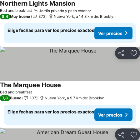
Northern Lights Mansion
Ver precios
Bed and breakfast
Jardín privado y patio exterior
Ver precios
8,4
Muy bueno
372
Nueva York, a 14.8 km de: Brooklyn
Elige fechas para ver los precios exactos
Ver precios
Compartir
Ag
The Marquee House
Ver precios
Bed and breakfast
7,8
Bueno
107
Nueva York, a 9.7 km de: Brooklyn
Elige fechas para ver los precios exactos
Ver precios
Compartir
Ag