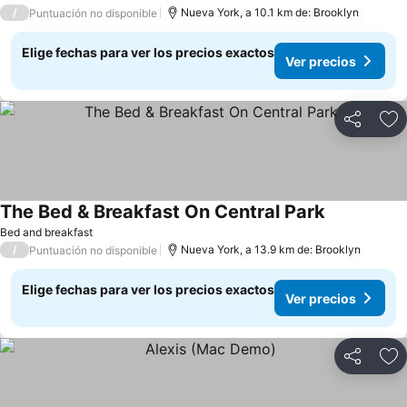
/
Nueva York, a 10.1 km de: Brooklyn
Puntuación no disponible
Elige fechas para ver los precios exactos
Ver precios
Compartir
Ag
The Bed & Breakfast On Central Park
Ver precios
Bed and breakfast
/
Nueva York, a 13.9 km de: Brooklyn
Puntuación no disponible
Elige fechas para ver los precios exactos
Ver precios
Compartir
Ag