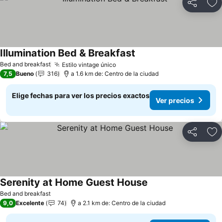
Compartir
Ag
Illumination Bed & Breakfast
Ver precios
Bed and breakfast
Estilo vintage único
Ver precios
7,5
Bueno
316
a 1.6 km de: Centro de la ciudad
Elige fechas para ver los precios exactos
Ver precios
Compartir
Ag
Serenity at Home Guest House
Ver precios
Bed and breakfast
9,0
Excelente
74
a 2.1 km de: Centro de la ciudad