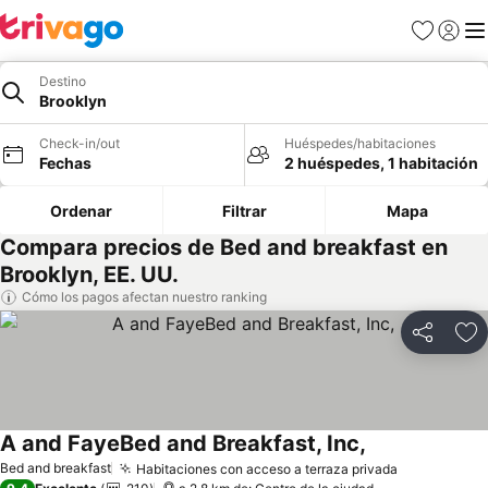
Favoritos
Iniciar 
Me
Destino
Brooklyn
Check-in/out
Huéspedes/habitaciones
Fechas
2 huéspedes, 1 habitación
Ordenar
Filtrar
Mapa
Compara precios de Bed and breakfast en
Brooklyn, EE. UU.
Cómo los pagos afectan nuestro ranking
Compartir
Ag
A and FayeBed and Breakfast, Inc,
Ver precios
Bed and breakfast
Habitaciones con acceso a terraza privada
Ver precio