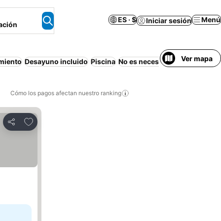
ES · $
Menú
Iniciar sesión
ación
Ver mapa
miento
Desayuno incluido
Piscina
No es necesario pagar por ad
Cómo los pagos afectan nuestro ranking
Agregar a favoritos
Compartir