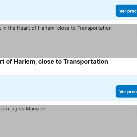
Ver prec
t of Harlem, close to Transportation
Ver prec