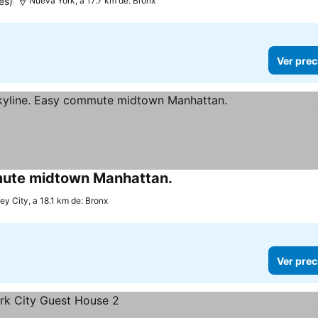
es)
Nueva York, a 17.7 km de: Bronx
Ver prec
mmute midtown Manhattan.
ey City, a 18.1 km de: Bronx
Ver prec