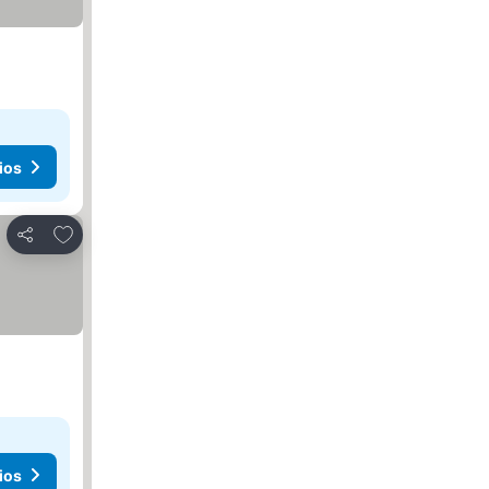
ios
Agregar a favoritos
Compartir
ios