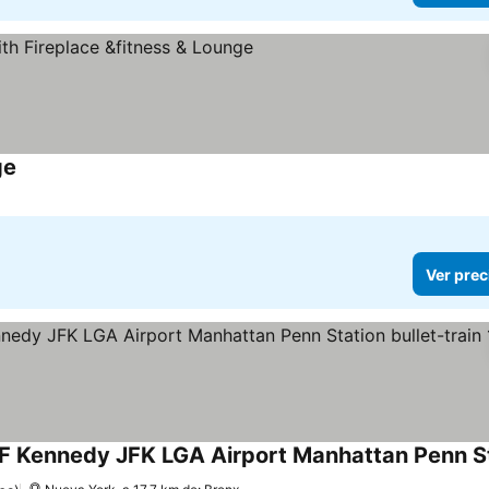
ge
Ver prec