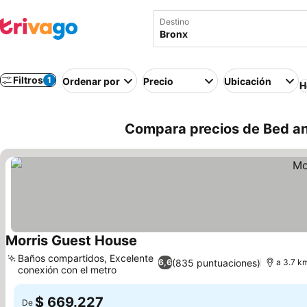
Destino
Filtros
1
Ordenar por
Precio
Ubicación
H
Compara precios de Bed and
Morris Guest House
Baños compartidos, Excelente
(835 puntuaciones)
6,6
a 3.7 k
conexión con el metro
$ 669.227
De