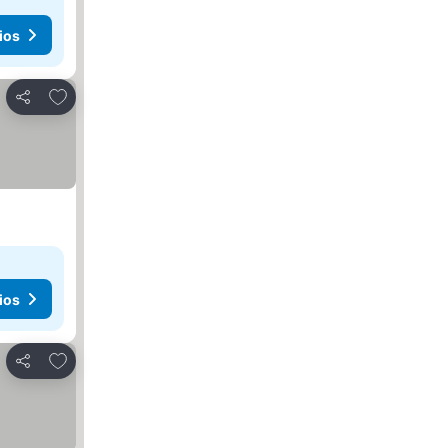
ios
Agregar a favoritos
Compartir
ios
Agregar a favoritos
Compartir