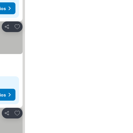
ios
Agregar a favoritos
Compartir
ios
Agregar a favoritos
Compartir