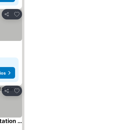
Agregar a favoritos
Compartir
ios
Agregar a favoritos
Compartir
The Waltham Private Room & bathroom John F Kennedy JFK LGA Airport Manhattan Penn Station bullet-train 15 min