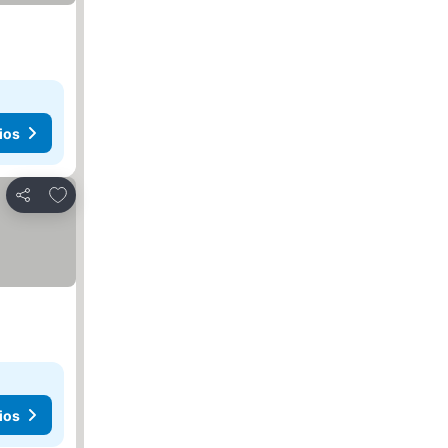
ios
Agregar a favoritos
Compartir
ios