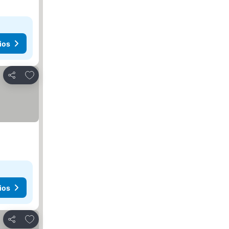
ios
Agregar a favoritos
Compartir
ios
Agregar a favoritos
Compartir