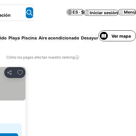
ES · $
Menú
Iniciar sesión
ación
Ver mapa
uido
Playa
Piscina
Aire acondicionado
Desayuno incluido
Wifi
R
Cómo los pagos afectan nuestro ranking
Agregar a favoritos
Compartir