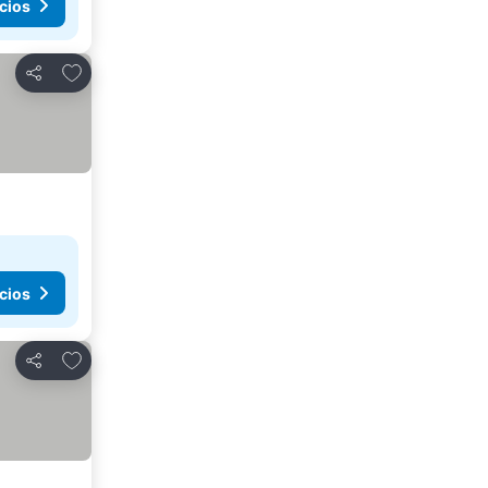
cios
Agregar a favoritos
Compartir
cios
Agregar a favoritos
Compartir