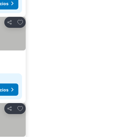
cios
Agregar a favoritos
Compartir
cios
Agregar a favoritos
Compartir