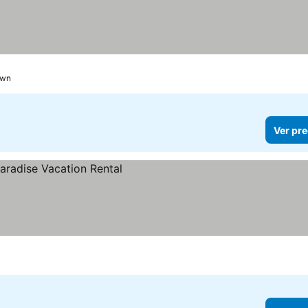
own
Ver pre