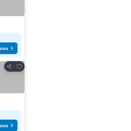
cios
Agregar a favoritos
Compartir
cios