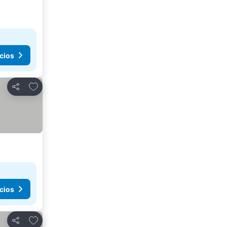
cios
Agregar a favoritos
Compartir
cios
Agregar a favoritos
Compartir