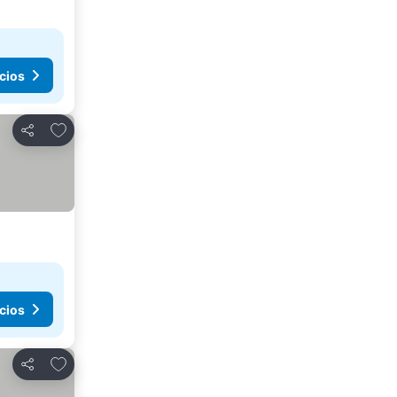
cios
Agregar a favoritos
Compartir
cios
Agregar a favoritos
Compartir