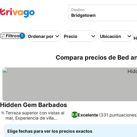
Destino
Filtros
1
Ordenar por
Precio
Ubicación
H
Compara precios de Bed an
Hidden Gem Barbados
Terraza superior con vistas al
Excelente
(331 puntuaciones
9,6
mar, Experiencia de villa
boutique
Elige fechas para ver los precios exactos