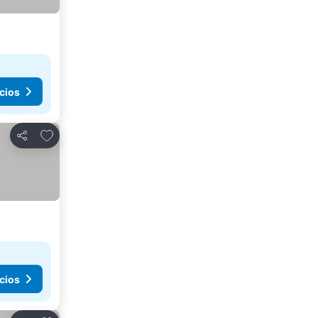
cios
Agregar a favoritos
Compartir
cios