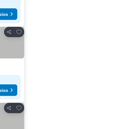
cios
Agregar a favoritos
Compartir
cios
Agregar a favoritos
Compartir