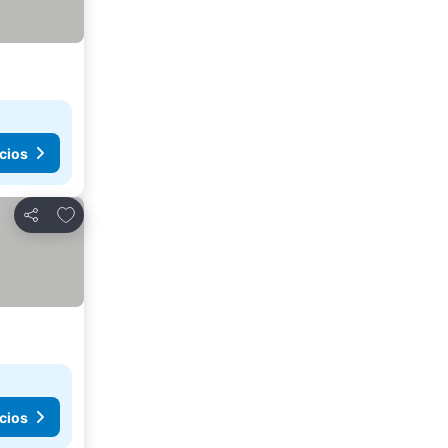
cios
Agregar a favoritos
Compartir
cios