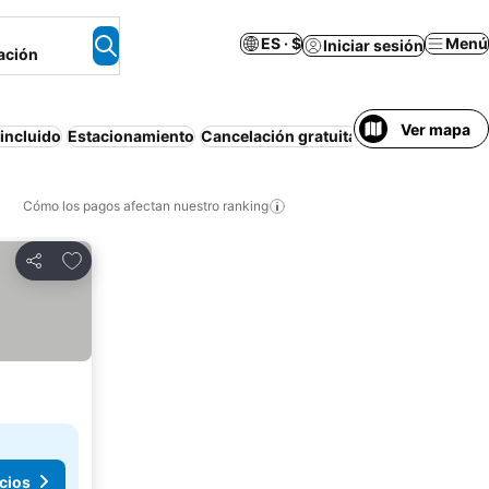
ES · $
Menú
Iniciar sesión
ación
Ver mapa
incluido
Estacionamiento
Cancelación gratuita
Apartamento am
Cómo los pagos afectan nuestro ranking
Agregar a favoritos
Compartir
cios