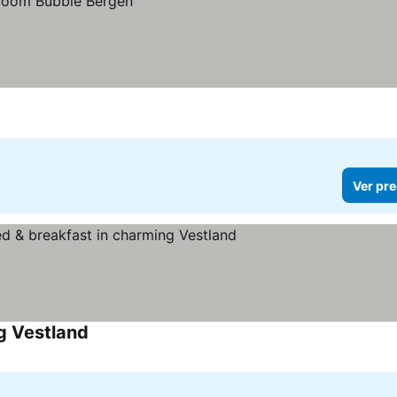
Ver pre
g Vestland