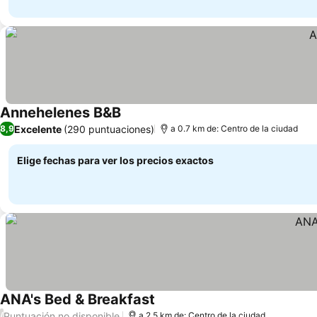
Annehelenes B&B
Excelente
(290 puntuaciones)
8,9
a 0.7 km de: Centro de la ciudad
Elige fechas para ver los precios exactos
ANA's Bed & Breakfast
Puntuación no disponible
/
a 2.5 km de: Centro de la ciudad