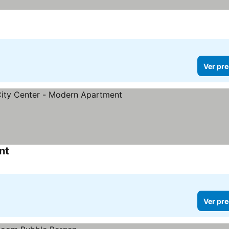
Ver pre
nt
Ver pre