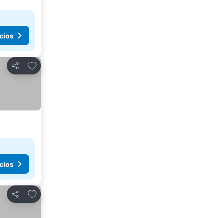
cios
Agregar a favoritos
Compartir
cios
Agregar a favoritos
Compartir