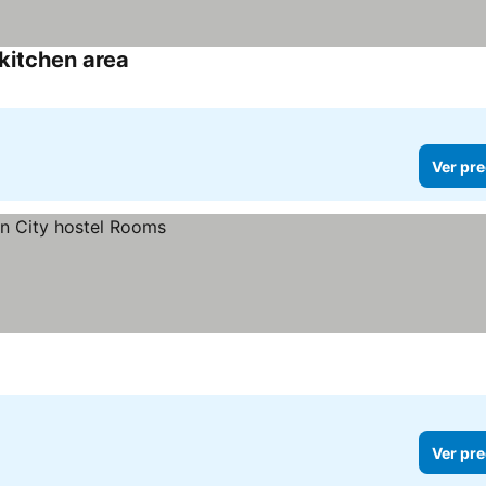
kitchen area
Ver pre
Ver pre