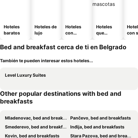
Hoteles
Hoteles de
Hoteles
Hoteles
Hote
baratos
lujo
con
que
con 
piscina
aceptan
mascotas
Bed and breakfast cerca de ti en Belgrado
También te pueden interesar estos hoteles...
Level Luxury Suites
Other popular destinations with bed and
breakfasts
Mladenovac, bed and breakfasts
Pančevo, bed and breakfasts
Smederevo, bed and breakfasts
Inđija, bed and breakfasts
Kovin, bed and breakfasts
Stara Pazova, bed and breakfasts