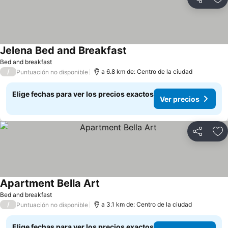
Compartir
Ag
Jelena Bed and Breakfast
Ver precios
Bed and breakfast
/
a 6.8 km de: Centro de la ciudad
Puntuación no disponible
Elige fechas para ver los precios exactos
Ver precios
Compartir
Ag
Apartment Bella Art
Ver precios
Bed and breakfast
/
a 3.1 km de: Centro de la ciudad
Puntuación no disponible
Elige fechas para ver los precios exactos