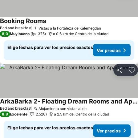
Booking Rooms
Ver precios
Bed and breakfast
Vistas a la Fortaleza de Kalemegdan
Ver precios
8,0
Muy bueno
375
a 0.6 km de: Centro de la ciudad
Elige fechas para ver los precios exactos
Ver precios
Compartir
Ag
ArkaBarka 2- Floating Dream Rooms and Apartments
Ver precios
Bed and breakfast
Alojamiento con vistas al río
Ver precios
8,8
Excelente
2.520
a 2.5 km de: Centro de la ciudad
Elige fechas para ver los precios exactos
Ver precios