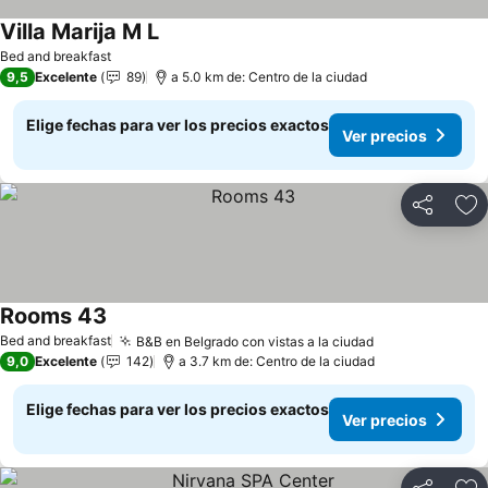
Villa Marija M L
Ver precios
Bed and breakfast
9,5
Excelente
89
a 5.0 km de: Centro de la ciudad
Elige fechas para ver los precios exactos
Ver precios
Compartir
Ag
Rooms 43
Ver precios
Bed and breakfast
B&B en Belgrado con vistas a la ciudad
Ver precios
9,0
Excelente
142
a 3.7 km de: Centro de la ciudad
Elige fechas para ver los precios exactos
Ver precios