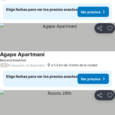
Elige fechas para ver los precios exactos
Ver precios
Compartir
Ag
Agape Apartmani
Ver precios
Bed and breakfast
/
a 5.2 km de: Centro de la ciudad
Puntuación no disponible
Elige fechas para ver los precios exactos
Ver precios
Compartir
Ag