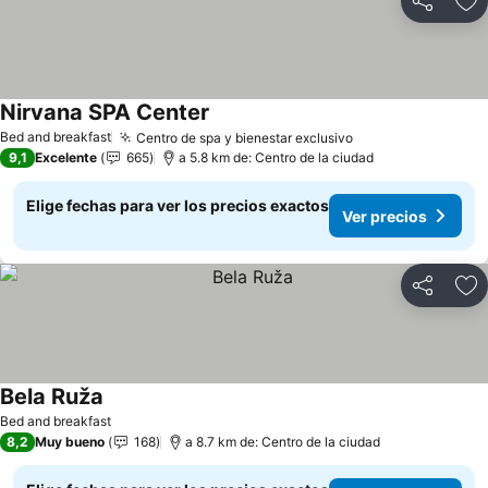
Compartir
Ag
Nirvana SPA Center
Ver precios
Bed and breakfast
Centro de spa y bienestar exclusivo
Ver precios
9,1
Excelente
665
a 5.8 km de: Centro de la ciudad
Elige fechas para ver los precios exactos
Ver precios
Compartir
Ag
Bela Ruža
Ver precios
Bed and breakfast
8,2
Muy bueno
168
a 8.7 km de: Centro de la ciudad