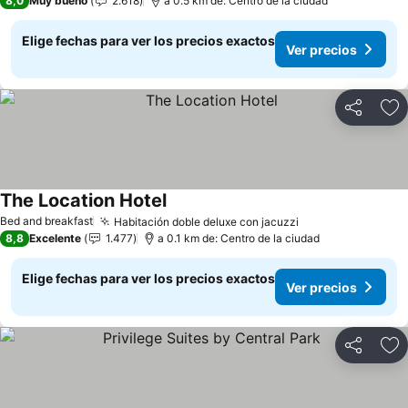
8,0
Muy bueno
2.618
a 0.5 km de: Centro de la ciudad
Elige fechas para ver los precios exactos
Ver precios
Compartir
Ag
The Location Hotel
Ver precios
Bed and breakfast
Habitación doble deluxe con jacuzzi
Ver precios
8,8
Excelente
1.477
a 0.1 km de: Centro de la ciudad
Elige fechas para ver los precios exactos
Ver precios
Compartir
Ag