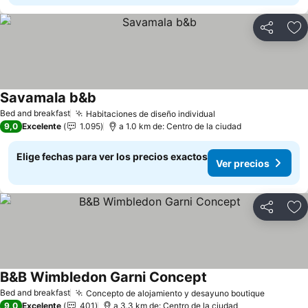
Compartir
Ag
Savamala b&b
Ver precios
Bed and breakfast
Habitaciones de diseño individual
Ver precios
9,0
Excelente
1.095
a 1.0 km de: Centro de la ciudad
Elige fechas para ver los precios exactos
Ver precios
Compartir
Ag
B&B Wimbledon Garni Concept
Ver precios
Bed and breakfast
Concepto de alojamiento y desayuno boutique
Ver prec
9,0
Excelente
401
a 3.3 km de: Centro de la ciudad