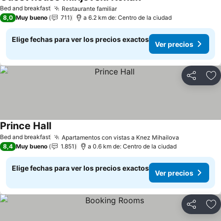
Ver precios
Bed and breakfast
Restaurante familiar
Ver precios
8,0
Muy bueno
711
a 6.2 km de: Centro de la ciudad
Elige fechas para ver los precios exactos
Ver precios
Compartir
Ag
Prince Hall
Ver precios
Bed and breakfast
Apartamentos con vistas a Knez Mihailova
Ver precios
8,4
Muy bueno
1.851
a 0.6 km de: Centro de la ciudad
Elige fechas para ver los precios exactos
Ver precios
Compartir
Ag