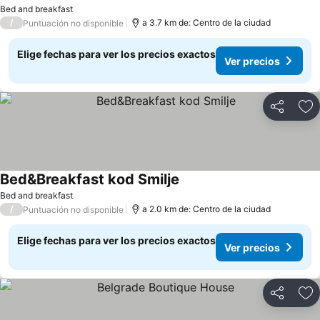
Ver precios
Bed and breakfast
/
a 3.7 km de: Centro de la ciudad
Puntuación no disponible
Elige fechas para ver los precios exactos
Ver precios
Compartir
Ag
Bed&Breakfast kod Smilje
Ver precios
Bed and breakfast
/
a 2.0 km de: Centro de la ciudad
Puntuación no disponible
Elige fechas para ver los precios exactos
Ver precios
Compartir
Ag