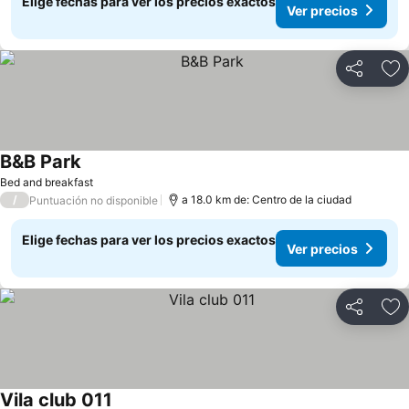
Elige fechas para ver los precios exactos
Ver precios
Compartir
Ag
B&B Park
Ver precios
Bed and breakfast
/
a 18.0 km de: Centro de la ciudad
Puntuación no disponible
Elige fechas para ver los precios exactos
Ver precios
Compartir
Ag
Vila club 011