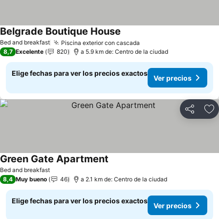
Belgrade Boutique House
Ver precios
Bed and breakfast
Piscina exterior con cascada
Ver precios
8,7
Excelente
820
a 5.9 km de: Centro de la ciudad
Elige fechas para ver los precios exactos
Ver precios
Compartir
Ag
Green Gate Apartment
Ver precios
Bed and breakfast
8,4
Muy bueno
46
a 2.1 km de: Centro de la ciudad
Elige fechas para ver los precios exactos
Ver precios