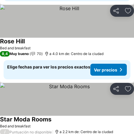
Compartir
Ag
Rose Hill
Ver precios
Bed and breakfast
8,4
Muy bueno
70
a 4.0 km de: Centro de la ciudad
Elige fechas para ver los precios exactos
Ver precios
Compartir
Ag
Star Moda Rooms
Ver precios
Bed and breakfast
/
a 2.2 km de: Centro de la ciudad
Puntuación no disponible