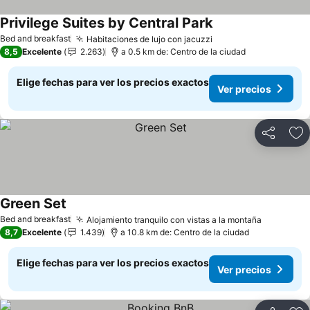
Privilege Suites by Central Park
Ver precios
Bed and breakfast
Habitaciones de lujo con jacuzzi
Ver precios
8,5
Excelente
2.263
a 0.5 km de: Centro de la ciudad
Elige fechas para ver los precios exactos
Ver precios
Compartir
Ag
Green Set
Ver precios
Bed and breakfast
Alojamiento tranquilo con vistas a la montaña
Ver preci
8,7
Excelente
1.439
a 10.8 km de: Centro de la ciudad
Elige fechas para ver los precios exactos
Ver precios