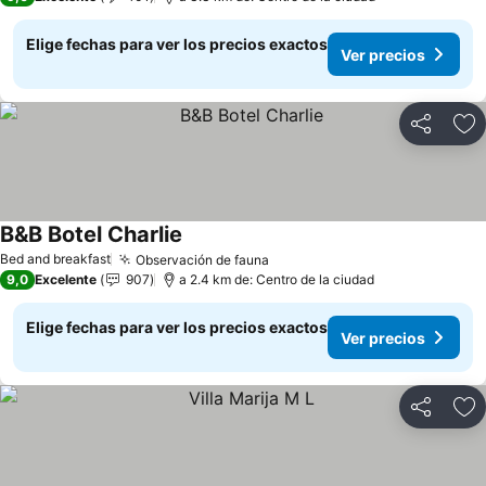
Elige fechas para ver los precios exactos
Ver precios
Compartir
Ag
B&B Botel Charlie
Ver precios
Bed and breakfast
Observación de fauna
Ver precios
9,0
Excelente
907
a 2.4 km de: Centro de la ciudad
Elige fechas para ver los precios exactos
Ver precios
Compartir
Ag