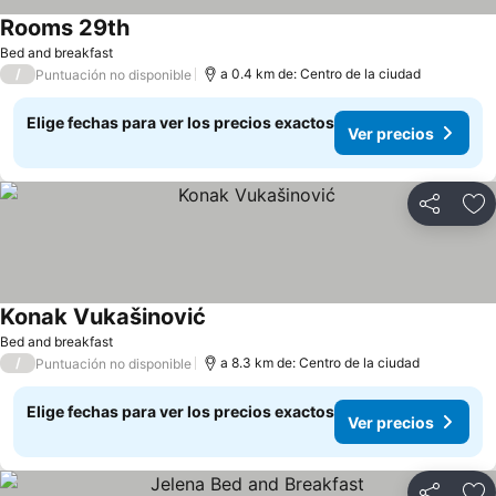
Rooms 29th
Ver precios
Bed and breakfast
/
a 0.4 km de: Centro de la ciudad
Puntuación no disponible
Elige fechas para ver los precios exactos
Ver precios
Compartir
Ag
Konak Vukašinović
Ver precios
Bed and breakfast
/
a 8.3 km de: Centro de la ciudad
Puntuación no disponible
Elige fechas para ver los precios exactos
Ver precios