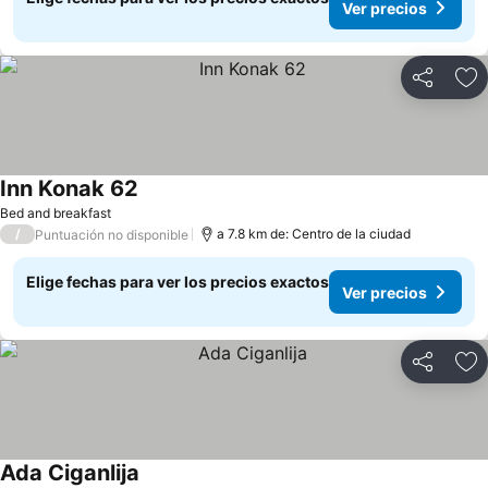
Ver precios
Compartir
Ag
Inn Konak 62
Ver precios
Bed and breakfast
/
a 7.8 km de: Centro de la ciudad
Puntuación no disponible
Elige fechas para ver los precios exactos
Ver precios
Compartir
Ag
Ada Ciganlija
Ver precios