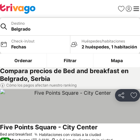
Favoritos
Iniciar 
Me
Destino
Belgrado
Check-in/out
Huéspedes/habitaciones
Fechas
2 huéspedes, 1 habitación
Ordenar
Filtrar
Mapa
Compara precios de Bed and breakfast en
Belgrado, Serbia
Cómo los pagos afectan nuestro ranking
Compartir
Ag
Five Points Square - City Center
Ver precios
Bed and breakfast
Habitaciones con vistas a la ciudad
Ver precios