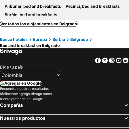
Alibunar, bed and breakfasts
Pećinci, bed and breakfasts
Surčin, bed and breakfasts
Ver todos los alojamientos en Belgrado
Busca hoteles
Europa
Serbia
Belgrado
Bed and breakfast en Belgrado
Facebook
Twitter
Insta
Yo
Elige tu país
Agregar en Google
Encuentra nuestros resultados
fácilmente: agrega trivago como
fuente preferida en Google.
Compañía
Nuestros productos