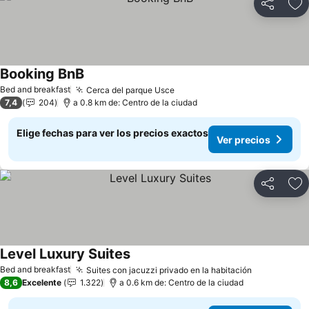
Compartir
Ag
Booking BnB
Ver precios
Bed and breakfast
Cerca del parque Usce
Ver precios
7,4
204
a 0.8 km de: Centro de la ciudad
Elige fechas para ver los precios exactos
Ver precios
Compartir
Ag
Level Luxury Suites
Ver precios
Bed and breakfast
Suites con jacuzzi privado en la habitación
Ver precio
8,6
Excelente
1.322
a 0.6 km de: Centro de la ciudad