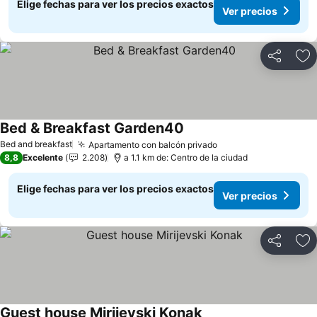
Elige fechas para ver los precios exactos
Ver precios
Compartir
Ag
Bed & Breakfast Garden40
Ver precios
Bed and breakfast
Apartamento con balcón privado
Ver precios
8,8
Excelente
2.208
a 1.1 km de: Centro de la ciudad
Elige fechas para ver los precios exactos
Ver precios
Compartir
Ag
Guest house Mirijevski Konak