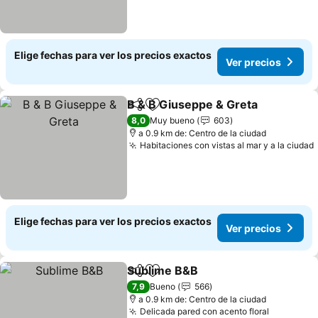
Elige fechas para ver los precios exactos
Ver precios
B & B Giuseppe & Greta
Compartir
Agregar a favoritos
Ve
8,0
Muy bueno
603
a 0.9 km de: Centro de la ciudad
Habitaciones con vistas al mar y a la ciudad
Elige fechas para ver los precios exactos
Ver precios
Sublime B&B
Compartir
Agregar a favoritos
Ver precios
7,9
Bueno
566
a 0.9 km de: Centro de la ciudad
Delicada pared con acento floral
Ver prec