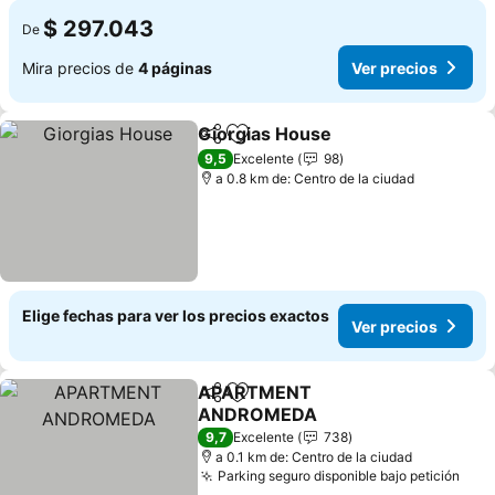
$ 297.043
De
Mira precios de
4 páginas
Ver precios
Giorgias House
Compartir
Agregar a favoritos
Ver precio
9,5
Excelente
98
a 0.8 km de: Centro de la ciudad
Elige fechas para ver los precios exactos
Ver precios
APARTMENT
Compartir
Agregar a favoritos
ANDROMEDA
Ver precios
9,7
Excelente
738
a 0.1 km de: Centro de la ciudad
Parking seguro disponible bajo petición
Ver 