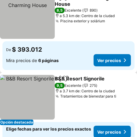
Compartir
Agregar a favoritos
House
Ver precios
8,5
Excelente
890
a 5.3 km de: Centro de la ciudad
Piscina exterior y solárium
Ver precios
$ 393.012
De
Mira precios de
6 páginas
Ver precios
B&B Resort Signorile
Compartir
Agregar a favoritos
Ver p
9,5
Excelente
275
a 3.7 km de: Centro de la ciudad
Tratamientos de bienestar para ti
Ver prec
Opción destacada
Elige fechas para ver los precios exactos
Ver precios