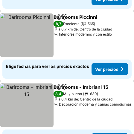
Barirooms Piccinni
Compartir
Agregar a favoritos
Ver pre
8,7
Excelente
565
a 0.7 km de: Centro de la ciudad
Interiores modernos y con estilo
Ver preci
Elige fechas para ver los precios exactos
Ver precios
Barirooms - Imbriani 15
Compartir
Agregar a favoritos
Ve
8,4
Muy bueno
630
a 0.4 km de: Centro de la ciudad
Decoración moderna y camas comodísimas
V