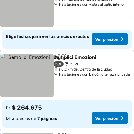
Habitaciones con vistas al patio interior
Ver 
Elige fechas para ver los precios exactos
Ver precios
Semplici Emozioni
Compartir
Agregar a favoritos
Ver prec
6,9
632
a 0.2 km de: Centro de la ciudad
Habitaciones con balcón o terraza privada
V
$ 264.675
De
Mira precios de
7 páginas
Ver precios