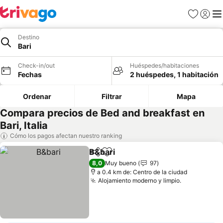
Favoritos
Iniciar 
Me
Destino
Bari
Check-in/out
Huéspedes/habitaciones
Fechas
2 huéspedes, 1 habitación
Ordenar
Filtrar
Mapa
Compara precios de Bed and breakfast en
Bari, Italia
Cómo los pagos afectan nuestro ranking
B&bari
Compartir
Agregar a favoritos
Ver precios
8,0
Muy bueno
97
a 0.4 km de: Centro de la ciudad
Alojamiento moderno y limpio.
Ver precio