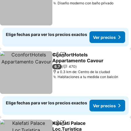
Diseño moderno con baño privado
Ver pre
Elige fechas para ver los precios exactos
Ver precios
CconfortHotels
Compartir
Agregar a favoritos
Appartamento Cavour
Ver precios
6,7
470
a 0.3 km de: Centro de la ciudad
Habitaciones a tu medida con balcón
Ver p
Elige fechas para ver los precios exactos
Ver precios
Kalefati Palace
Compartir
Agregar a favoritos
Loc.Turistica