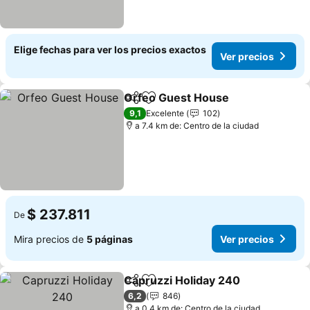
Elige fechas para ver los precios exactos
Ver precios
Orfeo Guest House
Compartir
Agregar a favoritos
Ver pr
9,1
Excelente
102
a 7.4 km de: Centro de la ciudad
$ 237.811
De
Mira precios de
5 páginas
Ver precios
Capruzzi Holiday 240
Compartir
Agregar a favoritos
Ver 
6,2
846
a 0.4 km de: Centro de la ciudad