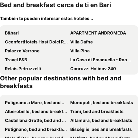
mascotas
mien
Bed and breakfast cerca de ti en Bari
También te pueden interesar estos hoteles...
B&bari
APARTMENT ANDROMEDA
CconfortHotels Host Dolci Risvegli
Villa Dafne
Palazzo Verrone
Villa Pina
Travel B&B
La Casa di Emanuella - Rooms & International Suites
Relais Petruzzelli
Capruzzi Holiday 240
Other popular destinations with bed and
CconfortHotels R&B Dolci Emozioni
B&B Resort Signorile
breakfasts
Borgo Martino
I Marchesi del Grillo - Vicinanze Stazione, Campus, Policlinico
B&B Chimera Bari
Residenze Benedetto Croce
Polignano a Mare, bed and breakfasts
Monopoli, bed and breakfasts
Villa Pignatelli
Dilman Luxury Stay
Alberobello, bed and breakfasts
Trani, bed and breakfasts
Dimora Fantasia Charme B&B
CconfortHotels Murat Garden
Castellana Grotte, bed and breakfasts
Altamura, bed and breakfasts
Villa Saracino
Il Trespolo degli Angeli - BA07200661000013229 cis Regione Puglia
Putignano, bed and breakfasts
Biscéglie, bed and breakfasts
Le Sete
Carlito's Way 234