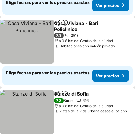
Elige fechas para ver los precios exactos
Ver precios
Casa Viviana - Bari
Compartir
Agregar a favoritos
Policlinico
Ver precios
7,3
251
a 0.8 km de: Centro de la ciudad
Habitaciones con balcón privado
Ver prec
Elige fechas para ver los precios exactos
Ver precios
Stanze di Sofia
Compartir
Agregar a favoritos
Ver precios
7,8
Bueno
616
a 0.8 km de: Centro de la ciudad
Vistas de la vida urbana desde el balcón
Ver