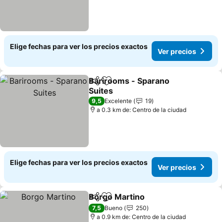
Elige fechas para ver los precios exactos
Ver precios
Barirooms - Sparano
Compartir
Agregar a favoritos
Suites
Ver precios
9,5
Excelente
19
a 0.3 km de: Centro de la ciudad
Elige fechas para ver los precios exactos
Ver precios
Borgo Martino
Compartir
Agregar a favoritos
Ver precios
7,5
Bueno
250
a 0.9 km de: Centro de la ciudad