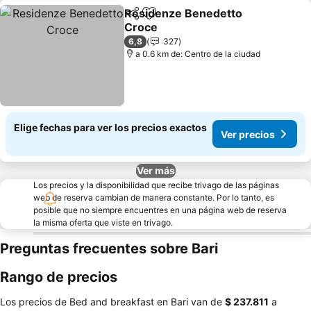
Residenze Benedetto
Compartir
Agregar a favoritos
Croce
Ver precios
6,8
327
a 0.6 km de: Centro de la ciudad
Elige fechas para ver los precios exactos
Ver precios
Ver más
Los precios y la disponibilidad que recibe trivago de las páginas
web de reserva cambian de manera constante. Por lo tanto, es
posible que no siempre encuentres en una página web de reserva
la misma oferta que viste en trivago.
Preguntas frecuentes sobre Bari
Rango de precios
Los precios de Bed and breakfast en Bari van de
‎$ 237.811
a