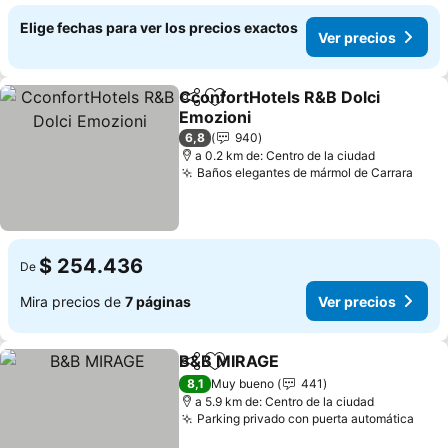
Elige fechas para ver los precios exactos
Ver precios
CconfortHotels R&B Dolci
Compartir
Agregar a favoritos
Emozioni
Ver precios
6,8
940
a 0.2 km de: Centro de la ciudad
Baños elegantes de mármol de Carrara
Ver 
$ 254.436
De
Mira precios de
7 páginas
Ver precios
B&B MIRAGE
Compartir
Agregar a favoritos
Ver precios
8,1
Muy bueno
441
a 5.9 km de: Centro de la ciudad
Parking privado con puerta automática
Ver 