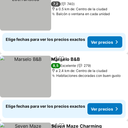
Ver precios
7,2
740
a 0.5 km de: Centro de la ciudad
Balcón o ventana en cada unidad
Ver prec
Elige fechas para ver los precios exactos
Ver precios
Marselo B&B
Compartir
Agregar a favoritos
Ver precios
8,5
Excelente
279
a 2.4 km de: Centro de la ciudad
Habitaciones decoradas con buen gusto
Ver
Elige fechas para ver los precios exactos
Ver precios
Seven Maze Charming