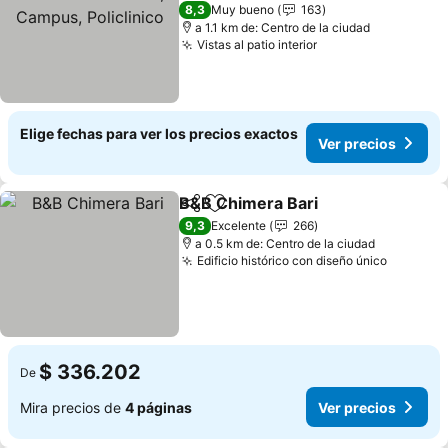
Campus, Policlinico
Ver precios
8,3
Muy bueno
163
a 1.1 km de: Centro de la ciudad
Vistas al patio interior
Ver precios
Elige fechas para ver los precios exactos
Ver precios
B&B Chimera Bari
Compartir
Agregar a favoritos
Ver prec
9,3
Excelente
266
a 0.5 km de: Centro de la ciudad
Edificio histórico con diseño único
Ver pre
$ 336.202
De
Mira precios de
4 páginas
Ver precios