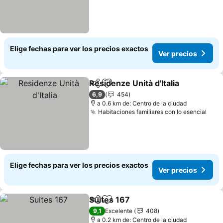
Elige fechas para ver los precios exactos
Ver precios
Residenze Unità d'Italia
Compartir
Agregar a favoritos
Ver
6,9
454
a 0.6 km de: Centro de la ciudad
Habitaciones familiares con lo esencial
Ver 
Elige fechas para ver los precios exactos
Ver precios
Suites 167
Compartir
Agregar a favoritos
Ver precios
9,1
Excelente
408
a 0.2 km de: Centro de la ciudad