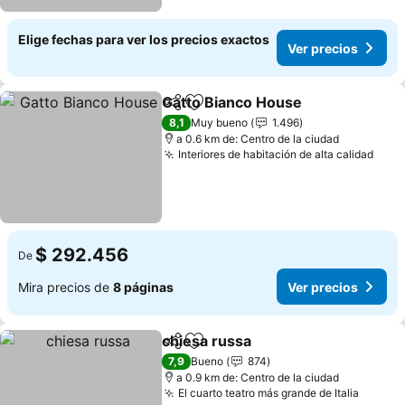
Elige fechas para ver los precios exactos
Ver precios
Gatto Bianco House
Compartir
Agregar a favoritos
Ver pr
8,1
Muy bueno
1.496
a 0.6 km de: Centro de la ciudad
Interiores de habitación de alta calidad
Ver 
$ 292.456
De
Mira precios de
8 páginas
Ver precios
chiesa russa
Compartir
Agregar a favoritos
Ver precios
7,9
Bueno
874
a 0.9 km de: Centro de la ciudad
El cuarto teatro más grande de Italia
Ver pr