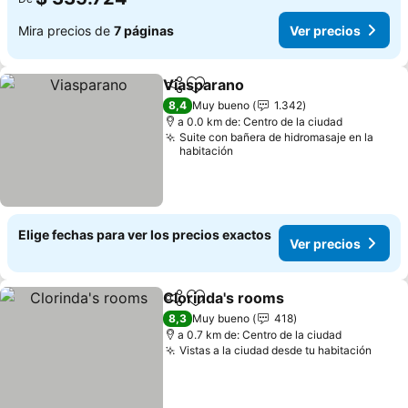
Mira precios de
7 páginas
Ver precios
Viasparano
Compartir
Agregar a favoritos
Ver precios
8,4
Muy bueno
1.342
a 0.0 km de: Centro de la ciudad
Suite con bañera de hidromasaje en la
habitación
Elige fechas para ver los precios exactos
Ver precios
Clorinda's rooms
Compartir
Agregar a favoritos
Ver preci
8,3
Muy bueno
418
a 0.7 km de: Centro de la ciudad
Vistas a la ciudad desde tu habitación
Ver p