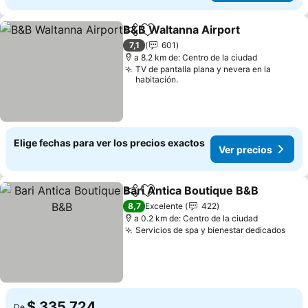
B&B Waltanna Airport
Compartir
Agregar a favoritos
Ver 
7,1
601
a 8.2 km de: Centro de la ciudad
TV de pantalla plana y nevera en la
habitación.
Elige fechas para ver los precios exactos
Ver precios
Bari Antica Boutique B&B
Compartir
Agregar a favoritos
V
8,7
Excelente
422
a 0.2 km de: Centro de la ciudad
Servicios de spa y bienestar dedicados
Ver 
$ 335.724
De