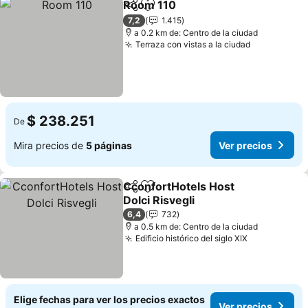
Room 110
Compartir
Agregar a favoritos
Ver precios
7,2
1.415
a 0.2 km de: Centro de la ciudad
Terraza con vistas a la ciudad
Ver precio
$ 238.251
De
Mira precios de
5 páginas
Ver precios
CconfortHotels Host
Compartir
Agregar a favoritos
Dolci Risvegli
Ver precios
6,4
732
a 0.5 km de: Centro de la ciudad
Edificio histórico del siglo XIX
Ver precios
Elige fechas para ver los precios exactos
Ver precios