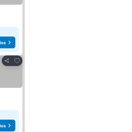
ios
Agregar a favoritos
Compartir
ios