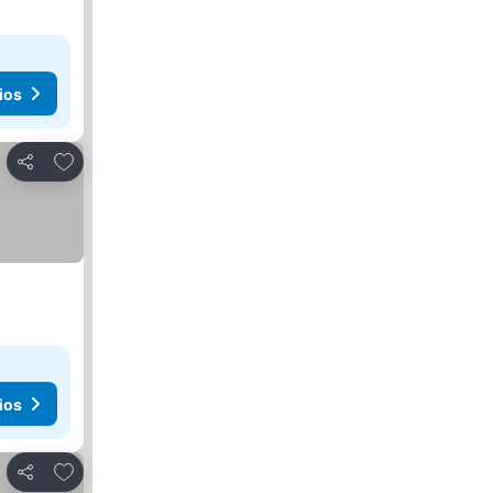
ios
Agregar a favoritos
Compartir
ios
Agregar a favoritos
Compartir