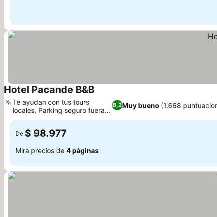
Hotel Pacande B&B
Ver precios
Te ayudan con tus tours
Muy bueno
(1.668 puntuacio
8,2
locales, Parking seguro fuera
Ver precios
del hotel
$ 98.977
De
Mira precios de
4 páginas