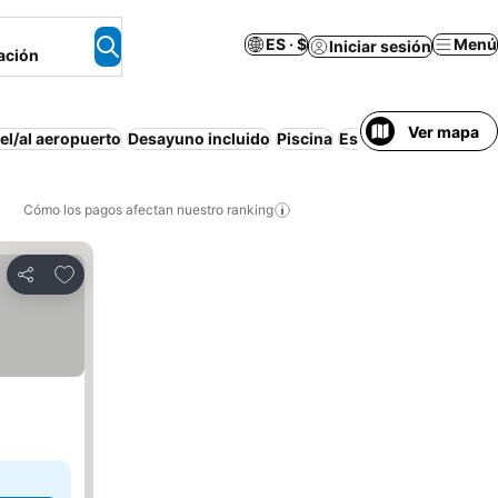
ES · $
Menú
Iniciar sesión
ación
Ver mapa
el/al aeropuerto
Desayuno incluido
Piscina
Estacionamiento
Ap
Cómo los pagos afectan nuestro ranking
Agregar a favoritos
Compartir