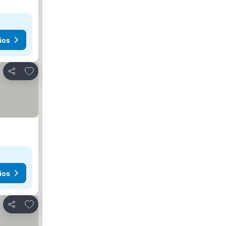
ios
Agregar a favoritos
Compartir
ios
Agregar a favoritos
Compartir