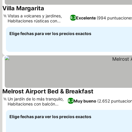
Villa Margarita
Ver precios
Vistas a volcanes y jardines,
Excelente
(994 puntuacione
9,3
Habitaciones rústicas con
Ver precios
encanto
Elige fechas para ver los precios exactos
Melrost Airport Bed & Breakfast
Ver precios
Un jardín de lo más tranquilo,
Muy bueno
(2.652 puntuacio
8,2
Habitaciones con balcón
Ver precios
privado
Elige fechas para ver los precios exactos