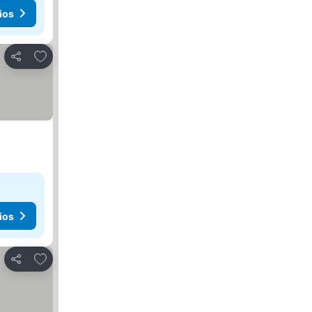
ios
Agregar a favoritos
Compartir
ios
Agregar a favoritos
Compartir