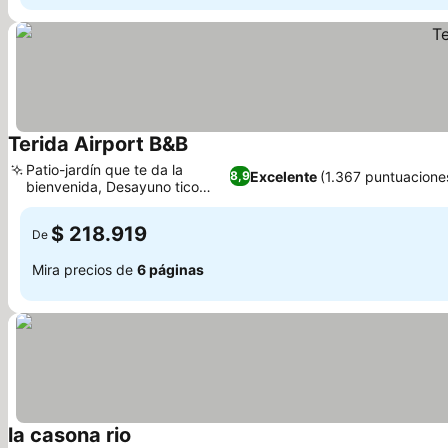
Terida Airport B&B
Ver precios
Patio-jardín que te da la
Excelente
(1.367 puntuacione
8,9
bienvenida, Desayuno tico
Ver precios
auténtico
$ 218.919
De
Mira precios de
6 páginas
la casona rio
Ver precios