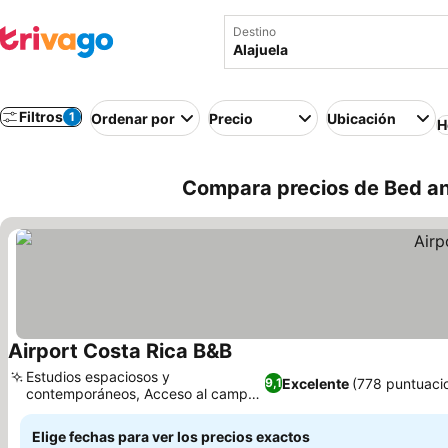
Destino
Filtros
1
Ordenar por
Precio
Ubicación
H
Compara precios de Bed and
Airport Costa Rica B&B
Ver precios
Estudios espaciosos y
Excelente
(778 puntuaci
9,1
contemporáneos, Acceso al campo
Ver precios
de golf cercano
Elige fechas para ver los precios exactos