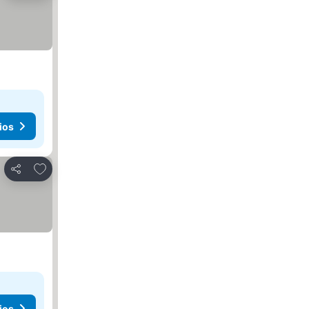
ios
Agregar a favoritos
Compartir
ios