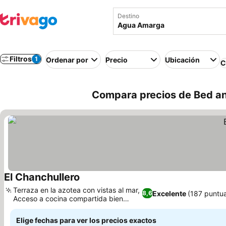
Destino
Filtros
1
Ordenar por
Precio
Ubicación
C
Compara precios de Bed a
El Chanchullero
Terraza en la azotea con vistas al mar,
Excelente
(187 puntu
8,6
Acceso a cocina compartida bien
equipada
Elige fechas para ver los precios exactos