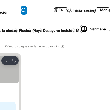
ES · $
Menú
Iniciar sesión
ación
Ver mapa
e la ciudad
Piscina
Playa
Desayuno incluido
Mascotas permitida
Cómo los pagos afectan nuestro ranking
Agregar a favoritos
Compartir