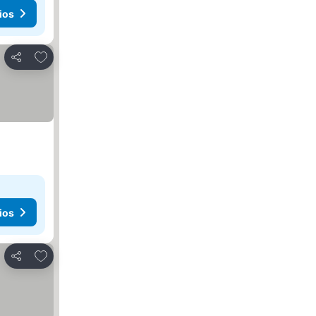
ios
Agregar a favoritos
Compartir
ios
Agregar a favoritos
Compartir