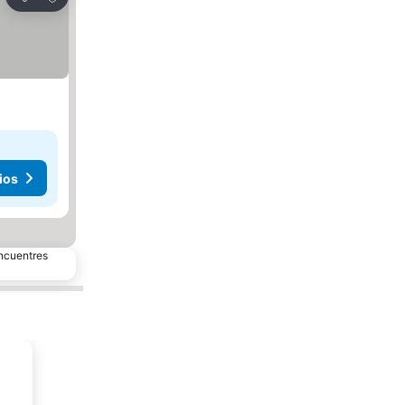
Compartir
ios
encuentres