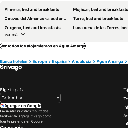
Almería, bed and breakfasts
Mojácar, bed and breakfast
Cuevas del Almanzora, bed and breakfasts
Turre, bed and breakfasts
Zurgena, bed and breakfasts
Lucainena de las Torres, bed and break
Ver más
Ver todos los alojamientos en Agua Amarga
Busca hoteles
Europa
España
Andalucía
Agua Amarga
Elige tu país
Té
Té
Agregar en Google
In
Encuentra nuestros resultados
Av
fácilmente: agrega trivago como
fuente preferida en Google.
In
Compañía