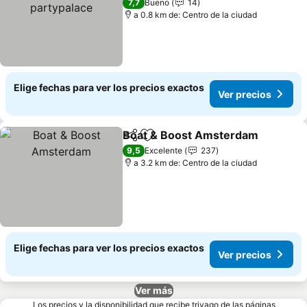
partypalace
7,7
Bueno
14
a 0.8 km de: Centro de la ciudad
Elige fechas para ver los precios exactos
Ver precios
Boat & Boost Amsterdam
Compartir
Agregar a favoritos
9,5
Excelente
237
a 3.2 km de: Centro de la ciudad
Elige fechas para ver los precios exactos
Ver precios
Ver más
Los precios y la disponibilidad que recibe trivago de las páginas