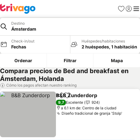
Favoritos
Iniciar 
Me
Destino
Ámsterdam
Check-in/out
Huéspedes/habitaciones
Fechas
2 huéspedes, 1 habitación
Ordenar
Filtrar
Mapa
Compara precios de Bed and breakfast en
Ámsterdam, Holanda
Cómo los pagos afectan nuestro ranking
B&B Zunderdorp
Compartir
Agregar a favoritos
9,7
Excelente
924
a 6.1 km de: Centro de la ciudad
Diseño tradicional de granja 'Stolp'