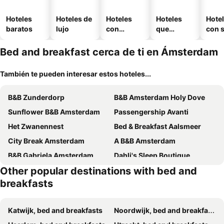
Hoteles
Hoteles de
Hoteles
Hoteles
Hote
baratos
lujo
con
que
con 
piscina
aceptan
mascotas
Bed and breakfast cerca de ti en Ámsterdam
También te pueden interesar estos hoteles...
B&B Zunderdorp
B&B Amsterdam Holy Dove
Sunflower B&B Amsterdam
Passengership Avanti
Het Zwanennest
Bed & Breakfast Aalsmeer
City Break Amsterdam
A B&B Amsterdam
B&B Gabriela Amsterdam
Dahli's Sleep Boutique
Other popular destinations with bed and
Olive Bed and Breakfast
B&B Herengracht 21
breakfasts
Lieve Nachten
Amsterdam B B
Twenty Five Bnb
Bed & Breakfast ARKEN AE
Katwijk, bed and breakfasts
Noordwijk, bed and breakfasts
The Waverly House
B&B Almere