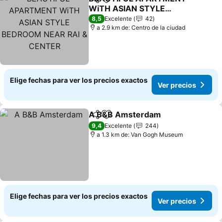
Compartir
Agregar a favoritos
WiTH ASIAN STYLE
BEDROOM NEAR RAI &
8,5
Excelente
42
CENTER
a 2.9 km de: Centro de la ciudad
Elige fechas para ver los precios exactos
Ver precios
A B&B Amsterdam
Compartir
Agregar a favoritos
9,4
Excelente
244
a 1.3 km de: Van Gogh Museum
Elige fechas para ver los precios exactos
Ver precios