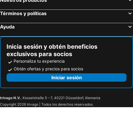
Nieuwveen, bed and breakfasts
Schagen, bed and breakfasts
Términos y políticas
Bunschoten, bed and breakfasts
Marken, bed and breakfasts
Drechterland, bed and breakfasts
Bergen aan Zee, bed and breakfasts
Ayuda
Hillegom, bed and breakfasts
Leiden, bed and breakfasts
Hollands Kroon, bed and breakfasts
Zoetermeer, bed and breakfasts
Inicia sesión y obtén beneficios
exclusivos para socios
Personaliza tu experiencia
Obtén ofertas y precios para socios
Iniciar sesión
trivago N.V.
, Kesselstraße 5 – 7, 40221 Düsseldorf, Alemania
Copyright 2026 trivago | Todos los derechos reservados.