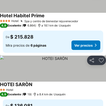
Hotel Habitel Prime
Ver precios
Hotel
Spa y centro de bienestar rejuvenecedor
Ver precios
4 Estrellas
8,8
Excelente
6.864
a 18.1 km de: Usaquén
$ 215.828
De
Mira precios de
6 páginas
Ver precios
Compartir
Ag
HOTEl SARÒN
Ver precios
Hotel
2 Estrellas
8,9
Excelente
19
a 8.4 km de: Usaquén
$ 136.081
De