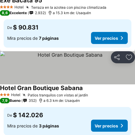
Exe Bacata 95
Ver precios
Hotel
Terraza en la azotea con piscina climatizada
Ver precios
4 Estrellas
8,6
Excelente
2.932
a 15.3 km de: Usaquén
$ 90.831
De
Mira precios de
7 páginas
Ver precios
Compartir
Ag
Hotel Gran Boutique Sabana
Ver precios
Hotel
Patios tranquilos con vistas al jardín
Ver precios
3 Estrellas
7,9
Bueno
352
a 6.3 km de: Usaquén
$ 142.026
De
Mira precios de
3 páginas
Ver precios