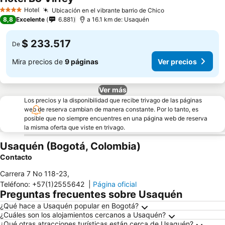
Ver precios
Hotel
Ubicación en el vibrante barrio de Chico
Ver precios
4 Estrellas
8,8
Excelente
6.881
a 16.1 km de: Usaquén
$ 233.517
De
Mira precios de
9 páginas
Ver precios
Ver más
Los precios y la disponibilidad que recibe trivago de las páginas
web de reserva cambian de manera constante. Por lo tanto, es
posible que no siempre encuentres en una página web de reserva
la misma oferta que viste en trivago.
Usaquén (Bogotá, Colombia)
Contacto
Carrera 7 No 118-23
,
Teléfono
:
+57(1)2555642
|
Página oficial
Preguntas frecuentes sobre Usaquén
¿Qué hace a Usaquén popular en Bogotá?
¿Cuáles son los alojamientos cercanos a Usaquén?
¿Qué otras atracciones turísticas están cerca de Usaquén?