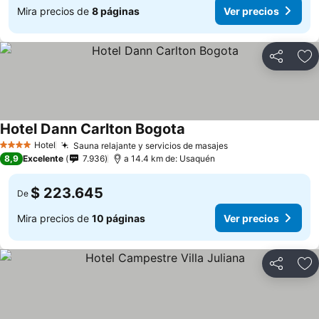
Mira precios de
8 páginas
Ver precios
Compartir
Ag
Hotel Dann Carlton Bogota
Ver precios
Hotel
Sauna relajante y servicios de masajes
Ver precios
4 Estrellas
8,9
Excelente
7.936
a 14.4 km de: Usaquén
$ 223.645
De
Mira precios de
10 páginas
Ver precios
Compartir
Ag