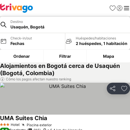
Favoritos
Iniciar 
Me
Destino
Usaquén, Bogotá
Check-in/out
Huéspedes/habitaciones
Fechas
2 huéspedes, 1 habitación
Ordenar
Filtrar
Mapa
Alojamientos en Bogotá cerca de Usaquén
(Bogotá, Colombia)
Cómo los pagos afectan nuestro ranking
Compartir
Ag
UMA Suites Chia
Ver precios
Hotel
Piscina exterior
Ver precios
3 Estrellas