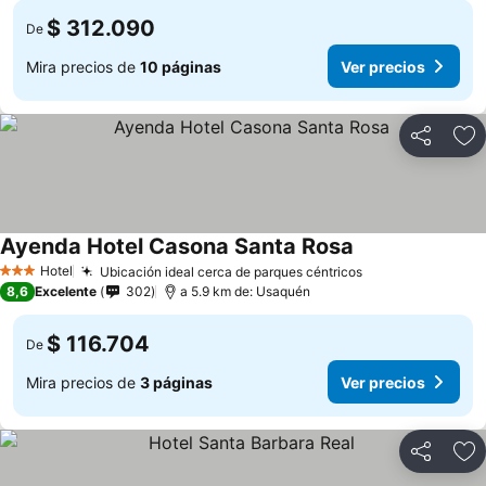
$ 312.090
De
Mira precios de
10 páginas
Ver precios
Compartir
Ag
Ayenda Hotel Casona Santa Rosa
Ver precios
Hotel
Ubicación ideal cerca de parques céntricos
Ver precios
3 Estrellas
8,6
Excelente
302
a 5.9 km de: Usaquén
$ 116.704
De
Mira precios de
3 páginas
Ver precios
Compartir
Ag