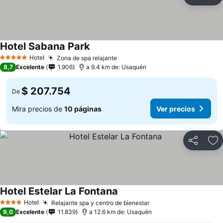
Compartir
Ag
Hotel Sabana Park
Ver precios
Hotel
Zona de spa relajante
Ver precios
5 Estrellas
8,7
Excelente
1.906
a 9.4 km de: Usaquén
$ 207.754
De
Mira precios de
10 páginas
Ver precios
Compartir
Ag
Hotel Estelar La Fontana
Ver precios
Hotel
Relajante spa y centro de bienestar
Ver precios
4 Estrellas
9,0
Excelente
11.839
a 12.6 km de: Usaquén