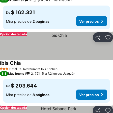
8,8
Excelente
915
a 5.4 km de: Usaquén
$ 162.321
De
Mira precios de
2 páginas
Ver precios
Opción destacada
Compartir
Ag
ibis Chia
Ver precios
Hotel
Restaurante Ibis Kitchen
Ver precios
3 Estrellas
8,3
Muy bueno
2.172
a 7.2 km de: Usaquén
$ 203.644
De
Mira precios de
8 páginas
Ver precios
Opción destacada