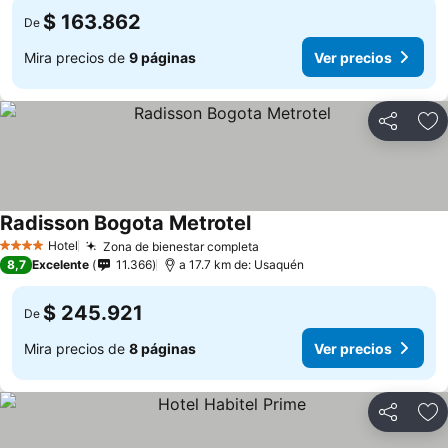
$ 163.862
De
Mira precios de
9 páginas
Ver precios
Compartir
Ag
Radisson Bogota Metrotel
Ver precios
Hotel
Zona de bienestar completa
Ver precios
4 Estrellas
8,7
Excelente
11.366
a 17.7 km de: Usaquén
$ 245.921
De
Mira precios de
8 páginas
Ver precios
Compartir
Ag