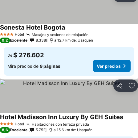
Sonesta Hotel Bogota
Ver precios
Hotel
Masajes y sesiones de relajación
Ver precios
4 Estrellas
9,2
Excelente
8.338
a 12.7 km de: Usaquén
$ 276.602
De
Mira precios de
9 páginas
Ver precios
Compartir
Ag
Hotel Madisson Inn Luxury By GEH Suites
Ver pr
Hotel
Habitaciones con terraza privada
Ver precios
4 Estrellas
8,6
Excelente
5.752
a 15.6 km de: Usaquén