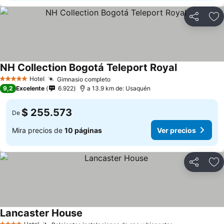
Compartir
Ag
NH Collection Bogotá Teleport Royal
Ver precios
Hotel
Gimnasio completo
Ver precios
5 Estrellas
9,2
Excelente
6.922
a 13.9 km de: Usaquén
$ 255.573
De
Mira precios de
10 páginas
Ver precios
Compartir
Ag
Lancaster House
Ver precios