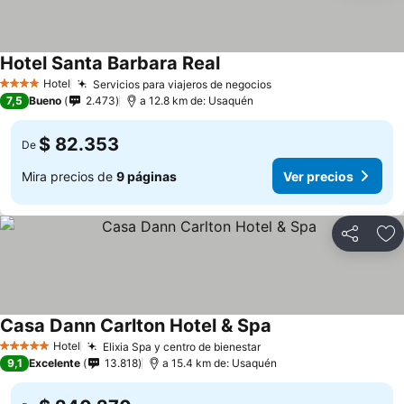
Hotel Santa Barbara Real
Ver precios
Hotel
Servicios para viajeros de negocios
Ver precios
4 Estrellas
7,5
Bueno
2.473
a 12.8 km de: Usaquén
$ 82.353
De
Mira precios de
9 páginas
Ver precios
Compartir
Ag
Casa Dann Carlton Hotel & Spa
Ver precios
Hotel
Elixia Spa y centro de bienestar
Ver precios
5 Estrellas
9,1
Excelente
13.818
a 15.4 km de: Usaquén