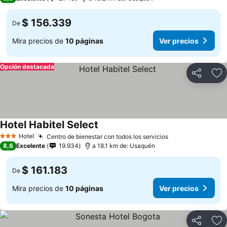
$ 156.339
De
Mira precios de
10 páginas
Ver precios
Opción destacada
Compartir
Ag
Hotel Habitel Select
Ver precios
Hotel
Centro de bienestar con todos los servicios
Ver precios
3 Estrellas
8,6
Excelente
19.934
a 18.1 km de: Usaquén
$ 161.183
De
Mira precios de
10 páginas
Ver precios
Compartir
Ag