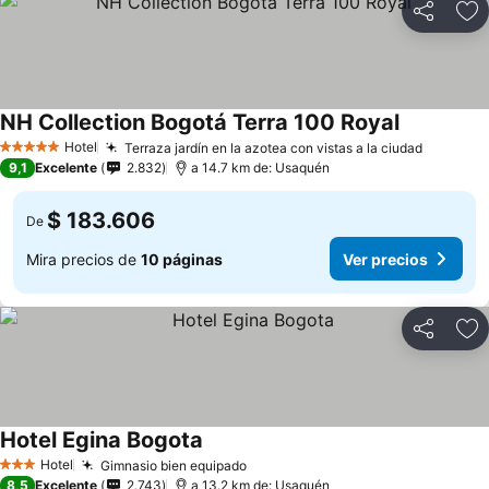
Compartir
Ag
NH Collection Bogotá Terra 100 Royal
Ver precio
Hotel
Terraza jardín en la azotea con vistas a la ciudad
Ver pre
5 Estrellas
9,1
Excelente
2.832
a 14.7 km de: Usaquén
$ 183.606
De
Mira precios de
10 páginas
Ver precios
Compartir
Ag
Hotel Egina Bogota
Ver precios
Hotel
Gimnasio bien equipado
Ver precios
3 Estrellas
8,5
Excelente
2.743
a 13.2 km de: Usaquén