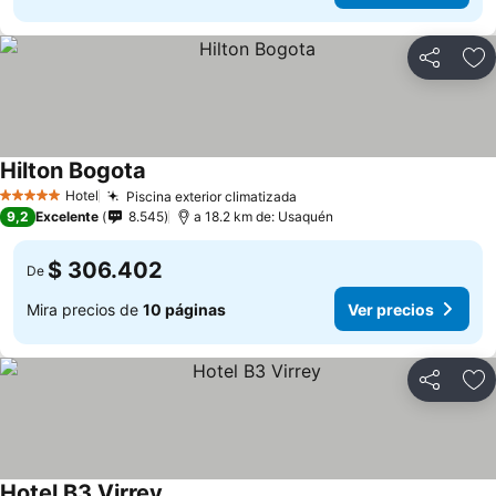
Compartir
Ag
Hilton Bogota
Ver precios
Hotel
Piscina exterior climatizada
Ver precios
5 Estrellas
9,2
Excelente
8.545
a 18.2 km de: Usaquén
$ 306.402
De
Mira precios de
10 páginas
Ver precios
Compartir
Ag
Hotel B3 Virrey