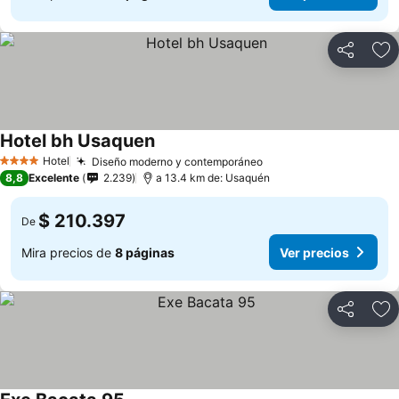
Compartir
Ag
Hotel bh Usaquen
Ver precios
Hotel
Diseño moderno y contemporáneo
Ver precios
4 Estrellas
8,8
Excelente
2.239
a 13.4 km de: Usaquén
$ 210.397
De
Mira precios de
8 páginas
Ver precios
Compartir
Ag