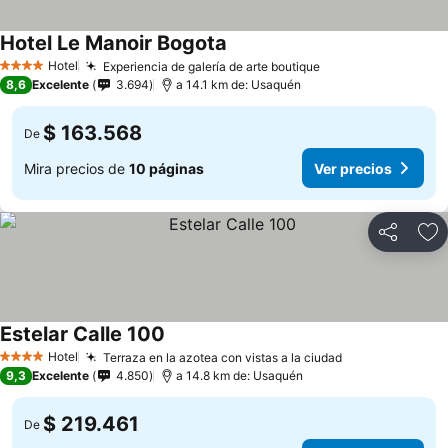
Hotel Le Manoir Bogota
Ver precios
Hotel
Experiencia de galería de arte boutique
Ver precios
4 Estrellas
8,6
Excelente
3.694
a 14.1 km de: Usaquén
$ 163.568
De
Mira precios de
10 páginas
Ver precios
Compartir
Ag
Estelar Calle 100
Ver precios
Hotel
Terraza en la azotea con vistas a la ciudad
Ver precios
4 Estrellas
9,3
Excelente
4.850
a 14.8 km de: Usaquén
$ 219.461
De