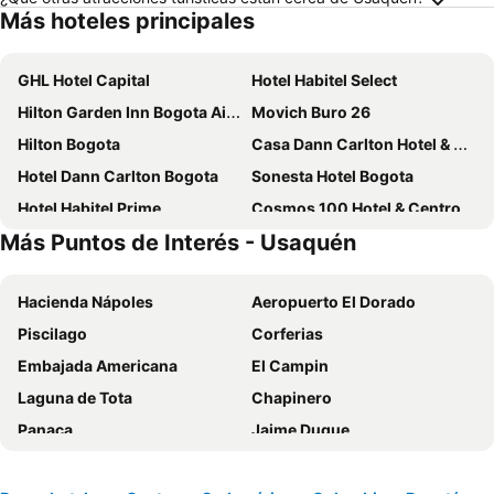
Más hoteles principales
GHL Hotel Capital
Hotel Habitel Select
Hilton Garden Inn Bogota Airport
Movich Buro 26
Hilton Bogota
Casa Dann Carlton Hotel & Spa
Hotel Dann Carlton Bogota
Sonesta Hotel Bogota
Hotel Habitel Prime
Cosmos 100 Hotel & Centro de Convenciones - Hoteles Cosmos
Más Puntos de Interés - Usaquén
Exe Bacata 95
Hotel Estelar Suites Jones
Hotel B3 Virrey
Hotel Santa Barbara Real
Hacienda Nápoles
Aeropuerto El Dorado
Hotel Estelar La Fontana
City Express Junior by Marriott Bogota Aeropuerto
Piscilago
Corferias
Hotel Joy Cll 85
Lancaster House
Embajada Americana
El Campin
Estelar Calle 100
NH Collection Bogotá Teleport Royal
Laguna de Tota
Chapinero
Bogotá 100 Design Hotel By Sarasti
NH Collection Bogotá WTC Royal
Panaca
Jaime Duque
Holiday Inn Express & Suites Bogota Dc By Ihg
Pop Art Hotel Tocancipá y Centro de Convenciones
Aeropuerto Internacional El Dorado
La Candelaria
ibis Chia
Radisson Bogota Metrotel
Unicentro
Chinauta