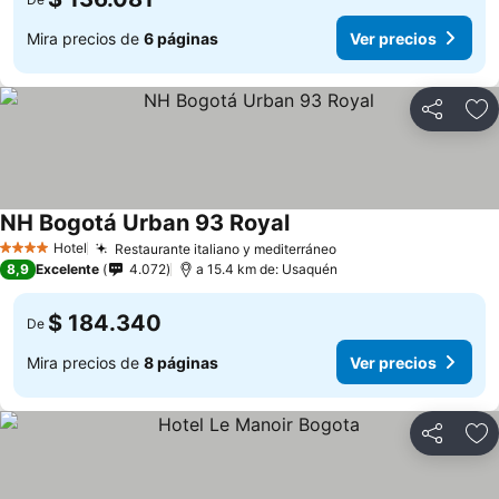
Mira precios de
6 páginas
Ver precios
Compartir
Ag
NH Bogotá Urban 93 Royal
Ver precios
Hotel
Restaurante italiano y mediterráneo
Ver precios
4 Estrellas
8,9
Excelente
4.072
a 15.4 km de: Usaquén
$ 184.340
De
Mira precios de
8 páginas
Ver precios
Compartir
Ag