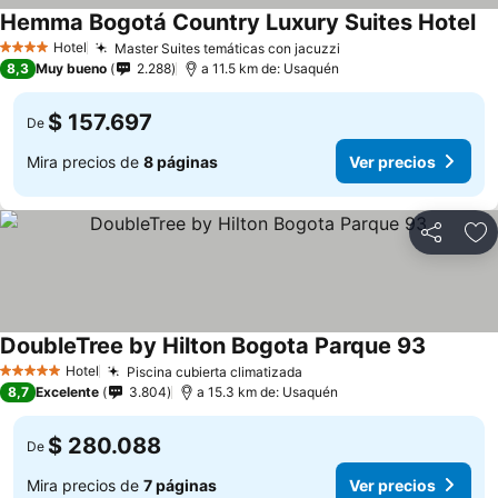
Hemma Bogotá Country Luxury Suites Hotel
Ve
Hotel
Master Suites temáticas con jacuzzi
Ver precios
4 Estrellas
8,3
Muy bueno
2.288
a 11.5 km de: Usaquén
$ 157.697
De
Mira precios de
8 páginas
Ver precios
Compartir
Ag
DoubleTree by Hilton Bogota Parque 93
Ver prec
Hotel
Piscina cubierta climatizada
Ver precios
5 Estrellas
8,7
Excelente
3.804
a 15.3 km de: Usaquén
$ 280.088
De
Mira precios de
7 páginas
Ver precios