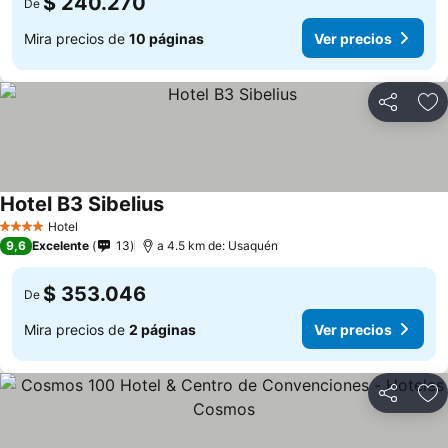
$ 240.270
De
Mira precios de
10 páginas
Ver precios
Compartir
Ag
Hotel B3 Sibelius
Ver precios
Hotel
4 Estrellas
9,6
Excelente
13
a 4.5 km de: Usaquén
$ 353.046
De
Mira precios de
2 páginas
Ver precios
Compartir
Ag