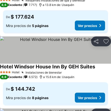
Hotel
Relajantes instalaciones de spa y bienestar
Ver precios
4 Estrellas
8,6
Excelente
7.717
a 13.8 km de: Usaquén
$ 177.624
De
Mira precios de
5 páginas
Ver precios
Compartir
Ag
Hotel Windsor House Inn By GEH Suites
Ver prec
Hotel
Instalaciones de bienestar
Ver precios
4 Estrellas
8,6
Excelente
6.572
a 15.6 km de: Usaquén
$ 144.742
De
Mira precios de
8 páginas
Ver precios