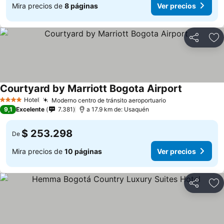
Mira precios de
8 páginas
Ver precios
Compartir
Ag
Courtyard by Marriott Bogota Airport
Ver precio
Hotel
Moderno centro de tránsito aeroportuario
Ver precios
4 Estrellas
9,1
Excelente
7.381
a 17.9 km de: Usaquén
$ 253.298
De
Mira precios de
10 páginas
Ver precios
Compartir
Ag