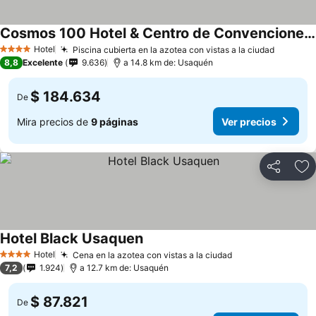
Cosmos 100 Hotel & Centro de Convenciones - Hoteles Cosmos
Ver precios
Hotel
Piscina cubierta en la azotea con vistas a la ciudad
Ver pre
4 Estrellas
8,8
Excelente
9.636
a 14.8 km de: Usaquén
$ 184.634
De
Mira precios de
9 páginas
Ver precios
Compartir
Ag
Hotel Black Usaquen
Ver precios
Hotel
Cena en la azotea con vistas a la ciudad
Ver precios
4 Estrellas
7,2
1.924
a 12.7 km de: Usaquén
$ 87.821
De