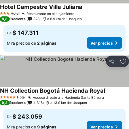
Hotel Campestre Villa Juliana
Ver precios
Hotel
Restaurante en el alojamiento
Ver precios
3 Estrellas
8,8
Excelente
828
a 6.9 km de: Usaquén
$ 147.311
De
Mira precios de
2 páginas
Ver precios
Compartir
Ag
NH Collection Bogotá Hacienda Royal
Ver precio
Hotel
Acceso directo a la Hacienda Santa Bárbara
Ver precios
5 Estrellas
9,2
Excelente
4.318
a 13.9 km de: Usaquén
$ 243.059
De
Mira precios de
9 páginas
Ver precios