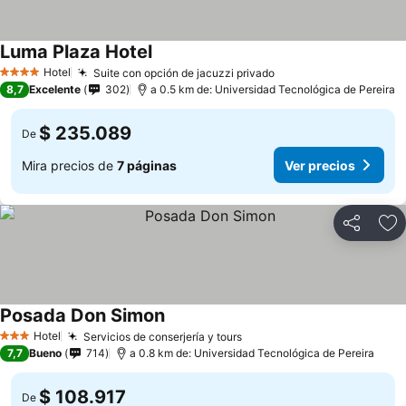
Luma Plaza Hotel
Hotel
Suite con opción de jacuzzi privado
4 Estrellas
8,7
Excelente
302
a 0.5 km de: Universidad Tecnológica de Pereira
$ 235.089
De
Mira precios de
7 páginas
Ver precios
Compartir
Ag
Posada Don Simon
Hotel
Servicios de conserjería y tours
3 Estrellas
7,7
Bueno
714
a 0.8 km de: Universidad Tecnológica de Pereira
$ 108.917
De