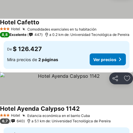
Hotel Cafetto
Hotel
Comodidades esenciales en tu habitación
3 Estrellas
8,8
Excelente
447
a 0.2 km de: Universidad Tecnológica de Pereira
$ 126.427
De
Mira precios de
2 páginas
Ver precios
Compartir
Ag
Hotel Ayenda Calypso 1142
Hotel
Estancia económica en el barrio Cuba
3 Estrellas
6,7
640
a 5.1 km de: Universidad Tecnológica de Pereira