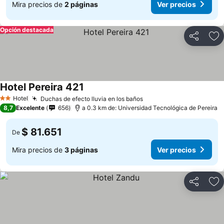
Mira precios de
2 páginas
Ver precios
Opción destacada
Compartir
Ag
Hotel Pereira 421
Hotel
Duchas de efecto lluvia en los baños
2 Estrellas
8,7
Excelente
656
a 0.3 km de: Universidad Tecnológica de Pereira
$ 81.651
De
Mira precios de
3 páginas
Ver precios
Compartir
Ag