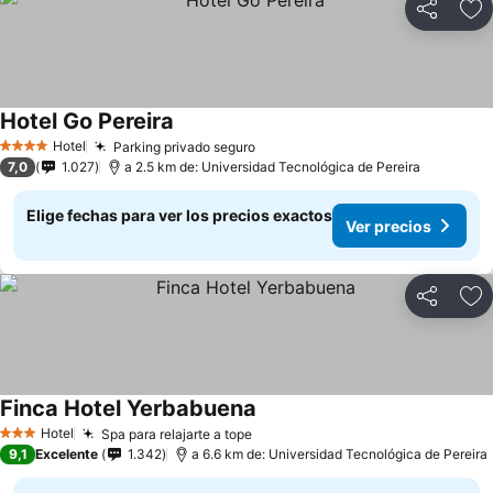
Compartir
Ag
Hotel Go Pereira
Hotel
Parking privado seguro
4 Estrellas
7,0
1.027
a 2.5 km de: Universidad Tecnológica de Pereira
Elige fechas para ver los precios exactos
Ver precios
Compartir
Ag
Finca Hotel Yerbabuena
Hotel
Spa para relajarte a tope
3 Estrellas
9,1
Excelente
1.342
a 6.6 km de: Universidad Tecnológica de Pereira