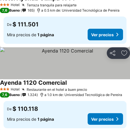
Hotel
Terraza tranquila para relajarte
3 Estrellas
7,6
Bueno
165
a 0.5 km de: Universidad Tecnológica de Pereira
$ 111.501
De
Mira precios de
1 página
Ver precios
Compartir
Ag
Ayenda 1120 Comercial
Hotel
Restaurante en el hotel a buen precio
3 Estrellas
7,6
Bueno
1.324
a 1.0 km de: Universidad Tecnológica de Pereira
$ 110.118
De
Mira precios de
1 página
Ver precios