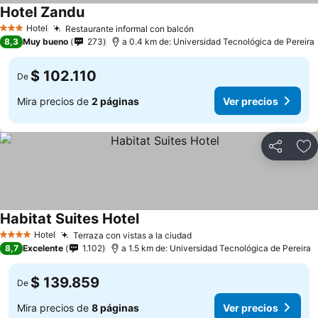
Hotel Zandu
Hotel
Restaurante informal con balcón
3 Estrellas
8,3
Muy bueno
273
a 0.4 km de: Universidad Tecnológica de Pereira
$ 102.110
De
Mira precios de
2 páginas
Ver precios
Compartir
Ag
Habitat Suites Hotel
Hotel
Terraza con vistas a la ciudad
4 Estrellas
8,7
Excelente
1.102
a 1.5 km de: Universidad Tecnológica de Pereira
$ 139.859
De
Mira precios de
8 páginas
Ver precios