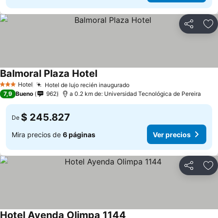
Compartir
Ag
Balmoral Plaza Hotel
Hotel
Hotel de lujo recién inaugurado
3 Estrellas
7,9
Bueno
962
a 0.2 km de: Universidad Tecnológica de Pereira
$ 245.827
De
Mira precios de
6 páginas
Ver precios
Compartir
Ag
Hotel Ayenda Olimpa 1144