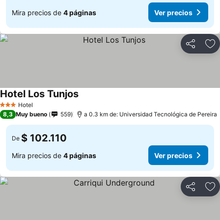
Mira precios de
4 páginas
Ver precios
Compartir
Ag
Hotel Los Tunjos
Hotel
3 Estrellas
8,3
Muy bueno
559
a 0.3 km de: Universidad Tecnológica de Pereira
$ 102.110
De
Mira precios de
4 páginas
Ver precios
Compartir
Ag