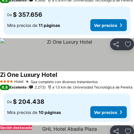
9,2
Excelente
8.569
a 0.8 km de: Universidad Tecnológica de Pereira
$ 357.656
De
Mira precios de
11 páginas
Ver precios
Compartir
Ag
Zi One Luxury Hotel
Hotel
Spa completo con diversos tratamientos
4 Estrellas
8,8
Excelente
2.273
a 1.0 km de: Universidad Tecnológica de Pereira
$ 204.438
De
Mira precios de
10 páginas
Ver precios
Opción destacada