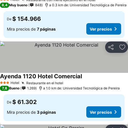
3 Estrellas
8,4
Muy bueno
848
a 0.3 km de: Universidad Tecnológica de Pereira
$ 154.966
De
Mira precios de
7 páginas
Ver precios
Compartir
Ag
Ayenda 1120 Hotel Comercial
Hotel
Restaurante en el hotel
3 Estrellas
7,8
Bueno
1.269
a 1.0 km de: Universidad Tecnológica de Pereira
$ 61.302
De
Mira precios de
3 páginas
Ver precios