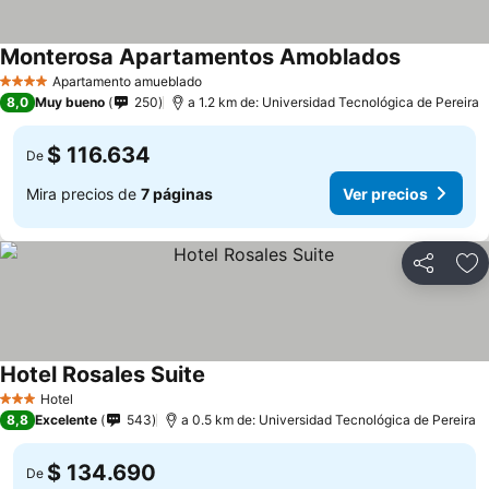
Monterosa Apartamentos Amoblados
Apartamento amueblado
4 Estrellas
8,0
Muy bueno
250
a 1.2 km de: Universidad Tecnológica de Pereira
$ 116.634
De
Mira precios de
7 páginas
Ver precios
Compartir
Ag
Hotel Rosales Suite
Hotel
3 Estrellas
8,8
Excelente
543
a 0.5 km de: Universidad Tecnológica de Pereira
$ 134.690
De