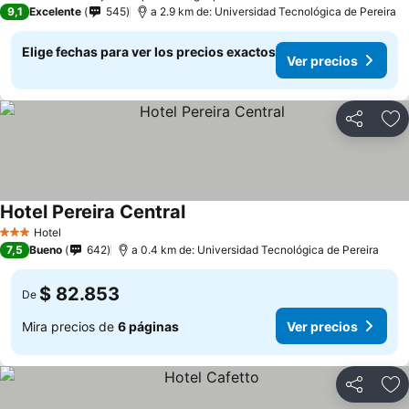
3 Estrellas
9,1
Excelente
545
a 2.9 km de: Universidad Tecnológica de Pereira
Elige fechas para ver los precios exactos
Ver precios
Compartir
Ag
Hotel Pereira Central
Hotel
3 Estrellas
7,5
Bueno
642
a 0.4 km de: Universidad Tecnológica de Pereira
$ 82.853
De
Mira precios de
6 páginas
Ver precios
Compartir
Ag