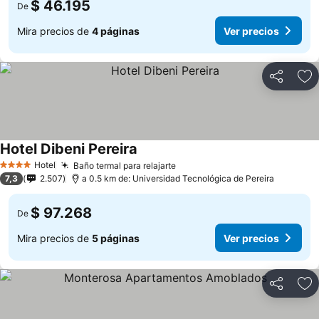
$ 46.195
De
Mira precios de
4 páginas
Ver precios
Compartir
Ag
Hotel Dibeni Pereira
Hotel
Baño termal para relajarte
4 Estrellas
7,3
2.507
a 0.5 km de: Universidad Tecnológica de Pereira
$ 97.268
De
Mira precios de
5 páginas
Ver precios
Compartir
Ag