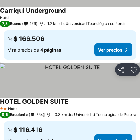
Carriqui Underground
Hotel
7,8
Bueno
179
a 1.2 km de: Universidad Tecnológica de Pereira
$ 166.506
De
Mira precios de
4 páginas
Ver precios
Compartir
Ag
HOTEL GOLDEN SUITE
Hotel
2 Estrellas
8,5
Excelente
254
a 0.3 km de: Universidad Tecnológica de Pereira
$ 116.416
De