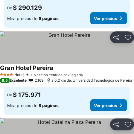
$ 290.129
De
Mira precios de
6 páginas
Ver precios
Compartir
Ag
Gran Hotel Pereira
Hotel
Ubicación céntrica privilegiada
4 Estrellas
8,5
Excelente
2.169
a 0.2 km de: Universidad Tecnológica de Pereira
$ 175.971
De
Mira precios de
8 páginas
Ver precios
Compartir
Ag