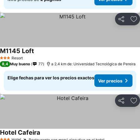
Compartir
Ag
M1145 Loft
Resort
3 Estrellas
8,4
Muy bueno
77
a 2.4 km de: Universidad Tecnológica de Pereira
Elige fechas para ver los precios exactos
Ver precios
Compartir
Ag
Hotel Cafeira
Hotel
Restaurante con menú ejecutivo en el hotel