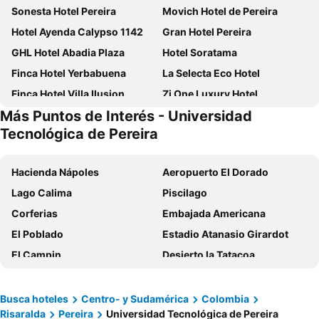
Sonesta Hotel Pereira
Movich Hotel de Pereira
Hotel Ayenda Calypso 1142
Gran Hotel Pereira
GHL Hotel Abadia Plaza
Hotel Soratama
Finca Hotel Yerbabuena
La Selecta Eco Hotel
Finca Hotel Villa Ilusion
Zi One Luxury Hotel
Más Puntos de Interés - Universidad
MuchoSur Filandia
Hotel Condina
Tecnológica de Pereira
Ecohotel La Casona
Hotel Z3
Habitat Suites Hotel
Hotel Go Pereira
Hacienda Nápoles
Aeropuerto El Dorado
Posada Don Simon
Hotel Pereira 421
Lago Calima
Piscilago
Hotel Catalina Plaza Pereira
Ayenda 1122 Victoria
Corferias
Embajada Americana
Balmoral Plaza Hotel
Hotel Suite Center Pereira
El Poblado
Estadio Atanasio Girardot
Hotel Ayenda Olimpa 1144
Hotel Zandu
El Campin
Desierto la Tatacoa
Hotel San Antonio del Cerro
Hotel Tangara Pereira
Chapinero
Panaca
Ayenda 1122 Victoria
Villa Juana Hotel
Jaime Duque
Estadio Pascual Guerrero
Busca hoteles
Centro- y Sudamérica
Colombia
Hotel Pereira Central
San Simon Hotel Pereira By Soratama
Risaralda
Pereira
Universidad Tecnológica de Pereira
Aeropuerto Internacional El Dorado
La Candelaria