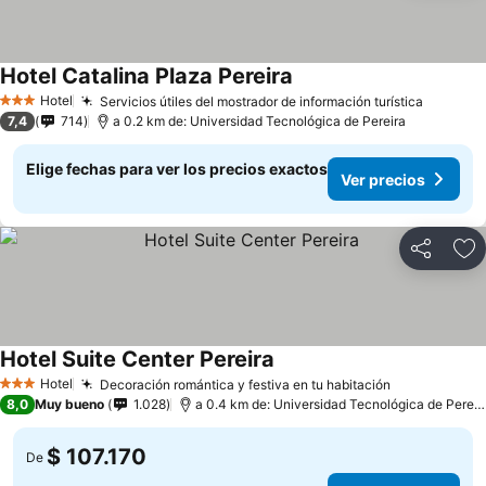
Hotel Catalina Plaza Pereira
Hotel
Servicios útiles del mostrador de información turística
3 Estrellas
7,4
714
a 0.2 km de: Universidad Tecnológica de Pereira
Elige fechas para ver los precios exactos
Ver precios
Compartir
Ag
Hotel Suite Center Pereira
Hotel
Decoración romántica y festiva en tu habitación
3 Estrellas
8,0
Muy bueno
1.028
a 0.4 km de: Universidad Tecnológica de Pereira
$ 107.170
De