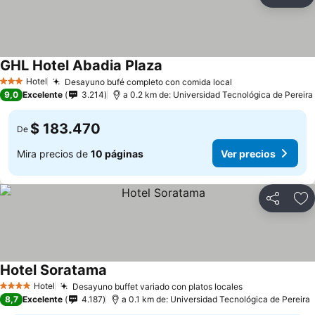
Compartir
Ag
GHL Hotel Abadia Plaza
Hotel
Desayuno bufé completo con comida local
3 Estrellas
9,0
Excelente
3.214
a 0.2 km de: Universidad Tecnológica de Pereira
$ 183.470
De
Mira precios de
10 páginas
Ver precios
Compartir
Ag
Hotel Soratama
Hotel
Desayuno buffet variado con platos locales
4 Estrellas
8,7
Excelente
4.187
a 0.1 km de: Universidad Tecnológica de Pereira