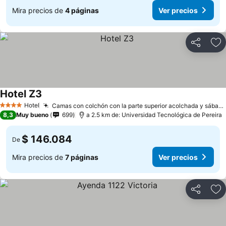
Mira precios de
4 páginas
Ver precios
Compartir
Ag
Hotel Z3
Hotel
Camas con colchón con la parte superior acolchada y sábanas de algodón egipcio
4 Estrellas
8,3
Muy bueno
699
a 2.5 km de: Universidad Tecnológica de Pereira
$ 146.084
De
Mira precios de
7 páginas
Ver precios
Compartir
Ag