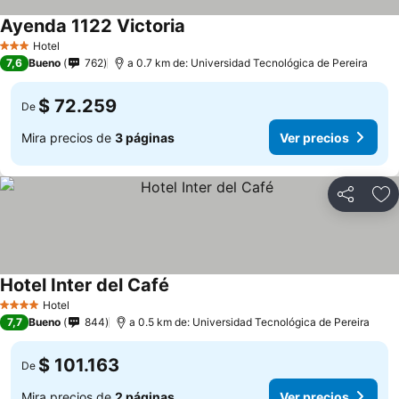
Ayenda 1122 Victoria
Hotel
3 Estrellas
7,6
Bueno
762
a 0.7 km de: Universidad Tecnológica de Pereira
$ 72.259
De
Mira precios de
3 páginas
Ver precios
Compartir
Ag
Hotel Inter del Café
Hotel
4 Estrellas
7,7
Bueno
844
a 0.5 km de: Universidad Tecnológica de Pereira
$ 101.163
De
Mira precios de
2 páginas
Ver precios