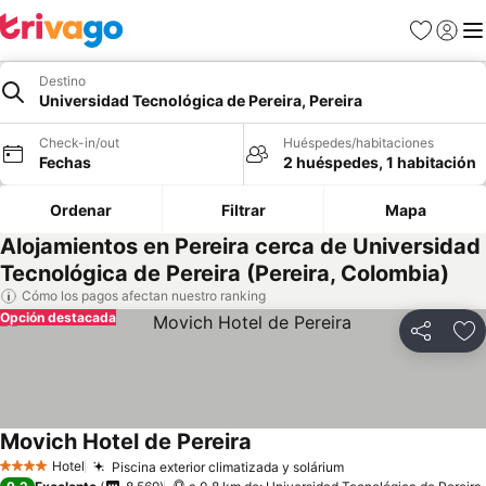
Favoritos
Iniciar 
Me
Destino
Universidad Tecnológica de Pereira, Pereira
Check-in/out
Huéspedes/habitaciones
Fechas
2 huéspedes, 1 habitación
Ordenar
Filtrar
Mapa
Alojamientos en Pereira cerca de Universidad
Tecnológica de Pereira (Pereira, Colombia)
Cómo los pagos afectan nuestro ranking
Opción destacada
Compartir
Ag
Movich Hotel de Pereira
Hotel
Piscina exterior climatizada y solárium
4 Estrellas