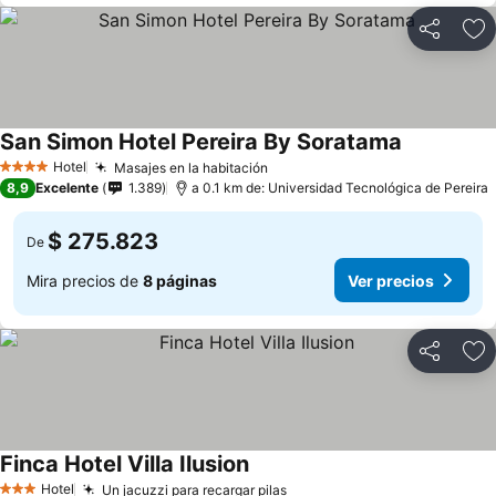
Compartir
Ag
San Simon Hotel Pereira By Soratama
Hotel
Masajes en la habitación
4 Estrellas
8,9
Excelente
1.389
a 0.1 km de: Universidad Tecnológica de Pereira
$ 275.823
De
Mira precios de
8 páginas
Ver precios
Compartir
Ag
Finca Hotel Villa Ilusion
Hotel
Un jacuzzi para recargar pilas