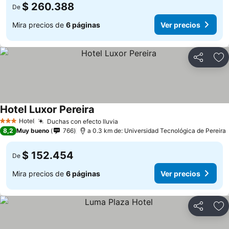
$ 260.388
De
Mira precios de
6 páginas
Ver precios
Compartir
Ag
Hotel Luxor Pereira
Hotel
Duchas con efecto lluvia
3 Estrellas
8,2
Muy bueno
766
a 0.3 km de: Universidad Tecnológica de Pereira
$ 152.454
De
Mira precios de
6 páginas
Ver precios
Compartir
Ag