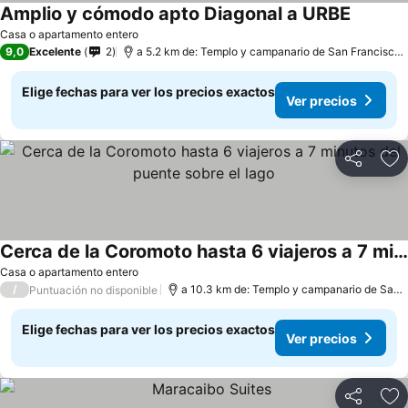
Amplio y cómodo apto Diagonal a URBE
Casa o apartamento entero
9,0
Excelente
2
a 5.2 km de: Templo y campanario de San Francisco de Asís
Elige fechas para ver los precios exactos
Ver precios
Compartir
Ag
Cerca de la Coromoto hasta 6 viajeros a 7 minutos del puente sobre el lago
Casa o apartamento entero
/
a 10.3 km de: Templo y campanario de San Francisco de Asís
Puntuación no disponible
Elige fechas para ver los precios exactos
Ver precios
Compartir
Ag