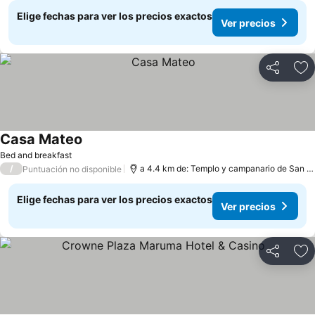
Elige fechas para ver los precios exactos
Ver precios
Compartir
Ag
Casa Mateo
Bed and breakfast
/
a 4.4 km de: Templo y campanario de San Francisco de Asís
Puntuación no disponible
Elige fechas para ver los precios exactos
Ver precios
Compartir
Ag