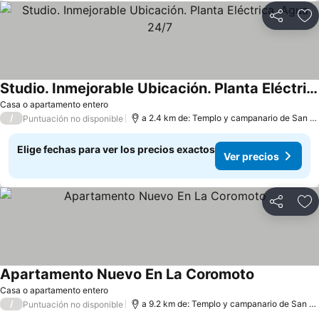
Compartir
Ag
Studio. Inmejorable Ubicación. Planta Eléctrica. Agua 24/7
Casa o apartamento entero
/
a 2.4 km de: Templo y campanario de San Francisco de Asís
Puntuación no disponible
Elige fechas para ver los precios exactos
Ver precios
Compartir
Ag
Apartamento Nuevo En La Coromoto
Casa o apartamento entero
/
a 9.2 km de: Templo y campanario de San Francisco de Asís
Puntuación no disponible