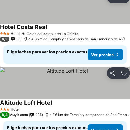
Compartir
Ag
Hotel Costa Real
Hotel
Cerca del aeropuerto La Chinita
3 Estrellas
6,2
50
a 4.8 km de: Templo y campanario de San Francisco de Asís
Elige fechas para ver los precios exactos
Ver precios
Compartir
Ag
Altitude Loft Hotel
Hotel
3 Estrellas
8,4
Muy bueno
135
a 7.6 km de: Templo y campanario de San Francisco de Asís
Elige fechas para ver los precios exactos