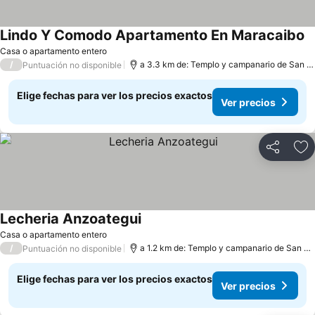
Lindo Y Comodo Apartamento En Maracaibo
Casa o apartamento entero
/
a 3.3 km de: Templo y campanario de San Francisco de Asís
Puntuación no disponible
Elige fechas para ver los precios exactos
Ver precios
Compartir
Ag
Lecheria Anzoategui
Casa o apartamento entero
/
a 1.2 km de: Templo y campanario de San Francisco de Asís
Puntuación no disponible
Elige fechas para ver los precios exactos
Ver precios