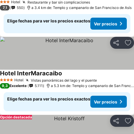
Hotel
Restaurante y bar sin complicaciones
3 Estrellas
7,1
550
a 3.4 km de: Templo y campanario de San Francisco de Asís
Elige fechas para ver los precios exactos
Ver precios
Compartir
Ag
Hotel InterMaracaibo
Hotel
Vistas panorámicas del lago y el puente
4 Estrellas
9,3
Excelente
5.111
a 5.3 km de: Templo y campanario de San Francisco de Asís
Elige fechas para ver los precios exactos
Ver precios
Opción destacada
Compartir
Ag