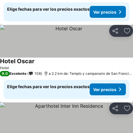
Elige fechas para ver los precios exactos
Ver precios
Compartir
Ag
Hotel Oscar
Hotel
9,0
Excelente
108
a 2.2 km de: Templo y campanario de San Francisco de Asís
Elige fechas para ver los precios exactos
Ver precios
Compartir
Ag