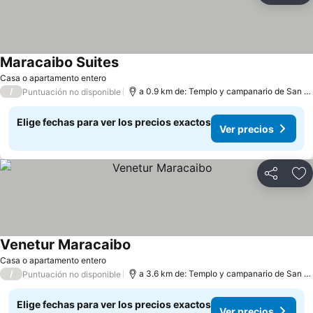
Maracaibo Suites
Casa o apartamento entero
/
a 0.9 km de: Templo y campanario de San Francisco de Asís
Puntuación no disponible
Elige fechas para ver los precios exactos
Ver precios
Compartir
Ag
Venetur Maracaibo
Casa o apartamento entero
/
a 3.6 km de: Templo y campanario de San Francisco de Asís
Puntuación no disponible
Elige fechas para ver los precios exactos
Ver precios