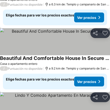
/
a 6.3 km de: Templo y campanario de San Francisco de Asís
Puntuación no disponible
Elige fechas para ver los precios exactos
Ver precios
Compartir
Ag
Beautiful And Comfortable House In Secure Villa
Casa o apartamento entero
/
a 9.2 km de: Templo y campanario de San Francisco de Asís
Puntuación no disponible
Elige fechas para ver los precios exactos
Ver precios
Compartir
Ag