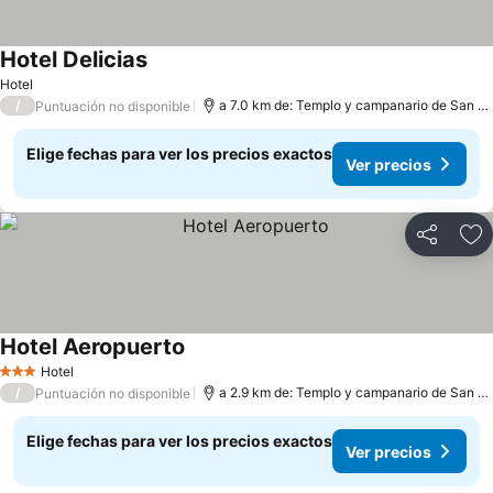
Hotel Delicias
Hotel
/
a 7.0 km de: Templo y campanario de San Francisco de Asís
Puntuación no disponible
Elige fechas para ver los precios exactos
Ver precios
Compartir
Ag
Hotel Aeropuerto
Hotel
3 Estrellas
/
a 2.9 km de: Templo y campanario de San Francisco de Asís
Puntuación no disponible
Elige fechas para ver los precios exactos
Ver precios