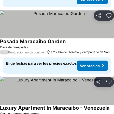
Compartir
Ag
Posada Maracaibo Garden
Casa de huéspedes
/
a 2.7 km de: Templo y campanario de San Francisco de Asís
Puntuación no disponible
Elige fechas para ver los precios exactos
Ver precios
Compartir
Ag
Luxury Apartment In Maracaibo - Venezuela
Casa o apartamento entero