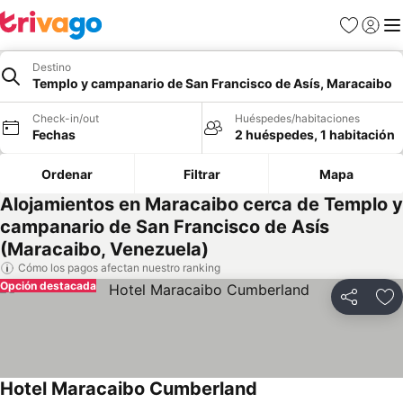
Favoritos
Iniciar 
Me
Destino
Templo y campanario de San Francisco de Asís, Maracaibo
Check-in/out
Huéspedes/habitaciones
Fechas
2 huéspedes, 1 habitación
Ordenar
Filtrar
Mapa
Alojamientos en Maracaibo cerca de Templo y
campanario de San Francisco de Asís
(Maracaibo, Venezuela)
Cómo los pagos afectan nuestro ranking
Opción destacada
Compartir
Ag
Hotel Maracaibo Cumberland