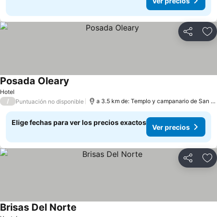
Ver precios
Compartir
Ag
Posada Oleary
Hotel
/
a 3.5 km de: Templo y campanario de San Francisco de Asís
Puntuación no disponible
Elige fechas para ver los precios exactos
Ver precios
Compartir
Ag
Brisas Del Norte