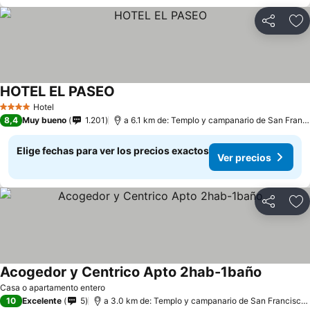
Compartir
Ag
HOTEL EL PASEO
Hotel
4 Estrellas
8,4
Muy bueno
1.201
a 6.1 km de: Templo y campanario de San Francisco de Asís
Elige fechas para ver los precios exactos
Ver precios
Compartir
Ag
Acogedor y Centrico Apto 2hab-1baño
Casa o apartamento entero
10
Excelente
5
a 3.0 km de: Templo y campanario de San Francisco de Asís