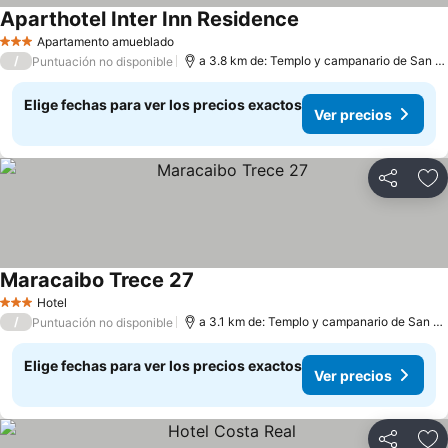
Aparthotel Inter Inn Residence
Apartamento amueblado
3 Estrellas
/
a 3.8 km de: Templo y campanario de San Francisco de Asís
Puntuación no disponible
Elige fechas para ver los precios exactos
Ver precios
Compartir
Ag
Maracaibo Trece 27
Hotel
3 Estrellas
/
a 3.1 km de: Templo y campanario de San Francisco de Asís
Puntuación no disponible
Elige fechas para ver los precios exactos
Ver precios