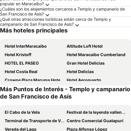
popular en Maracaibo?
¿Cuáles son los alojamientos cercanos a Templo y campanario de
San Francisco de Asís?
¿Qué otras atracciones turísticas están cerca de Templo y
campanario de San Francisco de Asís?
Más hoteles principales
Hotel InterMaracaibo
Altitude Loft Hotel
Hotel Kristoff
Hotel Maracaibo Cumberland
HOTEL EL PASEO
Gran Hotel Delicias
Hotel Costa Real
Hotel Delicias
Crowne Plaza Maruma Hotel & Casino
Hotel Aeropuerto
Más Puntos de Interés - Templo y campanario
Doral
Hotel Jolie Eventos
de San Francisco de Asís
El Cabo de la Vela
Festival de la leyenda vallenata
Terminal de Transporte de Valledupar
Centro Comercial Guatapurí
Vereda del Lago
Plaza Alfonso López