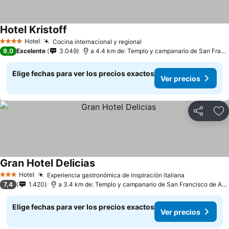
Hotel Kristoff
Hotel
Cocina internacional y regional
4 Estrellas
9,0
Excelente
3.049
a 4.4 km de: Templo y campanario de San Francisco de Asís
Elige fechas para ver los precios exactos
Ver precios
Compartir
Ag
Gran Hotel Delicias
Hotel
Experiencia gastronómica de inspiración italiana
3 Estrellas
7,4
1.420
a 3.4 km de: Templo y campanario de San Francisco de Asís
Elige fechas para ver los precios exactos
Ver precios