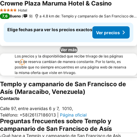
Crowne Plaza Maruma Hotel & Casino
Hotel
5 Estrellas
7,6
Bueno
9
a 4.8 km de: Templo y campanario de San Francisco de Asís
Elige fechas para ver los precios exactos
Ver precios
Ver más
Los precios y la disponibilidad que recibe trivago de las páginas
web de reserva cambian de manera constante. Por lo tanto, es
posible que no siempre encuentres en una página web de reserva
la misma oferta que viste en trivago.
Templo y campanario de San Francisco de
Asís (Maracaibo, Venezuela)
Contacto
Calle 97, entre avenidas 6 y 7
,
1010
,
Teléfono
:
+58(261)7186013
|
Página oficial
Preguntas frecuentes sobre Templo y
campanario de San Francisco de Asís
¿Qué hace a Templo y campanario de San Francisco de Asís