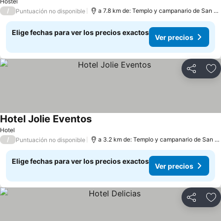
Hostel
/
a 7.8 km de: Templo y campanario de San Francisco de Asís
Puntuación no disponible
Elige fechas para ver los precios exactos
Ver precios
Compartir
Ag
Hotel Jolie Eventos
Hotel
/
a 3.2 km de: Templo y campanario de San Francisco de Asís
Puntuación no disponible
Elige fechas para ver los precios exactos
Ver precios
Compartir
Ag