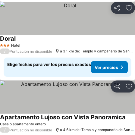
Compartir
Ag
Doral
Hotel
3 Estrellas
/
a 3.1 km de: Templo y campanario de San Francisco de Asís
Puntuación no disponible
Elige fechas para ver los precios exactos
Ver precios
Compartir
Ag
Apartamento Lujoso con Vista Panoramica
Casa o apartamento entero
/
a 4.6 km de: Templo y campanario de San Francisco de Asís
Puntuación no disponible