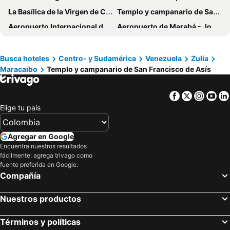
La Basílica de la Virgen de Chiquinquirá
Templo y campanario de San Francisco de Asís
Aeropuerto Internacional de La Chinita
Aeropuerto de Marabá - João Correa da Rocha
Coliseo Valledupar
Estadio Municipal Chemesquemera
Plaza de Toros Monumental de Maracaibo
Aeropuerto Alfonso López Pumarejo
Busca hoteles
Centro- y Sudamérica
Venezuela
Zulia
Maracaibo
Templo y campanario de San Francisco de Asís
Calle Carabobo
Casa de la Cultura de Valledupar
Virgen de la Paz
Estación Central del Tranvía de Maracaibo
Facebook
Twitter
Insta
Yo
Parque Primero de Mayo
Santa Lucia
Elige tu país
Santuario de Flora y Fauna los Flamencos
Iglesia Santa Barbara
Balneario La Mina
Ranchería Etno Turística Wayuú Iwouyaa
Agregar en Google
Cinex Doral Plaza
Santa Rosa de Agua
Encuentra nuestros resultados
fácilmente: agrega trivago como
Puente General Rafael Urdaneta
Casa Museo Gabriel Bracho
fuente preferida en Google.
Compañía
Lago de Maracaibo
Nuestros productos
Términos y políticas