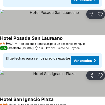
Compartir
Ag
Hotel Posada San Laureano
Hotel
Habitaciones tranquilas para un descanso tranquilo
2 Estrellas
8,5
Excelente
397
a 3.0 km de: Puente de Boyacá
Elige fechas para ver los precios exactos
Ver precios
Compartir
Ag
Hotel San Ignacio Plaza
Hotel
Servicios de organización de tours