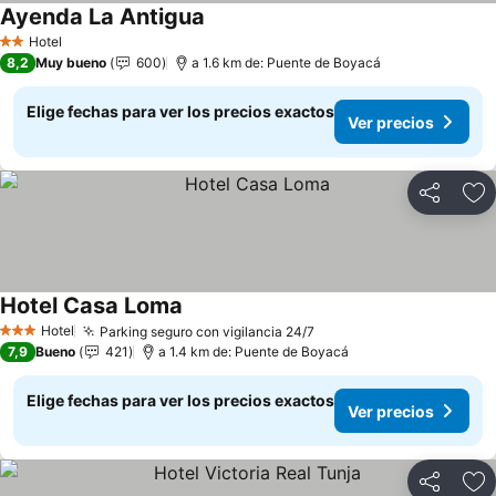
Ayenda La Antigua
Hotel
2 Estrellas
8,2
Muy bueno
600
a 1.6 km de: Puente de Boyacá
Elige fechas para ver los precios exactos
Ver precios
Compartir
Ag
Hotel Casa Loma
Hotel
Parking seguro con vigilancia 24/7
3 Estrellas
7,9
Bueno
421
a 1.4 km de: Puente de Boyacá
Elige fechas para ver los precios exactos
Ver precios
Compartir
Ag