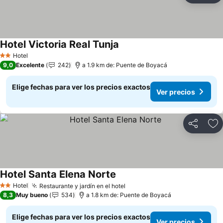
Hotel Victoria Real Tunja
Hotel
2 Estrellas
9,0
Excelente
242
a 1.9 km de: Puente de Boyacá
Elige fechas para ver los precios exactos
Ver precios
Compartir
Ag
Hotel Santa Elena Norte
Hotel
Restaurante y jardín en el hotel
2 Estrellas
8,3
Muy bueno
534
a 1.8 km de: Puente de Boyacá
Elige fechas para ver los precios exactos
Ver precios