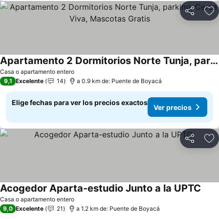
Compartir
Ag
Apartamento 2 Dormitorios Norte Tunja, parking, Cerca Viva, Mascotas Gratis
Casa o apartamento entero
9,1
Excelente
14
a 0.9 km de: Puente de Boyacá
Elige fechas para ver los precios exactos
Ver precios
Compartir
Ag
Acogedor Aparta-estudio Junto a la UPTC
Casa o apartamento entero
9,0
Excelente
21
a 1.2 km de: Puente de Boyacá