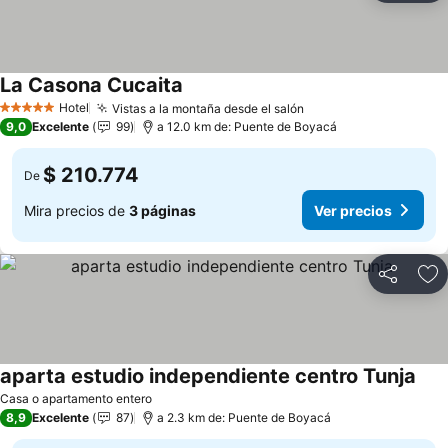
La Casona Cucaita
Hotel
Vistas a la montaña desde el salón
5 Estrellas
9,0
Excelente
99
a 12.0 km de: Puente de Boyacá
$ 210.774
De
Mira precios de
3 páginas
Ver precios
Compartir
Ag
aparta estudio independiente centro Tunja
Casa o apartamento entero
8,9
Excelente
87
a 2.3 km de: Puente de Boyacá