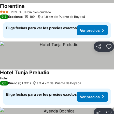
Florentina
Hotel
Jardín bien cuidado
3 Estrellas
9,3
Excelente
199
a 1.9 km de: Puente de Boyacá
Elige fechas para ver los precios exactos
Ver precios
Compartir
Ag
Hotel Tunja Preludio
Hotel
7,5
Bueno
331
a 3.4 km de: Puente de Boyacá
Elige fechas para ver los precios exactos
Ver precios