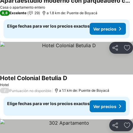
Apartaestudio moderno con parqueadero cerca UPTC y Clínica Los Andes
Casa o apartamento entero
8,8
Excelente
29
a 1.8 km de: Puente de Boyacá
Elige fechas para ver los precios exactos
Ver precios
Compartir
Ag
Hotel Colonial Betulia D
Hotel
/
a 1.1 km de: Puente de Boyacá
Puntuación no disponible
Elige fechas para ver los precios exactos
Ver precios
Compartir
Ag