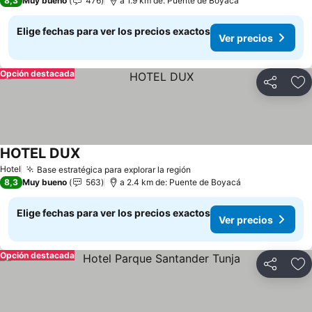
8,3
Muy bueno
476
a 1.9 km de: Puente de Boyacá
Elige fechas para ver los precios exactos
Ver precios
Opción destacada
Compartir
Ag
HOTEL DUX
Hotel
Base estratégica para explorar la región
8,3
Muy bueno
563
a 2.4 km de: Puente de Boyacá
Elige fechas para ver los precios exactos
Ver precios
Opción destacada
Compartir
Ag