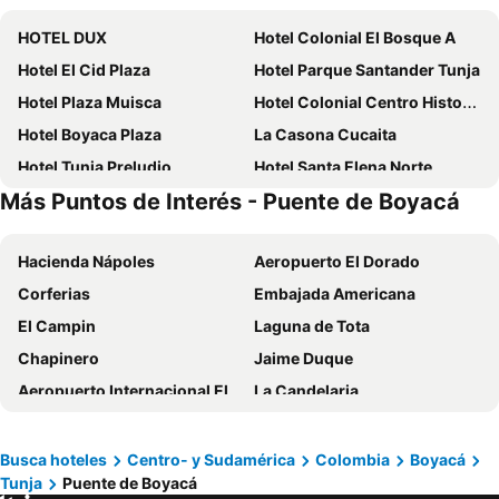
HOTEL DUX
Hotel Colonial El Bosque A
Hotel El Cid Plaza
Hotel Parque Santander Tunja
Hotel Plaza Muisca
Hotel Colonial Centro Historico
Hotel Boyaca Plaza
La Casona Cucaita
Hotel Tunja Preludio
Hotel Santa Elena Norte
Más Puntos de Interés - Puente de Boyacá
Hotel Diamond Luxury Tunja
Ayenda Bochica
Ayenda Balcon Real
Florentina
Hacienda Nápoles
Aeropuerto El Dorado
Ayenda La Antigua
Hotel Castillo Real
Corferias
Embajada Americana
Hotel Victoria Real Tunja
Hotel Posada San Laureano
El Campin
Laguna de Tota
Hotel Casa Loma
Hotel Zafiro Express
Chapinero
Jaime Duque
Hotel San Ignacio Plaza
Hotel Salamandra Tunja
Aeropuerto Internacional El Dorado
La Candelaria
Hotel GHR INTERNACIONAL
Hotel Colonial El Gran Fenix
Unicentro
Chinauta
Hotel Colonial Betulia D
Hotel Club El Llano
Laguna de Guatavita
Teusaquillo
Aristo
Bohemia Hotel
Busca hoteles
Centro- y Sudamérica
Colombia
Boyacá
Tunja
Puente de Boyacá
Usaquén
Parque de la 93
Hotel Pinzon Plaza
Hotel Santino