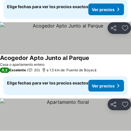
Elige fechas para ver los precios exactos
Ver precios
Compartir
Ag
Acogedor Apto Junto al Parque
Casa o apartamento entero
9,2
Excelente
30
a 1.5 km de: Puente de Boyacá
Elige fechas para ver los precios exactos
Ver precios
Compartir
Ag