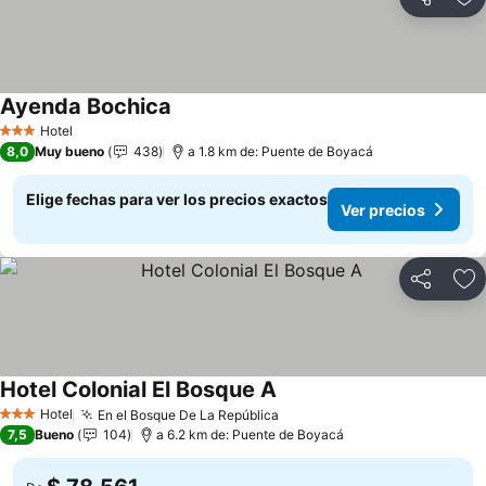
Compartir
Ag
Ayenda Bochica
Hotel
3 Estrellas
8,0
Muy bueno
438
a 1.8 km de: Puente de Boyacá
Elige fechas para ver los precios exactos
Ver precios
Compartir
Ag
Hotel Colonial El Bosque A
Hotel
En el Bosque De La República
3 Estrellas
7,5
Bueno
104
a 6.2 km de: Puente de Boyacá