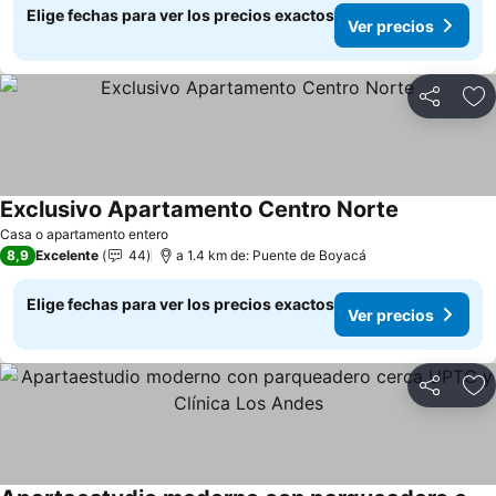
Elige fechas para ver los precios exactos
Ver precios
Compartir
Ag
Exclusivo Apartamento Centro Norte
Casa o apartamento entero
8,9
Excelente
44
a 1.4 km de: Puente de Boyacá
Elige fechas para ver los precios exactos
Ver precios
Compartir
Ag