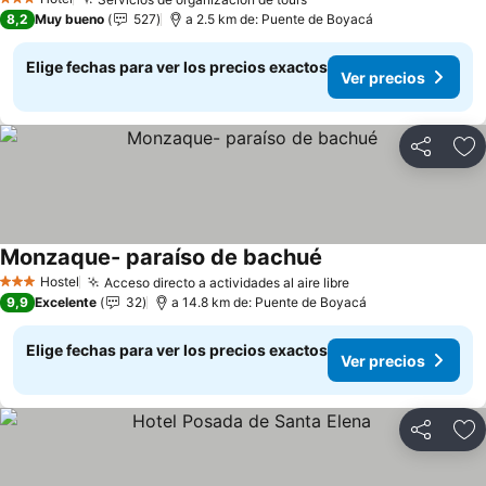
3 Estrellas
8,2
Muy bueno
527
a 2.5 km de: Puente de Boyacá
Elige fechas para ver los precios exactos
Ver precios
Compartir
Ag
Monzaque- paraíso de bachué
Hostel
Acceso directo a actividades al aire libre
3 Estrellas
9,9
Excelente
32
a 14.8 km de: Puente de Boyacá
Elige fechas para ver los precios exactos
Ver precios
Compartir
Ag