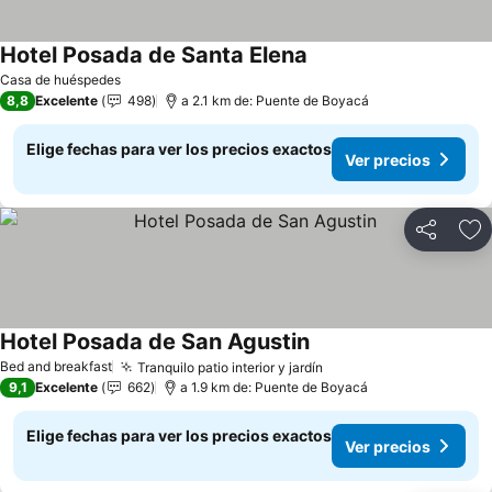
Hotel Posada de Santa Elena
Casa de huéspedes
8,8
Excelente
498
a 2.1 km de: Puente de Boyacá
Elige fechas para ver los precios exactos
Ver precios
Compartir
Ag
Hotel Posada de San Agustin
Bed and breakfast
Tranquilo patio interior y jardín
9,1
Excelente
662
a 1.9 km de: Puente de Boyacá
Elige fechas para ver los precios exactos
Ver precios