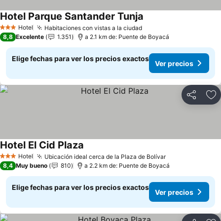
Hotel Parque Santander Tunja
Hotel
Habitaciones con vistas a la ciudad
3 Estrellas
8,8
Excelente
1.351
a 2.1 km de: Puente de Boyacá
Elige fechas para ver los precios exactos
Ver precios
Compartir
Ag
Hotel El Cid Plaza
Hotel
Ubicación ideal cerca de la Plaza de Bolívar
3 Estrellas
8,4
Muy bueno
810
a 2.2 km de: Puente de Boyacá
Elige fechas para ver los precios exactos
Ver precios