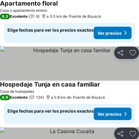
Apartamento floral
Casa o apartamento entero
9,3
Excelente
6
a 3.0 km de: Puente de Boyacá
Elige fechas para ver los precios exactos
Ver precios
Compartir
Ag
Hospedaje Tunja en casa familiar
Casa de huéspedes
8,9
Excelente
124
a 0.8 km de: Puente de Boyacá
Elige fechas para ver los precios exactos
Ver precios
Compartir
Ag