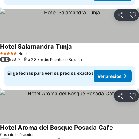
Compartir
Ag
Hotel Salamandra Tunja
Hotel
5 Estrellas
5,8
9
a 2.3 km de: Puente de Boyacá
Elige fechas para ver los precios exactos
Ver precios
Compartir
Ag
Hotel Aroma del Bosque Posada Cafe
Casa de huéspedes