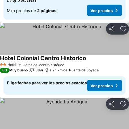
$ 78.561
De
Mira precios de
2 páginas
Ver precios
Compartir
Ag
Hotel Colonial Centro Historico
Hotel
Cerca del centro histórico
2 Estrellas
8,1
Muy bueno
389
a 2.1 km de: Puente de Boyacá
Elige fechas para ver los precios exactos
Ver precios
Compartir
Ag