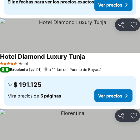
Elige fechas para ver los precios exactos
Ver precios
Compartir
Ag
Hotel Diamond Luxury Tunja
Hotel
5 Estrellas
8,5
Excelente
91
a 1.1 km de: Puente de Boyacá
$ 191.125
De
Mira precios de
5 páginas
Ver precios
Compartir
Ag