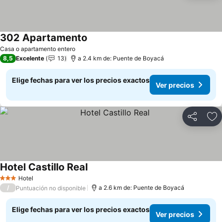
302 Apartamento
Casa o apartamento entero
8,5
Excelente
13
a 2.4 km de: Puente de Boyacá
Elige fechas para ver los precios exactos
Ver precios
Compartir
Ag
Hotel Castillo Real
Hotel
3 Estrellas
/
a 2.6 km de: Puente de Boyacá
Puntuación no disponible
Elige fechas para ver los precios exactos
Ver precios