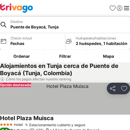
Favoritos
Iniciar 
Me
Destino
Puente de Boyacá, Tunja
Check-in/out
Huéspedes/habitaciones
Fechas
2 huéspedes, 1 habitación
Ordenar
Filtrar
Mapa
Alojamientos en Tunja cerca de Puente de
Boyacá (Tunja, Colombia)
Cómo los pagos afectan nuestro ranking
Opción destacada
Compartir
Ag
Hotel Plaza Muisca
Hotel
Estacionamiento cubierto y seguro
4 Estrellas