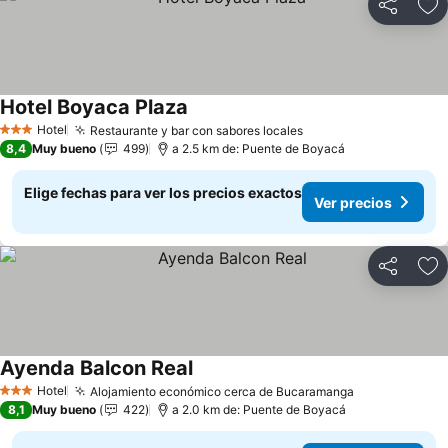
Compartir
Ag
Hotel Boyaca Plaza
Hotel
Restaurante y bar con sabores locales
3 Estrellas
8,4
Muy bueno
499
a 2.5 km de: Puente de Boyacá
Elige fechas para ver los precios exactos
Ver precios
Compartir
Ag
Ayenda Balcon Real
Hotel
Alojamiento económico cerca de Bucaramanga
3 Estrellas
8,1
Muy bueno
422
a 2.0 km de: Puente de Boyacá