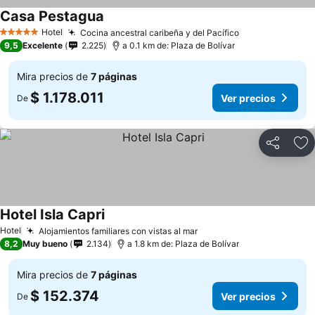
Casa Pestagua
Hotel
Cocina ancestral caribeña y del Pacífico
5 Estrellas
9,5
Excelente
2.225
a 0.1 km de: Plaza de Bolívar
Mira precios de
7 páginas
$ 1.178.011
Ver precios
De
Compartir
Ag
Hotel Isla Capri
Hotel
Alojamientos familiares con vistas al mar
8,2
Muy bueno
2.134
a 1.8 km de: Plaza de Bolívar
Mira precios de
7 páginas
$ 152.374
Ver precios
De