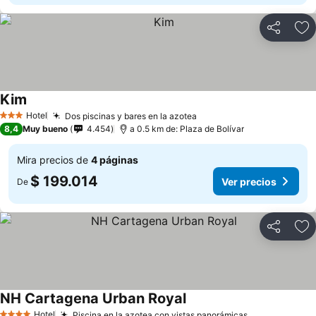
Compartir
Ag
Kim
Hotel
Dos piscinas y bares en la azotea
3 Estrellas
8,4
Muy bueno
4.454
a 0.5 km de: Plaza de Bolívar
Mira precios de
4 páginas
$ 199.014
Ver precios
De
Compartir
Ag
NH Cartagena Urban Royal
Hotel
Piscina en la azotea con vistas panorámicas