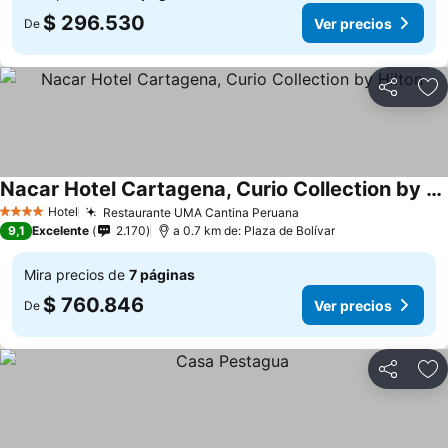
$ 296.530
Ver precios
De
Compartir
Ag
Nacar Hotel Cartagena, Curio Collection by Hilton
Hotel
Restaurante UMA Cantina Peruana
4 Estrellas
9,1
Excelente
2.170
a 0.7 km de: Plaza de Bolívar
Mira precios de
7 páginas
$ 760.846
Ver precios
De
Compartir
Ag