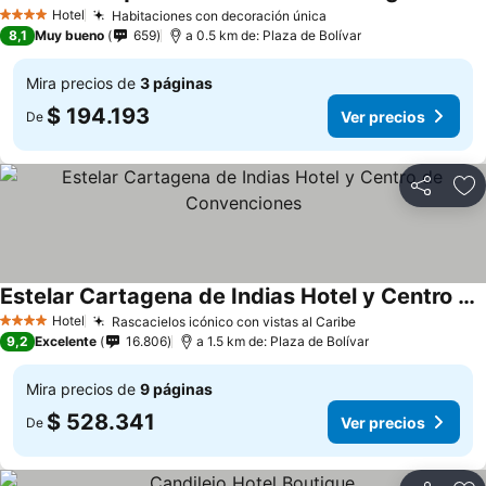
Hotel
Habitaciones con decoración única
4 Estrellas
8,1
Muy bueno
659
a 0.5 km de: Plaza de Bolívar
Mira precios de
3 páginas
$ 194.193
Ver precios
De
Compartir
Ag
Estelar Cartagena de Indias Hotel y Centro de Convenciones
Hotel
Rascacielos icónico con vistas al Caribe
4 Estrellas
9,2
Excelente
16.806
a 1.5 km de: Plaza de Bolívar
Mira precios de
9 páginas
$ 528.341
Ver precios
De