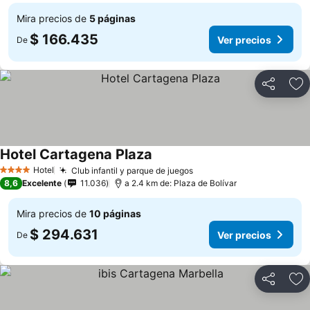
Mira precios de
5 páginas
$ 166.435
Ver precios
De
Compartir
Ag
Hotel Cartagena Plaza
Hotel
Club infantil y parque de juegos
4 Estrellas
8,6
Excelente
11.036
a 2.4 km de: Plaza de Bolívar
Mira precios de
10 páginas
$ 294.631
Ver precios
De
Compartir
Ag