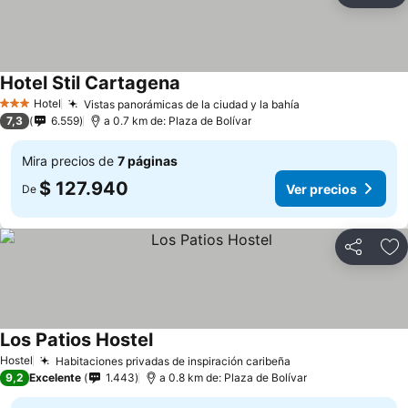
Hotel Stil Cartagena
Hotel
Vistas panorámicas de la ciudad y la bahía
3 Estrellas
7,3
6.559
a 0.7 km de: Plaza de Bolívar
Mira precios de
7 páginas
$ 127.940
Ver precios
De
Compartir
Ag
Los Patios Hostel
Hostel
Habitaciones privadas de inspiración caribeña
9,2
Excelente
1.443
a 0.8 km de: Plaza de Bolívar