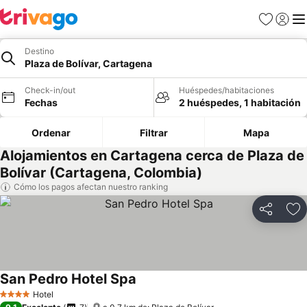
Favoritos
Iniciar 
Me
Destino
Plaza de Bolívar, Cartagena
Check-in/out
Huéspedes/habitaciones
Fechas
2 huéspedes, 1 habitación
Ordenar
Filtrar
Mapa
Alojamientos en Cartagena cerca de Plaza de
Bolívar (Cartagena, Colombia)
Cómo los pagos afectan nuestro ranking
Compartir
Ag
San Pedro Hotel Spa
Hotel
4 Estrellas