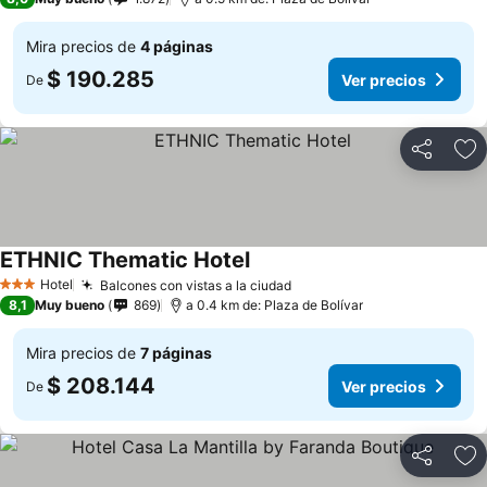
Mira precios de
4 páginas
$ 190.285
Ver precios
De
Compartir
Ag
ETHNIC Thematic Hotel
Hotel
Balcones con vistas a la ciudad
3 Estrellas
8,1
Muy bueno
869
a 0.4 km de: Plaza de Bolívar
Mira precios de
7 páginas
$ 208.144
Ver precios
De
Compartir
Ag