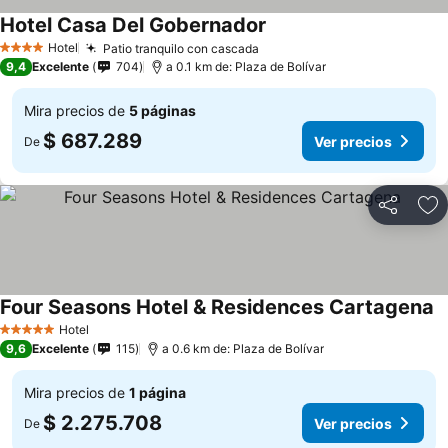
Hotel Casa Del Gobernador
Hotel
Patio tranquilo con cascada
4 Estrellas
9,4
Excelente
704
a 0.1 km de: Plaza de Bolívar
Mira precios de
5 páginas
$ 687.289
Ver precios
De
Compartir
Ag
Four Seasons Hotel & Residences Cartagena
Hotel
5 Estrellas
9,6
Excelente
115
a 0.6 km de: Plaza de Bolívar
Mira precios de
1 página
$ 2.275.708
Ver precios
De