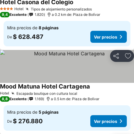
Hotel Casona del Colegio
Hotel
Tipos de alojamiento personalizados
4 Estrellas
9,4
Excelente
1.820
a 0.2 km de: Plaza de Bolívar
Mira precios de
8 páginas
$ 628.487
Ver precios
De
Compartir
Ag
Mood Matuna Hotel Cartagena
Hotel
Escapada boutique con cultura local
8,8
Excelente
1.169
a 0.5 km de: Plaza de Bolívar
Mira precios de
5 páginas
$ 276.880
Ver precios
De