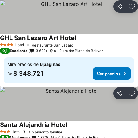
Compartir
Ag
GHL San Lazaro Art Hotel
Hotel
Restaurante San Lázaro
4 Estrellas
9,1
Excelente
3.622
a 1.2 km de: Plaza de Bolívar
Mira precios de
6 páginas
$ 348.721
Ver precios
De
Compartir
Ag
Santa Alejandría Hotel
Hotel
Alojamiento familiar
3 Estrellas
8,0
Muy bueno
1.872
a 0.5 km de: Plaza de Bolívar