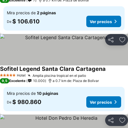
9,1
Excelente
7
a 0.7 km de: Plaza de Bolívar
Mira precios de
2 páginas
$ 106.610
Ver precios
De
Compartir
Ag
Sofitel Legend Santa Clara Cartagena
Hotel
Amplia piscina tropical en el patio
5 Estrellas
9,5
Excelente
10.000
a 0.7 km de: Plaza de Bolívar
Mira precios de
10 páginas
$ 980.860
Ver precios
De
Compartir
Ag