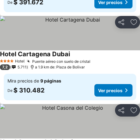
$ 391.672
Ver precios
De
Compartir
Ag
Hotel Cartagena Dubai
Hotel
Puente aéreo con suelo de cristal
4 Estrellas
7,2
5.711
a 1.9 km de: Plaza de Bolívar
Mira precios de
9 páginas
$ 310.482
Ver precios
De
Compartir
Ag