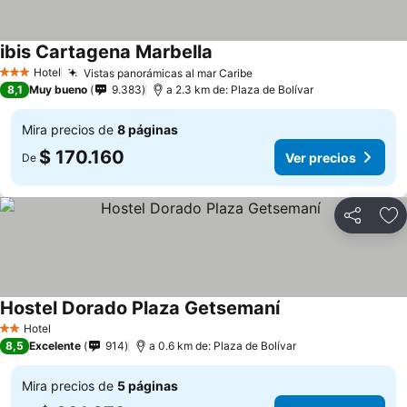
ibis Cartagena Marbella
Hotel
Vistas panorámicas al mar Caribe
3 Estrellas
8,1
Muy bueno
9.383
a 2.3 km de: Plaza de Bolívar
Mira precios de
8 páginas
$ 170.160
Ver precios
De
Compartir
Ag
Hostel Dorado Plaza Getsemaní
Hotel
2 Estrellas
8,5
Excelente
914
a 0.6 km de: Plaza de Bolívar
Mira precios de
5 páginas