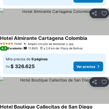
Compartir
Ag
Hotel Almirante Cartagena Colombia
Hotel
Amplio circuito de bienestar y spa
5 Estrellas
8,5
Excelente
11.893
a 2.6 km de: Plaza de Bolívar
Mira precios de
9 páginas
$ 326.625
Ver precios
De
Compartir
Ag
Hotel Boutique Callecitas de San Diego