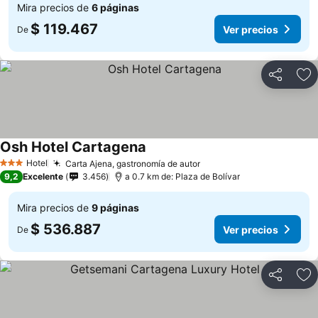
Mira precios de
6 páginas
$ 119.467
Ver precios
De
Compartir
Ag
Osh Hotel Cartagena
Hotel
Carta Ajena, gastronomía de autor
3 Estrellas
9,2
Excelente
3.456
a 0.7 km de: Plaza de Bolívar
Mira precios de
9 páginas
$ 536.887
Ver precios
De
Compartir
Ag