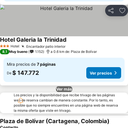
Compartir
Ag
Hotel Galeria la Trinidad
Hotel
Encantador patio interior
3 Estrellas
8,1
Muy bueno
1.152
a 0.6 km de: Plaza de Bolívar
Mira precios de
7 páginas
$ 147.772
Ver precios
De
Ver más
Los precios y la disponibilidad que recibe trivago de las páginas
web de reserva cambian de manera constante. Por lo tanto, es
posible que no siempre encuentres en una página web de reserva
la misma oferta que viste en trivago.
Plaza de Bolívar (Cartagena, Colombia)
Contacto