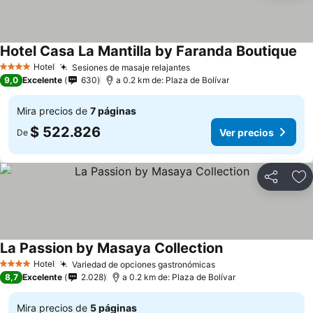
Hotel Casa La Mantilla by Faranda Boutique
Hotel
Sesiones de masaje relajantes
4 Estrellas
9,0
Excelente
630
a 0.2 km de: Plaza de Bolívar
Mira precios de
7 páginas
$ 522.826
Ver precios
De
Compartir
Ag
La Passion by Masaya Collection
Hotel
Variedad de opciones gastronómicas
4 Estrellas
8,7
Excelente
2.028
a 0.2 km de: Plaza de Bolívar
Mira precios de
5 páginas