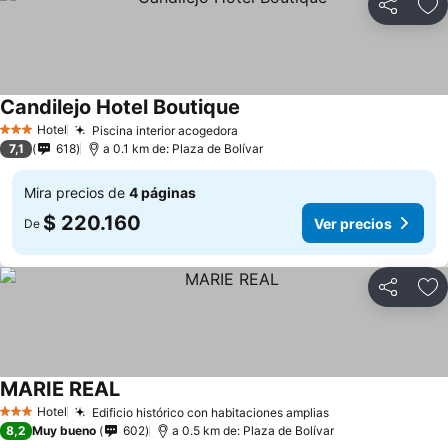
Compartir
Ag
Candilejo Hotel Boutique
Hotel
Piscina interior acogedora
3 Estrellas
7,1
618
a 0.1 km de: Plaza de Bolívar
Mira precios de
4 páginas
$ 220.160
Ver precios
De
Compartir
Ag
MARIE REAL
Hotel
Edificio histórico con habitaciones amplias
3 Estrellas
8,2
Muy bueno
602
a 0.5 km de: Plaza de Bolívar