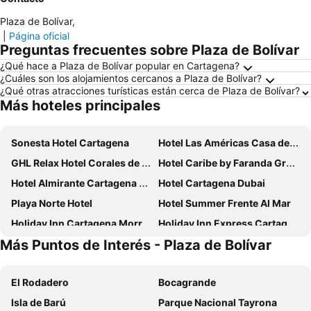
Plaza de Bolívar
,
|
Página oficial
Preguntas frecuentes sobre Plaza de Bolívar
¿Qué hace a Plaza de Bolívar popular en Cartagena?
¿Cuáles son los alojamientos cercanos a Plaza de Bolívar?
¿Qué otras atracciones turísticas están cerca de Plaza de Bolívar?
Más hoteles principales
Sonesta Hotel Cartagena
Hotel Las Américas Casa de Playa
GHL Relax Hotel Corales de Indias
Hotel Caribe by Faranda Grand, a member of Radisson Individuals
Hotel Almirante Cartagena Colombia
Hotel Cartagena Dubai
Playa Norte Hotel
Hotel Summer Frente Al Mar
Holiday Inn Cartagena Morros By Ihg
Holiday Inn Express Cartagena Bocagrande By Ihg
Más Puntos de Interés - Plaza de Bolívar
Estelar Playa Manzanillo - All inclusive
Hotel Cartagena Plaza
ibis Cartagena Marbella
Hotel Sunset Beach
El Rodadero
Bocagrande
Hotel Dann Cartagena
Hotel Veleros Cartagena
Isla de Barú
Parque Nacional Tayrona
Hotel Capilla del Mar
Radisson Cartagena Ocean Pavillion Hotel