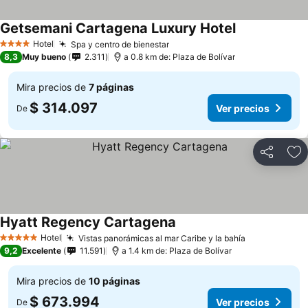
Getsemani Cartagena Luxury Hotel
Hotel
Spa y centro de bienestar
4 Estrellas
8,3
Muy bueno
2.311
a 0.8 km de: Plaza de Bolívar
Mira precios de
7 páginas
$ 314.097
Ver precios
De
Compartir
Ag
Hyatt Regency Cartagena
Hotel
Vistas panorámicas al mar Caribe y la bahía
5 Estrellas
9,2
Excelente
11.591
a 1.4 km de: Plaza de Bolívar
Mira precios de
10 páginas
$ 673.994
Ver precios
De