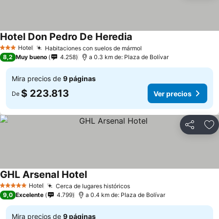
Hotel Don Pedro De Heredia
Hotel
Habitaciones con suelos de mármol
3 Estrellas
8,2
Muy bueno
4.258
a 0.3 km de: Plaza de Bolívar
Mira precios de
9 páginas
$ 223.813
Ver precios
De
Compartir
Ag
GHL Arsenal Hotel
Hotel
Cerca de lugares históricos
5 Estrellas
9,0
Excelente
4.799
a 0.4 km de: Plaza de Bolívar
Mira precios de
9 páginas