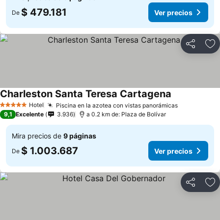
$ 479.181
Ver precios
De
Compartir
Ag
Charleston Santa Teresa Cartagena
Hotel
Piscina en la azotea con vistas panorámicas
5 Estrellas
9,1
Excelente
3.936
a 0.2 km de: Plaza de Bolívar
Mira precios de
9 páginas
$ 1.003.687
Ver precios
De
Compartir
Ag