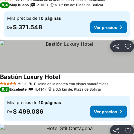
4 Estrellas
8,4
Muy bueno
2.903
a 0.2 km de: Plaza de Bolívar
Mira precios de
10 páginas
$ 371.548
Ver precios
De
Compartir
Ag
Bastión Luxury Hotel
Hotel
Piscina en la azotea con vistas panorámicas
5 Estrellas
9,3
Excelente
4.414
a 0.5 km de: Plaza de Bolívar
Mira precios de
10 páginas
$ 499.086
Ver precios
De
Compartir
Ag