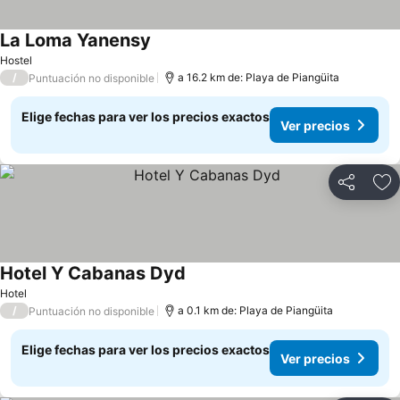
La Loma Yanensy
Ver precios
Hostel
/
a 16.2 km de: Playa de Piangüita
Puntuación no disponible
Elige fechas para ver los precios exactos
Ver precios
Compartir
Ag
Hotel Y Cabanas Dyd
Ver precios
Hotel
/
a 0.1 km de: Playa de Piangüita
Puntuación no disponible
Elige fechas para ver los precios exactos
Ver precios