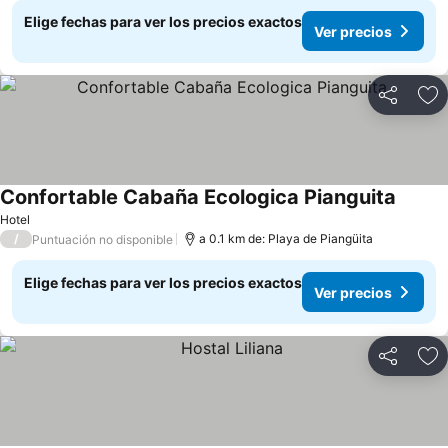
Elige fechas para ver los precios exactos
Ver precios
Compartir
Ag
Confortable Cabaña Ecologica Pianguita
Ver pr
Hotel
/
a 0.1 km de: Playa de Piangüita
Puntuación no disponible
Elige fechas para ver los precios exactos
Ver precios
Compartir
Ag