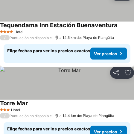
Tequendama Inn Estación Buenaventura
Ver pre
Hotel
4 Estrellas
/
a 14.5 km de: Playa de Piangüita
Puntuación no disponible
Elige fechas para ver los precios exactos
Ver precios
Compartir
Ag
Torre Mar
Ver precios
Hotel
3 Estrellas
/
a 14.4 km de: Playa de Piangüita
Puntuación no disponible
Elige fechas para ver los precios exactos
Ver precios