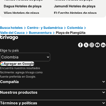
Dagua Hoteles de playa
Jamundí Hoteles de playa
Vijes Hoteles de playa
El Cerrito Hoteles de playa
Dapa Hoteles de playa
La Cumbre Hoteles de playa
Guacari Hoteles de playa
Busca hoteles
Centro- y Sudamérica
Colombia
Valle del Cauca
Buenaventura
Playa de Piangüita
Facebook
Twitter
Insta
Yo
Elige tu país
Agregar en Google
Encuentra nuestros resultados
fácilmente: agrega trivago como
fuente preferida en Google.
Compañía
Nuestros productos
Términos y políticas