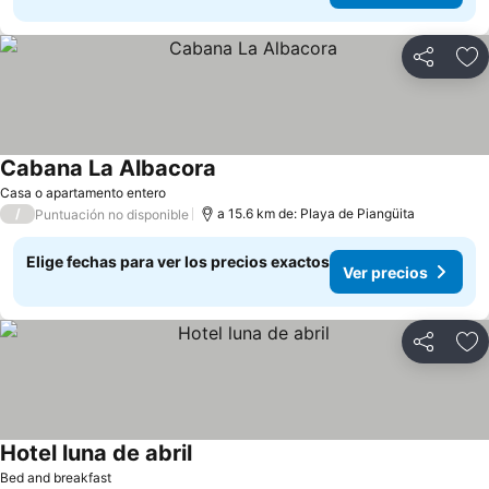
Compartir
Ag
Cabana La Albacora
Ver precios
Casa o apartamento entero
/
a 15.6 km de: Playa de Piangüita
Puntuación no disponible
Elige fechas para ver los precios exactos
Ver precios
Compartir
Ag
Hotel luna de abril
Ver precios
Bed and breakfast