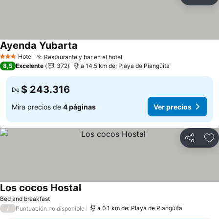
Compartir
Ag
Ayenda Yubarta
Ver precios
Hotel
Restaurante y bar en el hotel
Ver precios
3 Estrellas
8,5
Excelente
372
a 14.5 km de: Playa de Piangüita
$ 243.316
De
Mira precios de
4 páginas
Ver precios
Compartir
Ag
Los cocos Hostal
Ver precios
Bed and breakfast
/
a 0.1 km de: Playa de Piangüita
Puntuación no disponible