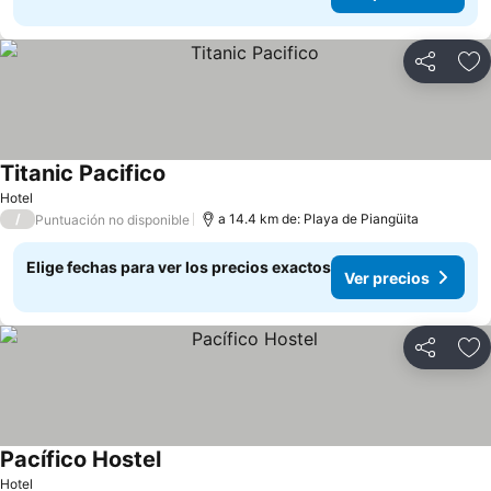
Compartir
Ag
Titanic Pacifico
Ver precios
Hotel
/
a 14.4 km de: Playa de Piangüita
Puntuación no disponible
Elige fechas para ver los precios exactos
Ver precios
Compartir
Ag
Pacífico Hostel
Ver precios
Hotel