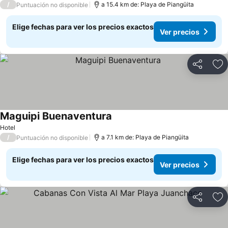
/
a 15.4 km de: Playa de Piangüita
Puntuación no disponible
Elige fechas para ver los precios exactos
Ver precios
Compartir
Ag
Maguipi Buenaventura
Ver precios
Hotel
/
a 7.1 km de: Playa de Piangüita
Puntuación no disponible
Elige fechas para ver los precios exactos
Ver precios
Compartir
Ag