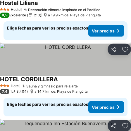
Hostal Liliana
Ver precios
Hostel
Decoración vibrante inspirada en el Pacífico
Ver precios
3 Estrellas
8,9
Excelente
213
a 19.9 km de: Playa de Piangüita
Elige fechas para ver los precios exactos
Ver precios
Compartir
Ag
HOTEL CORDILLERA
Ver precios
Hotel
Sauna y gimnasio para relajarte
Ver precios
3 Estrellas
7,4
3.404
a 14.7 km de: Playa de Piangüita
Elige fechas para ver los precios exactos
Ver precios
Compartir
Ag