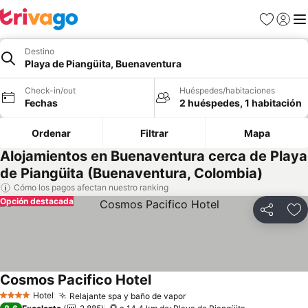
Favoritos
Iniciar 
Me
Destino
Playa de Piangüita, Buenaventura
Check-in/out
Huéspedes/habitaciones
Fechas
2 huéspedes, 1 habitación
Ordenar
Filtrar
Mapa
Alojamientos en Buenaventura cerca de Playa
de Piangüita (Buenaventura, Colombia)
Cómo los pagos afectan nuestro ranking
Opción destacada
Compartir
Ag
Cosmos Pacifico Hotel
Ver precios
Hotel
Relajante spa y baño de vapor
Ver precios
4 Estrellas