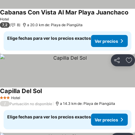
Cabanas Con Vista Al Mar Playa Juanchaco
Ve
Hotel
7,2
8
a 20.0 km de: Playa de Piangüita
Elige fechas para ver los precios exactos
Ver precios
Compartir
Ag
Capilla Del Sol
Ver precios
Hotel
3 Estrellas
/
a 14.3 km de: Playa de Piangüita
Puntuación no disponible
Elige fechas para ver los precios exactos
Ver precios