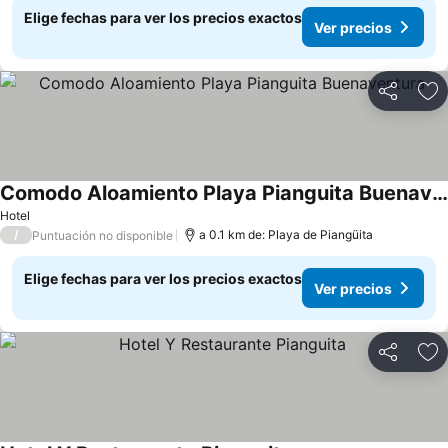
Elige fechas para ver los precios exactos
Ver precios
Compartir
Ag
Comodo Aloamiento Playa Pianguita Buenaventura
Ver precios
Hotel
/
a 0.1 km de: Playa de Piangüita
Puntuación no disponible
Elige fechas para ver los precios exactos
Ver precios
Compartir
Ag