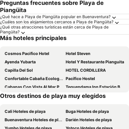
Preguntas frecuentes sobre Playa de
Piangüita
¿Qué hace a Playa de Piangüita popular en Buenaventura?
¿Cuáles son los alojamientos cercanos a Playa de Piangüita?
¿Qué otras atracciones turísticas están cerca de Playa de
Piangüita?
Más hoteles principales
Cosmos Pacifico Hotel
Hotel Steven
Ayenda Yubarta
Hotel Y Restaurante Pianguita
Capilla Del Sol
HOTEL CORDILLERA
Confortable Cabaña Ecologica Pianguita
Pacífico Hostel
Cabanas Con Vista Al Mar Playa Juanchaco
Tequendama Inn Estación Buenaventura
Otros destinos de playa muy elegidos
Maguipi Buenaventura
Hotel Balcones de la Bahía
Torre Mar
Titanic Pacifico
Cali Hoteles de playa
Buga Hoteles de playa
Edificio Regata Aparta Estudios Amoblados Y Business Center
Comodo Aloamiento Playa Pianguita Buenaventura
Buenaventura Hoteles de playa
Darién Hoteles de playa
Yumbo Hoteles de playa
Yotoco Hoteles de playa