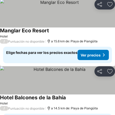
Compartir
Ag
Manglar Eco Resort
Ver precios
Hotel
/
a 15.6 km de: Playa de Piangüita
Puntuación no disponible
Elige fechas para ver los precios exactos
Ver precios
Compartir
Ag
Hotel Balcones de la Bahía
Ver precios
Hotel
/
a 14.5 km de: Playa de Piangüita
Puntuación no disponible