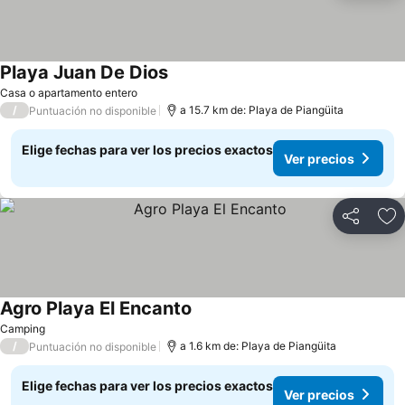
Playa Juan De Dios
Ver precios
Casa o apartamento entero
/
a 15.7 km de: Playa de Piangüita
Puntuación no disponible
Elige fechas para ver los precios exactos
Ver precios
Compartir
Ag
Agro Playa El Encanto
Ver precios
Camping
/
a 1.6 km de: Playa de Piangüita
Puntuación no disponible
Elige fechas para ver los precios exactos
Ver precios