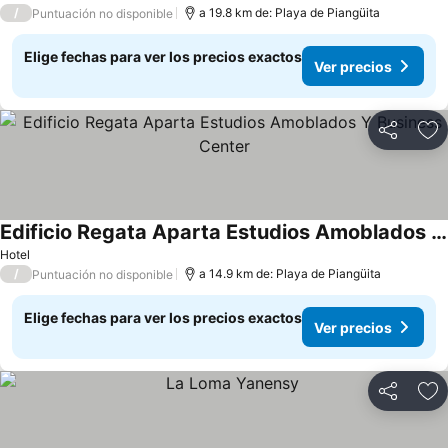
/
a 19.8 km de: Playa de Piangüita
Puntuación no disponible
Elige fechas para ver los precios exactos
Ver precios
Compartir
Ag
Edificio Regata Aparta Estudios Amoblados Y Business Center
Ver precios
Hotel
/
a 14.9 km de: Playa de Piangüita
Puntuación no disponible
Elige fechas para ver los precios exactos
Ver precios
Compartir
Ag