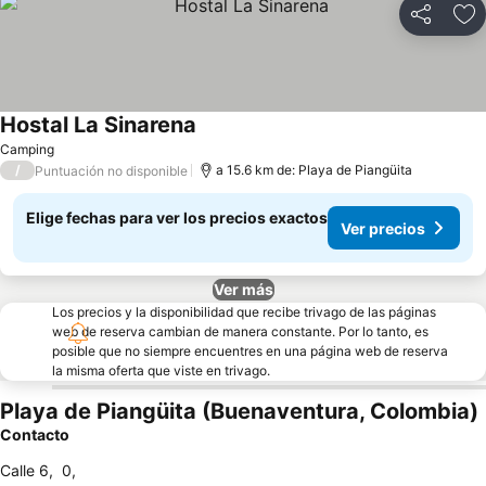
Compartir
Ag
Hostal La Sinarena
Ver precios
Camping
/
a 15.6 km de: Playa de Piangüita
Puntuación no disponible
Elige fechas para ver los precios exactos
Ver precios
Ver más
Los precios y la disponibilidad que recibe trivago de las páginas
web de reserva cambian de manera constante. Por lo tanto, es
posible que no siempre encuentres en una página web de reserva
la misma oferta que viste en trivago.
Playa de Piangüita (Buenaventura, Colombia)
Contacto
Calle 6
,
0
,