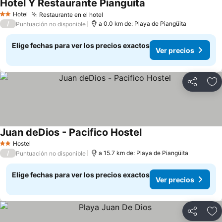
Hotel Y Restaurante Pianguita
Ver precios
Hotel
Restaurante en el hotel
Ver precios
2 Estrellas
/
a 0.0 km de: Playa de Piangüita
Puntuación no disponible
Elige fechas para ver los precios exactos
Ver precios
Compartir
Ag
Juan deDios - Pacifico Hostel
Ver precios
Hostel
2 Estrellas
/
a 15.7 km de: Playa de Piangüita
Puntuación no disponible
Elige fechas para ver los precios exactos
Ver precios
Compartir
Ag