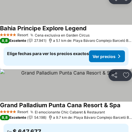
Compartir
Ag
Bahia Principe Explore Legend
Resort
Cena exclusiva en Garden Circus
5 Estrellas
8,8
Excelente
27.941
a 5.1 km de: Playa Bávaro Complejo Barceló Bávaro
Elige fechas para ver los precios exactos
Ver precios
Compartir
Ag
Grand Palladium Punta Cana Resort & Spa
Resort
El emocionante Chic Cabaret & Restaurant
5 Estrellas
8,8
Excelente
54.198
a 9.7 km de: Playa Bávaro Complejo Barceló Bávaro
$ 647.677
De