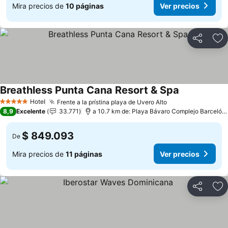
Mira precios de
10 páginas
Ver precios
Compartir
Ag
Breathless Punta Cana Resort & Spa
Hotel
Frente a la prístina playa de Uvero Alto
5 Estrellas
8,9
Excelente
33.771
a 10.7 km de: Playa Bávaro Complejo Barceló Bávaro
$ 849.093
De
Mira precios de
11 páginas
Ver precios
Compartir
Ag