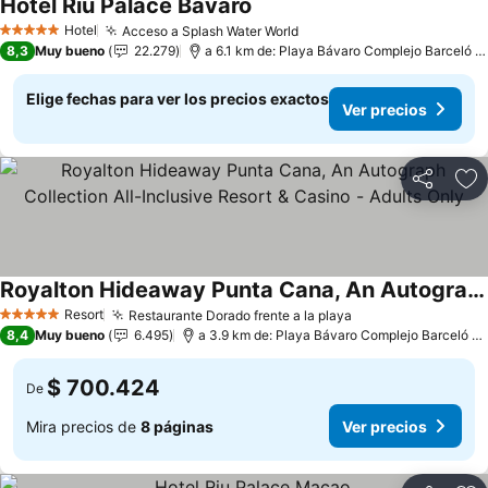
Hotel Riu Palace Bavaro
Hotel
Acceso a Splash Water World
5 Estrellas
8,3
Muy bueno
22.279
a 6.1 km de: Playa Bávaro Complejo Barceló Bávaro
Elige fechas para ver los precios exactos
Ver precios
Compartir
Ag
Royalton Hideaway Punta Cana, An Autograph Collection All-Inclusive Resort & Casino - Adults Only
Resort
Restaurante Dorado frente a la playa
5 Estrellas
8,4
Muy bueno
6.495
a 3.9 km de: Playa Bávaro Complejo Barceló Bávaro
$ 700.424
De
Mira precios de
8 páginas
Ver precios