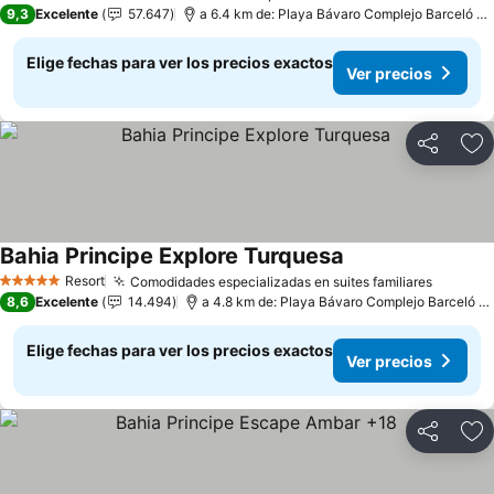
5 Estrellas
9,3
Excelente
57.647
a 6.4 km de: Playa Bávaro Complejo Barceló Bávaro
Elige fechas para ver los precios exactos
Ver precios
Compartir
Ag
Bahia Principe Explore Turquesa
Resort
Comodidades especializadas en suites familiares
5 Estrellas
8,6
Excelente
14.494
a 4.8 km de: Playa Bávaro Complejo Barceló Bávaro
Elige fechas para ver los precios exactos
Ver precios
Compartir
Ag