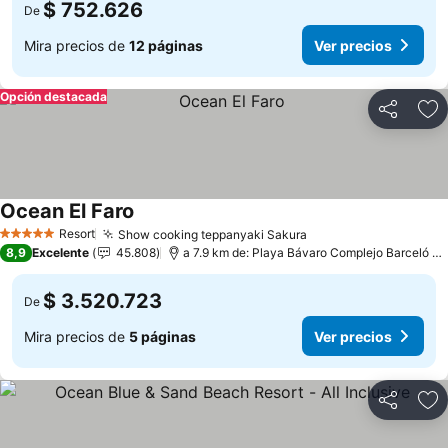
$ 752.626
De
Mira precios de
12 páginas
Ver precios
Opción destacada
Compartir
Ag
Ocean El Faro
Resort
Show cooking teppanyaki Sakura
5 Estrellas
8,9
Excelente
45.808
a 7.9 km de: Playa Bávaro Complejo Barceló Bávaro
$ 3.520.723
De
Mira precios de
5 páginas
Ver precios
Compartir
Ag