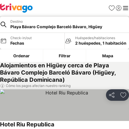
Favoritos
Iniciar 
Me
Destino
Playa Bávaro Complejo Barceló Bávaro, Higüey
Check-in/out
Huéspedes/habitaciones
Fechas
2 huéspedes, 1 habitación
Ordenar
Filtrar
Mapa
Alojamientos en Higüey cerca de Playa
Bávaro Complejo Barceló Bávaro (Higüey,
República Dominicana)
Cómo los pagos afectan nuestro ranking
Compartir
Ag
Hotel Riu Republica