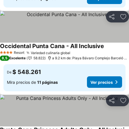
Compartir
Ag
Occidental Punta Cana - All Inclusive
Resort
Variedad culinaria global
4 Estrellas
8,5
Excelente
58.822
a 9.2 km de: Playa Bávaro Complejo Barceló Bávaro
$ 548.261
De
Mira precios de
11 páginas
Ver precios
Compartir
Ag