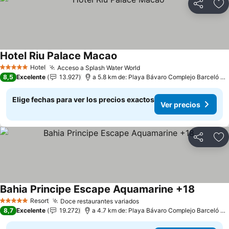
Compartir
Ag
Hotel Riu Palace Macao
Hotel
Acceso a Splash Water World
5 Estrellas
8,5
Excelente
13.927
a 5.8 km de: Playa Bávaro Complejo Barceló Bávaro
Elige fechas para ver los precios exactos
Ver precios
Compartir
Ag
Bahia Principe Escape Aquamarine +18
Resort
Doce restaurantes variados
5 Estrellas
8,7
Excelente
19.272
a 4.7 km de: Playa Bávaro Complejo Barceló Bávaro