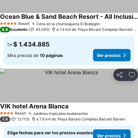
Ocean Blue & Sand Beach Resort - All Inclusive
Resort
Cena en la churrasquería El Bodegón
5 Estrellas
8,8
Excelente
45.545
a 7.4 km de: Playa Bávaro Complejo Barceló Bávaro
$ 1.434.885
De
Mira precios de
10 páginas
Ver precios
Compartir
Ag
VIK hotel Arena Blanca
Resort
Jardines tropicales exuberantes
4 Estrellas
7,4
12.113
a 7.6 km de: Playa Bávaro Complejo Barceló Bávaro
Elige fechas para ver los precios exactos
Ver precios