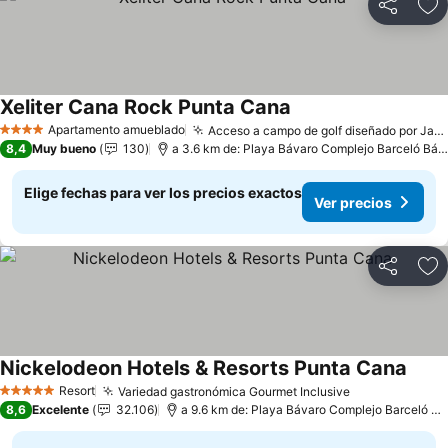
Compartir
Ag
Xeliter Cana Rock Punta Cana
Apartamento amueblado
Acceso a campo de golf diseñado por Jack Nicklaus
4 Estrellas
8,4
Muy bueno
130
a 3.6 km de: Playa Bávaro Complejo Barceló Bávaro
Elige fechas para ver los precios exactos
Ver precios
Compartir
Ag
Nickelodeon Hotels & Resorts Punta Cana
Resort
Variedad gastronómica Gourmet Inclusive
5 Estrellas
8,6
Excelente
32.106
a 9.6 km de: Playa Bávaro Complejo Barceló Bávaro