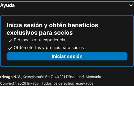
Riu Naiboa All Inclusive
H2 Bavaro Hotel
Ayuda
Luxury Private Villas with Pool, Private Beach, BBQ
Laguna Golf
Hotel Alda Bavaro
Punta Cana Hostel
Inicia sesión y obtén beneficios
Hotel Primaveral
Karibo Punta Cana
exclusivos para socios
Paradisus Punta Cana
Lirio Cala
Personaliza tu experiencia
Chateau Del Mar Apartamento
Blue Water White Sand Gentle Breeze
Obtén ofertas y precios para socios
Villa Pandora
The MT Hotel
Iniciar sesión
Villa Garden View
Tot Punta Cana Apartments
trivago N.V.
, Kesselstraße 5 – 7, 40221 Düsseldorf, Alemania
Copyright 2026 trivago | Todos los derechos reservados.