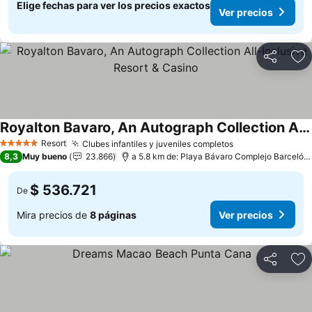
Elige fechas para ver los precios exactos
Ver precios
Compartir
Ag
Royalton Bavaro, An Autograph Collection All-Inclusive Resort & Casino
Resort
Clubes infantiles y juveniles completos
5 Estrellas
8,3
Muy bueno
23.866
a 5.8 km de: Playa Bávaro Complejo Barceló Bávaro
$ 536.721
De
Mira precios de
8 páginas
Ver precios
Compartir
Ag