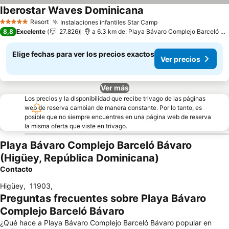
Iberostar Waves Dominicana
Resort
Instalaciones infantiles Star Camp
5 Estrellas
8,8
Excelente
27.826
a 6.3 km de: Playa Bávaro Complejo Barceló Bávaro
Elige fechas para ver los precios exactos
Ver precios
Ver más
Los precios y la disponibilidad que recibe trivago de las páginas
web de reserva cambian de manera constante. Por lo tanto, es
posible que no siempre encuentres en una página web de reserva
la misma oferta que viste en trivago.
Playa Bávaro Complejo Barceló Bávaro
(Higüey, República Dominicana)
Contacto
Higüey
,
11903
,
Preguntas frecuentes sobre Playa Bávaro
Complejo Barceló Bávaro
¿Qué hace a Playa Bávaro Complejo Barceló Bávaro popular en