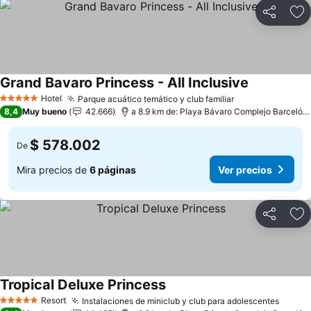
Compartir
Ag
Grand Bavaro Princess - All Inclusive
Hotel
Parque acuático temático y club familiar
5 Estrellas
8,4
Muy bueno
42.666
a 8.9 km de: Playa Bávaro Complejo Barceló Bávaro
$ 578.002
De
Mira precios de
6 páginas
Ver precios
Compartir
Ag
Tropical Deluxe Princess
Resort
Instalaciones de miniclub y club para adolescentes
5 Estrellas