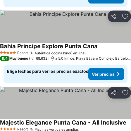
Compartir
Ag
Bahia Principe Explore Punta Cana
Resort
Auténtica cocina hindú en Thali
5 Estrellas
8,4
Muy bueno
68.632
a 5.0 km de: Playa Bávaro Complejo Barceló Bávaro
Elige fechas para ver los precios exactos
Ver precios
Compartir
Ag
Majestic Elegance Punta Cana - All Inclusive
Resort
Piscinas verticales amplias