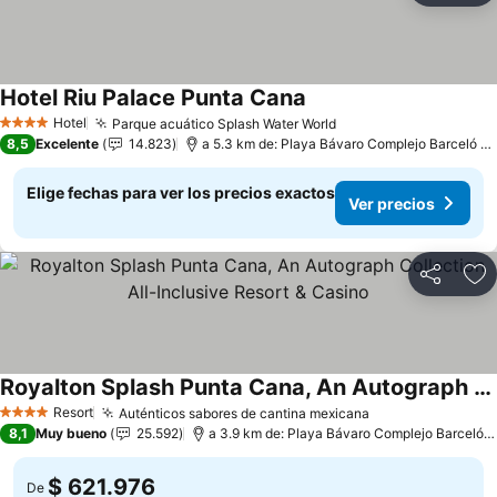
Hotel Riu Palace Punta Cana
Hotel
Parque acuático Splash Water World
4 Estrellas
8,5
Excelente
14.823
a 5.3 km de: Playa Bávaro Complejo Barceló Bávaro
Elige fechas para ver los precios exactos
Ver precios
Compartir
Ag
Royalton Splash Punta Cana, An Autograph Collection All-Inclusive Resort & Casino
Resort
Auténticos sabores de cantina mexicana
4 Estrellas
8,1
Muy bueno
25.592
a 3.9 km de: Playa Bávaro Complejo Barceló Bávaro
$ 621.976
De