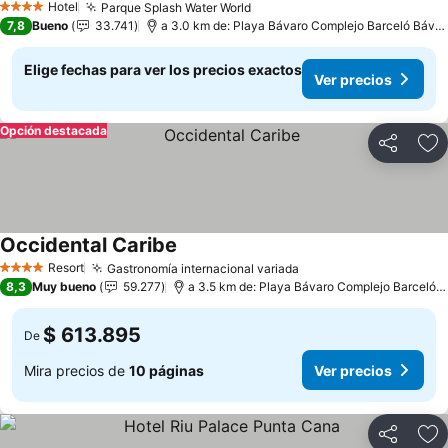
Hotel
Parque Splash Water World
4 Estrellas
7,8
Bueno
33.741
a 3.0 km de: Playa Bávaro Complejo Barceló Bávaro
Elige fechas para ver los precios exactos
Ver precios
Opción destacada
Compartir
Ag
Occidental Caribe
Resort
Gastronomía internacional variada
4 Estrellas
8,3
Muy bueno
59.277
a 3.5 km de: Playa Bávaro Complejo Barceló Bávaro
$ 613.895
De
Mira precios de
10 páginas
Ver precios
Compartir
Ag