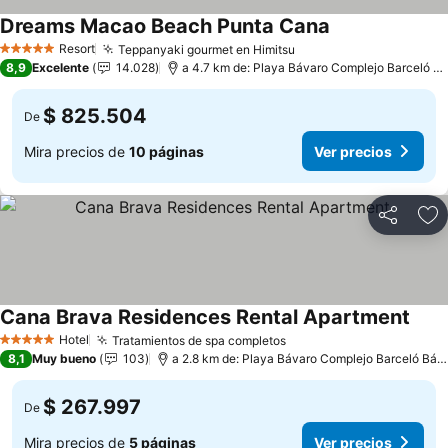
Dreams Macao Beach Punta Cana
Resort
Teppanyaki gourmet en Himitsu
5 Estrellas
8,9
Excelente
14.028
a 4.7 km de: Playa Bávaro Complejo Barceló Bávaro
$ 825.504
De
Mira precios de
10 páginas
Ver precios
Compartir
Ag
Cana Brava Residences Rental Apartment
Hotel
Tratamientos de spa completos
5 Estrellas
8,1
Muy bueno
103
a 2.8 km de: Playa Bávaro Complejo Barceló Bávaro
$ 267.997
De
Mira precios de
5 páginas
Ver precios