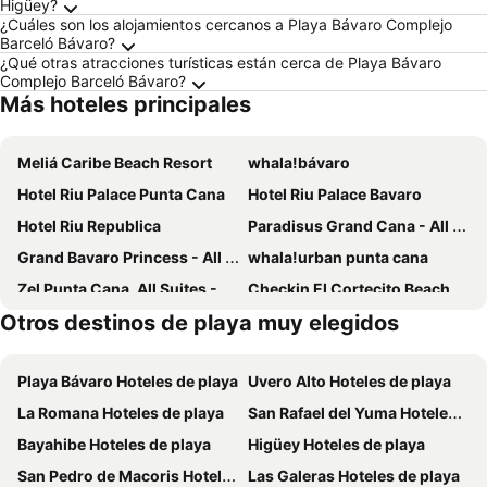
Higüey?
¿Cuáles son los alojamientos cercanos a Playa Bávaro Complejo
Barceló Bávaro?
¿Qué otras atracciones turísticas están cerca de Playa Bávaro
Complejo Barceló Bávaro?
Más hoteles principales
Meliá Caribe Beach Resort
whala!bávaro
Hotel Riu Palace Punta Cana
Hotel Riu Palace Bavaro
Hotel Riu Republica
Paradisus Grand Cana - All Suites
Grand Bavaro Princess - All Inclusive
whala!urban punta cana
Zel Punta Cana, All Suites - All inclusive
Checkin El Cortecito Beach
Otros destinos de playa muy elegidos
HM Bavaro Beach
Hotel Riu Palace Macao
AC Hotel Punta Cana
Excellence Punta Cana
Playa Bávaro Hoteles de playa
Uvero Alto Hoteles de playa
Hotel Maracas Punta Cana
Bakour Punta Cana Suites
La Romana Hoteles de playa
San Rafael del Yuma Hoteles de playa
Punta Cana Beach
Los Corales Beach Village
Bayahibe Hoteles de playa
Higüey Hoteles de playa
Hotel Faranda Single 1 Punta Cana - Adults Only
Hotel Marimba Punta Cana
San Pedro de Macoris Hoteles de playa
Las Galeras Hoteles de playa
Hotel Cortecito Inn Bavaro
Art Villa Dominicana