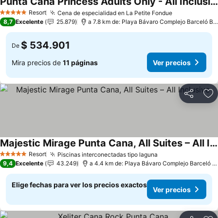
Punta Cana Princess Adults Only - All Inclusive
Resort
Cena de especialidad en La Petite Fondue
5 Estrellas
8,7
Excelente
25.879
a 7.8 km de: Playa Bávaro Complejo Barceló Bávaro
$ 534.901
De
Mira precios de
11 páginas
Ver precios
Compartir
Ag
Majestic Mirage Punta Cana, All Suites – All Inclusive
Resort
Piscinas interconectadas tipo laguna
5 Estrellas
9,4
Excelente
43.249
a 4.4 km de: Playa Bávaro Complejo Barceló Bávaro
Elige fechas para ver los precios exactos
Ver precios