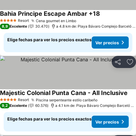
Bahia Principe Escape Ambar +18
Resort
Cena gourmet en Limbo
5 Estrellas
8,9
Excelente
30.470
a 4.8 km de: Playa Bávaro Complejo Barceló Bávaro
Elige fechas para ver los precios exactos
Ver precios
Compartir
Ag
Majestic Colonial Punta Cana - All Inclusive
Resort
Piscina serpenteante estilo caribeño
5 Estrellas
9,2
Excelente
60.576
a 4.1 km de: Playa Bávaro Complejo Barceló Bávaro
Elige fechas para ver los precios exactos
Ver precios