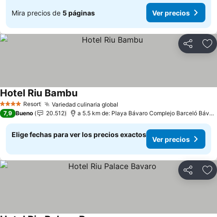
Mira precios de
5 páginas
Ver precios
Compartir
Ag
Hotel Riu Bambu
Resort
Variedad culinaria global
4 Estrellas
7,9
Bueno
20.512
a 5.5 km de: Playa Bávaro Complejo Barceló Bávaro
Elige fechas para ver los precios exactos
Ver precios
Compartir
Ag