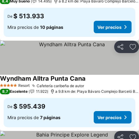
8,4
Muy bueno
14.495
a 8.2 km de: Playa Bávaro Complejo Barceló Bávaro
$ 513.933
De
Mira precios de
10 páginas
Ver precios
Compartir
Ag
Wyndham Alltra Punta Cana
Resort
Cafetería caribeña de autor
5 Estrellas
8,7
Excelente
11.922
a 9.8 km de: Playa Bávaro Complejo Barceló Bávaro
$ 595.439
De
Mira precios de
7 páginas
Ver precios