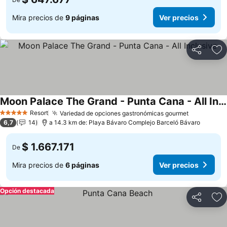
Mira precios de
9 páginas
Ver precios
Compartir
Ag
Moon Palace The Grand - Punta Cana - All Inclusive
Resort
Variedad de opciones gastronómicas gourmet
5 Estrellas
6,7
14
a 14.3 km de: Playa Bávaro Complejo Barceló Bávaro
$ 1.667.171
De
Mira precios de
6 páginas
Ver precios
Opción destacada
Compartir
Ag