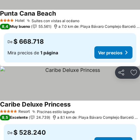
Punta Cana Beach
Hotel
Suites con vistas al océano
4 Estrellas
8,4
Muy bueno
55.561
a 7.0 km de: Playa Bávaro Complejo Barceló Bávaro
$ 668.718
De
Mira precios de
1 página
Ver precios
Compartir
Ag
Caribe Deluxe Princess
Resort
Piscinas estilo laguna
5 Estrellas
8,5
Excelente
24.739
a 8.1 km de: Playa Bávaro Complejo Barceló Bávaro
$ 528.240
De