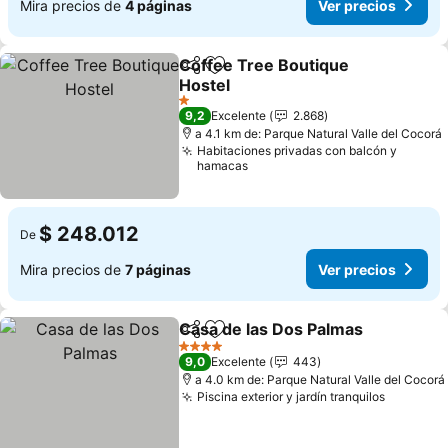
Mira precios de
4 páginas
Ver precios
Coffee Tree Boutique
Compartir
Agregar a favoritos
Hostel
1 Estrellas
9,2
Excelente
2.868
a 4.1 km de: Parque Natural Valle del Cocorá
Habitaciones privadas con balcón y
hamacas
$ 248.012
De
Mira precios de
7 páginas
Ver precios
Casa de las Dos Palmas
Compartir
Agregar a favoritos
4 Estrellas
9,0
Excelente
443
a 4.0 km de: Parque Natural Valle del Cocorá
Piscina exterior y jardín tranquilos