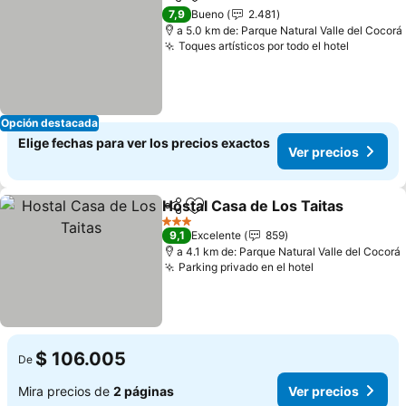
Compartir
Agregar a favoritos
7,9
Bueno
2.481
a 5.0 km de: Parque Natural Valle del Cocorá
Toques artísticos por todo el hotel
Opción destacada
Elige fechas para ver los precios exactos
Ver precios
Hostal Casa de Los Taitas
Compartir
Agregar a favoritos
3 Estrellas
9,1
Excelente
859
a 4.1 km de: Parque Natural Valle del Cocorá
Parking privado en el hotel
$ 106.005
De
Mira precios de
2 páginas
Ver precios