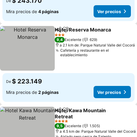
$ 243.170
De
Mira precios de
4 páginas
Ver precios
Hotel Reserva Monarca
Compartir
Agregar a favoritos
3 Estrellas
9,4
Excelente
629
a 2.1 km de: Parque Natural Valle del Cocorá
Cafetería y restaurante en el
establecimiento
$ 223.149
De
Mira precios de
2 páginas
Ver precios
Hotel Kawa Mountain
Compartir
Agregar a favoritos
Retreat
4 Estrellas
9,5
Excelente
1.505
a 4.5 km de: Parque Natural Valle del Cocorá
Aislado pero cerca de Salento