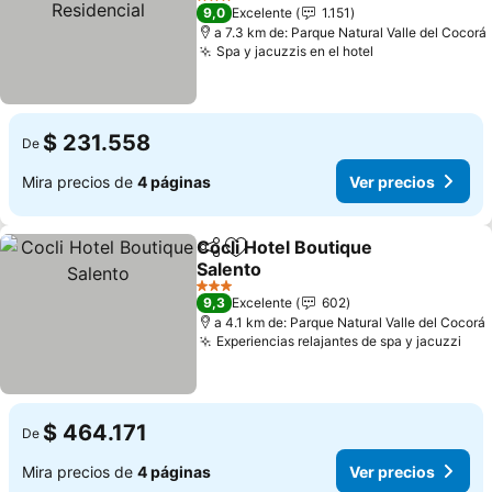
3 Estrellas
9,0
Excelente
1.151
a 7.3 km de: Parque Natural Valle del Cocorá
Spa y jacuzzis en el hotel
$ 231.558
De
Mira precios de
4 páginas
Ver precios
Cocli Hotel Boutique
Compartir
Agregar a favoritos
Salento
3 Estrellas
9,3
Excelente
602
a 4.1 km de: Parque Natural Valle del Cocorá
Experiencias relajantes de spa y jacuzzi
$ 464.171
De
Mira precios de
4 páginas
Ver precios