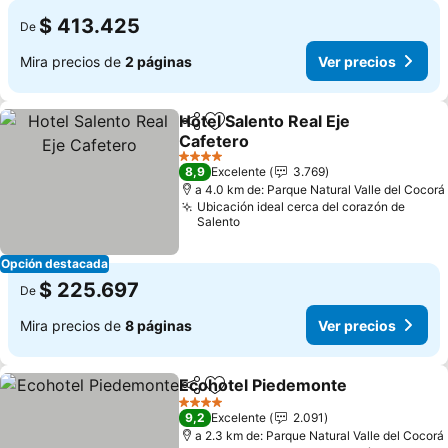
$ 413.425
De
Mira precios de
2 páginas
Ver precios
Hotel Salento Real Eje
Compartir
Agregar a favoritos
Cafetero
4 Estrellas
8,9
Excelente
3.769
a 4.0 km de: Parque Natural Valle del Cocorá
Ubicación ideal cerca del corazón de
Salento
Opción destacada
$ 225.697
De
Mira precios de
8 páginas
Ver precios
Ecohotel Piedemonte
Compartir
Agregar a favoritos
4 Estrellas
9,2
Excelente
2.091
a 2.3 km de: Parque Natural Valle del Cocorá