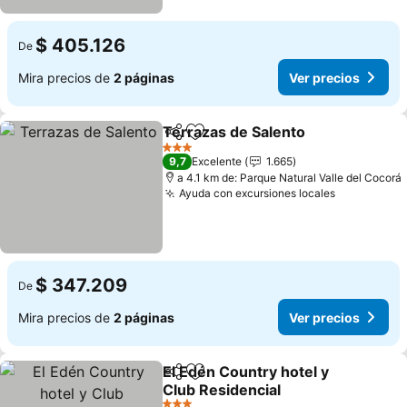
$ 405.126
De
Mira precios de
2 páginas
Ver precios
Terrazas de Salento
Compartir
Agregar a favoritos
3 Estrellas
9,7
Excelente
1.665
a 4.1 km de: Parque Natural Valle del Cocorá
Ayuda con excursiones locales
$ 347.209
De
Mira precios de
2 páginas
Ver precios
El Edén Country hotel y
Compartir
Agregar a favoritos
Club Residencial