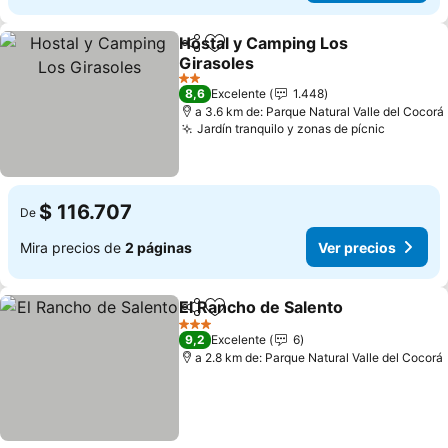
Hostal y Camping Los
Compartir
Agregar a favoritos
Girasoles
2 Estrellas
8,6
Excelente
1.448
a 3.6 km de: Parque Natural Valle del Cocorá
Jardín tranquilo y zonas de pícnic
$ 116.707
De
Mira precios de
2 páginas
Ver precios
El Rancho de Salento
Compartir
Agregar a favoritos
3 Estrellas
9,2
Excelente
6
a 2.8 km de: Parque Natural Valle del Cocorá