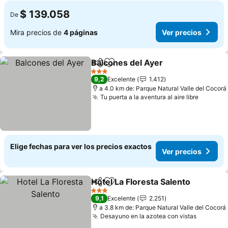
$ 139.058
De
Mira precios de
4 páginas
Ver precios
Balcones del Ayer
Compartir
Agregar a favoritos
3 Estrellas
9,2
Excelente
1.412
a 4.0 km de: Parque Natural Valle del Cocorá
Tu puerta a la aventura al aire libre
Elige fechas para ver los precios exactos
Ver precios
Hotel La Floresta Salento
Compartir
Agregar a favoritos
3 Estrellas
9,1
Excelente
2.251
a 3.8 km de: Parque Natural Valle del Cocorá
Desayuno en la azotea con vistas