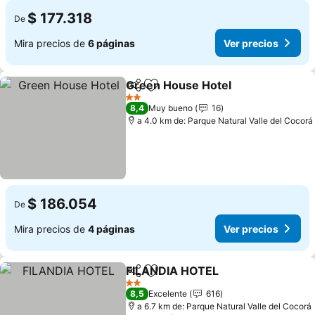
$ 177.318
De
Mira precios de
6 páginas
Ver precios
Green House Hotel
Compartir
Agregar a favoritos
2 Estrellas
8,4
Muy bueno
16
a 4.0 km de: Parque Natural Valle del Cocorá
$ 186.054
De
Mira precios de
4 páginas
Ver precios
FILANDIA HOTEL
Compartir
Agregar a favoritos
2 Estrellas
8,5
Excelente
616
a 6.7 km de: Parque Natural Valle del Cocorá