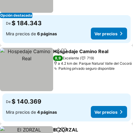
Opción destacada
$ 184.343
De
Mira precios de
6 páginas
Ver precios
Hospedaje Camino Real
Compartir
Agregar a favoritos
8,9
Excelente
719
a 4.2 km de: Parque Natural Valle del Cocorá
Parking privado seguro disponible
$ 140.369
De
Mira precios de
4 páginas
Ver precios
El ZORZAL
Compartir
Agregar a favoritos