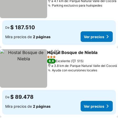
a 4.1 km de: Parque Natural Valle del Cocorá
Parking exclusivo para huéspedes
$ 187.510
De
Mira precios de
2 páginas
Ver precios
Hostal Bosque de Niebla
Compartir
Agregar a favoritos
3 Estrellas
8,6
Excelente
515
a 3.8 km de: Parque Natural Valle del Cocorá
Ayuda con excursiones locales
$ 89.478
De
Mira precios de
2 páginas
Ver precios