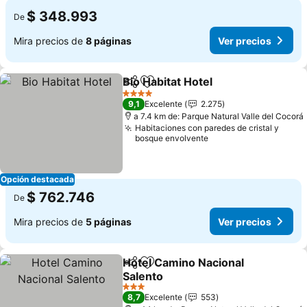
$ 348.993
De
Mira precios de
8 páginas
Ver precios
Bio Habitat Hotel
Compartir
Agregar a favoritos
4 Estrellas
9,1
Excelente
2.275
a 7.4 km de: Parque Natural Valle del Cocorá
Habitaciones con paredes de cristal y
bosque envolvente
Opción destacada
$ 762.746
De
Mira precios de
5 páginas
Ver precios
Hotel Camino Nacional
Compartir
Agregar a favoritos
Salento
3 Estrellas
8,7
Excelente
553