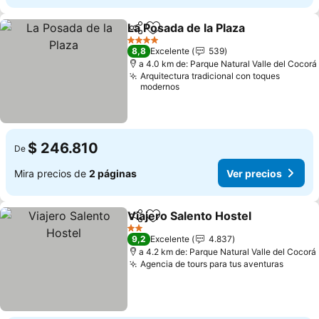
La Posada de la Plaza
Compartir
Agregar a favoritos
4 Estrellas
8,8
Excelente
539
a 4.0 km de: Parque Natural Valle del Cocorá
Arquitectura tradicional con toques
modernos
$ 246.810
De
Mira precios de
2 páginas
Ver precios
Viajero Salento Hostel
Compartir
Agregar a favoritos
2 Estrellas
9,2
Excelente
4.837
a 4.2 km de: Parque Natural Valle del Cocorá
Agencia de tours para tus aventuras