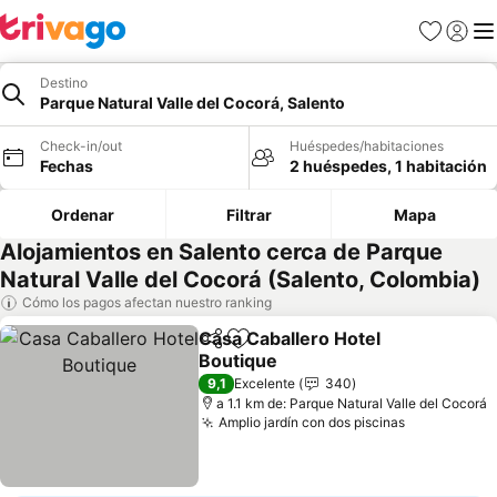
Favoritos
Iniciar 
Me
Destino
Parque Natural Valle del Cocorá, Salento
Check-in/out
Huéspedes/habitaciones
Fechas
2 huéspedes, 1 habitación
Ordenar
Filtrar
Mapa
Alojamientos en Salento cerca de Parque
Natural Valle del Cocorá (Salento, Colombia)
Cómo los pagos afectan nuestro ranking
Casa Caballero Hotel
Compartir
Agregar a favoritos
Boutique
9,1
Excelente
340
a 1.1 km de: Parque Natural Valle del Cocorá
Amplio jardín con dos piscinas