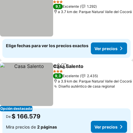
3 Estrellas
9,1
Excelente
1.292
a 3.7 km de: Parque Natural Valle del Cocorá
Elige fechas para ver los precios exactos
Ver precios
Casa Salento
Compartir
Agregar a favoritos
3 Estrellas
9,3
Excelente
2.435
a 3.9 km de: Parque Natural Valle del Cocorá
Diseño auténtico de casa regional
Opción destacada
$ 166.579
De
Mira precios de
2 páginas
Ver precios