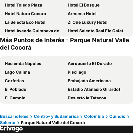
Hotel Toledo Plaza
Hotel El Bosque
Hotel Natura Cocora
Armenia Hotel
La Selecta Eco Hotel
Zi One Luxury Hotel
Hotel Ayenda Quimbaya de Oro 1134
Hotel Salento Real Eje Cafetero
Más Puntos de Interés - Parque Natural Valle
Hotel San Jeronimo Armenia
Hotel San Martin Armenia
del Cocorá
Isa Victory Hotel Boutique
HOTEL ARMENIA CENTRO
MuchoSur Filandia
Ecohotel La Casona
Hacienda Nápoles
Aeropuerto El Dorado
Hotel Armenia Lions
Hotel Confortel
Lago Calima
Piscilago
Habitat Suites Hotel
Ecohotel Alma
Corferias
Embajada Americana
Hotel Aires del Quindío Armenia
El Edén Country hotel y Club Residencial
El Poblado
Estadio Atanasio Girardot
Marckia Hotel
Finca Hotel Los Girasoles
El Campin
Desierto la Tatacoa
Ayenda 1122 Victoria
Hotel Campestre Nogal de Cafetal
Chapinero
Panaca
Hotel El Mirador del Cocora
Hotel Casa Alejandria
Jaime Duque
Estadio Pascual Guerrero
Busca hoteles
Centro- y Sudamérica
Colombia
Quindío
Ayenda 1122 Victoria
Hotel Montes De La Castellana
Salento
Parque Natural Valle del Cocorá
Aeropuerto Internacional El Dorado
La Candelaria
Colibrí
Bio Habitat Hotel
Basílica del Señor de los Milagros de Buga
Unicentro