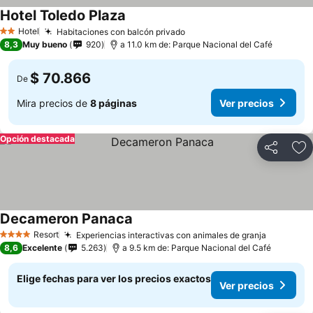
Hotel Toledo Plaza
Hotel
Habitaciones con balcón privado
2 Estrellas
8,3
Muy bueno
920
a 11.0 km de: Parque Nacional del Café
$ 70.866
De
Mira precios de
8 páginas
Ver precios
Opción destacada
Compartir
Ag
Decameron Panaca
Resort
Experiencias interactivas con animales de granja
4 Estrellas
8,6
Excelente
5.263
a 9.5 km de: Parque Nacional del Café
Elige fechas para ver los precios exactos
Ver precios