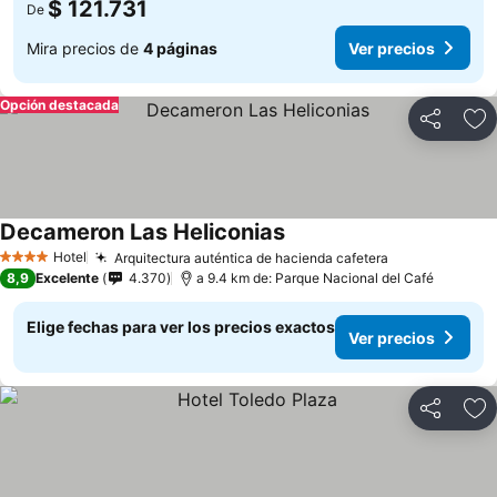
$ 121.731
De
Mira precios de
4 páginas
Ver precios
Opción destacada
Compartir
Ag
Decameron Las Heliconias
Hotel
Arquitectura auténtica de hacienda cafetera
4 Estrellas
8,9
Excelente
4.370
a 9.4 km de: Parque Nacional del Café
Elige fechas para ver los precios exactos
Ver precios
Compartir
Ag