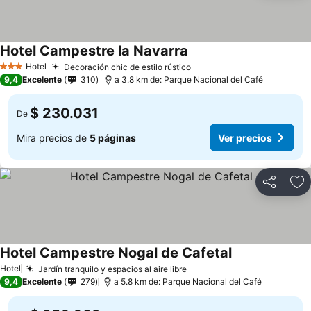
Hotel Campestre la Navarra
Hotel
Decoración chic de estilo rústico
3 Estrellas
9,4
Excelente
310
a 3.8 km de: Parque Nacional del Café
$ 230.031
De
Mira precios de
5 páginas
Ver precios
Compartir
Ag
Hotel Campestre Nogal de Cafetal
Hotel
Jardín tranquilo y espacios al aire libre
9,4
Excelente
279
a 5.8 km de: Parque Nacional del Café