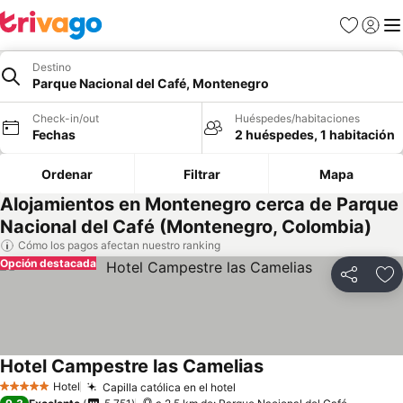
Favoritos
Iniciar 
Me
Destino
Parque Nacional del Café, Montenegro
Check-in/out
Huéspedes/habitaciones
Fechas
2 huéspedes, 1 habitación
Ordenar
Filtrar
Mapa
Alojamientos en Montenegro cerca de Parque
Nacional del Café (Montenegro, Colombia)
Cómo los pagos afectan nuestro ranking
Opción destacada
Compartir
Ag
Hotel Campestre las Camelias
Hotel
Capilla católica en el hotel
5 Estrellas