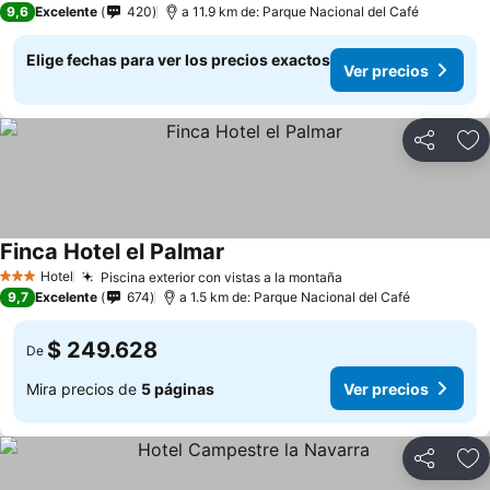
9,6
Excelente
420
a 11.9 km de: Parque Nacional del Café
Elige fechas para ver los precios exactos
Ver precios
Compartir
Ag
Finca Hotel el Palmar
Hotel
Piscina exterior con vistas a la montaña
3 Estrellas
9,7
Excelente
674
a 1.5 km de: Parque Nacional del Café
$ 249.628
De
Mira precios de
5 páginas
Ver precios
Compartir
Ag