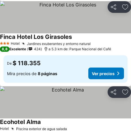
Compartir
Ag
Finca Hotel Los Girasoles
Hotel
Jardines exuberantes y entorno natural
3 Estrellas
8,8
Excelente
424
a 5.3 km de: Parque Nacional del Café
$ 118.355
De
Mira precios de
8 páginas
Ver precios
Compartir
Ag
Ecohotel Alma
Hotel
Piscina exterior de agua salada