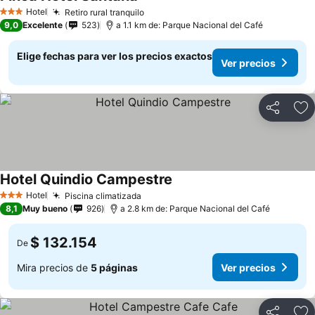
Hotel
Retiro rural tranquilo
3 Estrellas
9,0
Excelente
523
a 1.1 km de: Parque Nacional del Café
Elige fechas para ver los precios exactos
Ver precios
Compartir
Ag
Hotel Quindio Campestre
Hotel
Piscina climatizada
3 Estrellas
8,1
Muy bueno
926
a 2.8 km de: Parque Nacional del Café
$ 132.154
De
Mira precios de
5 páginas
Ver precios