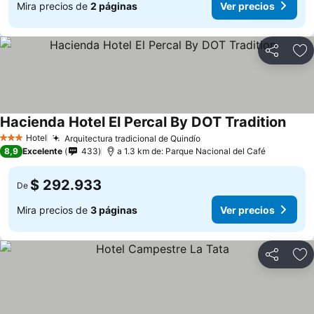
Mira precios de
2 páginas
Ver precios
Compartir
Ag
Hacienda Hotel El Percal By DOT Tradition
Hotel
Arquitectura tradicional de Quindío
3 Estrellas
8,9
Excelente
433
a 1.3 km de: Parque Nacional del Café
$ 292.933
De
Mira precios de
3 páginas
Ver precios
Compartir
Ag