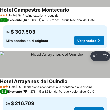
Hotel Campestre Montecarlo
Hotel
Piscina exterior y jacuzzis
3 Estrellas
9,3
Excelente
1.566
a 0.8 km de: Parque Nacional del Café
$ 307.503
De
Mira precios de
4 páginas
Ver precios
Compartir
Ag
Hotel Arrayanes del Quindio
Hotel
Habitaciones con vistas a la montaña o a la piscina
3 Estrellas
9,2
Excelente
1.278
a 1.5 km de: Parque Nacional del Café
$ 216.709
De