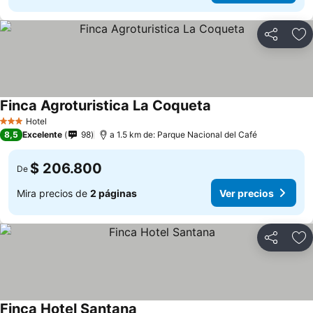
Compartir
Ag
Finca Agroturistica La Coqueta
Hotel
3 Estrellas
8,5
Excelente
98
a 1.5 km de: Parque Nacional del Café
$ 206.800
De
Mira precios de
2 páginas
Ver precios
Compartir
Ag
Finca Hotel Santana