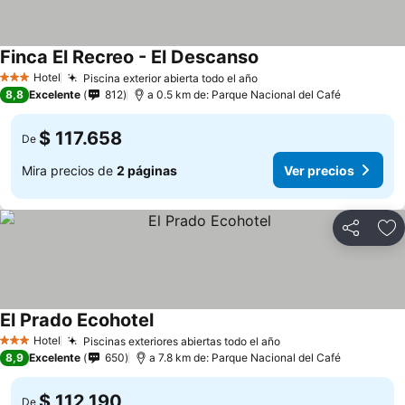
Finca El Recreo - El Descanso
Hotel
Piscina exterior abierta todo el año
3 Estrellas
8,8
Excelente
812
a 0.5 km de: Parque Nacional del Café
$ 117.658
De
Mira precios de
2 páginas
Ver precios
Compartir
Ag
El Prado Ecohotel
Hotel
Piscinas exteriores abiertas todo el año
3 Estrellas
8,9
Excelente
650
a 7.8 km de: Parque Nacional del Café
$ 112.190
De