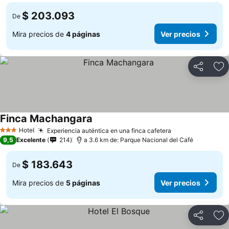
$ 203.093
De
Mira precios de
4 páginas
Ver precios
Compartir
Ag
Finca Machangara
Hotel
Experiencia auténtica en una finca cafetera
3 Estrellas
9,5
Excelente
214
a 3.6 km de: Parque Nacional del Café
$ 183.643
De
Mira precios de
5 páginas
Ver precios
Compartir
Ag