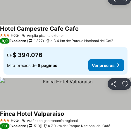
Compartir
Ag
Hotel Campestre Cafe Cafe
Hotel
Amplia piscina exterior
3 Estrellas
9,0
Excelente
1.327
a 3.4 km de: Parque Nacional del Café
$ 394.076
De
Mira precios de
8 páginas
Ver precios
Compartir
Ag
Finca Hotel Valparaiso
Hotel
Auténtica gastronomía regional
3 Estrellas
9,1
Excelente
510
a 7.0 km de: Parque Nacional del Café