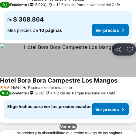
4 Estrellas
9,1
Excelente
6.020
a 12.5 km de: Parque Nacional del Café
$ 368.864
De
Mira precios de
10 páginas
Ver precios
Compartir
Ag
Hotel Bora Bora Campestre Los Mangos
Hotel
Piscina exterior reluciente
3 Estrellas
8,8
Excelente
200
a 4.2 km de: Parque Nacional del Café
Elige fechas para ver los precios exactos
Ver precios
Ver más
Los precios y la disponibilidad que recibe trivago de las páginas