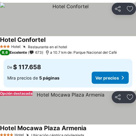
Compartir
Ag
Hotel Confortel
Hotel
Restaurante en el hotel
3 Estrellas
8,6
Excelente
673
a 10.7 km de: Parque Nacional del Café
$ 117.658
De
Mira precios de
5 páginas
Ver precios
Opción destacada
Compartir
Ag
Hotel Mocawa Plaza Armenia
Hotel
Ubicación céntrica privilegiada