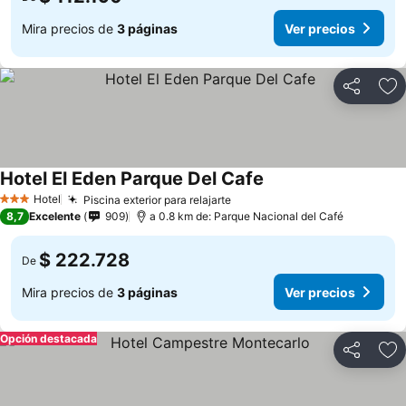
Mira precios de
3 páginas
Ver precios
Compartir
Ag
Hotel El Eden Parque Del Cafe
Hotel
Piscina exterior para relajarte
3 Estrellas
8,7
Excelente
909
a 0.8 km de: Parque Nacional del Café
$ 222.728
De
Mira precios de
3 páginas
Ver precios
Opción destacada
Compartir
Ag