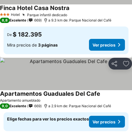
Finca Hotel Casa Nostra
Hotel
Parque infantil dedicado
3 Estrellas
8,8
Excelente
669
a 9.3 km de: Parque Nacional del Café
$ 182.395
De
Mira precios de
3 páginas
Ver precios
Compartir
Ag
Apartamentos Guaduales Del Cafe
Apartamento amueblado
9,0
Excelente
669
a 2.9 km de: Parque Nacional del Café
Elige fechas para ver los precios exactos
Ver precios