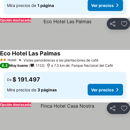
Mira precios de
1 página
Ver precios
Opción destacada
Compartir
Ag
Eco Hotel Las Palmas
Hotel
Vistas panorámicas a las plantaciones de café
2 Estrellas
8,3
Muy bueno
1.112
a 7.3 km de: Parque Nacional del Café
$ 191.497
De
Mira precios de
3 páginas
Ver precios
Opción destacada
Compartir
Ag