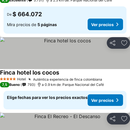
9,3
Excelente
5.751
a 2.5 km de: Parque Nacional del Café
$ 664.072
De
Mira precios de
5 páginas
Ver precios
Compartir
Ag
Finca hotel los cocos
Hotel
Auténtica experiencia de finca colombiana
5 Estrellas
7,5
Bueno
793
a 0.9 km de: Parque Nacional del Café
Elige fechas para ver los precios exactos
Ver precios
Compartir
Ag