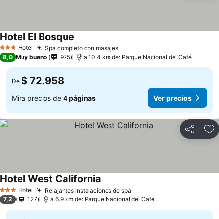
Hotel El Bosque
Hotel
Spa completo con masajes
3 Estrellas
8,0
Muy bueno
975
a 10.4 km de: Parque Nacional del Café
$ 72.958
De
Mira precios de
4 páginas
Ver precios
Compartir
Ag
Hotel West California
Hotel
Relajantes instalaciones de spa
3 Estrellas
7,2
127
a 6.9 km de: Parque Nacional del Café