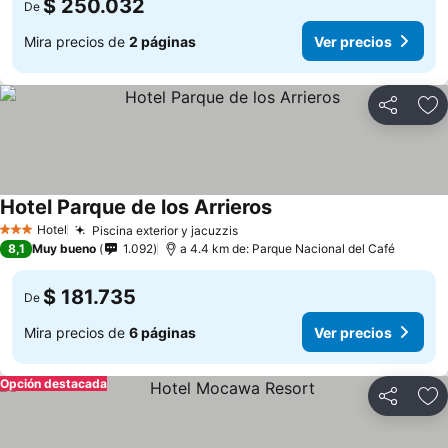
$ 250.032
De
Mira precios de
2 páginas
Ver precios
Compartir
Ag
Hotel Parque de los Arrieros
Hotel
Piscina exterior y jacuzzis
3 Estrellas
8,1
Muy bueno
1.092
a 4.4 km de: Parque Nacional del Café
$ 181.735
De
Mira precios de
6 páginas
Ver precios
Opción destacada
Compartir
Ag