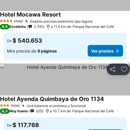
Hotel Mocawa Resort
Hotel
Amplias piscinas exteriores tipo laguna
4 Estrellas
8,9
Excelente
3.391
a 11.4 km de: Parque Nacional del Café
$ 540.653
De
Mira precios de
9 páginas
Ver precios
Compartir
Ag
Hotel Ayenda Quimbaya de Oro 1134
Hotel
Una estancia económica y funcional
3 Estrellas
8,3
Muy bueno
325
a 10.7 km de: Parque Nacional del Café
$ 117.768
De