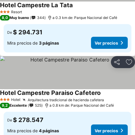
Hotel Campestre La Tata
Resort
3 Estrellas
8,0
Muy bueno
344
a 0.3 km de: Parque Nacional del Café
$ 294.731
De
Mira precios de
3 páginas
Ver precios
Compartir
Ag
Hotel Campestre Paraiso Cafetero
Hotel
Arquitectura tradicional de hacienda cafetera
3 Estrellas
9,2
Excelente
525
a 0.8 km de: Parque Nacional del Café
$ 278.547
De
Mira precios de
4 páginas
Ver precios