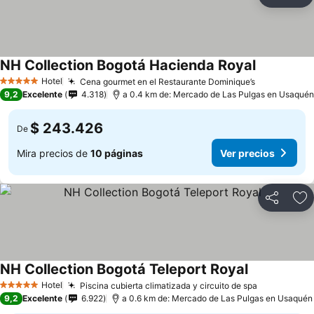
Compartir
Ag
NH Collection Bogotá Hacienda Royal
Ver precio
Hotel
Cena gourmet en el Restaurante Dominique’s
Ver precio
5 Estrellas
9,2
Excelente
4.318
a 0.4 km de: Mercado de Las Pulgas en Usaquén
$ 243.426
De
Mira precios de
10 páginas
Ver precios
Compartir
Ag
NH Collection Bogotá Teleport Royal
Ver precios
Hotel
Piscina cubierta climatizada y circuito de spa
Ver precio
5 Estrellas
9,2
Excelente
6.922
a 0.6 km de: Mercado de Las Pulgas en Usaquén