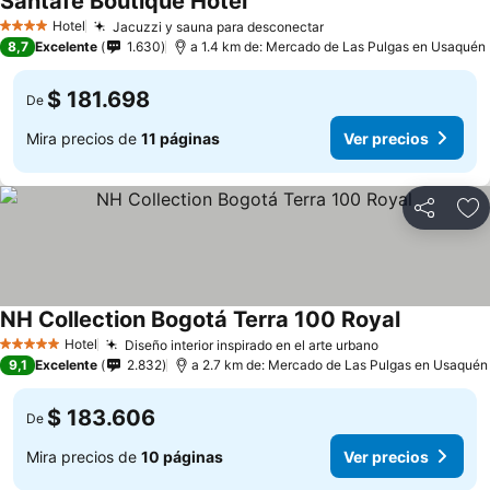
Santafe Boutique Hotel
Ver precios
Hotel
Jacuzzi y sauna para desconectar
Ver precios
4 Estrellas
8,7
Excelente
1.630
a 1.4 km de: Mercado de Las Pulgas en Usaquén
$ 181.698
De
Mira precios de
11 páginas
Ver precios
Compartir
Ag
NH Collection Bogotá Terra 100 Royal
Ver precio
Hotel
Diseño interior inspirado en el arte urbano
Ver precios
5 Estrellas
9,1
Excelente
2.832
a 2.7 km de: Mercado de Las Pulgas en Usaquén
$ 183.606
De
Mira precios de
10 páginas
Ver precios