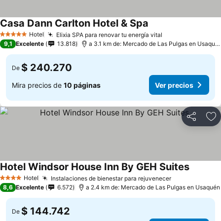
Casa Dann Carlton Hotel & Spa
Ver precios
Hotel
Elixia SPA para renovar tu energía vital
Ver precios
5 Estrellas
9,1
Excelente
13.818
a 3.1 km de: Mercado de Las Pulgas en Usaqué
$ 240.270
De
Mira precios de
10 páginas
Ver precios
Compartir
Ag
Hotel Windsor House Inn By GEH Suites
Ver prec
Hotel
Instalaciones de bienestar para rejuvenecer
Ver precios
4 Estrellas
8,6
Excelente
6.572
a 2.4 km de: Mercado de Las Pulgas en Usaquén
$ 144.742
De