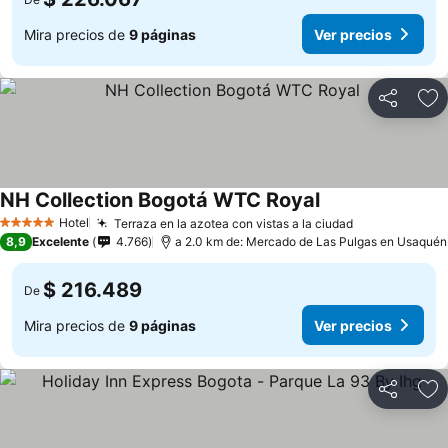
Mira precios de
9 páginas
Ver precios
Compartir
Ag
NH Collection Bogotá WTC Royal
Ver precios
Hotel
Terraza en la azotea con vistas a la ciudad
Ver precios
5 Estrellas
8,9
Excelente
4.766
a 2.0 km de: Mercado de Las Pulgas en Usaquén
$ 216.489
De
Mira precios de
9 páginas
Ver precios
Compartir
Ag