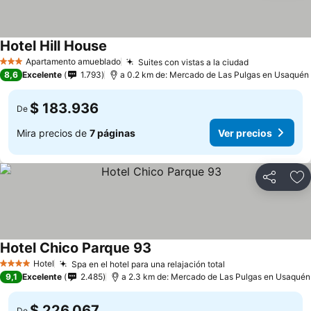
Hotel Hill House
Ver precios
Apartamento amueblado
Suites con vistas a la ciudad
Ver precios
3 Estrellas
8,6
Excelente
1.793
a 0.2 km de: Mercado de Las Pulgas en Usaquén
$ 183.936
De
Mira precios de
7 páginas
Ver precios
Compartir
Ag
Hotel Chico Parque 93
Ver precios
Hotel
Spa en el hotel para una relajación total
Ver precios
4 Estrellas
9,1
Excelente
2.485
a 2.3 km de: Mercado de Las Pulgas en Usaquén
$ 226.067
De