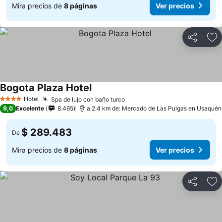
Mira precios de
8 páginas
Ver precios
Compartir
Ag
Bogota Plaza Hotel
Ver precios
Hotel
Spa de lujo con baño turco
Ver precios
4 Estrellas
9,0
Excelente
8.465
a 2.4 km de: Mercado de Las Pulgas en Usaquén
$ 289.483
De
Mira precios de
8 páginas
Ver precios
Compartir
Ag