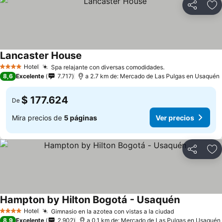
Compartir
Ag
Lancaster House
Ver precios
Hotel
Spa relajante con diversas comodidades.
Ver precios
4 Estrellas
8,6
Excelente
7.717
a 2.7 km de: Mercado de Las Pulgas en Usaquén
$ 177.624
De
Mira precios de
5 páginas
Ver precios
Compartir
Ag
Hampton by Hilton Bogotá - Usaquén
Ver precios
Hotel
Gimnasio en la azotea con vistas a la ciudad
Ver precios
4 Estrellas
8,9
Excelente
2.902
a 0.1 km de: Mercado de Las Pulgas en Usaquén