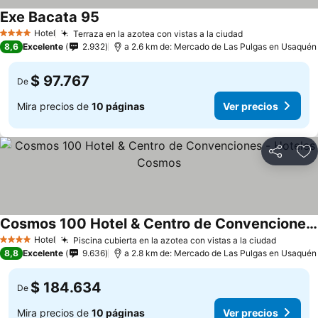
Exe Bacata 95
Ver precios
Hotel
Terraza en la azotea con vistas a la ciudad
Ver precios
4 Estrellas
8,6
Excelente
2.932
a 2.6 km de: Mercado de Las Pulgas en Usaquén
$ 97.767
De
Mira precios de
10 páginas
Ver precios
Compartir
Ag
Cosmos 100 Hotel & Centro de Convenciones - Hoteles Cosmos
Ver precios
Hotel
Piscina cubierta en la azotea con vistas a la ciudad
Ver pre
4 Estrellas
8,8
Excelente
9.636
a 2.8 km de: Mercado de Las Pulgas en Usaquén
$ 184.634
De
Mira precios de
10 páginas
Ver precios