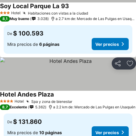
Soy Local Parque La 93
Ver precios
Hotel
Habitaciones con vistas a la ciudad
Ver precios
3 Estrellas
8,1
Muy bueno
3.028
a 2.7 km de: Mercado de Las Pulgas en Usaqué
$ 100.593
De
Mira precios de
6 páginas
Ver precios
Compartir
Ag
Hotel Andes Plaza
Ver precios
Hotel
Spa y zona de bienestar
Ver precios
4 Estrellas
8,7
Excelente
5.362
a 2.2 km de: Mercado de Las Pulgas en Usaquén
$ 131.860
De
Mira precios de
10 páginas
Ver precios