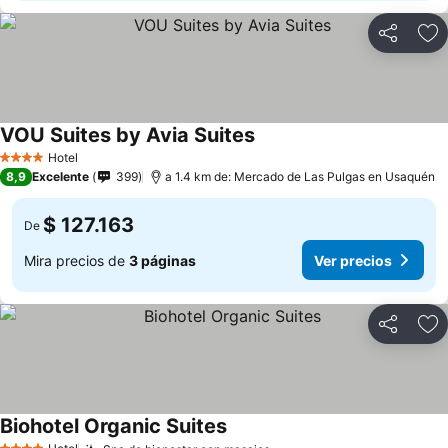
Compartir
Ag
VOU Suites by Avia Suites
Ver precios
Hotel
4 Estrellas
8,9
Excelente
399
a 1.4 km de: Mercado de Las Pulgas en Usaquén
$ 127.163
De
Mira precios de
3 páginas
Ver precios
Compartir
Ag
Biohotel Organic Suites
Ver precios