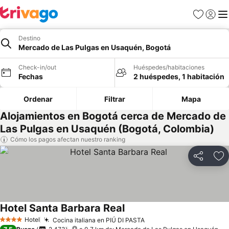
Favoritos
Iniciar 
Me
Destino
Mercado de Las Pulgas en Usaquén, Bogotá
Check-in/out
Huéspedes/habitaciones
Fechas
2 huéspedes, 1 habitación
Ordenar
Filtrar
Mapa
Alojamientos en Bogotá cerca de Mercado de
Las Pulgas en Usaquén (Bogotá, Colombia)
Cómo los pagos afectan nuestro ranking
Compartir
Ag
Hotel Santa Barbara Real
Ver precios
Hotel
Cocina italiana en PIÚ DI PASTA
Ver precios
4 Estrellas