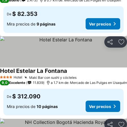
7,5
Bueno
2.473
a 0.7 km de: Mercado de Las Pulgas en Usaquén
$ 82.353
De
Mira precios de
9 páginas
Ver precios
Compartir
Ag
Hotel Estelar La Fontana
Ver precios
Hotel
Maki Bar con sushi y cócteles
Ver precios
4 Estrellas
9,0
Excelente
11.839
a 1.7 km de: Mercado de Las Pulgas en Usaquén
$ 312.090
De
Mira precios de
10 páginas
Ver precios