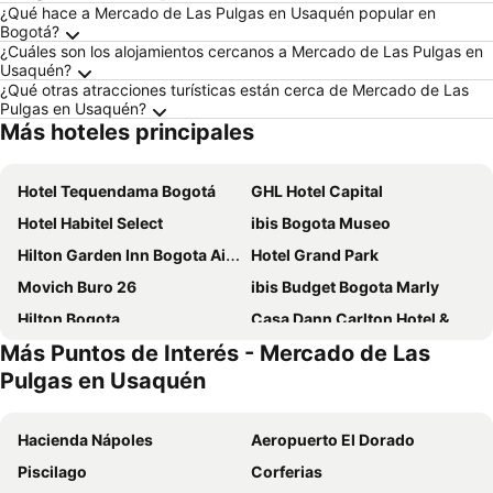
¿Qué hace a Mercado de Las Pulgas en Usaquén popular en
Bogotá?
¿Cuáles son los alojamientos cercanos a Mercado de Las Pulgas en
Usaquén?
¿Qué otras atracciones turísticas están cerca de Mercado de Las
Pulgas en Usaquén?
Más hoteles principales
Hotel Tequendama Bogotá
GHL Hotel Capital
Hotel Habitel Select
ibis Bogota Museo
Hilton Garden Inn Bogota Airport
Hotel Grand Park
Movich Buro 26
ibis Budget Bogota Marly
Hilton Bogota
Casa Dann Carlton Hotel & Spa
Más Puntos de Interés - Mercado de Las
Hotel Dann Carlton Bogota
Tequendama Suites Bogota
Pulgas en Usaquén
Sonesta Hotel Bogota
Hotel Dann Avenida 19
NH Bogotá Urban 26 Royal
Hotel Habitel Prime
Hacienda Nápoles
Aeropuerto El Dorado
Cosmos 100 Hotel & Centro de Convenciones - Hoteles Cosmos
Hotel Distrito ZF
Piscilago
Corferias
Exe Bacata 95
Hotel Santiago Plaza