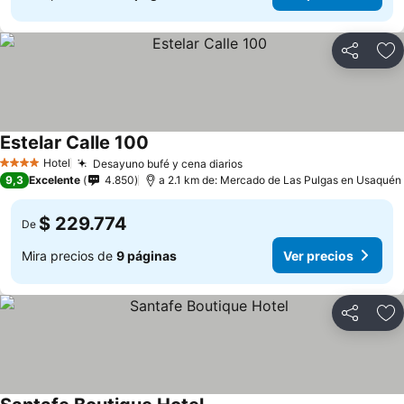
Compartir
Ag
Estelar Calle 100
Ver precios
Hotel
Desayuno bufé y cena diarios
Ver precios
4 Estrellas
9,3
Excelente
4.850
a 2.1 km de: Mercado de Las Pulgas en Usaquén
$ 229.774
De
Mira precios de
9 páginas
Ver precios
Compartir
Ag