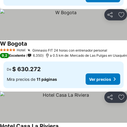
Compartir
Ag
W Bogota
Ver precios
Hotel
Gimnasio FIT 24 horas con entrenador personal
Ver preci
5 Estrellas
9,2
Excelente
6.350
a 0.5 km de: Mercado de Las Pulgas en Usaquén
$ 630.272
De
Mira precios de
11 páginas
Ver precios
Compartir
Ag
Hotel Casa La Riviera