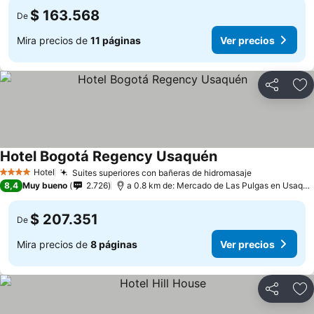
$ 163.568
De
Mira precios de
11 páginas
Ver precios
Compartir
Ag
Hotel Bogotá Regency Usaquén
Ver precios
Hotel
Suites superiores con bañeras de hidromasaje
Ver precios
4 Estrellas
8,4
Muy bueno
2.726
a 0.8 km de: Mercado de Las Pulgas en Usaqué
$ 207.351
De
Mira precios de
8 páginas
Ver precios
Compartir
Ag