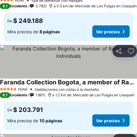
Hotel
Spa de bienestar con masajes
Ver precios
4 Estrellas
9,1
Excelente
3.782
a 0.5 km de: Mercado de Las Pulgas en Usaquén
$ 249.188
De
Mira precios de
8 páginas
Ver precios
Compartir
Ag
Faranda Collection Bogota, a member of Radisson Individuals
Ver precios
Hotel
Habitaciones con vistas a la montaña
Ver precios
5 Estrellas
9,1
Excelente
1.861
a 1.2 km de: Mercado de Las Pulgas en Usaquén
$ 203.791
De
Mira precios de
10 páginas
Ver precios