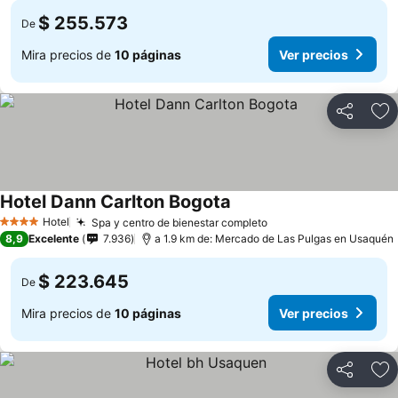
$ 255.573
De
Mira precios de
10 páginas
Ver precios
Compartir
Ag
Hotel Dann Carlton Bogota
Ver precios
Hotel
Spa y centro de bienestar completo
Ver precios
4 Estrellas
8,9
Excelente
7.936
a 1.9 km de: Mercado de Las Pulgas en Usaquén
$ 223.645
De
Mira precios de
10 páginas
Ver precios
Compartir
Ag