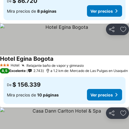
$ 86.720
De
Mira precios de
8 páginas
Ver precios
Compartir
Ag
Hotel Egina Bogota
Ver precios
Hotel
Relajante baño de vapor y gimnasio
Ver precios
3 Estrellas
8,5
Excelente
2.743
a 1.2 km de: Mercado de Las Pulgas en Usaquén
$ 156.339
De
Mira precios de
10 páginas
Ver precios
Compartir
Ag