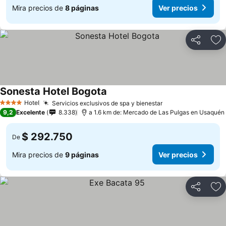
Mira precios de
8 páginas
Ver precios
Compartir
Ag
Sonesta Hotel Bogota
Ver precios
Hotel
Servicios exclusivos de spa y bienestar
Ver precios
4 Estrellas
9,2
Excelente
8.338
a 1.6 km de: Mercado de Las Pulgas en Usaquén
$ 292.750
De
Mira precios de
9 páginas
Ver precios
Compartir
Ag