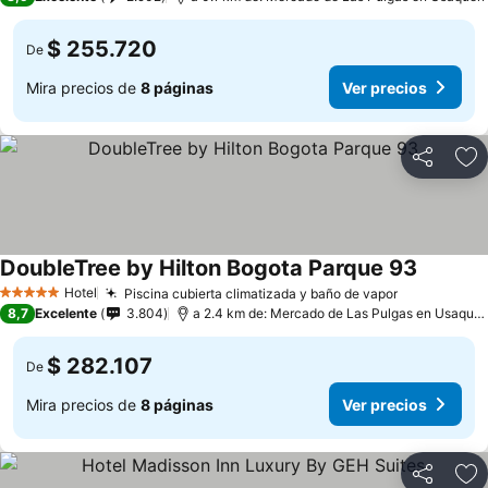
$ 255.720
De
Mira precios de
8 páginas
Ver precios
Compartir
Ag
DoubleTree by Hilton Bogota Parque 93
Ver prec
Hotel
Piscina cubierta climatizada y baño de vapor
Ver precio
5 Estrellas
8,7
Excelente
3.804
a 2.4 km de: Mercado de Las Pulgas en Usaqué
$ 282.107
De
Mira precios de
8 páginas
Ver precios
Compartir
Ag