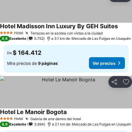
Hotel Madisson Inn Luxury By GEH Suites
Ver pr
Hotel
Terrazas en la azotea con vistas a la ciudad
Ver precios
4 Estrellas
8,6
Excelente
5.752
a 3.1 km de: Mercado de Las Pulgas en Usaquén
$ 164.412
De
Mira precios de
9 páginas
Ver precios
Compartir
Ag
Hotel Le Manoir Bogota
Ver precios
Hotel
Galería de arte dentro del hotel
Ver precios
4 Estrellas
8,6
Excelente
3.694
a 2.1 km de: Mercado de Las Pulgas en Usaquén