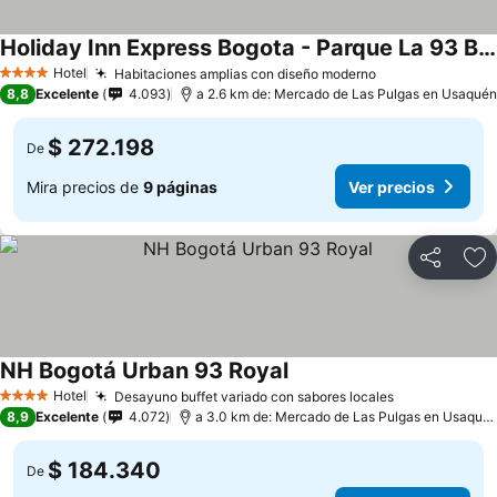
Holiday Inn Express Bogota - Parque La 93 By Ihg
Ver precios
Hotel
Habitaciones amplias con diseño moderno
Ver precios
4 Estrellas
8,8
Excelente
4.093
a 2.6 km de: Mercado de Las Pulgas en Usaquén
$ 272.198
De
Mira precios de
9 páginas
Ver precios
Compartir
Ag
NH Bogotá Urban 93 Royal
Ver precios
Hotel
Desayuno buffet variado con sabores locales
Ver precios
4 Estrellas
8,9
Excelente
4.072
a 3.0 km de: Mercado de Las Pulgas en Usaqué
$ 184.340
De