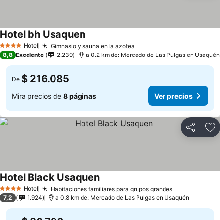
Hotel bh Usaquen
Ver precios
Hotel
Gimnasio y sauna en la azotea
Ver precios
4 Estrellas
8,8
Excelente
2.239
a 0.2 km de: Mercado de Las Pulgas en Usaquén
$ 216.085
De
Mira precios de
8 páginas
Ver precios
Compartir
Ag
Hotel Black Usaquen
Ver precios
Hotel
Habitaciones familiares para grupos grandes
Ver precios
4 Estrellas
7,2
1.924
a 0.8 km de: Mercado de Las Pulgas en Usaquén