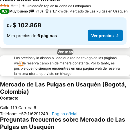
Ver precios
Hotel
Ubicación top en la Zona de Embajadas
Ver precios
3 Estrellas
8,2
Muy bueno
713
a 1.7 km de: Mercado de Las Pulgas en Usaquén
$ 102.868
De
Mira precios de
6 páginas
Ver precios
Ver más
Los precios y la disponibilidad que recibe trivago de las páginas
web de reserva cambian de manera constante. Por lo tanto, es
posible que no siempre encuentres en una página web de reserva
la misma oferta que viste en trivago.
Mercado de Las Pulgas en Usaquén (Bogotá,
Colombia)
Contacto
Calle 119 Carrera 6
,
Teléfono
:
+57(1)6291249
|
Página oficial
Preguntas frecuentes sobre Mercado de Las
Pulgas en Usaquén