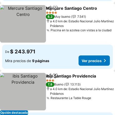
Mercure Santiago Centro
Compartir
Agregar a favoritos
4 Estrellas
8,2
Muy bueno
7.541
a 4.0 km de: Estadio Nacional Julio Martínez
Prádanos
Piscina en la azotea con vistas a la ciudad
V
$ 243.971
De
Mira precios de
9 páginas
Ver precios
ibis Santiago Providencia
Compartir
Agregar a favoritos
V
3 Estrellas
7,8
Bueno
13.113
a 4.0 km de: Estadio Nacional Julio Martínez
Prádanos
Restaurante La Table Rouge
Ver precios
Opción destacada