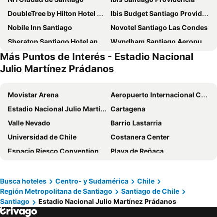
DoubleTree by Hilton Hotel Santiago - Vitacura
Ibis Budget Santiago Providencia
Nobile Inn Santiago
Novotel Santiago Las Condes
Sheraton Santiago Hotel and Convention Center
Wyndham Santiago Aeropuerto
Más Puntos de Interés - Estadio Nacional
City Express by Marriott Santiago Aeropuerto Chile
Ola Santiago Providencia, Tapestry Collection by Hilton
Julio Martínez Prádanos
NH Collection Plaza Santiago
Novotel Santiago Vitacura
Four Points by Sheraton Santiago
Nobile Hotel Estación Central
Movistar Arena
Aeropuerto Internacional Comodoro Arturo Merino Benítez
Radisson Blu Plaza El Bosque Santiago
hUB Providencia
Estadio Nacional Julio Martínez Prádanos
Cartagena
Hyatt Place Santiago/Vitacura
Almacruz Hotel y Centro de Convenciones
Valle Nevado
Barrio Lastarria
Hotel Capital Bellet
Hotel Fundador
Universidad de Chile
Costanera Center
Holiday Inn Express Santiago Las Condes By Ihg
Wyndham Garden Santiago Kennedy
Espacio Riesco Convention Center
Playa de Reñaca
Plaza El Bosque Ebro
Hotel Plaza San Francisco
Cajón del Maipo
Club Viña del Mar
Pullman Santiago Vitacura
Hotel Santa Lucia
Planetario de la Universidad de Santiago
El Encanto
Busca hoteles
Centro- y Sudamérica
Chile
Hilton Garden Inn Santiago Airport
Mercure Santiago Centro
Región Metropolitana de Santiago
Santiago de Chile
Playa Las Salinas
Centro Comercial Parque Arauco
Hotel HW Libertad
Panamericana Hotel Providencia
Santiago
Estadio Nacional Julio Martínez Prádanos
Portillo
Playa Acapulco
Eurotel Providencia
Holiday Inn Santiago - Airport Terminal By Ihg