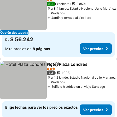
2 Estrellas
8,8
Excelente
8.859
a 3.4 km de: Estadio Nacional Julio Martínez
Prádanos
Jardín y terraza al aire libre
Ver precios
Opción destacada
$ 56.242
De
Mira precios de
8 páginas
Ver precios
Hotel Plaza Londres
Compartir
Agregar a favoritos
Ver pr
3 Estrellas
7,3
1.008
a 4.2 km de: Estadio Nacional Julio Martínez
Prádanos
Edificio histórico en el viejo Santiago
Ver p
Elige fechas para ver los precios exactos
Ver precios