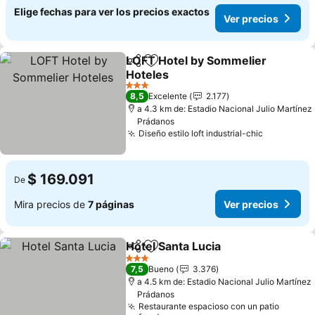
Elige fechas para ver los precios exactos
Ver precios
LOFT Hotel by Sommelier
Compartir
Agregar a favoritos
Hoteles
Ver precios
3 Estrellas
8,5
Excelente
2.177
a 4.3 km de: Estadio Nacional Julio Martínez
Prádanos
Diseño estilo loft industrial-chic
Ver preci
$ 169.091
De
Mira precios de
7 páginas
Ver precios
Hotel Santa Lucia
Compartir
Agregar a favoritos
Ver preci
3 Estrellas
7,5
Bueno
3.376
a 4.5 km de: Estadio Nacional Julio Martínez
Prádanos
Restaurante espacioso con un patio