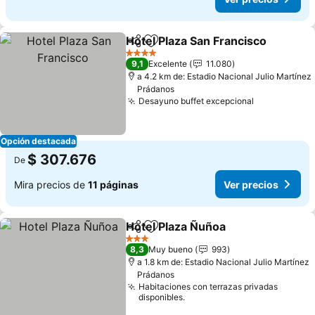
Hotel Plaza San Francisco
Compartir
Agregar a favoritos
4 Estrellas
9,1
Excelente
11.080
a 4.2 km de: Estadio Nacional Julio Martínez
Prádanos
Desayuno buffet excepcional
Ver precios
Opción destacada
$ 307.676
De
Mira precios de
11 páginas
Ver precios
Hotel Plaza Ñuñoa
Compartir
Agregar a favoritos
Ver prec
3 Estrellas
8,3
Muy bueno
993
a 1.8 km de: Estadio Nacional Julio Martínez
Prádanos
Habitaciones con terrazas privadas
disponibles.