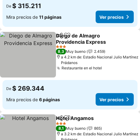
$ 315.211
De
Mira precios de
11 páginas
Ver precios
Diego de Almagro
Compartir
Agregar a favoritos
Providencia Express
Ver precios
3 Estrellas
8,3
Muy bueno
2.459
a 4.2 km de: Estadio Nacional Julio Martínez
Prádanos
Restaurante en el hotel
Ver precios
$ 269.344
De
Mira precios de
6 páginas
Ver precios
Hotel Angamos
Compartir
Agregar a favoritos
Ver precio
3 Estrellas
8,1
Muy bueno
865
a 3.2 km de: Estadio Nacional Julio Martínez
Prádanos