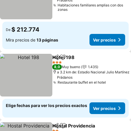
Prádanos
Habitaciones familiares amplias con dos
zonas
$ 212.774
De
Mira precios de
13 páginas
Ver precios
Hotel 198
Compartir
Agregar a favoritos
Ver precios
3 Estrellas
8,0
Muy bueno
1.435
a 3.2 km de: Estadio Nacional Julio Martínez
Prádanos
Restaurante buffet en el hotel
Ver precios
Elige fechas para ver los precios exactos
Ver precios
Hostal Providencia
Compartir
Agregar a favoritos
Ver pre