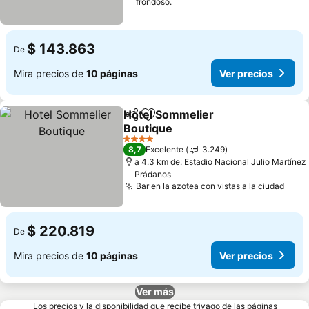
frondoso.
$ 143.863
De
Mira precios de
10 páginas
Ver precios
Hotel Sommelier
Compartir
Agregar a favoritos
Boutique
Ver precios
4 Estrellas
8,7
Excelente
3.249
a 4.3 km de: Estadio Nacional Julio Martínez
Prádanos
Bar en la azotea con vistas a la ciudad
Ver 
$ 220.819
De
Mira precios de
10 páginas
Ver precios
Ver más
Los precios y la disponibilidad que recibe trivago de las páginas