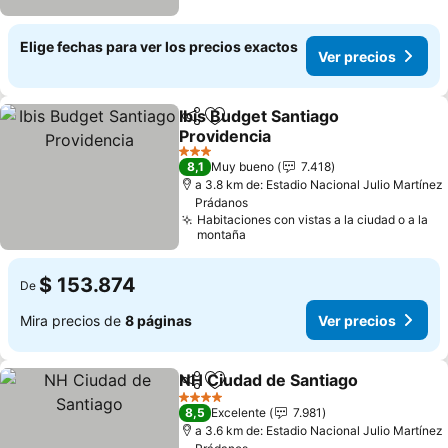
Elige fechas para ver los precios exactos
Ver precios
Ibis Budget Santiago
Compartir
Agregar a favoritos
Providencia
Ver precios
3 Estrellas
8,1
Muy bueno
7.418
a 3.8 km de: Estadio Nacional Julio Martínez
Prádanos
Habitaciones con vistas a la ciudad o a la
montaña
$ 153.874
De
Mira precios de
8 páginas
Ver precios
NH Ciudad de Santiago
Compartir
Agregar a favoritos
Ver
4 Estrellas
8,5
Excelente
7.981
a 3.6 km de: Estadio Nacional Julio Martínez