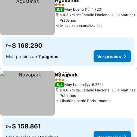
Agustinas
Ver precios
3 Estrellas
8,3
Muy bueno
1.720
a 4.3 km de: Estadio Nacional Julio Martínez
Prádanos
Masajes personalizados
Ver precios
$ 168.290
De
Mira precios de
7 páginas
Ver precios
Novapark
Compartir
Agregar a favoritos
Ver precios
3 Estrellas
8,4
Muy bueno
6.225
a 4.0 km de: Estadio Nacional Julio Martínez
Prádanos
Histórico barrio París Londres
Ver precios
$ 158.861
De