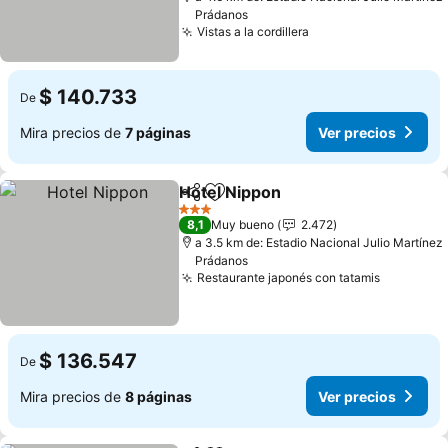
Prádanos
Vistas a la cordillera
Ver precios
$ 140.733
De
Mira precios de
7 páginas
Ver precios
Hotel Nippon
Compartir
Agregar a favoritos
Ver precios
3 Estrellas
8,1
Muy bueno
2.472
a 3.5 km de: Estadio Nacional Julio Martínez
Prádanos
Restaurante japonés con tatamis
Ver prec
$ 136.547
De
Mira precios de
8 páginas
Ver precios