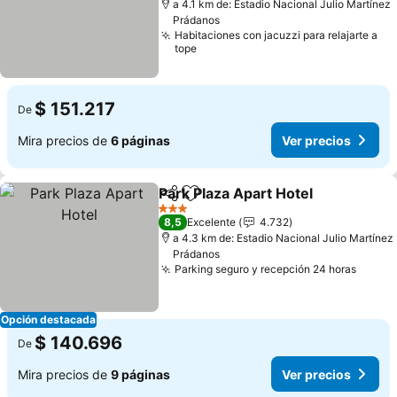
a 4.1 km de: Estadio Nacional Julio Martínez
Prádanos
Habitaciones con jacuzzi para relajarte a
tope
$ 151.217
De
Mira precios de
6 páginas
Ver precios
Park Plaza Apart Hotel
Compartir
Agregar a favoritos
Ver 
3 Estrellas
8,5
Excelente
4.732
a 4.3 km de: Estadio Nacional Julio Martínez
Prádanos
Parking seguro y recepción 24 horas
Ver p
Opción destacada
$ 140.696
De
Mira precios de
9 páginas
Ver precios