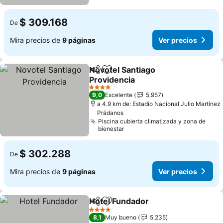
$ 309.168
De
Mira precios de
9 páginas
Ver precios
Novotel Santiago
Compartir
Agregar a favoritos
Providencia
Ver precios
4 Estrellas
9,0
Excelente
5.957
a 4.9 km de: Estadio Nacional Julio Martínez
Prádanos
Piscina cubierta climatizada y zona de
bienestar
$ 302.288
De
Mira precios de
9 páginas
Ver precios
Hotel Fundador
Compartir
Agregar a favoritos
Ver precio
4 Estrellas
8,1
Muy bueno
5.235