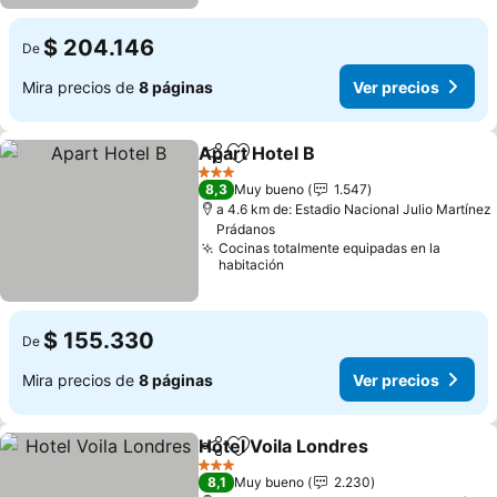
$ 204.146
De
Mira precios de
8 páginas
Ver precios
Apart Hotel B
Compartir
Agregar a favoritos
Ver precios
3 Estrellas
8,3
Muy bueno
1.547
a 4.6 km de: Estadio Nacional Julio Martínez
Prádanos
Cocinas totalmente equipadas en la
habitación
$ 155.330
De
Mira precios de
8 páginas
Ver precios
Hotel Voila Londres
Compartir
Agregar a favoritos
Ver pr
3 Estrellas
8,1
Muy bueno
2.230