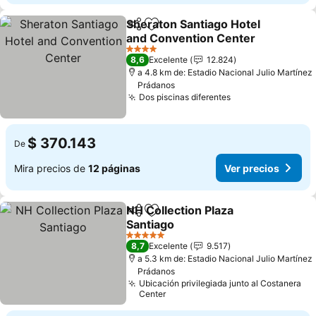
Sheraton Santiago Hotel
Compartir
Agregar a favoritos
and Convention Center
Ver precios
4 Estrellas
8,6
Excelente
12.824
a 4.8 km de: Estadio Nacional Julio Martínez
Prádanos
Dos piscinas diferentes
Ver precios
$ 370.143
De
Mira precios de
12 páginas
Ver precios
NH Collection Plaza
Compartir
Agregar a favoritos
Santiago
Ver precios
5 Estrellas
8,7
Excelente
9.517
a 5.3 km de: Estadio Nacional Julio Martínez
Prádanos
Ubicación privilegiada junto al Costanera
Center