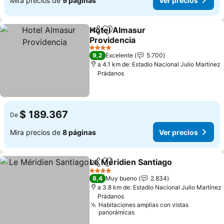
Mira precios de
9 páginas
Ver precios
Hotel Almasur
Compartir
Agregar a favoritos
Providencia
Ver precios
4 Estrellas
9,2
Excelente
5.700
a 4.1 km de: Estadio Nacional Julio Martínez
Prádanos
$ 189.367
De
Mira precios de
8 páginas
Ver precios
Le Méridien Santiago
Compartir
Agregar a favoritos
Ver p
4 Estrellas
8,4
Muy bueno
2.834
a 3.8 km de: Estadio Nacional Julio Martínez
Prádanos
Habitaciones amplias con vistas
panorámicas