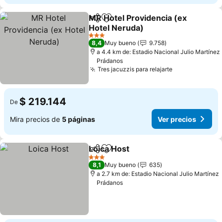
MR Hotel Providencia (ex
Compartir
Agregar a favoritos
Hotel Neruda)
Ver precios
3 Estrellas
8,4
Muy bueno
9.758
a 4.4 km de: Estadio Nacional Julio Martínez
Prádanos
Tres jacuzzis para relajarte
Ver precios
$ 219.144
De
Mira precios de
5 páginas
Ver precios
Loica Host
Compartir
Agregar a favoritos
Ver precios
3 Estrellas
8,1
Muy bueno
635
a 2.7 km de: Estadio Nacional Julio Martínez
Prádanos