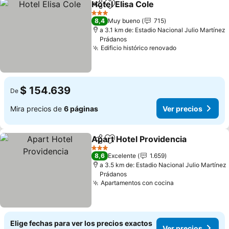
Hotel Elisa Cole
Compartir
Agregar a favoritos
Ver precio
3 Estrellas
8,4
Muy bueno
715
a 3.1 km de: Estadio Nacional Julio Martínez
Prádanos
Edificio histórico renovado
Ver precios
$ 154.639
De
Mira precios de
6 páginas
Ver precios
Apart Hotel Providencia
Compartir
Agregar a favoritos
Ve
3 Estrellas
8,6
Excelente
1.659
a 3.5 km de: Estadio Nacional Julio Martínez
Prádanos
Apartamentos con cocina
Ver precios
Elige fechas para ver los precios exactos
Ver precios