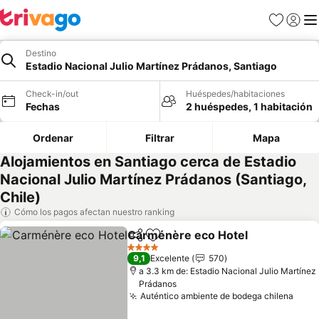
Favoritos
Iniciar 
Me
Destino
Estadio Nacional Julio Martínez Prádanos, Santiago
Check-in/out
Huéspedes/habitaciones
Fechas
2 huéspedes, 1 habitación
Ordenar
Filtrar
Mapa
Alojamientos en Santiago cerca de Estadio
Nacional Julio Martínez Prádanos (Santiago,
Chile)
Cómo los pagos afectan nuestro ranking
Carménère eco Hotel
Compartir
Agregar a favoritos
Ver 
4 Estrellas
9,1
Excelente
570
a 3.3 km de: Estadio Nacional Julio Martínez
Prádanos
Auténtico ambiente de bodega chilena
Ver 