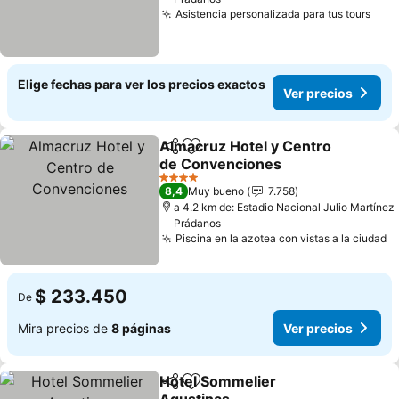
Asistencia personalizada para tus tours
Ver 
Elige fechas para ver los precios exactos
Ver precios
Almacruz Hotel y Centro
Compartir
Agregar a favoritos
de Convenciones
Ver precios
4 Estrellas
8,4
Muy bueno
7.758
a 4.2 km de: Estadio Nacional Julio Martínez
Prádanos
Piscina en la azotea con vistas a la ciudad
V
$ 233.450
De
Mira precios de
8 páginas
Ver precios
Hotel Sommelier
Compartir
Agregar a favoritos