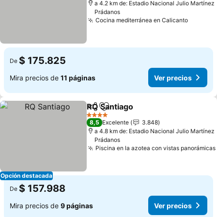
a 4.2 km de: Estadio Nacional Julio Martínez
Prádanos
Cocina mediterránea en Calicanto
Ver pre
$ 175.825
De
Mira precios de
11 páginas
Ver precios
RQ Santiago
Compartir
Agregar a favoritos
Ver precios
4 Estrellas
8,5
Excelente
3.848
a 4.8 km de: Estadio Nacional Julio Martínez
Prádanos
Piscina en la azotea con vistas panorámicas
Opción destacada
$ 157.988
De
Mira precios de
9 páginas
Ver precios