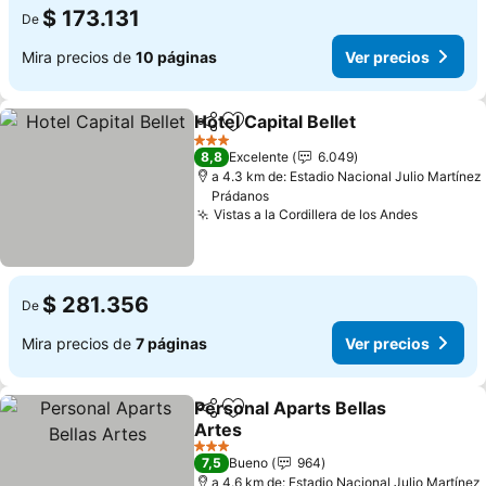
$ 173.131
De
Mira precios de
10 páginas
Ver precios
Hotel Capital Bellet
Compartir
Agregar a favoritos
Ver pre
3 Estrellas
8,8
Excelente
6.049
a 4.3 km de: Estadio Nacional Julio Martínez
Prádanos
Vistas a la Cordillera de los Andes
Ver prec
$ 281.356
De
Mira precios de
7 páginas
Ver precios
Personal Aparts Bellas
Compartir
Agregar a favoritos
Artes
Ver precios
3 Estrellas
7,5
Bueno
964
a 4.6 km de: Estadio Nacional Julio Martínez