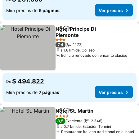
Mira precios de
6 páginas
Ver precios
Hotel Principe Di
Compartir
Agregar a favoritos
Piemonte
3 Estrellas
7,4
1.172
a 1.8 km de: Coliseo
Edificio renovado con encanto clásico
$ 494.822
De
Mira precios de
7 páginas
Ver precios
Hotel St. Martin
Compartir
Agregar a favoritos
4 Estrellas
8,5
Excelente
2.346
a 0.7 km de: Estación Termini
Restaurante italiano tradicional en el hotel