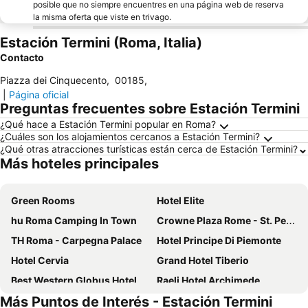
posible que no siempre encuentres en una página web de reserva
la misma oferta que viste en trivago.
Estación Termini (Roma, Italia)
Contacto
Piazza dei Cinquecento
,
00185
,
|
Página oficial
Preguntas frecuentes sobre Estación Termini
¿Qué hace a Estación Termini popular en Roma?
¿Cuáles son los alojamientos cercanos a Estación Termini?
¿Qué otras atracciones turísticas están cerca de Estación Termini?
Más hoteles principales
Green Rooms
Hotel Elite
hu Roma Camping In Town
Crowne Plaza Rome - St. Peters By Ihg
TH Roma - Carpegna Palace
Hotel Principe Di Piemonte
Hotel Cervia
Grand Hotel Tiberio
Best Western Globus Hotel
Raeli Hotel Archimede
Más Puntos de Interés - Estación Termini
Hotel Nord Nuova Roma
Favola Romana