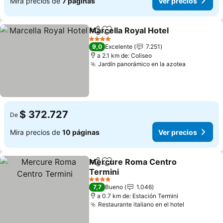
Mira precios de
7 páginas
Ver precios
Marcella Royal Hotel
Compartir
Agregar a favoritos
4 Estrellas
9,0
Excelente
7.251
a 2.1 km de: Coliseo
Jardín panorámico en la azotea
$ 372.727
De
Mira precios de
10 páginas
Ver precios
Mercure Roma Centro
Compartir
Agregar a favoritos
Termini
4 Estrellas
7,7
Bueno
1.046
a 0.7 km de: Estación Termini
Restaurante italiano en el hotel