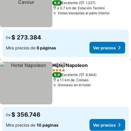
4 Estrellas
8,8
Excelente
1.227
a 0.7 km de: Estación Termini
Vistas tranquilas al patio interior
$ 273.384
De
Mira precios de
6 páginas
Ver precios
Hotel Napoleon
Compartir
Agregar a favoritos
4 Estrellas
8,6
Excelente
6.944
a 1.1 km de: Coliseo
Gimnasio en el hotel
$ 356.746
De
Mira precios de
10 páginas
Ver precios