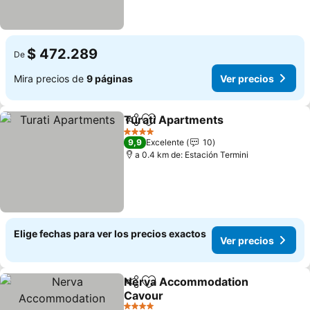
$ 472.289
De
Mira precios de
9 páginas
Ver precios
Turati Apartments
Compartir
Agregar a favoritos
4 Estrellas
9,9
Excelente
10
a 0.4 km de: Estación Termini
Elige fechas para ver los precios exactos
Ver precios
Nerva Accommodation
Compartir
Agregar a favoritos
Cavour