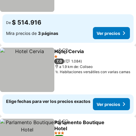
$ 514.916
De
Mira precios de
3 páginas
Ver precios
Hotel Cervia
Compartir
Agregar a favoritos
1 Estrellas
7,0
1.084
a 1.9 km de: Coliseo
Habitaciones versátiles con varias camas
Elige fechas para ver los precios exactos
Ver precios
Parlamento Boutique
Compartir
Agregar a favoritos
Hotel
3 Estrellas