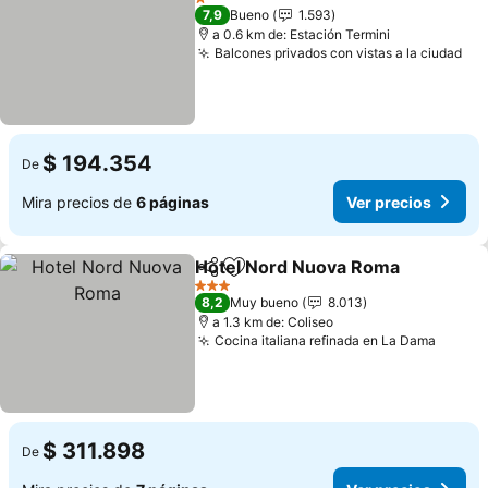
1 Estrellas
7,9
Bueno
1.593
a 0.6 km de: Estación Termini
Balcones privados con vistas a la ciudad
$ 194.354
De
Mira precios de
6 páginas
Ver precios
Hotel Nord Nuova Roma
Compartir
Agregar a favoritos
3 Estrellas
8,2
Muy bueno
8.013
a 1.3 km de: Coliseo
Cocina italiana refinada en La Dama
$ 311.898
De