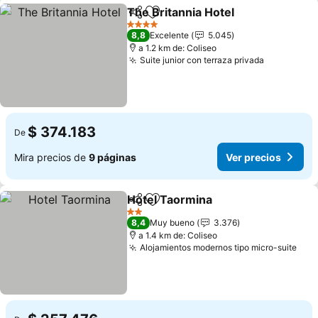
The Britannia Hotel
Compartir
Agregar a favoritos
4 Estrellas
8,8
Excelente
5.045
a 1.2 km de: Coliseo
Suite junior con terraza privada
$ 374.183
De
Mira precios de
9 páginas
Ver precios
Hotel Taormina
Compartir
Agregar a favoritos
2 Estrellas
8,4
Muy bueno
3.376
a 1.4 km de: Coliseo
Alojamientos modernos tipo micro-suite