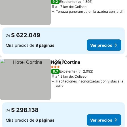
9,2
Excelente
1.896
a 1.7 km de: Coliseo
Terraza panorámica en la azotea con jardín
$ 622.049
De
Mira precios de
8 páginas
Ver precios
Hotel Cortina
Compartir
Agregar a favoritos
3 Estrellas
8,7
Excelente
2.092
a 1.2 km de: Coliseo
Habitaciones insonorizadas con vistas a la
calle
$ 298.138
De
Mira precios de
6 páginas
Ver precios