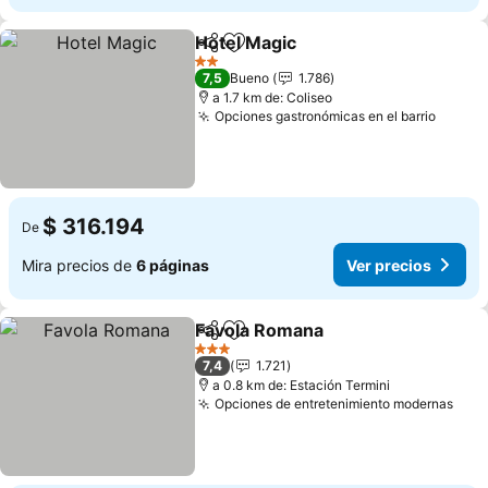
Hotel Magic
Compartir
Agregar a favoritos
2 Estrellas
7,5
Bueno
1.786
a 1.7 km de: Coliseo
Opciones gastronómicas en el barrio
$ 316.194
De
Mira precios de
6 páginas
Ver precios
Favola Romana
Compartir
Agregar a favoritos
3 Estrellas
7,4
1.721
a 0.8 km de: Estación Termini
Opciones de entretenimiento modernas