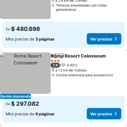
a 2.6 km de: Coliseo
Terrazas amuebladas con vistas
panorámicas
$ 480.698
De
Mira precios de
3 páginas
Ver precios
Roma Resort Colosseum
Compartir
Agregar a favoritos
3 Estrellas
7,4
4.401
a 1.2 km de: Coliseo
Cocina americana para autoservicio
Opción destacada
$ 297.082
De
Mira precios de
6 páginas
Ver precios