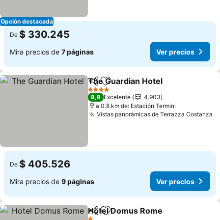
Opción destacada
$ 330.245
De
Mira precios de
7 páginas
Ver precios
The Guardian Hotel
Compartir
Agregar a favoritos
4 Estrellas
8,8
Excelente
4.903
a 0.8 km de: Estación Termini
Vistas panorámicas de Terrazza Costanza
$ 405.526
De
Mira precios de
9 páginas
Ver precios
Hotel Domus Rome
Compartir
Agregar a favoritos