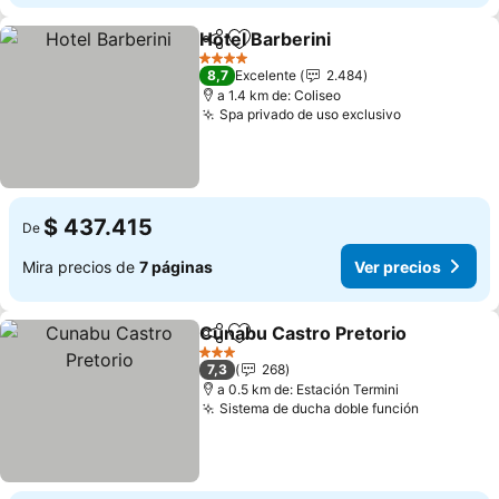
Hotel Barberini
Compartir
Agregar a favoritos
4 Estrellas
8,7
Excelente
2.484
a 1.4 km de: Coliseo
Spa privado de uso exclusivo
$ 437.415
De
Mira precios de
7 páginas
Ver precios
Cunabu Castro Pretorio
Compartir
Agregar a favoritos
3 Estrellas
7,3
268
a 0.5 km de: Estación Termini
Sistema de ducha doble función