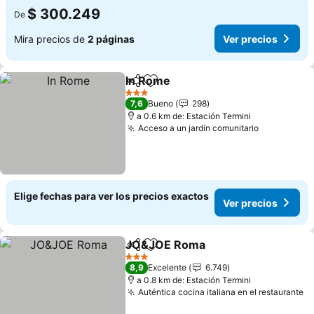
$ 300.249
De
Mira precios de
2 páginas
Ver precios
In Rome
Compartir
Agregar a favoritos
3 Estrellas
7,6
Bueno
298
a 0.6 km de: Estación Termini
Acceso a un jardín comunitario
Elige fechas para ver los precios exactos
Ver precios
JO&JOE Roma
Compartir
Agregar a favoritos
3 Estrellas
8,9
Excelente
6.749
a 0.8 km de: Estación Termini
Auténtica cocina italiana en el restaurante