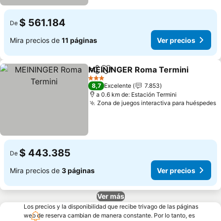
$ 561.184
De
Mira precios de
11 páginas
Ver precios
MEININGER Roma Termini
Compartir
Agregar a favoritos
3 Estrellas
8,7
Excelente
7.853
a 0.6 km de: Estación Termini
Zona de juegos interactiva para huéspedes
$ 443.385
De
Mira precios de
3 páginas
Ver precios
Ver más
Los precios y la disponibilidad que recibe trivago de las páginas
web de reserva cambian de manera constante. Por lo tanto, es