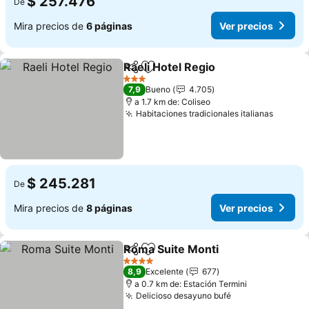
$ 257.476
De
Mira precios de
6 páginas
Ver precios
Raeli Hotel Regio
Compartir
Agregar a favoritos
3 Estrellas
7,9
Bueno
4.705
a 1.7 km de: Coliseo
Habitaciones tradicionales italianas
$ 245.281
De
Mira precios de
8 páginas
Ver precios
Roma Suite Monti
Compartir
Agregar a favoritos
4 Estrellas
8,9
Excelente
677
a 0.7 km de: Estación Termini
Delicioso desayuno bufé