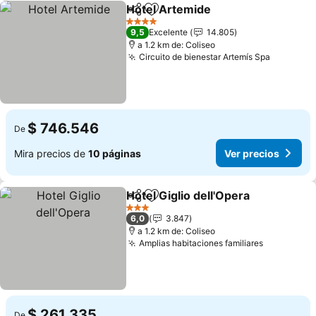
Hotel Artemide
Compartir
Agregar a favoritos
4 Estrellas
9,5
Excelente
14.805
a 1.2 km de: Coliseo
Circuito de bienestar Artemís Spa
$ 746.546
De
Mira precios de
10 páginas
Ver precios
Hotel Giglio dell'Opera
Compartir
Agregar a favoritos
3 Estrellas
6,0
3.847
a 1.2 km de: Coliseo
Amplias habitaciones familiares
$ 261.335
De