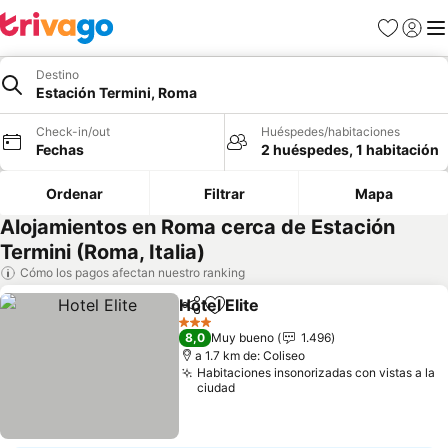
Favoritos
Iniciar 
Me
Destino
Estación Termini, Roma
Check-in/out
Huéspedes/habitaciones
Fechas
2 huéspedes, 1 habitación
Ordenar
Filtrar
Mapa
Alojamientos en Roma cerca de Estación
Termini (Roma, Italia)
Cómo los pagos afectan nuestro ranking
Hotel Elite
Compartir
Agregar a favoritos
3 Estrellas
8,0
Muy bueno
1.496
a 1.7 km de: Coliseo
Habitaciones insonorizadas con vistas a la
ciudad