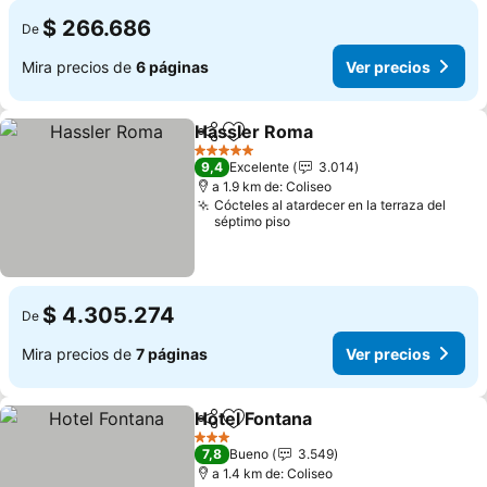
$ 266.686
De
Mira precios de
6 páginas
Ver precios
Hassler Roma
Compartir
Agregar a favoritos
5 Estrellas
9,4
Excelente
3.014
a 1.9 km de: Coliseo
Cócteles al atardecer en la terraza del
séptimo piso
$ 4.305.274
De
Mira precios de
7 páginas
Ver precios
Hotel Fontana
Compartir
Agregar a favoritos
3 Estrellas
7,8
Bueno
3.549
a 1.4 km de: Coliseo