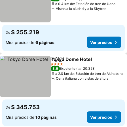
a 0.4 km de: Estación de tren de Ueno
Vistas a la ciudad y a la Skytree
Ver preci
$ 255.219
De
Mira precios de
6 páginas
Ver precios
Tokyo Dome Hotel
Compartir
Agregar a favoritos
Ver pre
4 Estrellas
8,6
Excelente
20.358
a 2.0 km de: Estación de tren de Akihabara
Cena italiana con vistas de altura
Ver prec
$ 345.753
De
Mira precios de
10 páginas
Ver precios