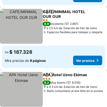
CAFE/MINIMAL HOTEL
Compartir
Agregar a favoritos
OUR OUR
Ver precios
2 Estrellas
8,9
Excelente
2.897
a 2.0 km de: Estación de tren de Ueno
Espacios flexibles para trabajar y relajarte
Ve
$ 187.328
De
Mira precios de
8 páginas
Ver precios
APA Hotel Ueno Ekimae
Compartir
Agregar a favoritos
Ve
3 Estrellas
8,2
Muy bueno
8.056
a 0.3 km de: Estación de tren de Ueno
Baño comunitario al aire libre en la azotea
Ve