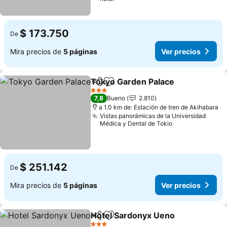
$ 173.750
De
Mira precios de
5 páginas
Ver precios
Tokyo Garden Palace
Compartir
Agregar a favoritos
Ver p
3 Estrellas
7,8
Bueno
2.810
a 1.0 km de: Estación de tren de Akihabara
Vistas panorámicas de la Universidad
Médica y Dental de Tokio
$ 251.142
De
Mira precios de
5 páginas
Ver precios
Hotel Sardonyx Ueno
Compartir
Agregar a favoritos
Ver p