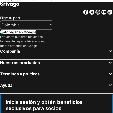
Sakura Hotel Nippori
Hotel Owl Tokyo Nippori
Tokyo Disney Resort
Aeropuerto Internacional de Narita
Toyoko Inn Kayabacho Eki
the square hotel GINZA
Facebook
Twitter
Insta
Yo
Ueno Metro Station
Sensoji Temple
APA Hotel & Resort Tokyo Bay Shiomi
JR Kyushu Hotel Blossom Shinjuku
Elige tu país
Roppongi
Tokyo Metro Station
Grand Nikko Tokyo Daiba
HOTEL LiVEMAX Kayabacho
Haneda Airport International Terminal Station
Narita International Airport
Premier Hotel Cabin Shinjuku
Sotetsu Fresa Inn Tokyo Tamachi
Agregar en Google
Tokyo International Airport
Gora hot spring
Encuentra nuestros resultados
Mustard Hotel Asakusa 1
Cerulean Tower Tokyu Hotel
fácilmente: agrega trivago como
Mount Fuji
Kawaguchiko
The Tokyo Station Hotel
hotel MONday Premium 豊洲
fuente preferida en Google.
Compañía
Nagano Station
Hatchōbori Metro Station
Toshi Center Hotel
APA HOTEL Roppongi Six
Estación de tren de Kinshicho
Adachi
Hotel New Otani Tokyo Garden Tower
Mitsui Garden Hotel Ginza Premier
Nuestros productos
Tokyo Disneyland
Hakone Gora Park
LYURO Tokyo Kiyosumi by THE SHARE HOTELS
Rose Stay Tokyo Shiba Park
Tokyo Dome City Hall
Ikebukuro Metro Station
Términos y políticas
Hotel Sunroute Stellar Ueno
Mitsui Garden Hotel Ueno - Tokyo
Odaiba
Nozawa Onsen Ski Resort
Ueno Touganeya Hotel
Ueno Urban Hotel
Ayuda
Sumida
Otemachi
Ueno Urban Hotel Annex
HOTEL LiVEMAX Ueno-Ekimae
Chuo
Akasaka
APA Hotel Ueno Ekimae
Tosei Hotel Cocone Ueno
Inicia sesión y obtén beneficios
Kabukicho
Shin-Okubo station
Hotel New Tohoku
NOHGA HOTEL UENO TOKYO
exclusivos para socios
Gobierno Metropolitano de Tokio
Yoyogi park
KOKO HOTEL Ueno Station
Hotel Emit Ueno