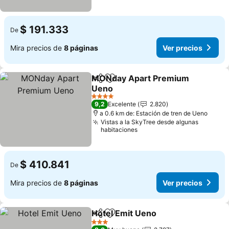
$ 191.333
De
Mira precios de
8 páginas
Ver precios
MONday Apart Premium
Compartir
Agregar a favoritos
Ueno
Ver precios
4 Estrellas
9,2
Excelente
2.820
a 0.6 km de: Estación de tren de Ueno
Vistas a la SkyTree desde algunas
habitaciones
$ 410.841
De
Mira precios de
8 páginas
Ver precios
Hotel Emit Ueno
Compartir
Agregar a favoritos
Ver precio
3 Estrellas