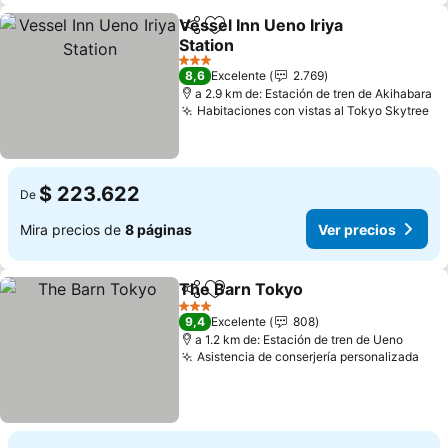
Vessel Inn Ueno Iriya
Compartir
Agregar a favoritos
Station
Ver precios
3 Estrellas
8,6
Excelente
2.769
a 2.9 km de: Estación de tren de Akihabara
Habitaciones con vistas al Tokyo Skytree
Ve
$ 223.622
De
Mira precios de
8 páginas
Ver precios
The Barn Tokyo
Compartir
Agregar a favoritos
Ver precio
3 Estrellas
9,4
Excelente
808
a 1.2 km de: Estación de tren de Ueno
Asistencia de conserjería personalizada
Ver