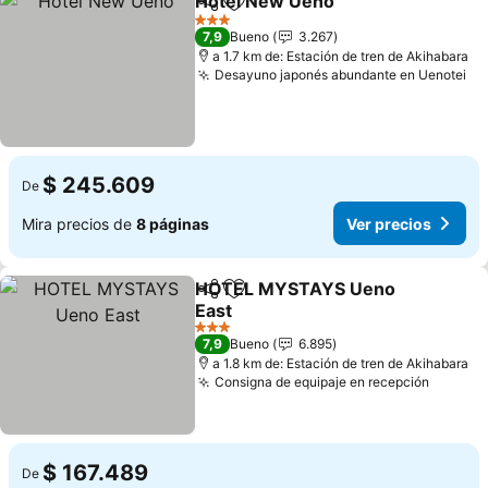
Hotel New Ueno
Compartir
Agregar a favoritos
Ver preci
3 Estrellas
7,9
Bueno
3.267
a 1.7 km de: Estación de tren de Akihabara
Desayuno japonés abundante en Uenotei
Ve
$ 245.609
De
Mira precios de
8 páginas
Ver precios
HOTEL MYSTAYS Ueno
Compartir
Agregar a favoritos
East
Ver precios
3 Estrellas
7,9
Bueno
6.895
a 1.8 km de: Estación de tren de Akihabara
Consigna de equipaje en recepción
Ver pre
$ 167.489
De