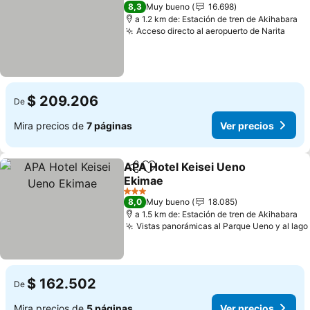
3 Estrellas
8,3
Muy bueno
16.698
a 1.2 km de: Estación de tren de Akihabara
Acceso directo al aeropuerto de Narita
Ver 
$ 209.206
De
Mira precios de
7 páginas
Ver precios
APA Hotel Keisei Ueno
Compartir
Agregar a favoritos
Ekimae
Ver precios
3 Estrellas
8,0
Muy bueno
18.085
a 1.5 km de: Estación de tren de Akihabara
Vistas panorámicas al Parque Ueno y al lago
$ 162.502
De
Mira precios de
5 páginas
Ver precios