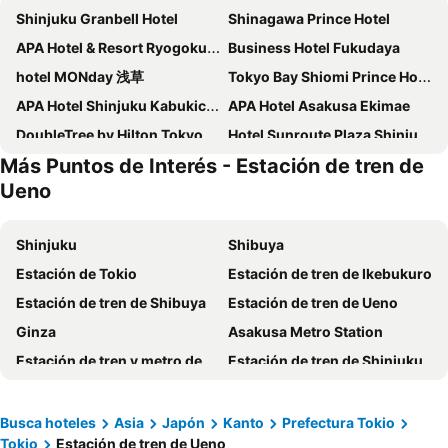
Shinjuku Granbell Hotel
Shinagawa Prince Hotel
APA Hotel & Resort Ryogoku Ekimae Tower
Business Hotel Fukudaya
hotel MONday 浅草
Tokyo Bay Shiomi Prince Hotel
APA Hotel Shinjuku Kabukicho Tower
APA Hotel Asakusa Ekimae
DoubleTree by Hilton Tokyo Ariake
Hotel Sunroute Plaza Shinjuku
Más Puntos de Interés - Estación de tren de
Keio Plaza Hotel Tokyo
the b akasaka
Ueno
Hotel East 21 Tokyo
Hotel Gracery Shinjuku
APA hotel Asakusa Kaminarimon
Imperial Hotel Tokyo
Shinjuku
Shibuya
Shinjuku Washington Hotel
Hotel Sunlite Shinjuku
Estación de Tokio
Estación de tren de Ikebukuro
Richmond Hotel Premier Tokyo Schole
LOISIR HOTEL SHINAGAWA SEASIDE
Estación de tren de Shibuya
Estación de tren de Ueno
APA Hotel Nihombashi Bakuroyokoyama Ekimae
SHIBUYA STREAM HOTEL
Ginza
Asakusa Metro Station
Tokyo Dome Hotel
APA Hotel Yamanote Otsuka Ekimae Tower
Estación de tren y metro de Asakusa
Estación de tren de Shinjuku
APA Hotel Hatchobori Ekimae
APA Hotel & Resort Roppongi Ekihigashi
Estación de tren de Shinagawa
Aeropuerto Internacional de Haneda
Intercontinental Hotels Tokyo Bay By Ihg
Hilton Tokyo Odaiba
Akihabara Metro Station
Shinjuku Metro Station
Busca hoteles
Asia
Japón
Kanto
Prefectura Tokio
New Otani Inn Tokyo
APA Hotel & Resort Nishishinjuku Gochome Ekimae Tower
Tokio
Estación de tren de Ueno
Estación de tren de Akihabara
Ginza Metro Station