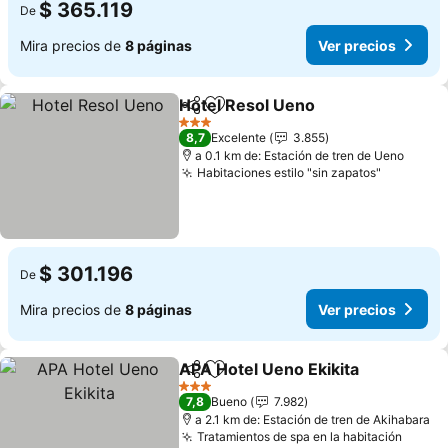
$ 365.119
De
Mira precios de
8 páginas
Ver precios
Hotel Resol Ueno
Compartir
Agregar a favoritos
Ver prec
3 Estrellas
8,7
Excelente
3.855
a 0.1 km de: Estación de tren de Ueno
Habitaciones estilo "sin zapatos"
Ver prec
$ 301.196
De
Mira precios de
8 páginas
Ver precios
APA Hotel Ueno Ekikita
Compartir
Agregar a favoritos
Ver
3 Estrellas
7,8
Bueno
7.982
a 2.1 km de: Estación de tren de Akihabara
Tratamientos de spa en la habitación
Ver p