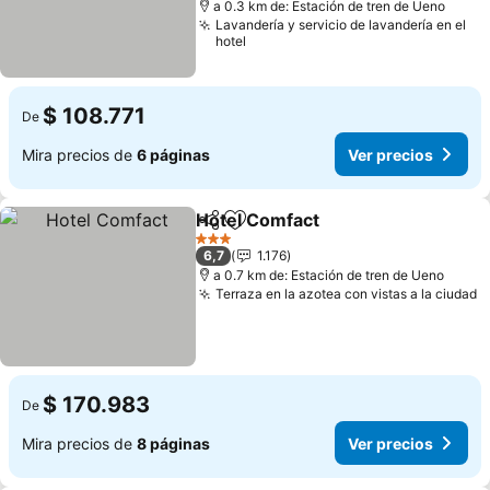
a 0.3 km de: Estación de tren de Ueno
Lavandería y servicio de lavandería en el
hotel
$ 108.771
De
Mira precios de
6 páginas
Ver precios
Hotel Comfact
Compartir
Agregar a favoritos
Ver precios
3 Estrellas
6,7
1.176
a 0.7 km de: Estación de tren de Ueno
Terraza en la azotea con vistas a la ciudad
V
$ 170.983
De
Mira precios de
8 páginas
Ver precios