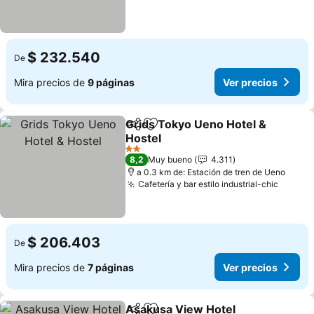
$ 232.540
De
Mira precios de
9 páginas
Ver precios
Grids Tokyo Ueno Hotel &
Compartir
Agregar a favoritos
Hostel
Ver precios
2 Estrellas
8,2
Muy bueno
4.311
a 0.3 km de: Estación de tren de Ueno
Cafetería y bar estilo industrial-chic
Ver pr
$ 206.403
De
Mira precios de
7 páginas
Ver precios
Asakusa View Hotel