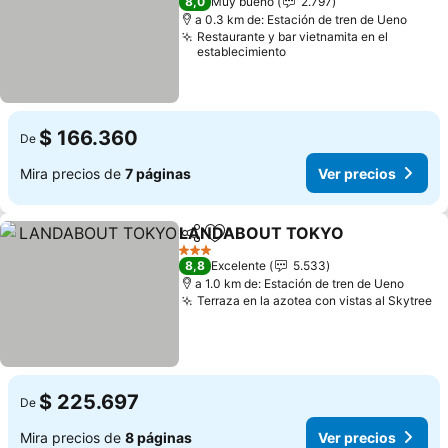
8,0
Muy bueno
2.797
a 0.3 km de: Estación de tren de Ueno
Restaurante y bar vietnamita en el
establecimiento
$ 166.360
De
Mira precios de
7 páginas
Ver precios
LANDABOUT TOKYO
Compartir
Agregar a favoritos
Ver p
3 Estrellas
8,8
Excelente
5.533
a 1.0 km de: Estación de tren de Ueno
Terraza en la azotea con vistas al Skytree
Ve
$ 225.697
De
Mira precios de
8 páginas
Ver precios