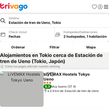
Favoritos
Iniciar 
Me
Destino
Estación de tren de Ueno, Tokio
Check-in/out
Huéspedes/habitaciones
Fechas
2 huéspedes, 1 habitación
Ordenar
Filtrar
Mapa
Alojamientos en Tokio cerca de Estación de
tren de Ueno (Tokio, Japón)
Cómo los pagos afectan nuestro ranking
LiVEMAX Hostels Tokyo
Compartir
Agregar a favoritos
Ueno
Ver precios
3 Estrellas
8,3
Muy bueno
6
a 0.9 km de: Estación de tren de Ueno