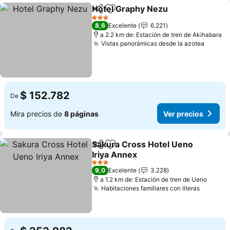
Hotel Graphy Nezu
Compartir
Agregar a favoritos
Ver pre
3 Estrellas
8,6
Excelente
6.221
a 2.2 km de: Estación de tren de Akihabara
Vistas panorámicas desde la azotea
Ver pr
$ 152.782
De
Mira precios de
8 páginas
Ver precios
Sakura Cross Hotel Ueno
Compartir
Agregar a favoritos
Iriya Annex
Ver precios
3 Estrellas
9,0
Excelente
3.228
a 1.2 km de: Estación de tren de Ueno
Habitaciones familiares con literas
Ver pre