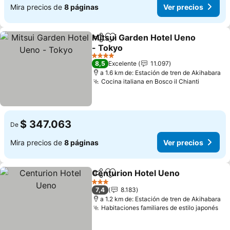
Mira precios de
8 páginas
Ver precios
Mitsui Garden Hotel Ueno
Compartir
Agregar a favoritos
- Tokyo
Ver precios
4 Estrellas
8,5
Excelente
11.097
a 1.6 km de: Estación de tren de Akihabara
Cocina italiana en Bosco il Chianti
Ver pre
$ 347.063
De
Mira precios de
8 páginas
Ver precios
Centurion Hotel Ueno
Compartir
Agregar a favoritos
Ver 
3 Estrellas
7,4
8.183
a 1.2 km de: Estación de tren de Akihabara
Habitaciones familiares de estilo japonés
Ver