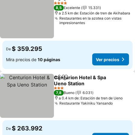
Compartir
Agregar a favoritos
Ver pr
4 Estrellas
8,5
Excelente
15.331
a 2.5 km de: Estación de tren de Akihabara
Restaurantes en la azotea con vistas
impresionantes
$ 359.295
De
Mira precios de
10 páginas
Ver precios
Centurion Hotel & Spa
Compartir
Agregar a favoritos
Ueno Station
Ver precios
3 Estrellas
7,8
Bueno
6.031
a 0.4 km de: Estación de tren de Ueno
Restaurante Yakiniku Yansando
Ver preci
$ 263.992
De