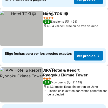
Hotel TOKI 季
Compartir
Agregar a favoritos
Ver precios
4 Estrellas
9,3
Excelente
424
a 0.4 km de: Estación de tren de Ueno
Elige fechas para ver los precios exactos
Ver precios
APA Hotel & Resort
Compartir
Agregar a favoritos
Ryogoku Ekimae Tower
Ver precios
3 Estrellas
8,2
Muy bueno
21.149
a 2.3 km de: Estación de tren de Ueno
Piscina en la azotea con vistas panorámicas
de la ciudad