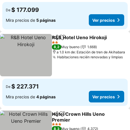
$ 177.099
De
Mira precios de
5 páginas
Ver precios
R&B Hotel Ueno Hirokoji
Compartir
Agregar a favoritos
Ve
2 Estrellas
8,2
Muy bueno
1.668
a 1.0 km de: Estación de tren de Akihabara
Habitaciones recién renovadas y limpias
Ver
$ 227.371
De
Mira precios de
4 páginas
Ver precios
Hotel Crown Hills Ueno
Compartir
Agregar a favoritos
Premier
Ver precios
3 Estrellas
8,3
Muy bueno
4.372