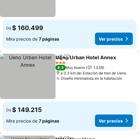
$ 160.499
De
Mira precios de
7 páginas
Ver precios
Ueno Urban Hotel Annex
Compartir
Agregar a favoritos
V
3 Estrellas
8,3
Muy bueno
1.336
a 0.3 km de: Estación de tren de Ueno
Diseño minimalista en la habitación
Ver pre
$ 149.215
De
Mira precios de
7 páginas
Ver precios