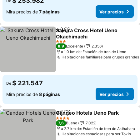
$ 253.982
De
Mira precios de
7 páginas
Ver precios
Sakura Cross Hotel Ueno
Compartir
Agregar a favoritos
Okachimachi
Ver precios
3 Estrellas
8,9
Excelente
2.356
a 1.0 km de: Estación de tren de Ueno
Habitaciones familiares para grupos grandes
$ 221.547
De
Mira precios de
8 páginas
Ver precios
Candeo Hotels Ueno Park
Compartir
Agregar a favoritos
4 Estrellas
7,6
Bueno
7.022
a 2.7 km de: Estación de tren de Akihabara
Habitaciones espaciosas para ser Tokio
Ver