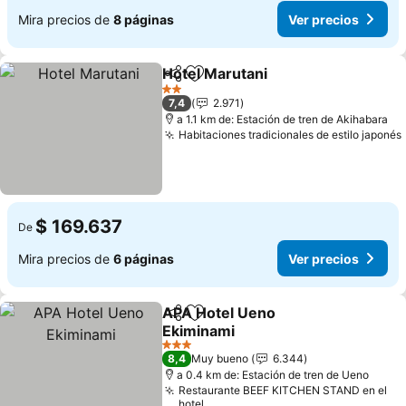
Mira precios de
8 páginas
Ver precios
Hotel Marutani
Compartir
Agregar a favoritos
Ver precios
2 Estrellas
7,4
2.971
a 1.1 km de: Estación de tren de Akihabara
Habitaciones tradicionales de estilo japonés
$ 169.637
De
Mira precios de
6 páginas
Ver precios
APA Hotel Ueno
Compartir
Agregar a favoritos
Ekiminami
Ver precios
3 Estrellas
8,4
Muy bueno
6.344
a 0.4 km de: Estación de tren de Ueno
Restaurante BEEF KITCHEN STAND en el
hotel