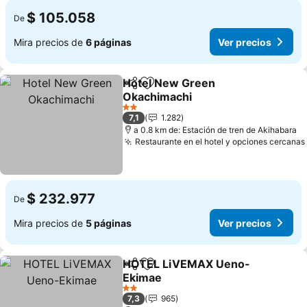
$ 105.058
De
Mira precios de
6 páginas
Ver precios
Hotel New Green
Compartir
Agregar a favoritos
Okachimachi
Ver precios
2 Estrellas
7,1
1.282
a 0.8 km de: Estación de tren de Akihabara
Restaurante en el hotel y opciones cercanas
$ 232.977
De
Mira precios de
5 páginas
Ver precios
HOTEL LiVEMAX Ueno-
Compartir
Agregar a favoritos
Ekimae
Ver precios
2 Estrellas
7,3
965