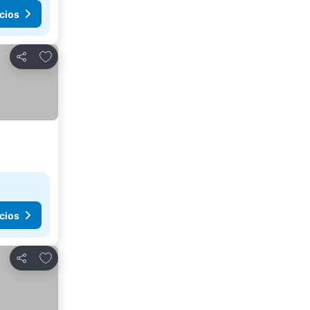
cios
Agregar a favoritos
Compartir
cios
Agregar a favoritos
Compartir