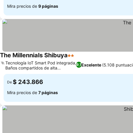
Mira precios de
9 páginas
The Millennials Shibuya
2 Estrellas
Tecnología IoT Smart Pod integrada,
Excelente
(5.108 puntuac
9,1
Baños compartidos de alta
tecnología
$ 243.866
De
Mira precios de
7 páginas