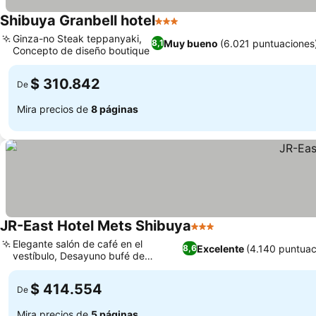
Shibuya Granbell hotel
3 Estrellas
Ginza-no Steak teppanyaki,
Muy bueno
(6.021 puntuaciones
8,1
Concepto de diseño boutique
$ 310.842
De
Mira precios de
8 páginas
JR-East Hotel Mets Shibuya
3 Estrellas
Elegante salón de café en el
Excelente
(4.140 puntuac
8,6
vestíbulo, Desayuno bufé de
inspiración italiana
$ 414.554
De
Mira precios de
5 páginas