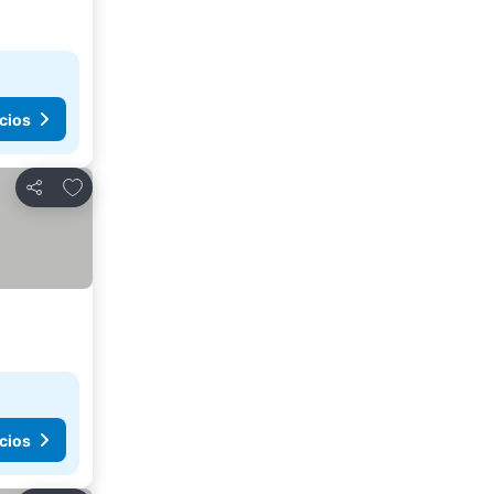
cios
Agregar a favoritos
Compartir
cios