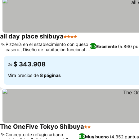
all day place shibuya
4 Estrellas
Pizzería en el establecimiento con queso
Excelente
(5.860 pu
8,5
casero., Diseño de habitación funcional y
tranquila.
$ 343.908
De
Mira precios de
8 páginas
The OneFive Tokyo Shibuya
2 Estrellas
Concepto de refugio urbano
Muy bueno
(4.352 puntua
8,0