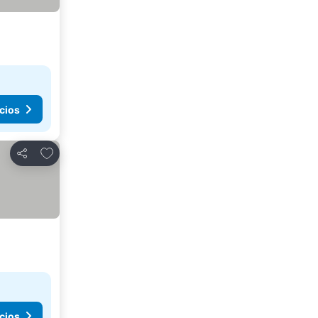
cios
Agregar a favoritos
Compartir
cios