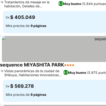
Tratamientos de masaje en la
Muy bueno
(5.844 puntuac
8,2
habitación, Detalles de
hospitalidad diarios
$ 405.049
De
Mira precios de
9 páginas
sequence MIYASHITA PARK
4 Estrellas
Vistas panorámicas de la ciudad de
Muy bueno
(5.875 punt
8,2
Shibuya, Habitaciones innovadoras
con literas
$ 569.278
De
Mira precios de
8 páginas