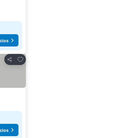
cios
Agregar a favoritos
Compartir
cios