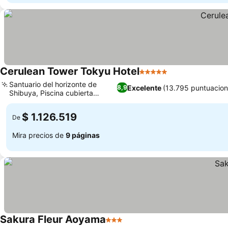
Cerulean Tower Tokyu Hotel
5 Estrellas
Santuario del horizonte de
Excelente
(13.795 puntuacion
8,9
Shibuya, Piscina cubierta
panorámica
$ 1.126.519
De
Mira precios de
9 páginas
Sakura Fleur Aoyama
3 Estrellas