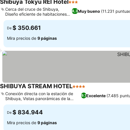
Shibuya Tokyu REI Hotel
3 Estrellas
Cerca del cruce de Shibuya,
Muy bueno
(11.231 puntua
8,3
Diseño eficiente de habitaciones
compactas
$ 350.661
De
Mira precios de
9 páginas
SHIBUYA STREAM HOTEL
4 Estrellas
Conexión directa con la estación de
Excelente
(7.485 punt
9,1
Shibuya, Vistas panorámicas de la
Torre de Tokio
$ 834.944
De
Mira precios de
9 páginas