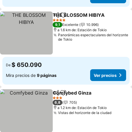
THE BLOSSOM HIBIYA
Compartir
Agregar a favoritos
4 Estrellas
9,1
Excelente
10.996
a 1.6 km de: Estación de Tokio
Panorámicas espectaculares del horizonte
de Tokio
$ 650.090
De
Mira precios de
9 páginas
Ver precios
Comfybed Ginza
Compartir
Agregar a favoritos
3 Estrellas
6,8
705
a 1.2 km de: Estación de Tokio
Vistas del horizonte de la ciudad