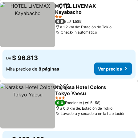
HOTEL LiVEMAX
Compartir
Agregar a favoritos
Kayabacho
2 Estrellas
6,9
1.585
a 1.2 km de: Estación de Tokio
Check-in automático
$ 96.813
De
Mira precios de
8 páginas
Ver precios
Karaksa Hotel Colors
Compartir
Agregar a favoritos
Tokyo Yaesu
3 Estrellas
9,0
Excelente
5.158
a 0.6 km de: Estación de Tokio
Lavadora y secadora en la habitación