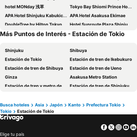
hotel MONday 浅草
Tokyo Bay Shiomi Prince Hotel
APA Hotel Shinjuku Kabukicho Tower
APA Hotel Asakusa Ekimae
DoubleTree by Hilton Tokyo Ariake
Hotel Sunroute Plaza Shinjuku
Más Puntos de Interés - Estación de Tokio
Keio Plaza Hotel Tokyo
the b akasaka
Hotel East 21 Tokyo
Hotel Gracery Shinjuku
Shinjuku
Shibuya
APA hotel Asakusa Kaminarimon
Imperial Hotel Tokyo
Estación de Tokio
Estación de tren de Ikebukuro
Shinjuku Washington Hotel
Hotel Sunlite Shinjuku
Estación de tren de Shibuya
Estación de tren de Ueno
Richmond Hotel Premier Tokyo Schole
LOISIR HOTEL SHINAGAWA SEASIDE
Ginza
Asakusa Metro Station
APA Hotel Nihombashi Bakuroyokoyama Ekimae
SHIBUYA STREAM HOTEL
Estación de tren y metro de Asakusa
Estación de tren de Shinjuku
Tokyo Dome Hotel
APA Hotel Yamanote Otsuka Ekimae Tower
Estación de tren de Shinagawa
Aeropuerto Internacional de Haneda
APA Hotel Hatchobori Ekimae
APA Hotel & Resort Roppongi Ekihigashi
Akihabara Metro Station
Shinjuku Metro Station
Intercontinental Hotels Tokyo Bay By Ihg
Hilton Tokyo Odaiba
Busca hoteles
Asia
Japón
Kanto
Prefectura Tokio
Tokio
Estación de Tokio
Ginza Metro Station
Estación de tren de Akihabara
New Otani Inn Tokyo
APA Hotel & Resort Nishishinjuku Gochome Ekimae Tower
Tokyo Disney Resort
Aeropuerto Internacional de Narita
Sakura Hotel Nippori
Hotel Owl Tokyo Nippori
Facebook
Twitter
Insta
Yo
Ueno Metro Station
Roppongi
Toyoko Inn Kayabacho Eki
the square hotel GINZA
Elige tu país