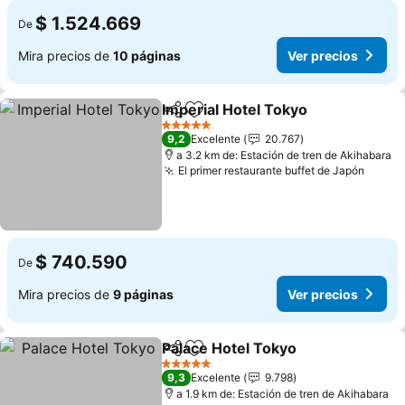
$ 1.524.669
De
Mira precios de
10 páginas
Ver precios
Imperial Hotel Tokyo
Compartir
Agregar a favoritos
5 Estrellas
9,2
Excelente
20.767
a 3.2 km de: Estación de tren de Akihabara
El primer restaurante buffet de Japón
$ 740.590
De
Mira precios de
9 páginas
Ver precios
Palace Hotel Tokyo
Compartir
Agregar a favoritos
5 Estrellas
9,3
Excelente
9.798
a 1.9 km de: Estación de tren de Akihabara