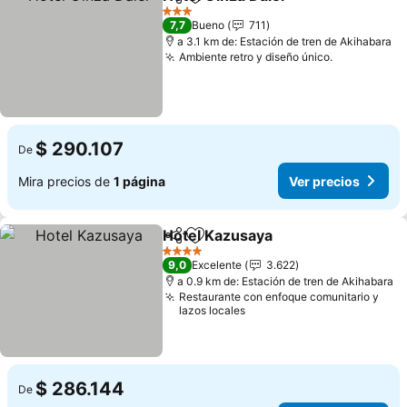
Compartir
Agregar a favoritos
3 Estrellas
7,7
Bueno
711
a 3.1 km de: Estación de tren de Akihabara
Ambiente retro y diseño único.
$ 290.107
De
Mira precios de
1 página
Ver precios
Hotel Kazusaya
Compartir
Agregar a favoritos
4 Estrellas
9,0
Excelente
3.622
a 0.9 km de: Estación de tren de Akihabara
Restaurante con enfoque comunitario y
lazos locales
$ 286.144
De