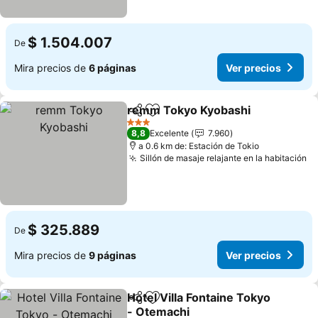
$ 1.504.007
De
Mira precios de
6 páginas
Ver precios
remm Tokyo Kyobashi
Compartir
Agregar a favoritos
3 Estrellas
8,8
Excelente
7.960
a 0.6 km de: Estación de Tokio
Sillón de masaje relajante en la habitación
$ 325.889
De
Mira precios de
9 páginas
Ver precios
Hotel Villa Fontaine Tokyo
Compartir
Agregar a favoritos
- Otemachi