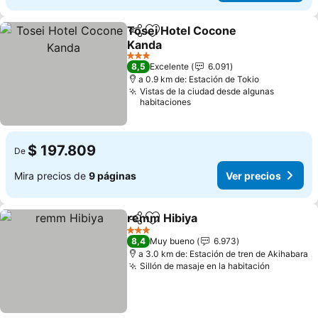
Tosei Hotel Cocone
Compartir
Agregar a favoritos
Kanda
3 Estrellas
8,5
Excelente
6.091
a 0.9 km de: Estación de Tokio
Vistas de la ciudad desde algunas
habitaciones
$ 197.809
De
Mira precios de
9 páginas
Ver precios
remm Hibiya
Compartir
Agregar a favoritos
3 Estrellas
8,4
Muy bueno
6.973
a 3.0 km de: Estación de tren de Akihabara
Sillón de masaje en la habitación