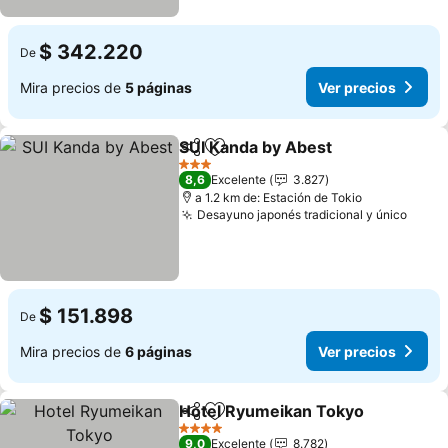
$ 342.220
De
Mira precios de
5 páginas
Ver precios
SUI Kanda by Abest
Compartir
Agregar a favoritos
3 Estrellas
8,6
Excelente
3.827
a 1.2 km de: Estación de Tokio
Desayuno japonés tradicional y único
$ 151.898
De
Mira precios de
6 páginas
Ver precios
Hotel Ryumeikan Tokyo
Compartir
Agregar a favoritos
4 Estrellas
9,0
Excelente
8.782