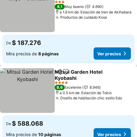
3 Estrellas
8,1
Muy bueno
4.690
a 1.9 km de: Estación de tren de Akihabara
Productos de cuidado Kose
$ 187.276
De
Mira precios de
8 páginas
Ver precios
Mitsui Garden Hotel
Compartir
Agregar a favoritos
Kyobashi
4 Estrellas
8,6
Excelente
8.946
a 0.5 km de: Estación de Tokio
Diseño de habitación chic estilo Edo
$ 588.068
De
Mira precios de
10 páginas
Ver precios