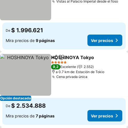
Vistas al Palacio Imperial desde el foso
$ 1.996.621
De
Mira precios de
9 páginas
Ver precios
HOSHINOYA Tokyo
Compartir
Agregar a favoritos
5 Estrellas
9,2
Excelente
2.552
a 0.7 km de: Estación de Tokio
Cena privada única
Opción destacada
$ 2.534.888
De
Mira precios de
7 páginas
Ver precios