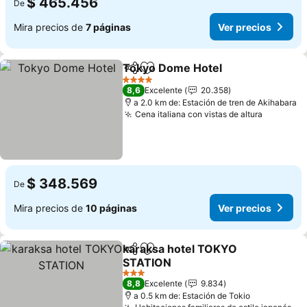
$ 465.456
De
Mira precios de
7 páginas
Ver precios
Tokyo Dome Hotel
Compartir
Agregar a favoritos
4 Estrellas
8,6
Excelente
20.358
a 2.0 km de: Estación de tren de Akihabara
Cena italiana con vistas de altura
$ 348.569
De
Mira precios de
10 páginas
Ver precios
karaksa hotel TOKYO
Compartir
Agregar a favoritos
STATION
3 Estrellas
8,8
Excelente
9.834
a 0.5 km de: Estación de Tokio