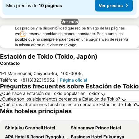
Mira precios de
10 páginas
Ver precios
Ver más
Los precios y la disponibilidad que recibe trivago de las páginas
web de reserva cambian de manera constante. Por lo tanto, es
posible que no siempre encuentres en una página web de reserva
la misma oferta que viste en trivago.
Estación de Tokio (Tokio, Japón)
Contacto
1-1 Marunouchi, Chiyoda-ku
,
100-0005
,
Teléfono
:
+81(3)32315652
|
Página oficial
Preguntas frecuentes sobre Estación de Tokio
¿Qué hace a Estación de Tokio popular en Tokio?
¿Cuáles son los alojamientos cercanos a Estación de Tokio?
¿Qué otras atracciones turísticas están cerca de Estación de Tokio?
Más hoteles principales
Shinjuku Granbell Hotel
Shinagawa Prince Hotel
APA Hotel & Resort Ryogoku Ekimae Tower
Business Hotel Fukudaya