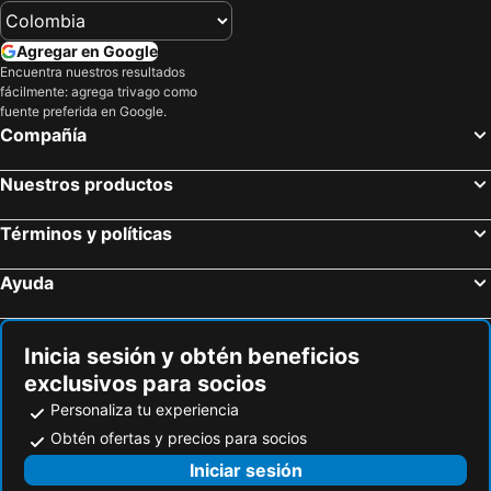
Sensoji Temple
Tokyo Metro Station
APA Hotel & Resort Tokyo Bay Shiomi
JR Kyushu Hotel Blossom Shinjuku
Haneda Airport International Terminal Station
Narita International Airport
Grand Nikko Tokyo Daiba
HOTEL LiVEMAX Kayabacho
Agregar en Google
Tokyo International Airport
Gora hot spring
Encuentra nuestros resultados
Premier Hotel Cabin Shinjuku
Sotetsu Fresa Inn Tokyo Tamachi
fácilmente: agrega trivago como
Mount Fuji
Kawaguchiko
Mustard Hotel Asakusa 1
Cerulean Tower Tokyu Hotel
fuente preferida en Google.
Compañía
Nagano Station
Hatchōbori Metro Station
The Tokyo Station Hotel
hotel MONday Premium 豊洲
Estación de tren de Kinshicho
Adachi
Toshi Center Hotel
APA HOTEL Roppongi Six
Nuestros productos
Tokyo Disneyland
Hakone Gora Park
Hotel New Otani Tokyo Garden Tower
Mitsui Garden Hotel Ginza Premier
Tokyo Dome City Hall
Odaiba
Términos y políticas
LYURO Tokyo Kiyosumi by THE SHARE HOTELS
Rose Stay Tokyo Shiba Park
Ikebukuro Metro Station
Nozawa Onsen Ski Resort
Marunouchi Hotel
Shangri-La Tokyo
Ayuda
Otemachi
Chuo
Hotel Metropolitan Tokyo Marunouchi
Super Hotel Premier Tokyo Station Yaesu-Chuoguchi
Akasaka
Sumida
Keio Presso Inn Tokyo Station Yaesu
Aman Tokyo
Inicia sesión y obtén beneficios
Kabukicho
Yoyogi park
Yaesu Terminal Hotel
Hotel Monte Hermana Tokyo
exclusivos para socios
Shin-Okubo station
Gobierno Metropolitano de Tokio
Hotel Ryumeikan Tokyo
Mitsui Garden Hotel Kyobashi
Personaliza tu experiencia
Nakano
Kotake-mukaihara Metro Station
Palace Hotel Tokyo
Daiwa Roynet Hotel Tokyo Kyobashi PREMIER
Obtén ofertas y precios para socios
Haneda Airport Terminal 2
Yokohama Station
remm Tokyo Kyobashi
lyf Ginza Tokyo
Iniciar sesión
Ōtemachi Metro Station
Nijubashi-Mae Metro Station
Sotetsu Fresa Inn Tokyo Kyobashi
Hotel Intergate Tokyo Kyobashi