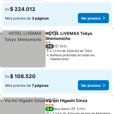
$ 224.012
De
Mira precios de
3 páginas
Ver precios
HOTEL LiVEMAX Tokyo
Compartir
Agregar a favoritos
Shintomicho
2 Estrellas
7,0
933
a 1.2 km de: Estación de Tokio
Bañeras profundas en todas las
habitaciones.
$ 108.520
De
Mira precios de
7 páginas
Ver precios
Via Inn Higashi Ginza
Compartir
Agregar a favoritos
3 Estrellas
8,4
Muy bueno
3.101
a 3.2 km de: Estación de tren de Akihabara