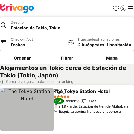
Favoritos
Iniciar 
Me
Destino
Estación de Tokio, Tokio
Check-in/out
Huéspedes/habitaciones
Fechas
2 huéspedes, 1 habitación
Ordenar
Filtrar
Mapa
Alojamientos en Tokio cerca de Estación de
Tokio (Tokio, Japón)
Cómo los pagos afectan nuestro ranking
The Tokyo Station Hotel
Compartir
Agregar a favoritos
5 Estrellas
9,4
Excelente
9.499
a 1.9 km de: Estación de tren de Akihabara
Exquisita cocina francesa y japonesa