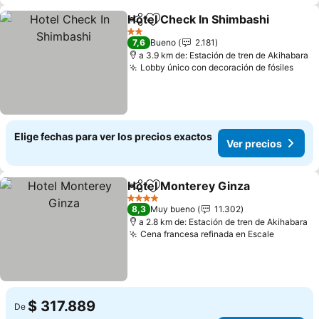
Hotel Check In Shimbashi
Compartir
Agregar a favoritos
2 Estrellas
7,6
Bueno
2.181
a 3.9 km de: Estación de tren de Akihabara
Lobby único con decoración de fósiles
Elige fechas para ver los precios exactos
Ver precios
Hotel Monterey Ginza
Compartir
Agregar a favoritos
4 Estrellas
8,3
Muy bueno
11.302
a 2.8 km de: Estación de tren de Akihabara
Cena francesa refinada en Escale
$ 317.889
De