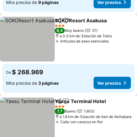
Mira precios de
9 páginas
Ver precios
SOKOResort Asakusa
Compartir
Agregar a favoritos
3 Estrellas
8,4
Muy bueno
27
a 0.3 km de: Estación de Tokio
Artículos de aseo esenciales
$ 268.969
De
Mira precios de
3 páginas
Ver precios
Yaesu Terminal Hotel
Compartir
Agregar a favoritos
3 Estrellas
7,7
Bueno
1.903
a 1.8 km de: Estación de tren de Akihabara
Calle con cerezos en flor