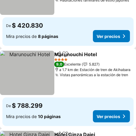
Habitaciones familiares de estilo japonés
$ 420.830
De
Mira precios de
8 páginas
Ver precios
Marunouchi Hotel
Compartir
Agregar a favoritos
4 Estrellas
9,0
Excelente
5.827
a 1.7 km de: Estación de tren de Akihabara
Vistas panorámicas a la estación de tren
$ 788.299
De
Mira precios de
10 páginas
Ver precios
Hotel Ginza Daiei