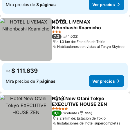
Mira precios de
8 páginas
Ver precios
HOTEL LiVEMAX
Compartir
Agregar a favoritos
Nihonbashi Koamicho
3 Estrellas
7,3
1.032
a 1.3 km de: Estación de Tokio
Habitaciones con vistas al Tokyo Skytree
$ 111.639
De
Mira precios de
7 páginas
Ver precios
Hotel New Otani Tokyo
Compartir
Agregar a favoritos
EXECUTIVE HOUSE ZEN
5 Estrellas
9,3
Excelente
955
a 2.9 km de: Estación de Tokio
Instalaciones del hotel supercompletas