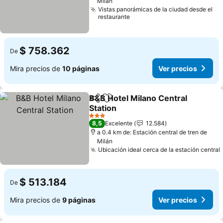
Milán
Vistas panorámicas de la ciudad desde el
restaurante
$ 758.362
De
Mira precios de
10 páginas
Ver precios
B&B Hotel Milano Central
Compartir
Agregar a favoritos
Station
Ver precios
3 Estrellas
8,5
Excelente
12.584
a 0.4 km de: Estación central de tren de
Milán
Ubicación ideal cerca de la estación central
$ 513.184
De
Mira precios de
9 páginas
Ver precios