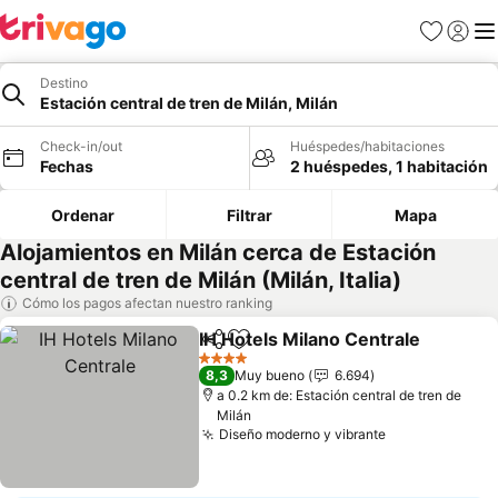
Favoritos
Iniciar 
Me
Destino
Estación central de tren de Milán, Milán
Check-in/out
Huéspedes/habitaciones
Fechas
2 huéspedes, 1 habitación
Ordenar
Filtrar
Mapa
Alojamientos en Milán cerca de Estación
central de tren de Milán (Milán, Italia)
Cómo los pagos afectan nuestro ranking
IH Hotels Milano Centrale
Compartir
Agregar a favoritos
4 Estrellas
8,3
Muy bueno
6.694
a 0.2 km de: Estación central de tren de
Milán
Diseño moderno y vibrante
Ver precios