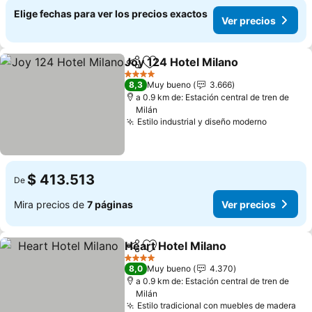
Elige fechas para ver los precios exactos
Ver precios
Joy 124 Hotel Milano
Compartir
Agregar a favoritos
Ver p
4 Estrellas
8,3
Muy bueno
3.666
a 0.9 km de: Estación central de tren de
Milán
Estilo industrial y diseño moderno
Ver prec
$ 413.513
De
Mira precios de
7 páginas
Ver precios
Heart Hotel Milano
Compartir
Agregar a favoritos
Ver pre
4 Estrellas
8,0
Muy bueno
4.370
a 0.9 km de: Estación central de tren de
Milán
Estilo tradicional con muebles de madera
Ver