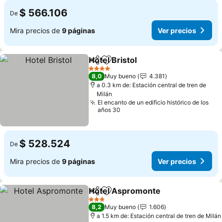
$ 566.106
De
Mira precios de
9 páginas
Ver precios
Hotel Bristol
Compartir
Agregar a favoritos
Ver precios
4 Estrellas
8,0
Muy bueno
4.381
a 0.3 km de: Estación central de tren de
Milán
El encanto de un edificio histórico de los
años 30
$ 528.524
De
Mira precios de
9 páginas
Ver precios
Hotel Aspromonte
Compartir
Agregar a favoritos
Ver pre
3 Estrellas
8,2
Muy bueno
1.606
a 1.5 km de: Estación central de tren de Milán