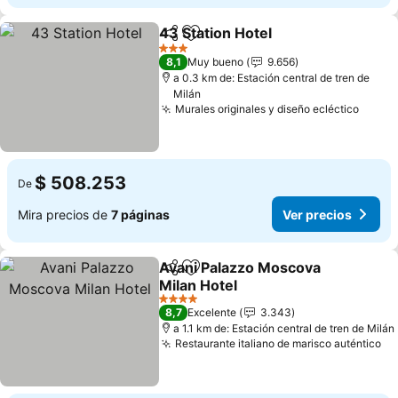
43 Station Hotel
Compartir
Agregar a favoritos
Ver precio
3 Estrellas
8,1
Muy bueno
9.656
a 0.3 km de: Estación central de tren de
Milán
Murales originales y diseño ecléctico
Ver p
$ 508.253
De
Mira precios de
7 páginas
Ver precios
Avani Palazzo Moscova
Compartir
Agregar a favoritos
Milan Hotel
Ver precios
4 Estrellas
8,7
Excelente
3.343
a 1.1 km de: Estación central de tren de Milán
Restaurante italiano de marisco auténtico
Ve