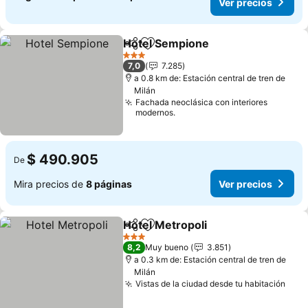
Ver precios
Hotel Sempione
Compartir
Agregar a favoritos
Ver precio
3 Estrellas
7,0
7.285
a 0.8 km de: Estación central de tren de
Milán
Fachada neoclásica con interiores
modernos.
$ 490.905
De
Mira precios de
8 páginas
Ver precios
Hotel Metropoli
Compartir
Agregar a favoritos
Ver precio
3 Estrellas
8,2
Muy bueno
3.851
a 0.3 km de: Estación central de tren de
Milán
Vistas de la ciudad desde tu habitación
Ver 