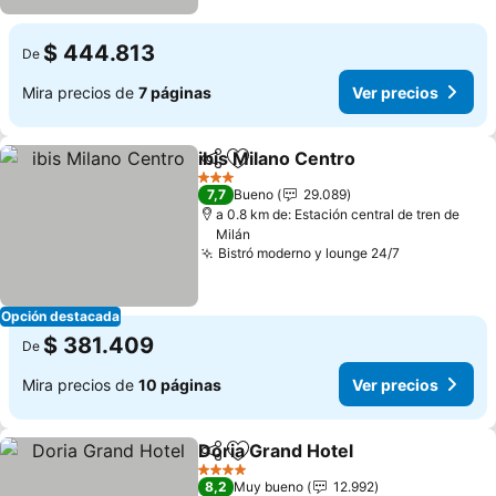
$ 444.813
De
Mira precios de
7 páginas
Ver precios
ibis Milano Centro
Compartir
Agregar a favoritos
Ver prec
3 Estrellas
7,7
Bueno
29.089
a 0.8 km de: Estación central de tren de
Milán
Bistró moderno y lounge 24/7
Ver precios
Opción destacada
$ 381.409
De
Mira precios de
10 páginas
Ver precios
Doria Grand Hotel
Compartir
Agregar a favoritos
Ver prec
4 Estrellas
8,2
Muy bueno
12.992