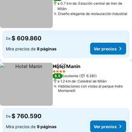
a 0.7 km de: Estación central de tren de
Milán
Diseño elegante de restauración industrial
Ve
$ 609.860
De
Mira precios de
8 páginas
Ver precios
Hotel Manin
Compartir
Agregar a favoritos
Ver precios
4 Estrellas
8,5
Excelente
6.381
a 1.2 km de: Catedral de Milán
Habitaciones con vistas al parque Indro
Montanelli
$ 760.590
De
Mira precios de
9 páginas
Ver precios