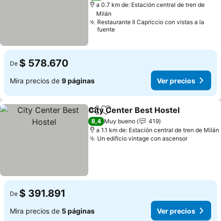
a 0.7 km de: Estación central de tren de
Milán
Restaurante Il Capriccio con vistas a la
fuente
$ 578.670
De
Mira precios de
9 páginas
Ver precios
City Center Best Hostel
Compartir
Agregar a favoritos
Ve
8,4
Muy bueno
419
a 1.1 km de: Estación central de tren de Milán
Un edificio vintage con ascensor
Ver prec
$ 391.891
De
Mira precios de
5 páginas
Ver precios