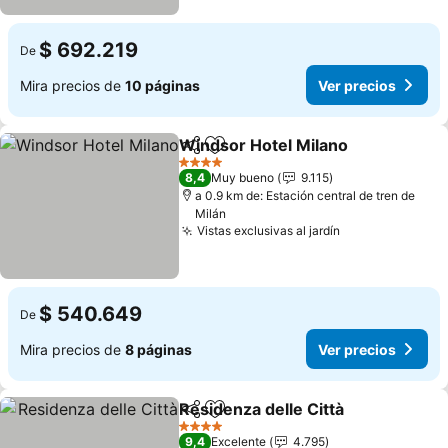
$ 692.219
De
Mira precios de
10 páginas
Ver precios
Windsor Hotel Milano
Compartir
Agregar a favoritos
Ver 
4 Estrellas
8,4
Muy bueno
9.115
a 0.9 km de: Estación central de tren de
Milán
Vistas exclusivas al jardín
Ver precios
$ 540.649
De
Mira precios de
8 páginas
Ver precios
Residenza delle Città
Compartir
Agregar a favoritos
Ver p
4 Estrellas
9,4
Excelente
4.795