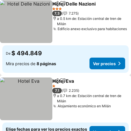
Hotel Delle Nazioni
Compartir
Agregar a favoritos
Ver pre
3 Estrellas
7,3
7.275
a 0.5 km de: Estación central de tren de
Milán
Edificio anexo exclusivo para habitaciones
V
$ 494.849
De
Mira precios de
8 páginas
Ver precios
Hotel Eva
Compartir
Agregar a favoritos
Ver precios
1 Estrellas
7,1
2.235
a 0.7 km de: Estación central de tren de
Milán
Alojamiento económico en Milán
Ver prec
Elige fechas para ver los precios exactos