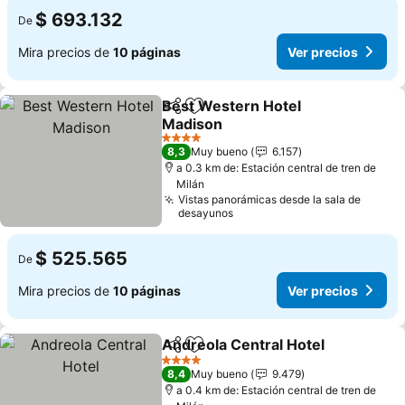
$ 693.132
De
Mira precios de
10 páginas
Ver precios
Best Western Hotel
Compartir
Agregar a favoritos
Madison
Ver precios
4 Estrellas
8,3
Muy bueno
6.157
a 0.3 km de: Estación central de tren de
Milán
Vistas panorámicas desde la sala de
desayunos
$ 525.565
De
Mira precios de
10 páginas
Ver precios
Andreola Central Hotel
Compartir
Agregar a favoritos
Ver
4 Estrellas
8,4
Muy bueno
9.479
a 0.4 km de: Estación central de tren de