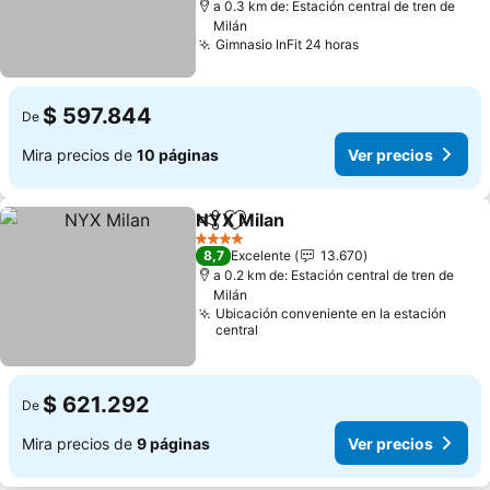
a 0.3 km de: Estación central de tren de
Milán
Gimnasio InFit 24 horas
Ver precios
$ 597.844
De
Mira precios de
10 páginas
Ver precios
NYX Milan
Compartir
Agregar a favoritos
Ver precios
4 Estrellas
8,7
Excelente
13.670
a 0.2 km de: Estación central de tren de
Milán
Ubicación conveniente en la estación
central
$ 621.292
De
Mira precios de
9 páginas
Ver precios