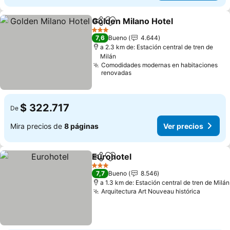
Golden Milano Hotel
Compartir
Agregar a favoritos
Ver pr
3 Estrellas
7,6
Bueno
4.644
a 2.3 km de: Estación central de tren de
Milán
Comodidades modernas en habitaciones
renovadas
$ 322.717
De
Mira precios de
8 páginas
Ver precios
Eurohotel
Compartir
Agregar a favoritos
Ver precios
3 Estrellas
7,7
Bueno
8.546
a 1.3 km de: Estación central de tren de Milán
Arquitectura Art Nouveau histórica
Ver pre