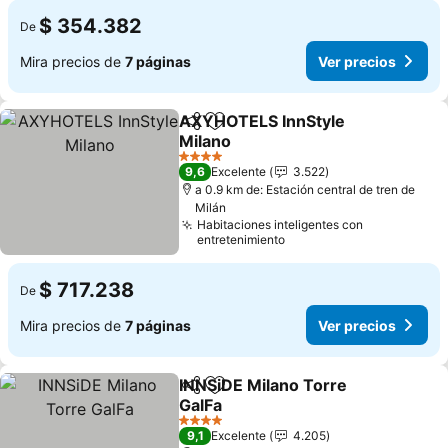
$ 354.382
De
Mira precios de
7 páginas
Ver precios
AXYHOTELS InnStyle
Compartir
Agregar a favoritos
Milano
Ver precios
4 Estrellas
9,6
Excelente
3.522
a 0.9 km de: Estación central de tren de
Milán
Habitaciones inteligentes con
entretenimiento
$ 717.238
De
Mira precios de
7 páginas
Ver precios
INNSiDE Milano Torre
Compartir
Agregar a favoritos
GalFa
Ver precios
4 Estrellas
9,1
Excelente
4.205