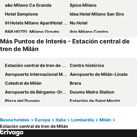
a&o Milano Ca Granda
Spice Milano
Hotel Sempione
Idea Hotel Milano San Siro
iH Hotels Milano ApartHotel Argonne Park
Nu Hotel
B&B HOTEL Milano Ornato
ibis Milano Centro
Más Puntos de Interés - Estación central de
Hotel Metropoli
Hotel Da Vinci Milano
tren de Milán
B&B Hotel Milano Central Station
ibis Styles Milano Centro
IH Hotels Milano Centrale
J24 Hotel Milano
Estación central de tren de Milán
Centro histórico
Hotel Berna
iH Hotels Milano Lorenteggio
Aeropuerto Internacional Milán Malpensa “Silvio Berlusconi”
Aeropuerto de Milán-Linate
iH Hotels Milano Gioia
The Best Hotel
Catedral de Milán
Brera
Hotel Milano Regency
Hotel Raffaello
Aeropuerto de Bérgamo-Orio al Serio
Duomo Metro Station
Doria Grand Hotel
Hotel Dei Cavalieri Milano Duomo
Plaza del Duomo
Estación de Saint Moritz
Golf Hotel Milano
Hotel Galileo
Lago de Lucerna
Estadio San Siro
Rosa Grand Milano - Starhotels Collezione
Hotel Mayorca
Porta Venezia
Feria de Milán de Rho
Busca hoteles
Europa
Italia
Lombardía
Milán
Albergo Corvetto Corso Lodi
Hotel Aspromonte
Estación central de tren de Milán
Centrale Metro Station
Estación de tren de Porta Garibaldi
B&B HOTEL Milano San Siro
Klima Hotel Milano Fiere
Porta Romana
Barrio Navigli