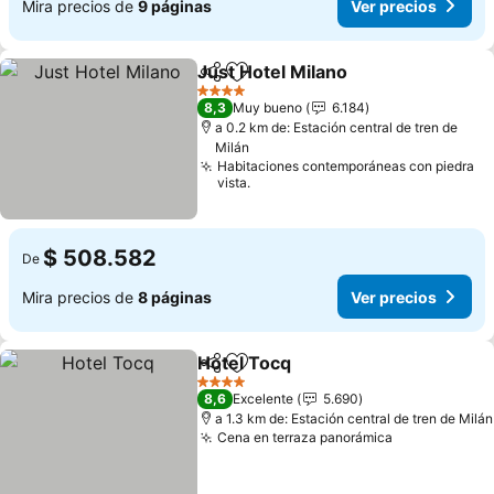
Mira precios de
9 páginas
Ver precios
Just Hotel Milano
Compartir
Agregar a favoritos
Ver prec
4 Estrellas
8,3
Muy bueno
6.184
a 0.2 km de: Estación central de tren de
Milán
Habitaciones contemporáneas con piedra
vista.
$ 508.582
De
Mira precios de
8 páginas
Ver precios
Hotel Tocq
Compartir
Agregar a favoritos
Ver precios
4 Estrellas
8,6
Excelente
5.690
a 1.3 km de: Estación central de tren de Milán
Cena en terraza panorámica
Ver precios