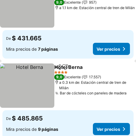
9,0
Excelente
957
a 1.1 km de: Estación central de tren de Milán
$ 431.665
De
Mira precios de
7 páginas
Ver precios
Hotel Berna
Compartir
Agregar a favoritos
Ver precios
4 Estrellas
9,0
Excelente
17.557
a 0.3 km de: Estación central de tren de
Milán
Bar de cócteles con paneles de madera
Ver 
$ 485.865
De
Mira precios de
9 páginas
Ver precios