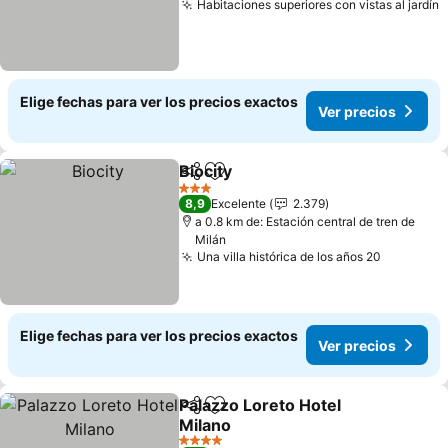
Habitaciones superiores con vistas al jardín
V
Elige fechas para ver los precios exactos
Ver precios
Biocity
Compartir
Agregar a favoritos
Ver precios
3 Estrellas
8,9
Excelente
2.379
a 0.8 km de: Estación central de tren de
Milán
Una villa histórica de los años 20
Ver prec
Elige fechas para ver los precios exactos
Ver precios
Palazzo Loreto Hotel
Compartir
Agregar a favoritos
Milano
Ver precios
4 Estrellas