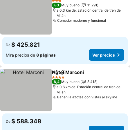
3 Estrellas
8,1
Muy bueno
11.291
a 0.3 km de: Estación central de tren de
Milán
Comedor moderno y funcional
Ver precio
$ 425.821
De
Mira precios de
8 páginas
Ver precios
Hotel Marconi
Compartir
Agregar a favoritos
Ver precios
4 Estrellas
8,4
Muy bueno
8.418
a 0.6 km de: Estación central de tren de
Milán
Bar en la azotea con vistas al skyline
Ver p
$ 588.348
De