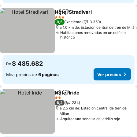
Hotel Stradivari
Compartir
Agregar a favoritos
Ver precio
3 Estrellas
8,5
Excelente
3.359
a 1.0 km de: Estación central de tren de Milán
Habitaciones renovadas en un edificio
histórico
$ 485.682
De
Mira precios de
6 páginas
Ver precios
Hotel Iride
Compartir
Agregar a favoritos
Ver precios
2 Estrellas
6,2
234
a 2.5 km de: Estación central de tren de
Milán
Arquitectura sencilla de ladrillo rojo
Ver pre