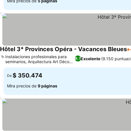
Mira precios de
5 páginas
Hôtel 3* Provinces Opéra - Vacances Bleues
3 
Instalaciones profesionales para
Excelente
(9.150 puntuac
8,7
seminarios, Arquitectura Art Déco
histórica
$ 350.474
De
Mira precios de
9 páginas