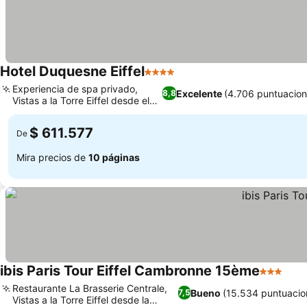
Hotel Duquesne Eiffel
4 Estrellas
Experiencia de spa privado,
Excelente
(4.706 puntuacion
8,8
Vistas a la Torre Eiffel desde el
balcón
$ 611.577
De
Mira precios de
10 páginas
ibis Paris Tour Eiffel Cambronne 15ème
3 Estrell
Restaurante La Brasserie Centrale,
Bueno
(15.534 puntuacio
7,5
Vistas a la Torre Eiffel desde la