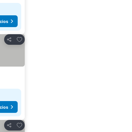
cios
Agregar a favoritos
Compartir
cios
Agregar a favoritos
Compartir