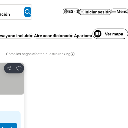
ES · $
Menú
Iniciar sesión
ación
Ver mapa
esayuno incluido
Aire acondicionado
Apartamento amueblado
E
Cómo los pagos afectan nuestro ranking
Agregar a favoritos
Compartir