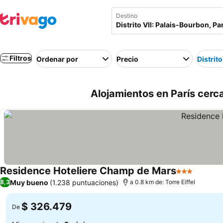
Destino
Filtros
Ordenar por
Precio
Distrit
Alojamientos en París cerca
Residence Hoteliere Champ de Mars
3 Estrellas
Muy bueno
(1.238 puntuaciones)
8,3
a 0.8 km de: Torre Eiffel
$ 326.479
De