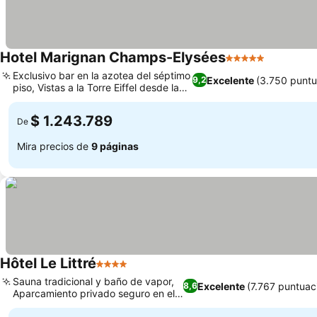
Hotel Marignan Champs-Elysées
5 Estrellas
Exclusivo bar en la azotea del séptimo
Excelente
(3.750 puntu
9,2
piso, Vistas a la Torre Eiffel desde la
terraza
$ 1.243.789
De
Mira precios de
9 páginas
Hôtel Le Littré
4 Estrellas
Sauna tradicional y baño de vapor,
Excelente
(7.767 puntuac
8,6
Aparcamiento privado seguro en el
hotel