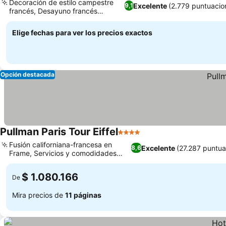
Decoración de estilo campestre
Excelente
(2.779 puntuacio
9,1
francés, Desayuno francés
tradicional
Elige fechas para ver los precios exactos
Opción destacada
Pullman Paris Tour Eiffel
4 Estrellas
Fusión californiana-francesa en
Excelente
(27.287 puntua
8,6
Frame, Servicios y comodidades
para familias
$ 1.080.166
De
Mira precios de
11 páginas