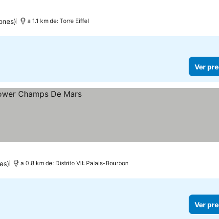
ones)
a 1.1 km de: Torre Eiffel
Ver pre
es)
a 0.8 km de: Distrito VII: Palais-Bourbon
Ver pre