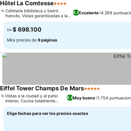
Hôtel La Comtesse
4 Estrellas
Cafetería biblioteca y bistró
Excelente
(4.269 puntuaci
9,2
francés, Vistas garantizadas a la
Torre Eiffel
$ 698.100
De
Mira precios de
9 páginas
Eiffel Tower Champs De Mars
5 Estrellas
Vistas a la ciudad y al patio
Muy bueno
(1.754 puntuacion
8,4
interior, Cocina totalmente
equipada
Elige fechas para ver los precios exactos