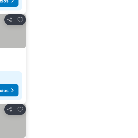
cios
Agregar a favoritos
Compartir
cios
Agregar a favoritos
Compartir