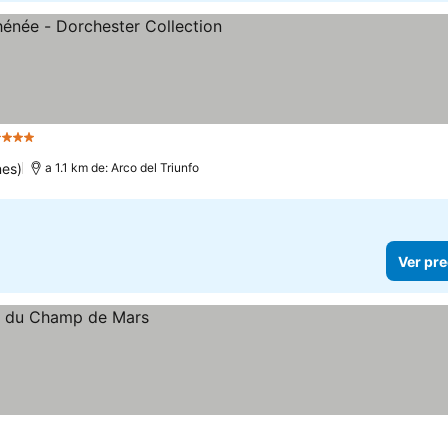
Estrellas
nes)
a 1.1 km de: Arco del Triunfo
Ver pre