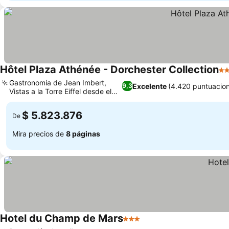
Hôtel Plaza Athénée - Dorchester Collection
5 
Gastronomía de Jean Imbert,
Excelente
(4.420 puntuacio
9,3
Vistas a la Torre Eiffel desde el
balcón
$ 5.823.876
De
Mira precios de
8 páginas
Hotel du Champ de Mars
3 Estrellas