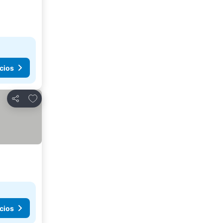
cios
Agregar a favoritos
Compartir
cios