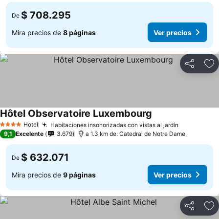
$ 708.295
De
Mira precios de
8 páginas
Ver precios
Compartir
Ag
Hôtel Observatoire Luxembourg
Ver precios
Hotel
Habitaciones insonorizadas con vistas al jardín
Ver precio
4 Estrellas
9,1
Excelente
3.679
a 1.3 km de: Catedral de Notre Dame
$ 632.071
De
Mira precios de
9 páginas
Ver precios
Compartir
Ag