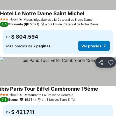
Hotel Le Notre Dame Saint Michel
Ver precios
Hotel
Vistas inigualables a la Catedral de Notre Dame
Ver precios
3 Estrellas
8,5
Excelente
5.071
a 0.2 km de: Catedral de Notre Dame
$ 804.594
De
Mira precios de
7 páginas
Ver precios
Compartir
Ag
ibis Paris Tour Eiffel Cambronne 15ème
Ver prec
Hotel
Restaurante La Brasserie Centrale
Ver precios
3 Estrellas
7,5
Bueno
15.534
a 1.3 km de: Torre Eiffel
$ 421.711
De