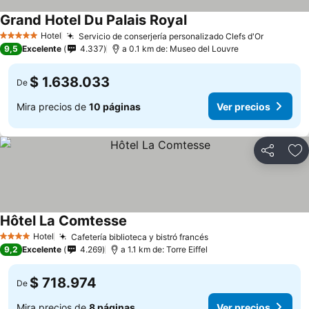
Grand Hotel Du Palais Royal
Ver precios
Hotel
Servicio de conserjería personalizado Clefs d'Or
Ver prec
5 Estrellas
9,5
Excelente
4.337
a 0.1 km de: Museo del Louvre
$ 1.638.033
De
Mira precios de
10 páginas
Ver precios
Compartir
Ag
Hôtel La Comtesse
Ver precios
Hotel
Cafetería biblioteca y bistró francés
Ver precios
4 Estrellas
9,2
Excelente
4.269
a 1.1 km de: Torre Eiffel
$ 718.974
De
Mira precios de
8 páginas
Ver precios