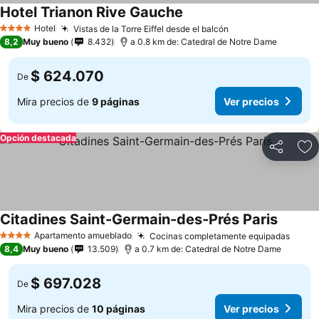
Hotel Trianon Rive Gauche
Ver precios
Hotel
Vistas de la Torre Eiffel desde el balcón
Ver precios
4 Estrellas
8,2
Muy bueno
8.432
a 0.8 km de: Catedral de Notre Dame
$ 624.070
De
Mira precios de
9 páginas
Ver precios
Opción destacada
Compartir
Ag
Citadines Saint-Germain-des-Prés Paris
Ver pre
Apartamento amueblado
Cocinas completamente equipadas
Ver p
4 Estrellas
8,4
Muy bueno
13.509
a 0.7 km de: Catedral de Notre Dame
$ 697.028
De
Mira precios de
10 páginas
Ver precios