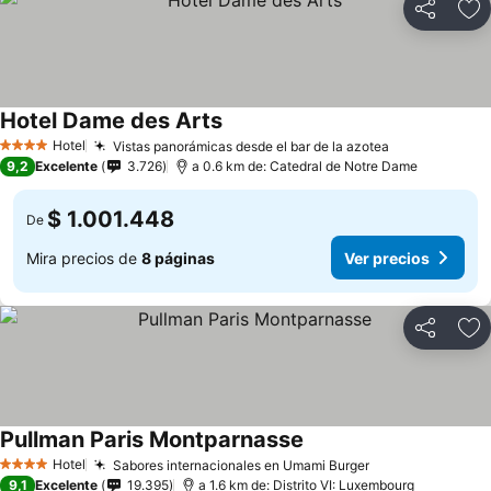
Compartir
Ag
Hotel Dame des Arts
Ver precios
Hotel
Vistas panorámicas desde el bar de la azotea
Ver precios
4 Estrellas
9,2
Excelente
3.726
a 0.6 km de: Catedral de Notre Dame
$ 1.001.448
De
Mira precios de
8 páginas
Ver precios
Compartir
Ag
Pullman Paris Montparnasse
Ver precios
Hotel
Sabores internacionales en Umami Burger
Ver precios
4 Estrellas
9,1
Excelente
19.395
a 1.6 km de: Distrito VI: Luxembourg