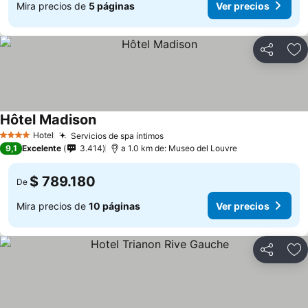
Mira precios de
5 páginas
Ver precios
Compartir
Ag
Hôtel Madison
Ver precios
Hotel
Servicios de spa íntimos
Ver precios
4 Estrellas
9,1
Excelente
3.414
a 1.0 km de: Museo del Louvre
$ 789.180
De
Mira precios de
10 páginas
Ver precios
Compartir
Ag