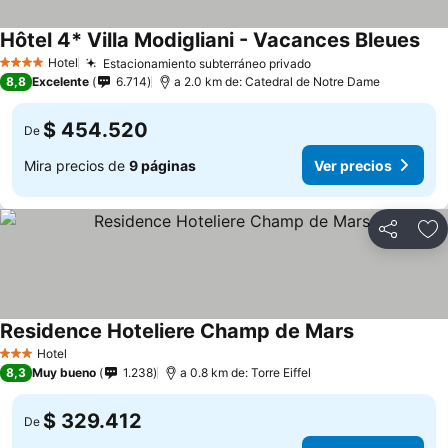
Hôtel 4* Villa Modigliani - Vacances Bleues
Ver
Hotel
Estacionamiento subterráneo privado
Ver precios
4 Estrellas
8,8
Excelente
6.714
a 2.0 km de: Catedral de Notre Dame
$ 454.520
De
Mira precios de
9 páginas
Ver precios
Compartir
Ag
Residence Hoteliere Champ de Mars
Ver precios
Hotel
3 Estrellas
8,3
Muy bueno
1.238
a 0.8 km de: Torre Eiffel
$ 329.412
De