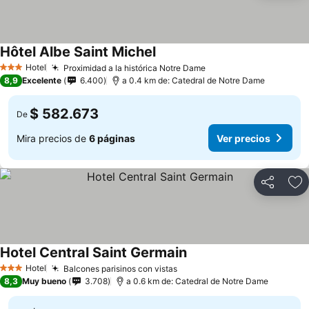
Hôtel Albe Saint Michel
Ver precios
Hotel
Proximidad a la histórica Notre Dame
Ver precios
3 Estrellas
8,9
Excelente
6.400
a 0.4 km de: Catedral de Notre Dame
$ 582.673
De
Mira precios de
6 páginas
Ver precios
Compartir
Ag
Hotel Central Saint Germain
Ver precios
Hotel
Balcones parisinos con vistas
Ver precios
3 Estrellas
8,3
Muy bueno
3.708
a 0.6 km de: Catedral de Notre Dame