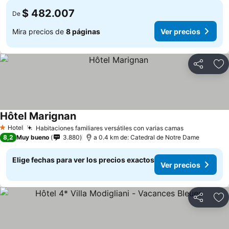
$ 482.007
De
Mira precios de
8 páginas
Ver precios
Compartir
Ag
Hôtel Marignan
Ver precios
Hotel
Habitaciones familiares versátiles con varias camas
Ver precios
1 Estrellas
8,2
Muy bueno
3.880
a 0.4 km de: Catedral de Notre Dame
Elige fechas para ver los precios exactos
Ver precios
Compartir
Ag