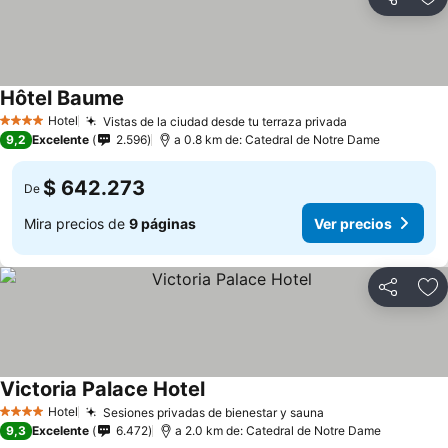
Compartir
Ag
Hôtel Baume
Ver precios
Hotel
Vistas de la ciudad desde tu terraza privada
Ver precios
4 Estrellas
9,2
Excelente
2.596
a 0.8 km de: Catedral de Notre Dame
$ 642.273
De
Mira precios de
9 páginas
Ver precios
Compartir
Ag
Victoria Palace Hotel
Ver precios
Hotel
Sesiones privadas de bienestar y sauna
Ver precios
4 Estrellas
9,3
Excelente
6.472
a 2.0 km de: Catedral de Notre Dame