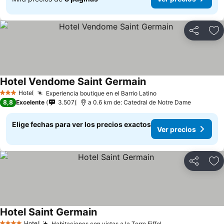
Compartir
Ag
Hotel Vendome Saint Germain
Ver precios
Hotel
Experiencia boutique en el Barrio Latino
Ver precios
3 Estrellas
8,8
Excelente
3.507
a 0.6 km de: Catedral de Notre Dame
Elige fechas para ver los precios exactos
Ver precios
Compartir
Ag
Hotel Saint Germain
Ver precios
Hotel
Habitaciones con vistas a la Torre Eiffel