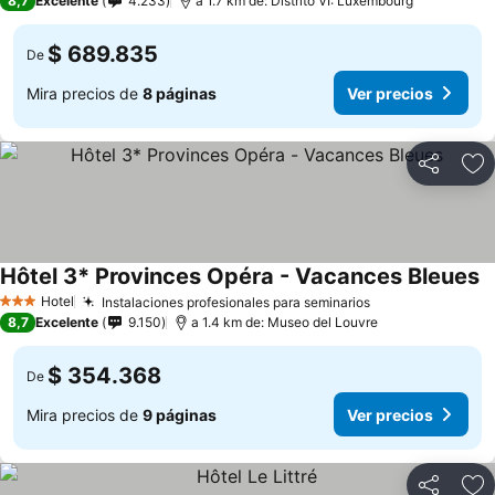
8,7
Excelente
4.233
a 1.7 km de: Distrito VI: Luxembourg
$ 689.835
De
Mira precios de
8 páginas
Ver precios
Compartir
Ag
Hôtel 3* Provinces Opéra - Vacances Bleues
V
Hotel
Instalaciones profesionales para seminarios
Ver precios
3 Estrellas
8,7
Excelente
9.150
a 1.4 km de: Museo del Louvre
$ 354.368
De
Mira precios de
9 páginas
Ver precios