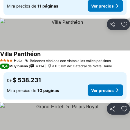
Mira precios de
11 páginas
Ver precios
Compartir
Ag
Villa Panthéon
Ver precios
Hotel
Balcones clásicos con vistas a las calles parisinas
Ver prec
4 Estrellas
8,4
Muy bueno
4.114
a 0.5 km de: Catedral de Notre Dame
$ 538.231
De
Mira precios de
10 páginas
Ver precios
Compartir
Ag