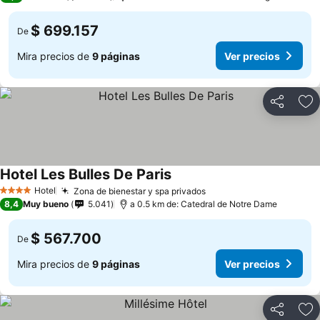
$ 699.157
De
Mira precios de
9 páginas
Ver precios
Compartir
Ag
Hotel Les Bulles De Paris
Ver precios
Hotel
Zona de bienestar y spa privados
Ver precios
4 Estrellas
8,4
Muy bueno
5.041
a 0.5 km de: Catedral de Notre Dame
$ 567.700
De
Mira precios de
9 páginas
Ver precios
Compartir
Ag