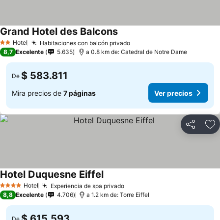
Grand Hotel des Balcons
Ver precios
Hotel
Habitaciones con balcón privado
Ver precios
2 Estrellas
8,7
Excelente
5.635
a 0.8 km de: Catedral de Notre Dame
$ 583.811
De
Mira precios de
7 páginas
Ver precios
Compartir
Ag
Hotel Duquesne Eiffel
Ver precios
Hotel
Experiencia de spa privado
Ver precios
4 Estrellas
8,8
Excelente
4.706
a 1.2 km de: Torre Eiffel
$ 615.593
De