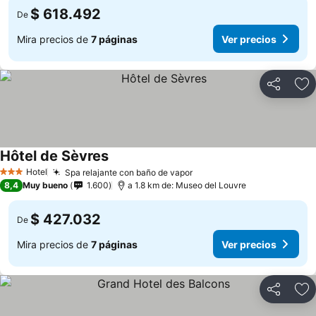
$ 618.492
De
Mira precios de
7 páginas
Ver precios
Compartir
Ag
Hôtel de Sèvres
Ver precios
Hotel
Spa relajante con baño de vapor
Ver precios
3 Estrellas
8,4
Muy bueno
1.600
a 1.8 km de: Museo del Louvre
$ 427.032
De
Mira precios de
7 páginas
Ver precios
Compartir
Ag