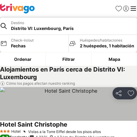
Favoritos
Iniciar 
Me
Destino
Distrito VI: Luxembourg, París
Check-in/out
Huéspedes/habitaciones
Fechas
2 huéspedes, 1 habitación
Ordenar
Filtrar
Mapa
Alojamientos en París cerca de Distrito VI:
Luxembourg
Cómo los pagos afectan nuestro ranking
Compartir
Ag
Hotel Saint Christophe
Ver precios
Hotel
Vistas a la Torre Eiffel desde los pisos altos
Ver precios
3 Estrellas