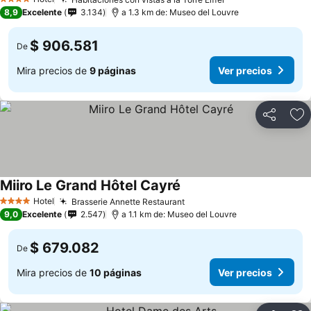
Ver precios
4 Estrellas
8,9
Excelente
3.134
a 1.3 km de: Museo del Louvre
$ 906.581
De
Mira precios de
9 páginas
Ver precios
Compartir
Ag
Miiro Le Grand Hôtel Cayré
Ver precios
Hotel
Brasserie Annette Restaurant
Ver precios
4 Estrellas
9,0
Excelente
2.547
a 1.1 km de: Museo del Louvre
$ 679.082
De
Mira precios de
10 páginas
Ver precios