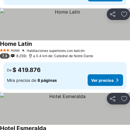
Compartir
Ag
Home Latin
Ver precios
Hotel
Habitaciones superiores con balcón
Ver precios
3 Estrellas
7,3
8.259
a 0.4 km de: Catedral de Notre Dame
$ 419.876
De
Mira precios de
8 páginas
Ver precios
Compartir
Ag
Hotel Esmeralda