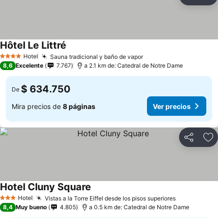
Compartir
Ag
Hôtel Le Littré
Ver precios
Hotel
Sauna tradicional y baño de vapor
Ver precios
4 Estrellas
8,6
Excelente
7.767
a 2.1 km de: Catedral de Notre Dame
$ 634.750
De
Mira precios de
8 páginas
Ver precios
Compartir
Ag
Hotel Cluny Square
Ver precios
Hotel
Vistas a la Torre Eiffel desde los pisos superiores
Ver precios
3 Estrellas
8,4
Muy bueno
4.805
a 0.5 km de: Catedral de Notre Dame