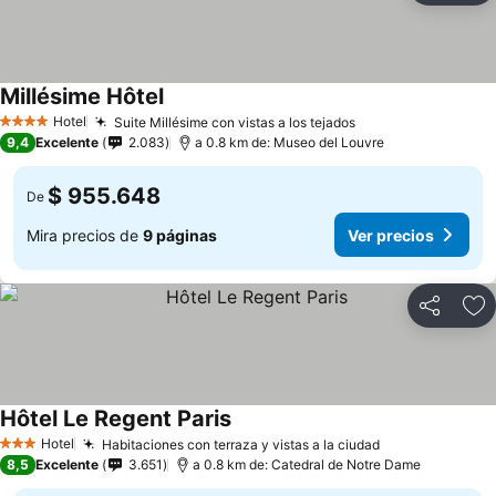
Millésime Hôtel
Ver precios
Hotel
Suite Millésime con vistas a los tejados
Ver precios
4 Estrellas
9,4
Excelente
2.083
a 0.8 km de: Museo del Louvre
$ 955.648
De
Mira precios de
9 páginas
Ver precios
Compartir
Ag
Hôtel Le Regent Paris
Ver precios
Hotel
Habitaciones con terraza y vistas a la ciudad
Ver precios
3 Estrellas
8,5
Excelente
3.651
a 0.8 km de: Catedral de Notre Dame