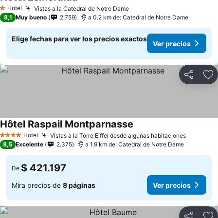
Ver precios
Hotel
Vistas a la Catedral de Notre Dame
Ver precios
1 Estrellas
8,1
Muy bueno
2.759
a 0.2 km de: Catedral de Notre Dame
Elige fechas para ver los precios exactos
Ver precios
Compartir
Ag
Hôtel Raspail Montparnasse
Ver precios
Hotel
Vistas a la Torre Eiffel desde algunas habitaciones
Ver prec
4 Estrellas
8,5
Excelente
2.375
a 1.9 km de: Catedral de Notre Dame
$ 421.197
De
Mira precios de
8 páginas
Ver precios