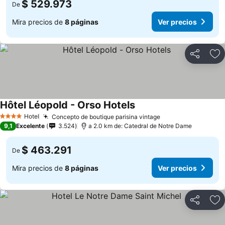
$ 529.973
De
Mira precios de
8 páginas
Ver precios
Compartir
Ag
Hôtel Léopold - Orso Hotels
Ver precios
Hotel
Concepto de boutique parisina vintage
Ver precios
4 Estrellas
9,1
Excelente
3.524
a 2.0 km de: Catedral de Notre Dame
$ 463.291
De
Mira precios de
8 páginas
Ver precios
Compartir
Ag