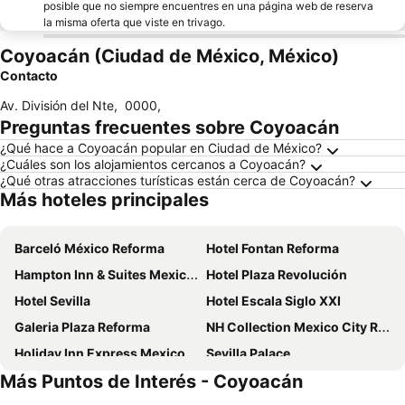
posible que no siempre encuentres en una página web de reserva
la misma oferta que viste en trivago.
Coyoacán (Ciudad de México, México)
Contacto
Av. División del Nte
,
0000
,
Preguntas frecuentes sobre Coyoacán
¿Qué hace a Coyoacán popular en Ciudad de México?
¿Cuáles son los alojamientos cercanos a Coyoacán?
¿Qué otras atracciones turísticas están cerca de Coyoacán?
Más hoteles principales
Barceló México Reforma
Hotel Fontan Reforma
Hampton Inn & Suites Mexico City - Centro Historico
Hotel Plaza Revolución
Hotel Sevilla
Hotel Escala Siglo XXI
Galeria Plaza Reforma
NH Collection Mexico City Reforma
Holiday Inn Express Mexico Reforma By Ihg
Sevilla Palace
Más Puntos de Interés - Coyoacán
Camino Real Aeropuerto Mexico
Fiesta Americana Reforma