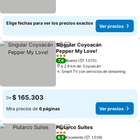
Elige fechas para ver los precios exactos
Ver precios
Singular Coyoacán
Compartir
Agregar a favoritos
Pepper My Love!
Ver precios
3 Estrellas
7,6
Bueno
1.070
a 2.9 km de: Coyoacán
Smart TV con servicios de streaming
Ver pr
$ 165.303
De
Mira precios de
6 páginas
Ver precios
Plutarco Suites
Compartir
Agregar a favoritos
Ver precios
3 Estrellas
8,5
Excelente
1.029