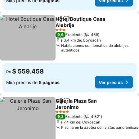
Mira precios de
9 páginas
Ver precios
Hotel Boutique Casa
Compartir
Agregar a favoritos
Alebrije
Ver precios
3 Estrellas
9,6
Excelente
439
a 3.4 km de: Coyoacán
Habitaciones con temática de alebrijes
auténticos
$ 559.458
De
Mira precios de
5 páginas
Ver precios
Galeria Plaza San
Compartir
Agregar a favoritos
Jeronimo
Ver precios
4 Estrellas
9,3
Excelente
4.321
a 7.4 km de: Coyoacán
Piscina en la azotea con vistas panorámicas