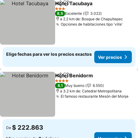
Hotel Tacubaya
Compartir
Agregar a favoritos
Ver precio
3 Estrellas
8,5
Excelente
3.022
a 2.2 km de: Bosque de Chapultepec
Opciones de habitaciones tipo 'villa'
Ver pr
Elige fechas para ver los precios exactos
Ver precios
Hotel Benidorm
Compartir
Agregar a favoritos
Ver precio
4 Estrellas
8,1
Muy bueno
6.550
a 3.2 km de: Catedral Metropolitana
El famoso restaurante Mesón del Monje
Ver 
$ 222.863
De