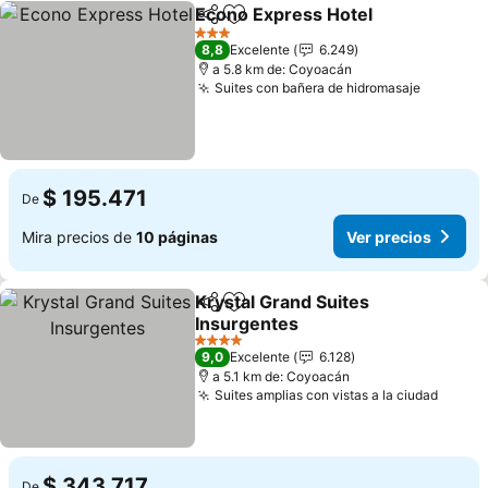
Econo Express Hotel
Compartir
Agregar a favoritos
Ver p
3 Estrellas
8,8
Excelente
6.249
a 5.8 km de: Coyoacán
Suites con bañera de hidromasaje
Ver prec
$ 195.471
De
Mira precios de
10 páginas
Ver precios
Krystal Grand Suites
Compartir
Agregar a favoritos
Insurgentes
Ver precios
4 Estrellas
9,0
Excelente
6.128
a 5.1 km de: Coyoacán
Suites amplias con vistas a la ciudad
Ver p
$ 343.717
De