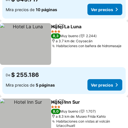
Mira precios de
10 páginas
Ver precios
Hotel La Luna
Compartir
Agregar a favoritos
Ver precios
3 Estrellas
8,3
Muy bueno
2.244
a 3.7 km de: Coyoacán
Habitaciones con bañera de hidromasaje
Ver
$ 255.186
De
Mira precios de
5 páginas
Ver precios
Hotel Inn Sur
Compartir
Agregar a favoritos
Ver precios
3 Estrellas
8,0
Muy bueno
1.707
a 8.3 km de: Museo Frida Kahlo
Habitaciones con vistas al volcán
Iztaccíhuatl