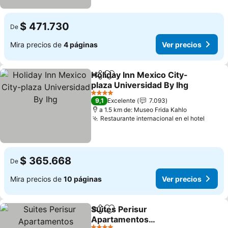
$ 471.730
De
Mira precios de
4 páginas
Ver precios
Holiday Inn Mexico City-
Compartir
Agregar a favoritos
plaza Universidad By Ihg
Ver precios
4 Estrellas
9,1
Excelente
7.093
a 1.5 km de: Museo Frida Kahlo
Restaurante internacional en el hotel
Ver p
$ 365.668
De
Mira precios de
10 páginas
Ver precios
Suites Perisur
Compartir
Agregar a favoritos
Apartamentos