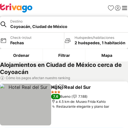
Favoritos
Iniciar 
Me
Destino
Coyoacán, Ciudad de México
Check-in/out
Huéspedes/habitaciones
Fechas
2 huéspedes, 1 habitación
Ordenar
Filtrar
Mapa
Alojamientos en Ciudad de México cerca de
Coyoacán
Cómo los pagos afectan nuestro ranking
Hotel Real del Sur
Compartir
Agregar a favoritos
Ver prec
3 Estrellas
7,6
Bueno
7.188
a 4.5 km de: Museo Frida Kahlo
Restaurante elegante y piano bar
Ver prec