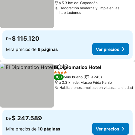
a 5.3 km de: Coyoacán
Decoración moderna y limpia en las
habitaciones
$ 115.120
De
Mira precios de
6 páginas
Ver precios
El Diplomatico Hotel
Compartir
Agregar a favoritos
Ver pr
4 Estrellas
8,0
Muy bueno
9.243
a 3.3 km de: Museo Frida Kahlo
Habitaciones amplias con vistas a la ciudad
$ 247.589
De
Mira precios de
10 páginas
Ver precios