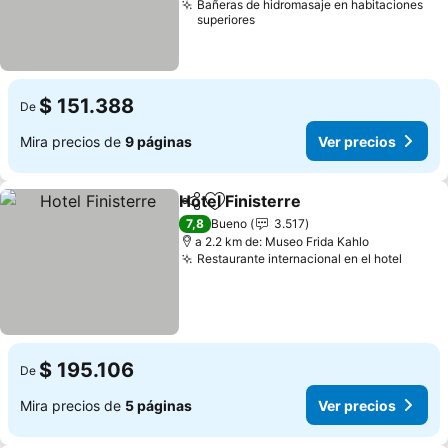
Bañeras de hidromasaje en habitaciones
superiores
$ 151.388
De
Mira precios de
9 páginas
Ver precios
Hotel Finisterre
Compartir
Agregar a favoritos
Ver precio
7,8
Bueno
3.517
a 2.2 km de: Museo Frida Kahlo
Restaurante internacional en el hotel
Ver p
$ 195.106
De
Mira precios de
5 páginas
Ver precios