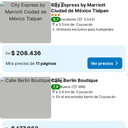
City Express by Marriott
Compartir
Agregar a favoritos
Ciudad de México Tlalpan
Ver precios
3 Estrellas
8,7
Excelente
3.043
a 3.5 km de: Coyoacán
Gimnasio exclusivo para huéspedes
Ver pr
$ 208.436
De
Mira precios de
11 páginas
Ver precios
Calle Berlin Boutique
Compartir
Agregar a favoritos
Ver p
7,9
Bueno
996
a 3.4 km de: Coyoacán
En el encantador barrio de Coyoacán
Ver p