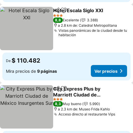
Hotel Escala Siglo XXI
Compartir
Agregar a favoritos
Ver 
3 Estrellas
8,8
Excelente
3.388
a 2.8 km de: Catedral Metropolitana
Vistas panorámicas de la ciudad desde tu
habitación
$ 110.482
De
Mira precios de
9 páginas
Ver precios
City Express Plus by
Compartir
Agregar a favoritos
Marriott Ciudad de
México Insurgentes Sur
Ver precios
3 Estrellas
8,3
Muy bueno
5.990
a 2.3 km de: Museo Frida Kahlo
Acceso directo al restaurante Vips
Ver pre