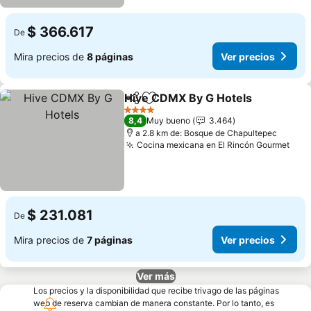
$ 366.617
De
Mira precios de
8 páginas
Ver precios
Hive CDMX By G Hotels
Compartir
Agregar a favoritos
Ve
4 Estrellas
8,4
Muy bueno
3.464
a 2.8 km de: Bosque de Chapultepec
Cocina mexicana en El Rincón Gourmet
Ver 
$ 231.081
De
Mira precios de
7 páginas
Ver precios
Ver más
Los precios y la disponibilidad que recibe trivago de las páginas
web de reserva cambian de manera constante. Por lo tanto, es