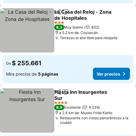
La Casa del Reloj - Zona
Compartir
Agregar a favoritos
de Hospitales
Ver precios
3 Estrellas
8,3
Muy bueno
832
a 5.2 km de: Coyoacán
Terrazas al aire libre para relajarte
Ver pre
$ 255.661
De
Mira precios de
5 páginas
Ver precios
Fiesta Inn Insurgentes
Compartir
Agregar a favoritos
Sur
Ver precios
4 Estrellas
8,9
Excelente
6.239
a 2.4 km de: Museo Frida Kahlo
Restaurante con vistas panorámicas a la
ciudad