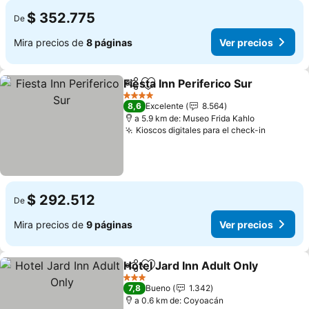
$ 352.775
De
Mira precios de
8 páginas
Ver precios
Fiesta Inn Periferico Sur
Compartir
Agregar a favoritos
Ve
4 Estrellas
8,6
Excelente
8.564
a 5.9 km de: Museo Frida Kahlo
Kioscos digitales para el check-in
Ver prec
$ 292.512
De
Mira precios de
9 páginas
Ver precios
Hotel Jard Inn Adult Only
Compartir
Agregar a favoritos
V
3 Estrellas
7,8
Bueno
1.342
a 0.6 km de: Coyoacán