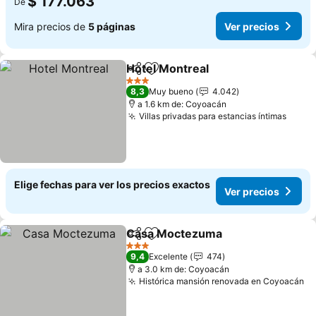
$ 177.063
De
Mira precios de
5 páginas
Ver precios
Hotel Montreal
Compartir
Agregar a favoritos
Ver precios
3 Estrellas
8,3
Muy bueno
4.042
a 1.6 km de: Coyoacán
Villas privadas para estancias íntimas
Ver p
Elige fechas para ver los precios exactos
Ver precios
Casa Moctezuma
Compartir
Agregar a favoritos
Ver prec
3 Estrellas
9,4
Excelente
474
a 3.0 km de: Coyoacán
Histórica mansión renovada en Coyoacán
Ve