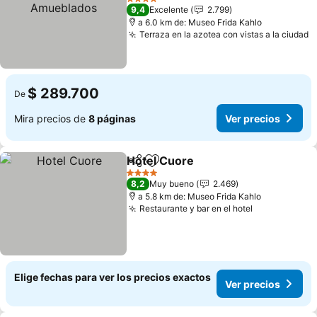
Amueblados
Ver precios
4 Estrellas
9,4
Excelente
2.799
a 6.0 km de: Museo Frida Kahlo
Terraza en la azotea con vistas a la ciudad
V
$ 289.700
De
Mira precios de
8 páginas
Ver precios
Hotel Cuore
Compartir
Agregar a favoritos
Ver precios
4 Estrellas
8,2
Muy bueno
2.469
a 5.8 km de: Museo Frida Kahlo
Restaurante y bar en el hotel
Ver precios
Elige fechas para ver los precios exactos
Ver precios