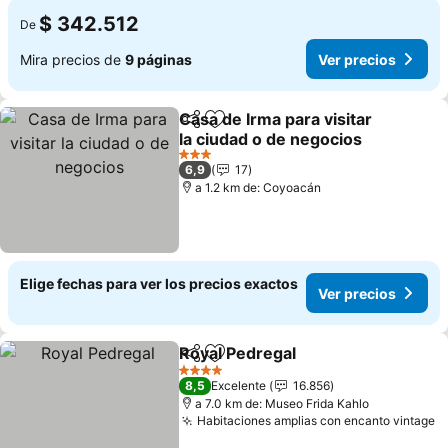
$ 342.512
De
Mira precios de
9 páginas
Ver precios
Casa de Irma para visitar
Compartir
Agregar a favoritos
la ciudad o de negocios
Ver precios
3 Estrellas
6,9
17
a 1.2 km de: Coyoacán
Elige fechas para ver los precios exactos
Ver precios
Royal Pedregal
Compartir
Agregar a favoritos
Ver precios
4 Estrellas
8,5
Excelente
16.856
a 7.0 km de: Museo Frida Kahlo
Habitaciones amplias con encanto vintage
V