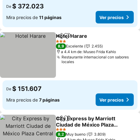
$ 372.023
De
Mira precios de
11 páginas
Ver precios
Hotel Harare
Compartir
Agregar a favoritos
Ver precios
3 Estrellas
8,9
Excelente
2.455
a 4.4 km de: Museo Frida Kahlo
Restaurante internacional con sabores
locales
$ 151.607
De
Mira precios de
7 páginas
Ver precios
City Express by Marriott
Compartir
Agregar a favoritos
Ciudad de México Plaza
Central
Ver precios
3 Estrellas
8,2
Muy bueno
3.809
a 6.8 km de: Museo Frida Kahlo