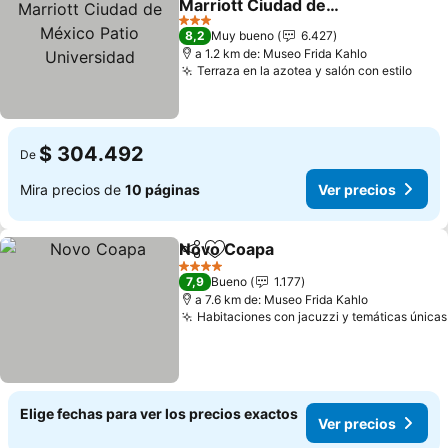
Marriott Ciudad de
México Patio Universidad
Ver precios
3 Estrellas
8,2
Muy bueno
6.427
a 1.2 km de: Museo Frida Kahlo
Terraza en la azotea y salón con estilo
Ver 
$ 304.492
De
Mira precios de
10 páginas
Ver precios
Novo Coapa
Compartir
Agregar a favoritos
Ver precios
4 Estrellas
7,9
Bueno
1.177
a 7.6 km de: Museo Frida Kahlo
Habitaciones con jacuzzi y temáticas únicas
Elige fechas para ver los precios exactos
Ver precios