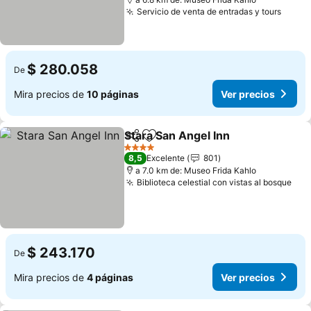
Servicio de venta de entradas y tours
Ver p
$ 280.058
De
Mira precios de
10 páginas
Ver precios
Stara San Angel Inn
Compartir
Agregar a favoritos
Ver pr
4 Estrellas
8,5
Excelente
801
a 7.0 km de: Museo Frida Kahlo
Biblioteca celestial con vistas al bosque
Ver
$ 243.170
De
Mira precios de
4 páginas
Ver precios