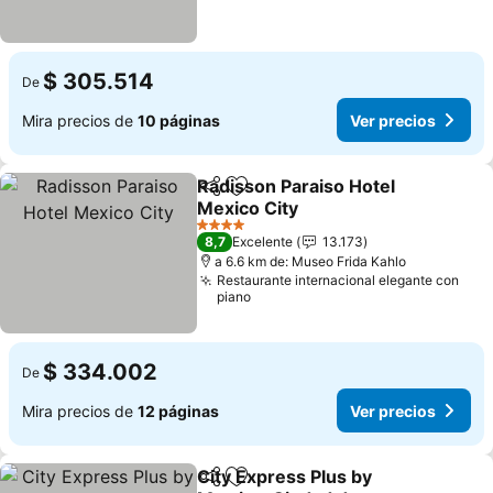
$ 305.514
De
Mira precios de
10 páginas
Ver precios
Radisson Paraiso Hotel
Compartir
Agregar a favoritos
Mexico City
Ver precios
4 Estrellas
8,7
Excelente
13.173
a 6.6 km de: Museo Frida Kahlo
Restaurante internacional elegante con
piano
$ 334.002
De
Mira precios de
12 páginas
Ver precios
City Express Plus by
Compartir
Agregar a favoritos