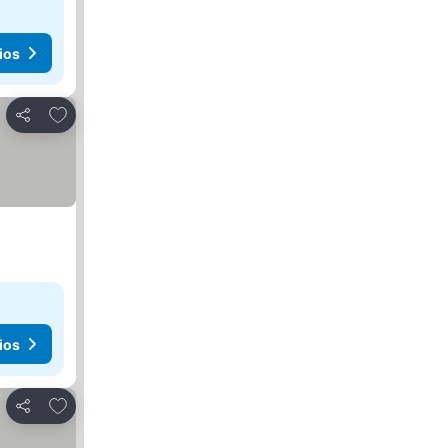
ios
Agregar a favoritos
Compartir
ios
Agregar a favoritos
Compartir