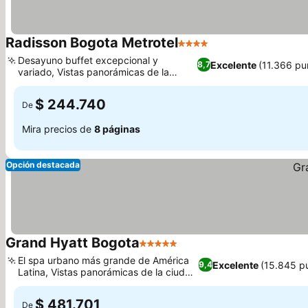
Radisson Bogota Metrotel
4 Estrellas
Ver precios
Desayuno buffet excepcional y
Excelente
(11.366 pu
8,7
variado, Vistas panorámicas de la
Ver precios
ciudad y las montañas
$ 244.740
De
Mira precios de
8 páginas
Opción destacada
Grand Hyatt Bogota
5 Estrellas
Ver precios
El spa urbano más grande de América
Excelente
(15.845 p
9,4
Latina, Vistas panorámicas de la ciudad
Ver precios
y los Andes
$ 481.701
De