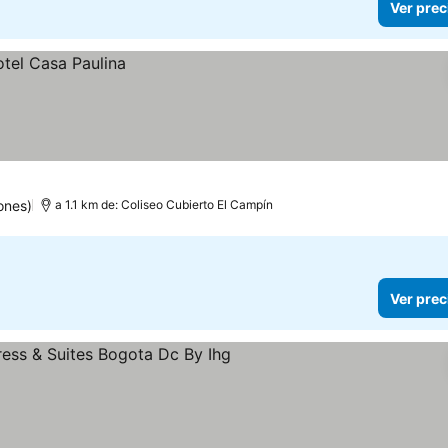
Ver prec
ones)
a 1.1 km de: Coliseo Cubierto El Campín
Ver prec