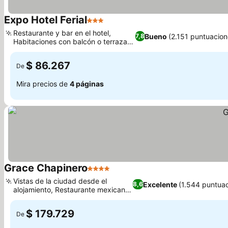
Expo Hotel Ferial
3 Estrellas
Ver precios
Restaurante y bar en el hotel,
Bueno
(2.151 puntuacion
7,8
Habitaciones con balcón o terraza
Ver precios
privada
$ 86.267
De
Mira precios de
4 páginas
Grace Chapinero
4 Estrellas
Ver precios
Vistas de la ciudad desde el
Excelente
(1.544 puntuac
8,6
alojamiento, Restaurante mexicano
Ver precios
en el hotel
$ 179.729
De