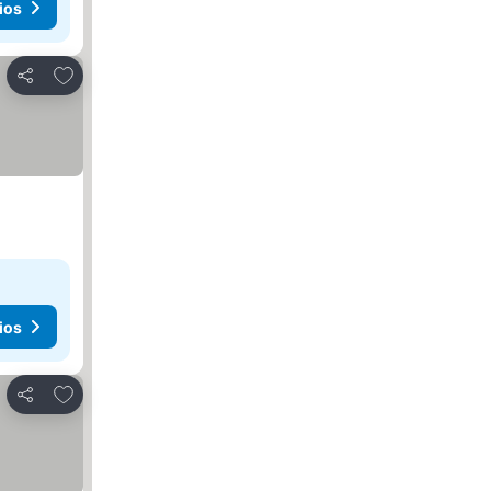
ios
Agregar a favoritos
Compartir
ios
Agregar a favoritos
Compartir