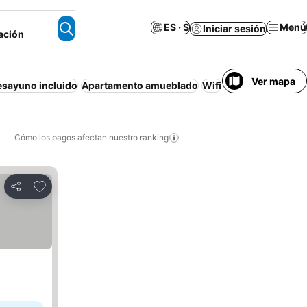
ES · $
Menú
Iniciar sesión
ación
Ver mapa
esayuno incluido
Apartamento amueblado
Wifi
Piscina
Traslado 
Cómo los pagos afectan nuestro ranking
Agregar a favoritos
Compartir