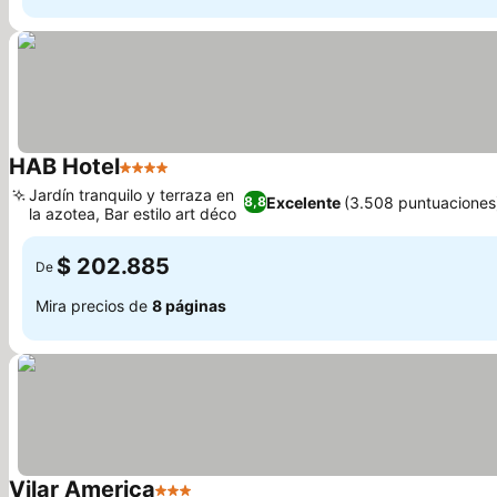
HAB Hotel
4 Estrellas
Ver precios
Jardín tranquilo y terraza en
Excelente
(3.508 puntuaciones
8,8
la azotea, Bar estilo art déco
Ver precios
$ 202.885
De
Mira precios de
8 páginas
Vilar America