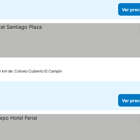
Ver prec
4 km de: Coliseo Cubierto El Campín
Ver prec