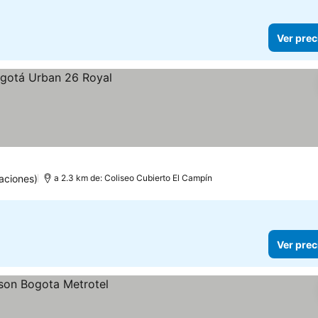
Ver prec
aciones)
a 2.3 km de: Coliseo Cubierto El Campín
Ver prec