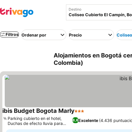
Destino
Filtros
Ordenar por
Precio
Coliseo
Alojamientos en Bogotá cer
Colombia)
ibis Budget Bogota Marly
3 Estrellas
Ver precios
Parking cubierto en el hotel,
Excelente
(4.436 puntuaci
8,6
Duchas de efecto lluvia para
Ver precios
recargarte