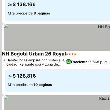
$ 138.166
De
Mira precios de
8 páginas
NH Bogotá Urban 26 Royal
4 Estrellas
Ver precios
Habitaciones amplias con vistas a la
Excelente
(5.668 puntu
8,8
ciudad, Relajante spa y zona de
Ver precios
bienestar
$ 128.816
De
Mira precios de
10 páginas