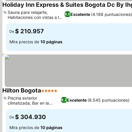
Holiday Inn Express & Suites Bogota Dc By Ih
Sauna para relajarte,
Excelente
(4.188 puntuaciones
9,0
Habitaciones con vistas a la
Ver precios
ciudad
$ 210.957
De
Mira precios de
10 páginas
Hilton Bogota
5 Estrellas
Ver precios
Piscina exterior
Excelente
(8.545 puntuaciones)
9,2
climatizada, Bar en la
Ver precios
azotea Sky 15
$ 304.930
De
Mira precios de
10 páginas