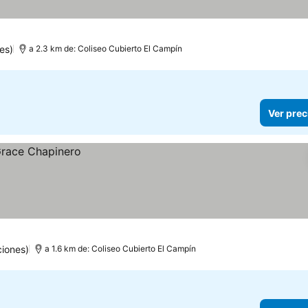
es)
a 2.3 km de: Coliseo Cubierto El Campín
Ver prec
iones)
a 1.6 km de: Coliseo Cubierto El Campín