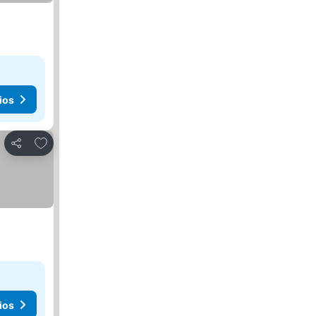
ios
Agregar a favoritos
Compartir
ios