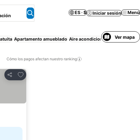
ES · $
Menú
Iniciar sesión
ación
Ver mapa
atuita
Apartamento amueblado
Aire acondicionado
Estacionami
Cómo los pagos afectan nuestro ranking
Agregar a favoritos
Compartir