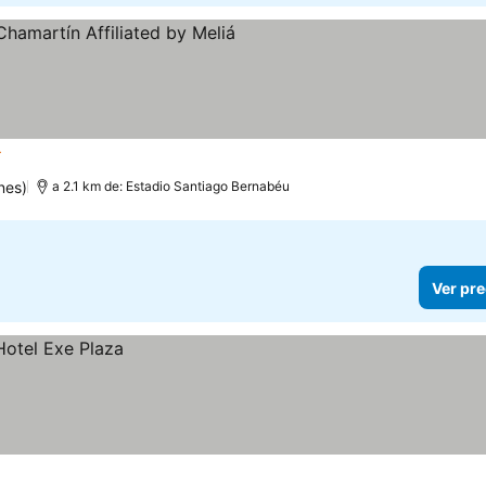
trellas
Ver precios
nes)
a 2.1 km de: Estadio Santiago Bernabéu
Ver pre