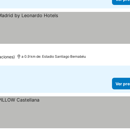
precios
aciones)
a 0.9 km de: Estadio Santiago Bernabéu
Ver pre