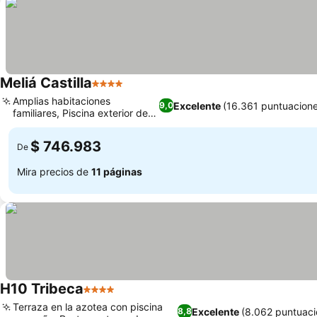
Meliá Castilla
4 Estrellas
Ver precios
Amplias habitaciones
Excelente
(16.361 puntuacion
9,0
familiares, Piscina exterior de
Ver precios
temporada
$ 746.983
De
Mira precios de
11 páginas
H10 Tribeca
4 Estrellas
Ver precios
Terraza en la azotea con piscina
Excelente
(8.062 puntuaci
8,8