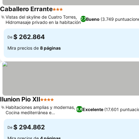
Caballero Errante
3 Estrellas
Ver precios
Vistas del skyline de Cuatro Torres,
Bueno
(3.749 puntuacion
7,7
Hidromasaje privado en la habitación
Ver precios
$ 262.864
De
Mira precios de
8 páginas
Ilunion Pio XII
4 Estrellas
Ver precios
Habitaciones amplias y modernas,
Excelente
(17.601 puntuaci
8,6
Cocina mediterránea e
Ver precios
internacional
$ 294.862
De
Mira precios de
4 páginas