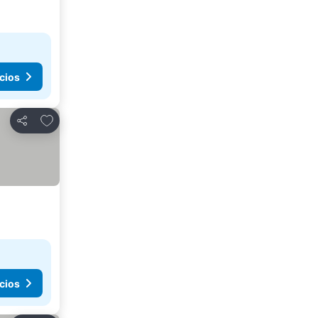
cios
Agregar a favoritos
Compartir
cios