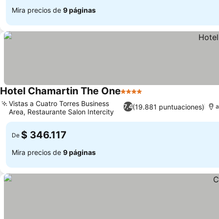
Mira precios de
9 páginas
Hotel Chamartin The One
4 Estrellas
Ver precios
Vistas a Cuatro Torres Business
(19.881 puntuaciones)
7,4
a
Area, Restaurante Salon Intercity
Ver precios
$ 346.117
De
Mira precios de
9 páginas