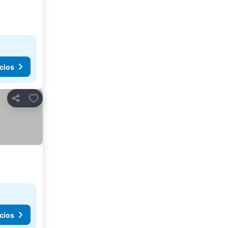
cios
Agregar a favoritos
Compartir
cios