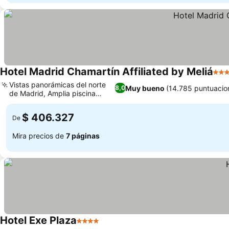
Hotel Madrid Chamartín Affiliated by Meliá
3 Es
Vistas panorámicas del norte
Muy bueno
(14.785 puntuacio
8,0
de Madrid, Amplia piscina
Ver precios
exterior
$ 406.327
De
Mira precios de
7 páginas
Hotel Exe Plaza
4 Estrellas
Ver precios