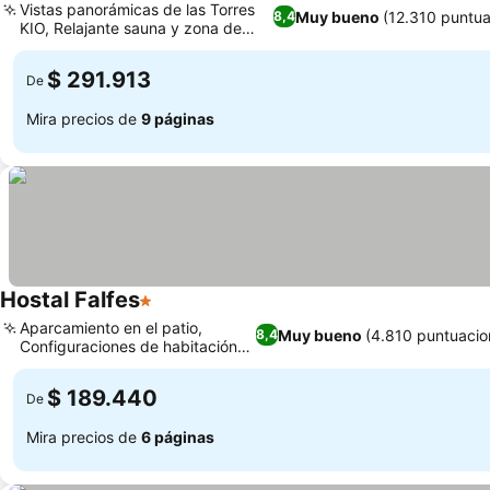
Vistas panorámicas de las Torres
Muy bueno
(12.310 puntua
8,4
KIO, Relajante sauna y zona de
Ver precios
bienestar
$ 291.913
De
Mira precios de
9 páginas
Hostal Falfes
1 Estrellas
Ver precios
Aparcamiento en el patio,
Muy bueno
(4.810 puntuacio
8,4
Configuraciones de habitación
Ver precios
versátiles
$ 189.440
De
Mira precios de
6 páginas