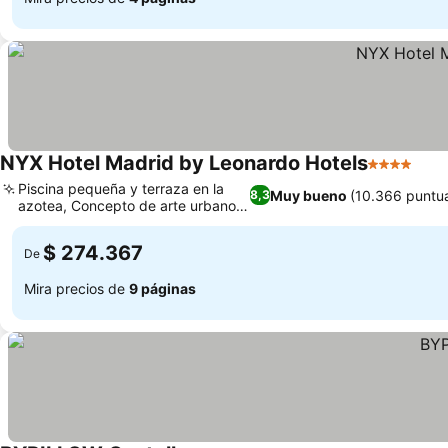
NYX Hotel Madrid by Leonardo Hotels
4 Estrellas
Ver 
Piscina pequeña y terraza en la
Muy bueno
(10.366 puntu
8,3
azotea, Concepto de arte urbano
Ver precios
ecléctico
$ 274.367
De
Mira precios de
9 páginas