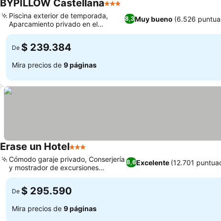
BYPILLOW Castellana
3 Estrellas
Ver precios
Piscina exterior de temporada,
Muy bueno
(6.526 puntua
8,3
Aparcamiento privado en el
Ver precios
establecimiento
$ 239.384
De
Mira precios de
9 páginas
Erase un Hotel
3 Estrellas
Ver precios
Cómodo garaje privado, Conserjería
Excelente
(12.701 puntua
8,6
y mostrador de excursiones
Ver precios
dedicados
$ 295.590
De
Mira precios de
9 páginas