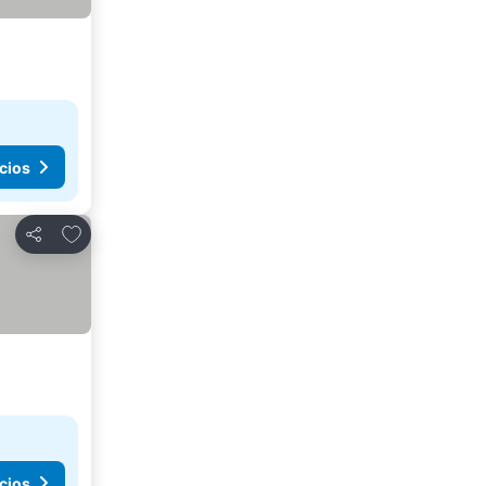
cios
Agregar a favoritos
Compartir
cios