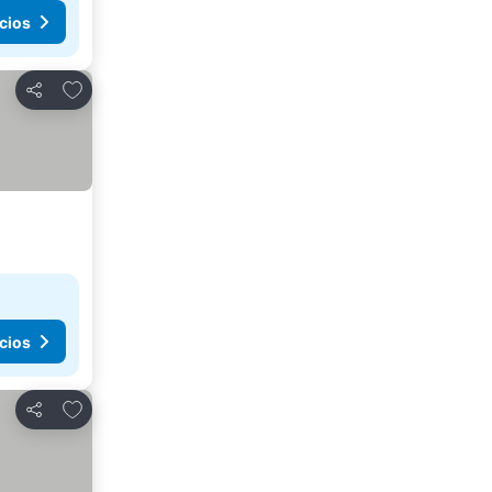
cios
Agregar a favoritos
Compartir
cios
Agregar a favoritos
Compartir