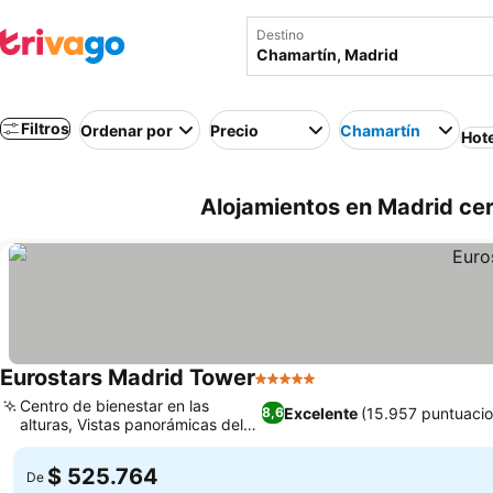
Destino
Filtros
Ordenar por
Precio
Chamartín
Hot
Alojamientos en Madrid ce
Eurostars Madrid Tower
5 Estrellas
Ver precios
Centro de bienestar en las
Excelente
(15.957 puntuacio
8,6
alturas, Vistas panorámicas del
Ver precios
horizonte
$ 525.764
De