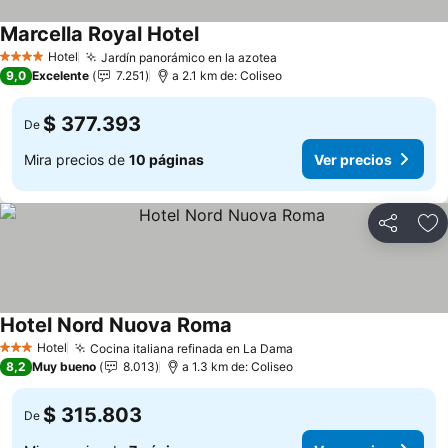
Marcella Royal Hotel
Hotel
Jardín panorámico en la azotea
4 Estrellas
9,0
Excelente
7.251
a 2.1 km de: Coliseo
$ 377.393
De
Mira precios de
10 páginas
Ver precios
Compartir
Ag
Hotel Nord Nuova Roma
Hotel
Cocina italiana refinada en La Dama
3 Estrellas
8,2
Muy bueno
8.013
a 1.3 km de: Coliseo
$ 315.803
De