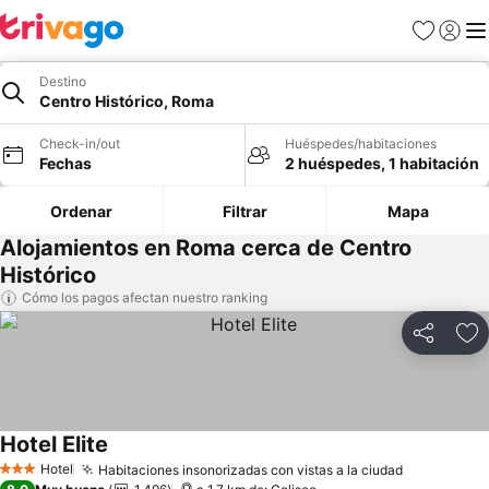
Favoritos
Iniciar 
Me
Destino
Centro Histórico, Roma
Check-in/out
Huéspedes/habitaciones
Fechas
2 huéspedes, 1 habitación
Ordenar
Filtrar
Mapa
Alojamientos en Roma cerca de Centro
Histórico
Cómo los pagos afectan nuestro ranking
Compartir
Ag
Hotel Elite
Hotel
Habitaciones insonorizadas con vistas a la ciudad
3 Estrellas