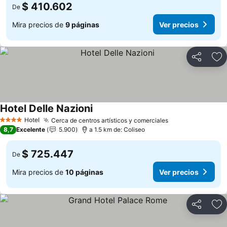
$ 410.602
De
Mira precios de
9 páginas
Ver precios
Compartir
Ag
Hotel Delle Nazioni
Hotel
Cerca de centros artísticos y comerciales
4 Estrellas
8,7
Excelente
5.900
a 1.5 km de: Coliseo
$ 725.447
De
Mira precios de
10 páginas
Ver precios
Compartir
Ag