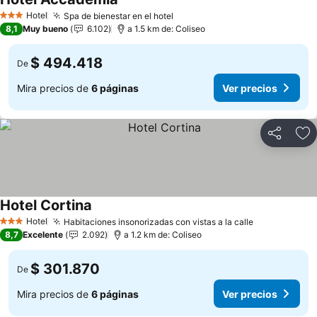
Hotel
Spa de bienestar en el hotel
3 Estrellas
8,1
Muy bueno
6.102
a 1.5 km de: Coliseo
$ 494.418
De
Mira precios de
6 páginas
Ver precios
Compartir
Ag
Hotel Cortina
Hotel
Habitaciones insonorizadas con vistas a la calle
3 Estrellas
8,7
Excelente
2.092
a 1.2 km de: Coliseo
$ 301.870
De
Mira precios de
6 páginas
Ver precios