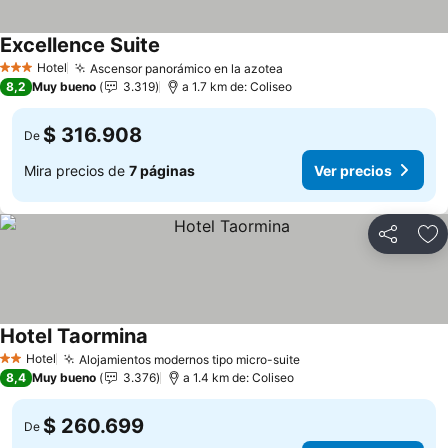
Excellence Suite
Hotel
Ascensor panorámico en la azotea
3 Estrellas
8,2
Muy bueno
3.319
a 1.7 km de: Coliseo
$ 316.908
De
Mira precios de
7 páginas
Ver precios
Compartir
Ag
Hotel Taormina
Hotel
Alojamientos modernos tipo micro-suite
2 Estrellas
8,4
Muy bueno
3.376
a 1.4 km de: Coliseo
$ 260.699
De