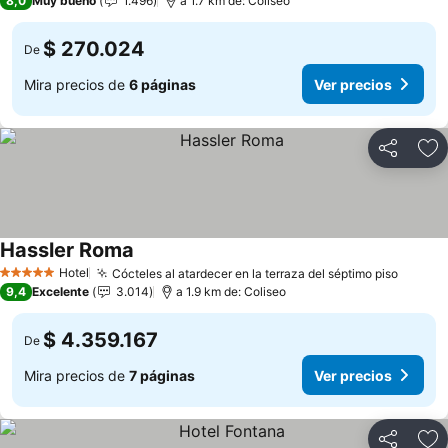
8,0
Muy bueno
1.496
a 1.7 km de: Coliseo
$ 270.024
De
Mira precios de
6 páginas
Ver precios
Compartir
Ag
Hassler Roma
Hotel
Cócteles al atardecer en la terraza del séptimo piso
5 Estrellas
9,4
Excelente
3.014
a 1.9 km de: Coliseo
$ 4.359.167
De
Mira precios de
7 páginas
Ver precios