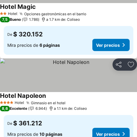
Hotel Magic
Hotel
Opciones gastronómicas en el barrio
2 Estrellas
7,5
Bueno
1.786
a 1.7 km de: Coliseo
$ 320.152
De
Mira precios de
6 páginas
Ver precios
Compartir
Ag
Hotel Napoleon
Hotel
Gimnasio en el hotel
4 Estrellas
8,6
Excelente
6.944
a 1.1 km de: Coliseo
$ 361.212
De
Mira precios de
10 páginas
Ver precios