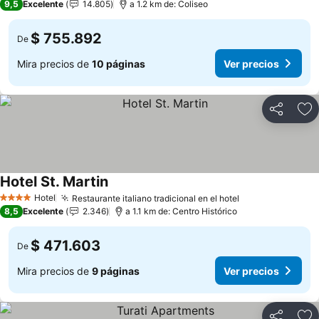
9,5
Excelente
14.805
a 1.2 km de: Coliseo
$ 755.892
De
Mira precios de
10 páginas
Ver precios
Compartir
Ag
Hotel St. Martin
Hotel
Restaurante italiano tradicional en el hotel
4 Estrellas
8,5
Excelente
2.346
a 1.1 km de: Centro Histórico
$ 471.603
De
Mira precios de
9 páginas
Ver precios