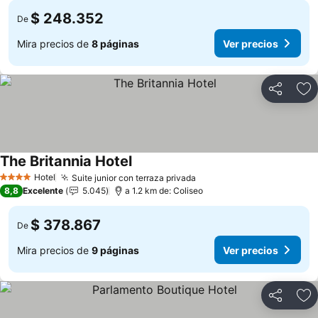
$ 248.352
De
Mira precios de
8 páginas
Ver precios
Compartir
Ag
The Britannia Hotel
Hotel
Suite junior con terraza privada
4 Estrellas
8,8
Excelente
5.045
a 1.2 km de: Coliseo
$ 378.867
De
Mira precios de
9 páginas
Ver precios
Compartir
Ag