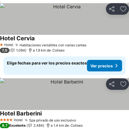
Compartir
Ag
Hotel Cervia
Hotel
Habitaciones versátiles con varias camas
1 Estrellas
7,0
1.084
a 1.9 km de: Coliseo
Elige fechas para ver los precios exactos
Ver precios
Compartir
Ag
Hotel Barberini
Hotel
Spa privado de uso exclusivo
4 Estrellas
8,7
Excelente
2.484
a 1.4 km de: Coliseo