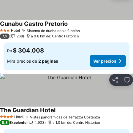
Cunabu Castro Pretorio
Hotel
Sistema de ducha doble función
3 Estrellas
7,3
268
a 0.8 km de: Centro Histórico
$ 304.008
De
Mira precios de
2 páginas
Ver precios
Compartir
Ag
The Guardian Hotel
Hotel
Vistas panorámicas de Terrazza Costanza
4 Estrellas
8,8
Excelente
4.903
a 1.0 km de: Centro Histórico