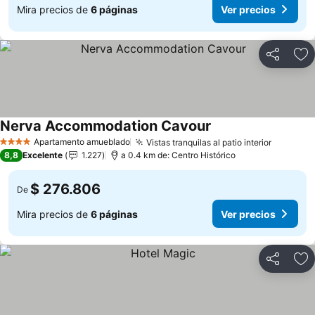
Mira precios de
6 páginas
Ver precios
Compartir
Ag
Nerva Accommodation Cavour
Apartamento amueblado
Vistas tranquilas al patio interior
4 Estrellas
8,8
Excelente
1.227
a 0.4 km de: Centro Histórico
$ 276.806
De
Mira precios de
6 páginas
Ver precios
Compartir
Ag