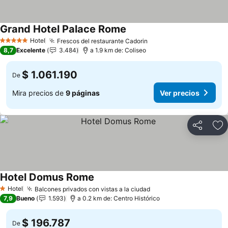
Grand Hotel Palace Rome
Hotel
Frescos del restaurante Cadorin
5 Estrellas
8,7
Excelente
3.484
a 1.9 km de: Coliseo
$ 1.061.190
De
Mira precios de
9 páginas
Ver precios
Compartir
Ag
Hotel Domus Rome
Hotel
Balcones privados con vistas a la ciudad
1 Estrellas
7,9
Bueno
1.593
a 0.2 km de: Centro Histórico
$ 196.787
De