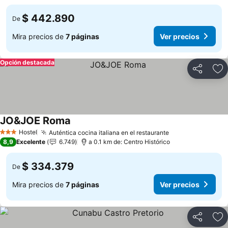
$ 442.890
De
Mira precios de
7 páginas
Ver precios
Opción destacada
Compartir
Ag
JO&JOE Roma
Hostel
Auténtica cocina italiana en el restaurante
3 Estrellas
8,9
Excelente
6.749
a 0.1 km de: Centro Histórico
$ 334.379
De
Mira precios de
7 páginas
Ver precios
Compartir
Ag