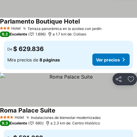
Parlamento Boutique Hotel
Hotel
Terraza panorámica en la azotea con jardín
3 Estrellas
9,2
Excelente
1.896
a 1.7 km de: Coliseo
$ 629.836
De
Mira precios de
8 páginas
Ver precios
Compartir
Ag
Roma Palace Suite
Hotel
Instalaciones de bienestar modernizadas
4 Estrellas
9,3
Excelente
680
a 2.3 km de: Centro Histórico