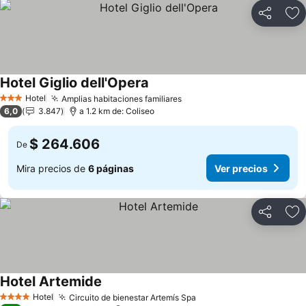
Compartir
Ag
Hotel Giglio dell'Opera
Hotel
Amplias habitaciones familiares
3 Estrellas
6,0
3.847
a 1.2 km de: Coliseo
$ 264.606
De
Mira precios de
6 páginas
Ver precios
Compartir
Ag
Hotel Artemide
Hotel
Circuito de bienestar Artemís Spa
4 Estrellas