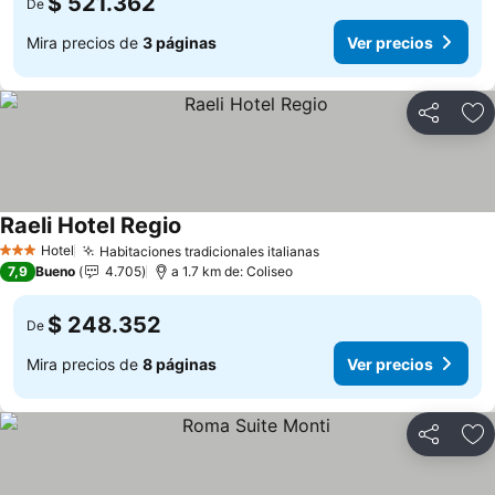
$ 521.362
De
Mira precios de
3 páginas
Ver precios
Compartir
Ag
Raeli Hotel Regio
Hotel
Habitaciones tradicionales italianas
3 Estrellas
7,9
Bueno
4.705
a 1.7 km de: Coliseo
$ 248.352
De
Mira precios de
8 páginas
Ver precios
Compartir
Ag