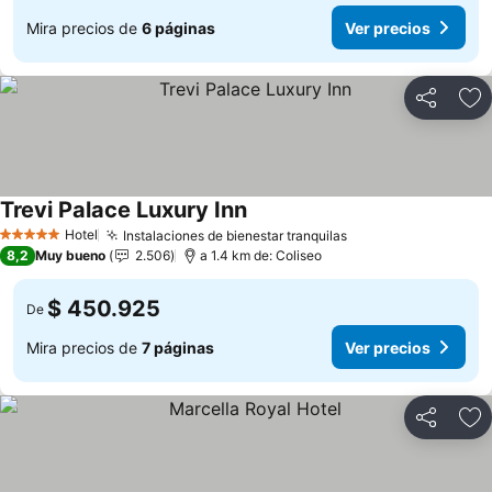
Mira precios de
6 páginas
Ver precios
Compartir
Ag
Trevi Palace Luxury Inn
Hotel
Instalaciones de bienestar tranquilas
5 Estrellas
8,2
Muy bueno
2.506
a 1.4 km de: Coliseo
$ 450.925
De
Mira precios de
7 páginas
Ver precios
Compartir
Ag