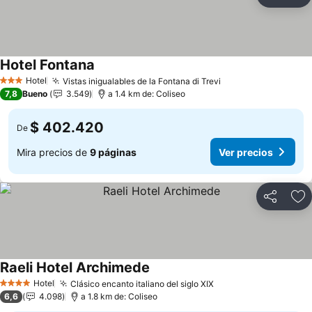
Compartir
Ag
Hotel Fontana
Hotel
Vistas inigualables de la Fontana di Trevi
3 Estrellas
7,8
Bueno
3.549
a 1.4 km de: Coliseo
$ 402.420
De
Mira precios de
9 páginas
Ver precios
Compartir
Ag
Raeli Hotel Archimede
Hotel
Clásico encanto italiano del siglo XIX
4 Estrellas
6,6
4.098
a 1.8 km de: Coliseo