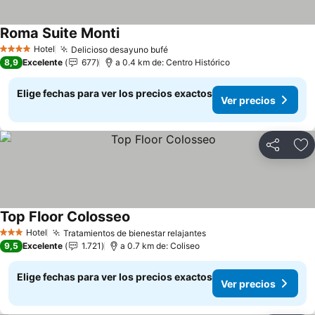
Roma Suite Monti
Hotel
Delicioso desayuno bufé
4 Estrellas
8,9
Excelente
677
a 0.4 km de: Centro Histórico
Elige fechas para ver los precios exactos
Ver precios
Compartir
Ag
Top Floor Colosseo
Hotel
Tratamientos de bienestar relajantes
3 Estrellas
9,5
Excelente
1.721
a 0.7 km de: Coliseo
Elige fechas para ver los precios exactos
Ver precios