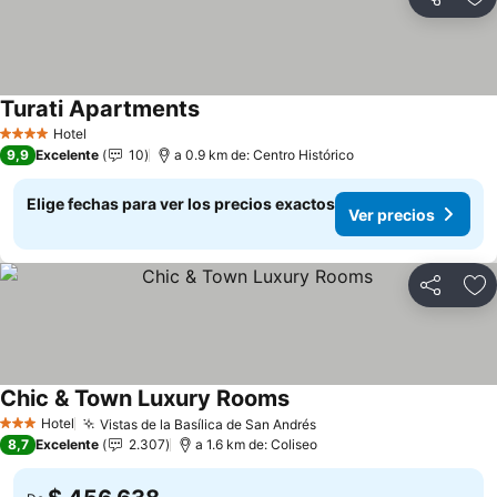
Compartir
Ag
Turati Apartments
Hotel
4 Estrellas
9,9
Excelente
10
a 0.9 km de: Centro Histórico
Elige fechas para ver los precios exactos
Ver precios
Compartir
Ag
Chic & Town Luxury Rooms
Hotel
Vistas de la Basílica de San Andrés
3 Estrellas
8,7
Excelente
2.307
a 1.6 km de: Coliseo