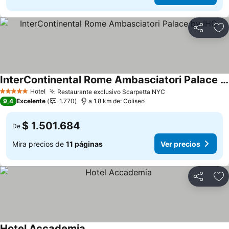
Compartir
Ag
InterContinental Rome Ambasciatori Palace by IHG
Hotel
Restaurante exclusivo Scarpetta NYC
5 Estrellas
9,4
Excelente
1.770
a 1.8 km de: Coliseo
$ 1.501.684
De
Mira precios de
11 páginas
Ver precios
Compartir
Ag
Hotel Accademia