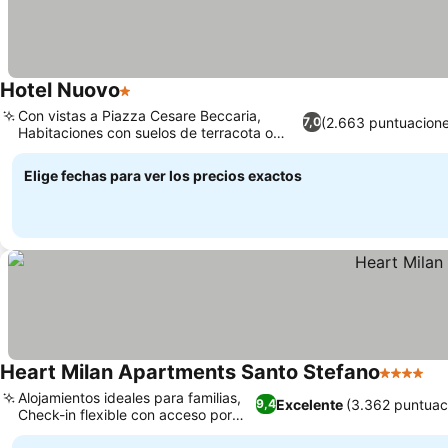
Hotel Nuovo
1 Estrellas
Ver precios
Con vistas a Piazza Cesare Beccaria,
(2.663 puntuacion
7,0
Habitaciones con suelos de terracota o
Ver precios
madera
Elige fechas para ver los precios exactos
Heart Milan Apartments Santo Stefano
4 Estrell
Ve
Alojamientos ideales para familias,
Excelente
(3.362 puntuac
9,4
Check-in flexible con acceso por
Ver precios
código