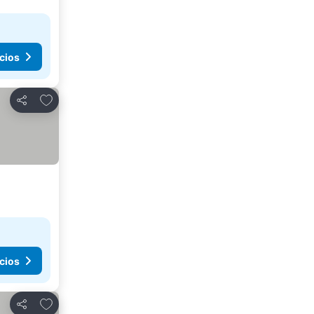
cios
Agregar a favoritos
Compartir
cios
Agregar a favoritos
Compartir