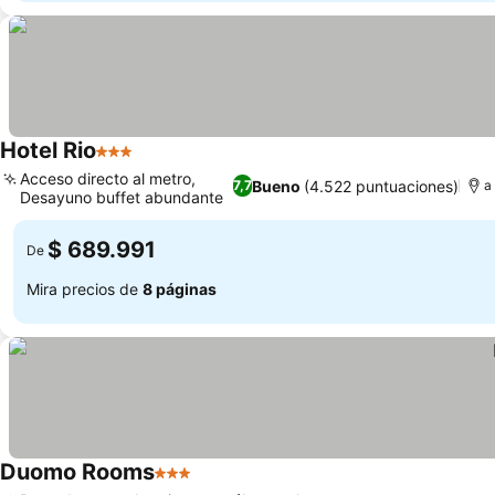
Hotel Rio
3 Estrellas
Ver precios
Acceso directo al metro,
Bueno
(4.522 puntuaciones)
7,7
a
Desayuno buffet abundante
Ver precios
$ 689.991
De
Mira precios de
8 páginas
Duomo Rooms
3 Estrellas
Ver precios