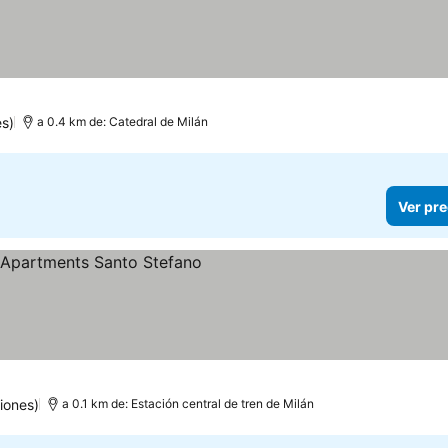
es)
a 0.4 km de: Catedral de Milán
Ver pre
as
r precios
iones)
a 0.1 km de: Estación central de tren de Milán