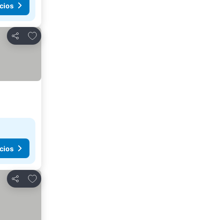
cios
Agregar a favoritos
Compartir
cios
Agregar a favoritos
Compartir