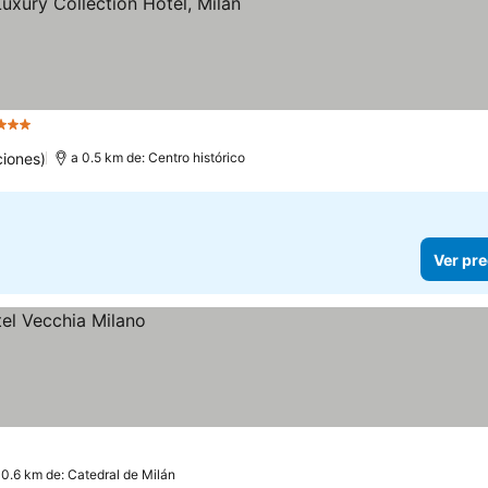
strellas
Ver precios
iones)
a 0.5 km de: Centro histórico
Ver pre
 0.6 km de: Catedral de Milán