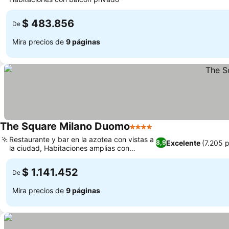
Ver precios
$ 483.856
De
Mira precios de
9 páginas
The Square Milano Duomo
4 Estrellas
Ver precios
Restaurante y bar en la azotea con vistas a
Excelente
(7.205 
8,9
la ciudad, Habitaciones amplias con
Ver precios
muebles elegantes
$ 1.141.452
De
Mira precios de
9 páginas