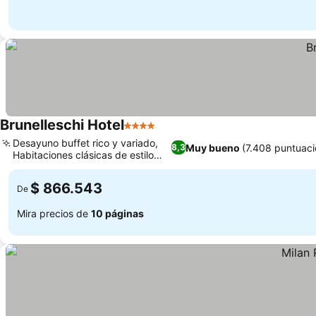
Brunelleschi Hotel
4 Estrellas
Ver precios
Desayuno buffet rico y variado,
Muy bueno
(7.408 puntuaci
8,3
Habitaciones clásicas de estilo
Ver precios
italiano
$ 866.543
De
Mira precios de
10 páginas