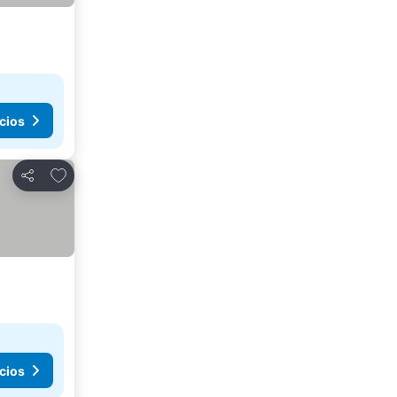
cios
Agregar a favoritos
Compartir
cios