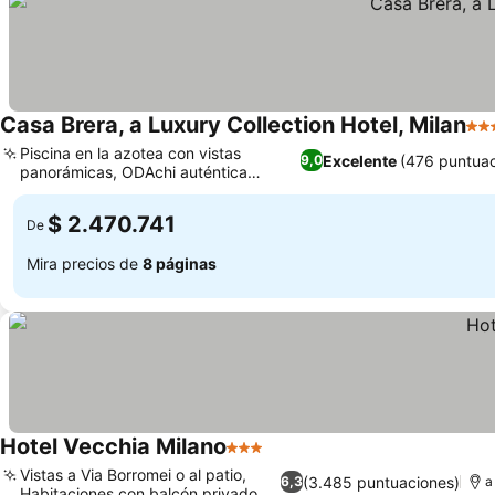
Casa Brera, a Luxury Collection Hotel, Milan
5 E
Piscina en la azotea con vistas
Excelente
(476 puntuac
9,0
panorámicas, ODAchi auténtica
Ver precios
comida japonesa
$ 2.470.741
De
Mira precios de
8 páginas
Hotel Vecchia Milano
3 Estrellas
Ver precios
Vistas a Via Borromei o al patio,
(3.485 puntuaciones)
6,3
a
Habitaciones con balcón privado