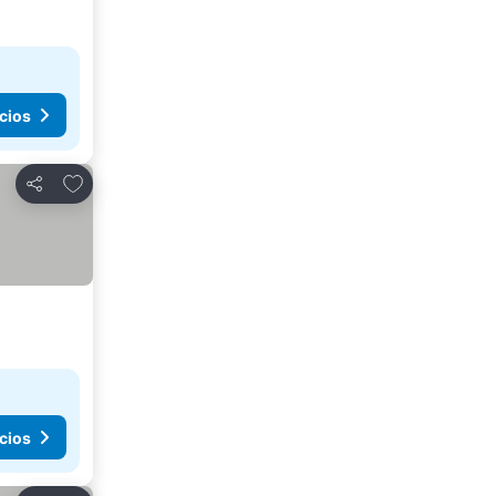
cios
Agregar a favoritos
Compartir
cios