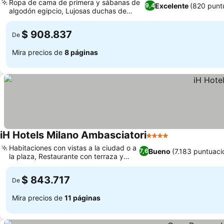
Ropa de cama de primera y sábanas de
Excelente
(820 punt
9,4
algodón egipcio, Lujosas duchas de
Ver precios
efecto lluvia
$ 908.837
De
Mira precios de
8 páginas
iH Hotels Milano Ambasciatori
4 Estrellas
Ver precios
Habitaciones con vistas a la ciudad o a
Bueno
(7.183 puntuaci
7,6
la plaza, Restaurante con terraza y
Ver precios
vistas
$ 843.717
De
Mira precios de
11 páginas