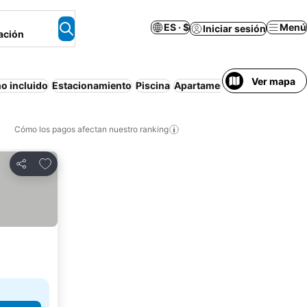
ES · $
Menú
Iniciar sesión
ación
Ver mapa
o incluido
Estacionamiento
Piscina
Apartamento amueblado
Ai
Cómo los pagos afectan nuestro ranking
Agregar a favoritos
Compartir