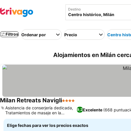
Destino
Filtros
Ordenar por
Precio
Centro hist
Alojamientos en Milán cerc
Milan Retreats Navigli
4 Estrellas
Ver precios
Asistencia de conserjería dedicada,
Excelente
(668 puntuaci
9,2
Tratamientos de masaje en la
Ver precios
habitación
Elige fechas para ver los precios exactos