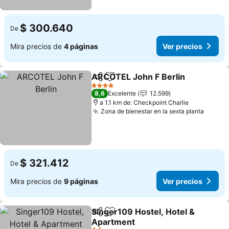
$ 300.640
De
Mira precios de
4 páginas
Ver precios
ARCOTEL John F Berlin
Compartir
Agregar a favoritos
Ve
4 Estrellas
8,6
Excelente
12.599
a 1.1 km de: Checkpoint Charlie
Zona de bienestar en la sexta planta
Ver pr
$ 321.412
De
Mira precios de
9 páginas
Ver precios
Singer109 Hostel, Hotel &
Compartir
Agregar a favoritos
Apartment