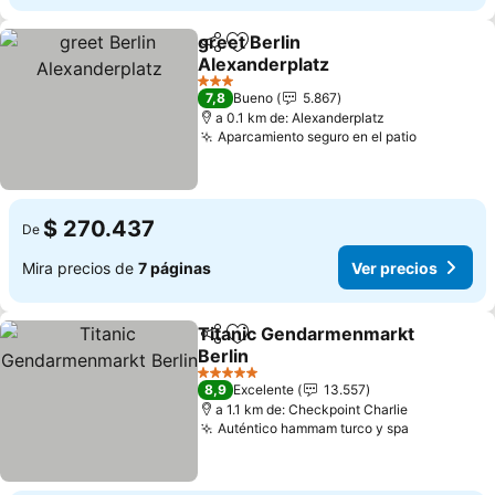
greet Berlin
Compartir
Agregar a favoritos
Alexanderplatz
Ver precios
3 Estrellas
7,8
Bueno
5.867
a 0.1 km de: Alexanderplatz
Aparcamiento seguro en el patio
Ver preci
$ 270.437
De
Mira precios de
7 páginas
Ver precios
Titanic Gendarmenmarkt
Compartir
Agregar a favoritos
Berlin
Ver precios
5 Estrellas
8,9
Excelente
13.557
a 1.1 km de: Checkpoint Charlie
Auténtico hammam turco y spa
Ver precio