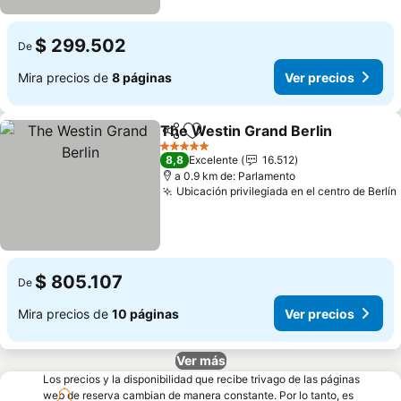
$ 299.502
De
Mira precios de
8 páginas
Ver precios
The Westin Grand Berlin
Compartir
Agregar a favoritos
V
5 Estrellas
8,8
Excelente
16.512
a 0.9 km de: Parlamento
Ubicación privilegiada en el centro de Berlín
$ 805.107
De
Mira precios de
10 páginas
Ver precios
Ver más
Los precios y la disponibilidad que recibe trivago de las páginas
web de reserva cambian de manera constante. Por lo tanto, es