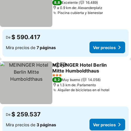
5 Estrellas
8,8
Excelente
16.489
a 0.9 km de: Alexanderplatz
Piscina cubierta y bienestar
Ver precios
$ 590.417
De
Mira precios de
7 páginas
Ver precios
MEININGER Hotel Berlin
Compartir
Agregar a favoritos
Mitte Humboldthaus
Ver precios
3 Estrellas
8,2
Muy bueno
14.058
a 1.3 km de: Parlamento
Alquiler de bicicletas en el hotel
Ver preci
$ 259.537
De
Mira precios de
3 páginas
Ver precios