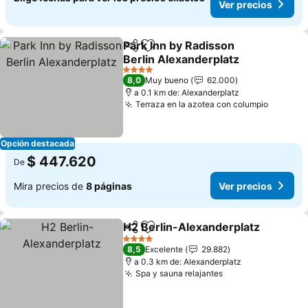
Ver precios
Park Inn by Radisson
Compartir
Agregar a favoritos
Berlin Alexanderplatz
Ver precios
4 Estrellas
8,0
Muy bueno
62.000
a 0.1 km de: Alexanderplatz
Terraza en la azotea con columpio
Ver pre
Opción destacada
$ 447.620
De
Mira precios de
8 páginas
Ver precios
H2 Berlin-Alexanderplatz
Compartir
Agregar a favoritos
4 Estrellas
8,5
Excelente
29.882
a 0.3 km de: Alexanderplatz
Spa y sauna relajantes
Ver precios