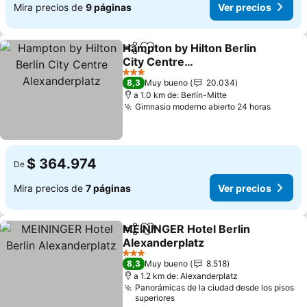
Mira precios de
9 páginas
Ver precios
Hampton by Hilton Berlin
Compartir
Agregar a favoritos
City Centre
Alexanderplatz
Ver precios
3 Estrellas
8,3
Muy bueno
20.034
a 1.0 km de: Berlín-Mitte
Gimnasio moderno abierto 24 horas
Ver pr
$ 364.974
De
Mira precios de
7 páginas
Ver precios
MEININGER Hotel Berlin
Compartir
Agregar a favoritos
Alexanderplatz
Ver precios
3 Estrellas
8,3
Muy bueno
8.518
a 1.2 km de: Alexanderplatz
Panorámicas de la ciudad desde los pisos
superiores