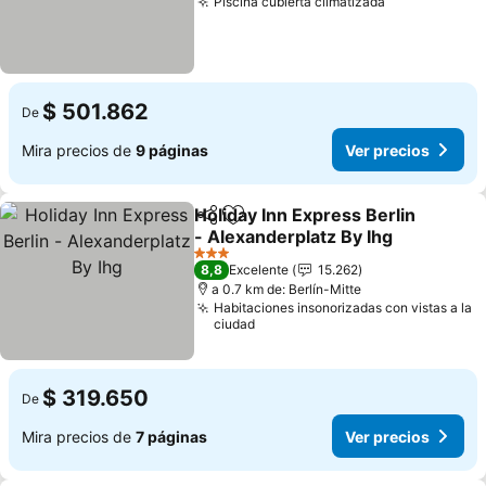
Piscina cubierta climatizada
Ver precios
$ 501.862
De
Mira precios de
9 páginas
Ver precios
Holiday Inn Express Berlin
Compartir
Agregar a favoritos
- Alexanderplatz By Ihg
Ver precios
3 Estrellas
8,8
Excelente
15.262
a 0.7 km de: Berlín-Mitte
Habitaciones insonorizadas con vistas a la
ciudad
$ 319.650
De
Mira precios de
7 páginas
Ver precios