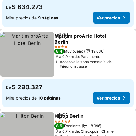
$ 634.273
De
Mira precios de
9 páginas
Ver precios
Maritim proArte Hotel
Compartir
Agregar a favoritos
Berlin
Ver precios
4 Estrellas
8,4
Muy bueno
19.036
a 0.9 km de: Parlamento
Acceso a la zona comercial de
Friedrichstrasse
$ 290.327
De
Mira precios de
10 páginas
Ver precios
Hilton Berlin
Compartir
Agregar a favoritos
Ver precios
5 Estrellas
8,5
Excelente
18.996
a 0.7 km de: Checkpoint Charlie