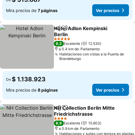
Mira precios de
7 páginas
Ver precios
Hotel Adlon Kempinski
Compartir
Agregar a favoritos
Berlin
Ver precios
5 Estrellas
9,2
Excelente
12.530
a 0.4 km de: Parlamento
Habitaciones con vistas a la Puerta de
Brandeburgo
$ 1.138.923
De
Mira precios de
8 páginas
Ver precios
NH Collection Berlin Mitte
Compartir
Agregar a favoritos
Friedrichstrasse
Ver precios
4 Estrellas
8,9
Excelente
15.603
a 0.9 km de: Parlamento
Habitaciones y suites con terraza en plantas