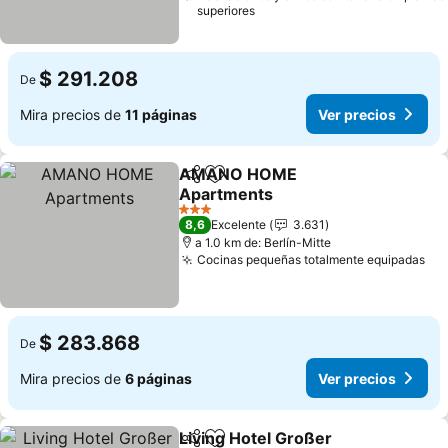
superiores
$ 291.208
De
Mira precios de
11 páginas
Ver precios
AMANO HOME
Compartir
Agregar a favoritos
Apartments
Ver precios
3 Estrellas
8,6
Excelente
3.631
a 1.0 km de: Berlín-Mitte
Cocinas pequeñas totalmente equipadas
Ver
$ 283.868
De
Mira precios de
6 páginas
Ver precios
Living Hotel Großer
Compartir