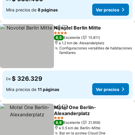
Mira precios de
8 páginas
Ver precios
Novotel Berlin Mitte
Compartir
Agregar a favoritos
Ver pr
4 Estrellas
8,5
Excelente
15.811
a 1.2 km de: Alexanderplatz
Configuraciones versátiles de habitaciones
familiares
$ 326.329
De
Mira precios de
11 páginas
Ver precios
Motel One Berlin-
Compartir
Agregar a favoritos
Alexanderplatz
Ver precios
3 Estrellas
8,8
Excelente
21.959
a 0.5 km de: Berlín-Mitte
Bar en la azotea Cloud One
Ver precios