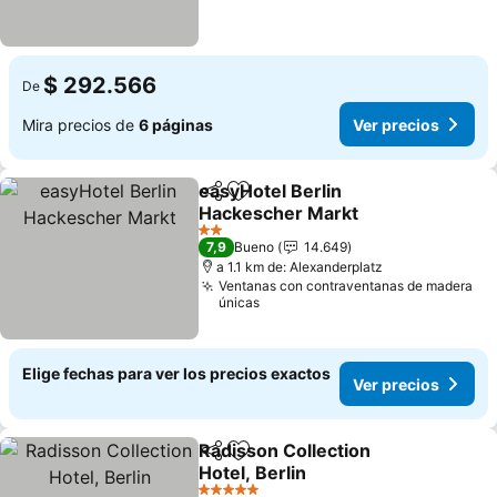
$ 292.566
De
Mira precios de
6 páginas
Ver precios
easyHotel Berlin
Compartir
Agregar a favoritos
Hackescher Markt
Ver precios
2 Estrellas
7,9
Bueno
14.649
a 1.1 km de: Alexanderplatz
Ventanas con contraventanas de madera
únicas
Elige fechas para ver los precios exactos
Ver precios
Radisson Collection
Compartir
Agregar a favoritos
Hotel, Berlin
Ver precios