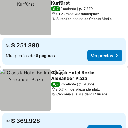
Agregar a favoritos
Kurfürst
Ver precios
8,7
Excelente
7.379
a 1.2 km de: Alexanderplatz
Auténtica cocina de Oriente Medio
Ver pre
$ 251.390
De
Mira precios de
8 páginas
Ver precios
Classik Hotel Berlin
Compartir
Agregar a favoritos
Alexander Plaza
Ver precios
8,8
Excelente
9.055
a 0.7 km de: Alexanderplatz
Cercanía a la Isla de los Museos
Ver preci
$ 369.928
De