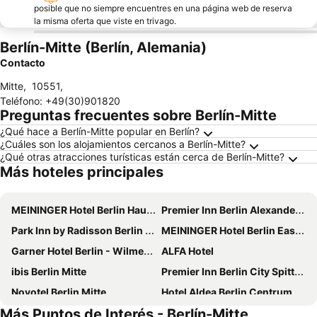
posible que no siempre encuentres en una página web de reserva
la misma oferta que viste en trivago.
Berlín-Mitte (Berlín, Alemania)
Contacto
Mitte
,
10551
,
Teléfono
:
+49(30)901820
Preguntas frecuentes sobre Berlín-Mitte
¿Qué hace a Berlín-Mitte popular en Berlín?
¿Cuáles son los alojamientos cercanos a Berlín-Mitte?
¿Qué otras atracciones turísticas están cerca de Berlín-Mitte?
Más hoteles principales
MEININGER Hotel Berlin Hauptbahnhof
Premier Inn Berlin Alexanderplatz hotel
Park Inn by Radisson Berlin Alexanderplatz
MEININGER Hotel Berlin East Side Gallery
Garner Hotel Berlin - Wilmersdorf By Ihg
ALFA Hotel
ibis Berlin Mitte
Premier Inn Berlin City Spittelmarkt hotel
Novotel Berlin Mitte
Hotel Aldea Berlin Centrum
Más Puntos de Interés - Berlín-Mitte
MEININGER Hotel Berlin Mitte Humboldthaus
a&o Berlin Mitte