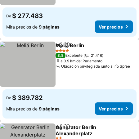
$ 277.483
De
Mira precios de
9 páginas
Ver precios
Meliá Berlin
Compartir
Agregar a favoritos
Ver precios
4 Estrellas
8,8
Excelente
21.416
a 0.9 km de: Parlamento
Ubicación privilegiada junto al río Spree
Ver
$ 389.782
De
Mira precios de
9 páginas
Ver precios
Generator Berlin
Compartir
Agregar a favoritos
Alexanderplatz