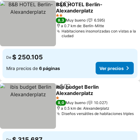
B&B HOTEL Berlin-
Compartir
Agregar a favoritos
Alexanderplatz
Ver precios
2 Estrellas
8,3
Muy bueno
6.595
a 0.7 km de: Berlín-Mitte
Habitaciones insonorizadas con vistas a la
ciudad
$ 250.105
De
Mira precios de
6 páginas
Ver precios
ibis budget Berlin
Compartir
Agregar a favoritos
Alexanderplatz
Ver precios
1 Estrellas
8,0
Muy bueno
10.027
a 0.5 km de: Alexanderplatz
Diseños versátiles de habitaciones triples
Ve
$ 315.687
De