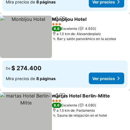
Mira precios de
8 páginas
Ver precios
Monbijou Hotel
Compartir
Agregar a favoritos
Ver precios
3 Estrellas
8,8
Excelente
4.930
a 1.0 km de: Alexanderplatz
Bar y salón panorámico en la azotea
Ver pr
$ 274.400
De
Mira precios de
8 páginas
Ver precios
martas Hotel Berlin-Mitte
Compartir
Agregar a favoritos
3 Estrellas
8,6
Excelente
4.080
a 1.5 km de: Parlamento
Sauna de relajación en el hotel
Ver precio