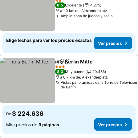
Ver precios
2 Estrellas
8,5
Excelente
4.275
a 1.0 km de: Alexanderplatz
Amplia zona de juegos y social
Ver precio
Elige fechas para ver los precios exactos
Ver precios
ibis Berlin Mitte
Compartir
Agregar a favoritos
Ver precio
3 Estrellas
8,3
Muy bueno
10.485
a 0.7 km de: Alexanderplatz
Vistas panorámicas de la Torre de Televisión
de Berlín
$ 224.636
De
Mira precios de
9 páginas
Ver precios