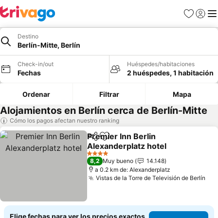
Favoritos
Iniciar 
Me
Destino
Berlín-Mitte, Berlín
Check-in/out
Huéspedes/habitaciones
Fechas
2 huéspedes, 1 habitación
Ordenar
Filtrar
Mapa
Alojamientos en Berlín cerca de Berlín-Mitte
Cómo los pagos afectan nuestro ranking
Premier Inn Berlin
Compartir
Agregar a favoritos
Alexanderplatz hotel
Ver precios
4 Estrellas
8,2
Muy bueno
14.148
a 0.2 km de: Alexanderplatz
Vistas de la Torre de Televisión de Berlín
Ver
Elige fechas para ver los precios exactos