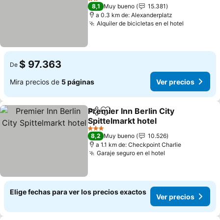
Ver precios
2 Estrellas
8,1
Muy bueno
15.381
a 0.3 km de: Alexanderplatz
Alquiler de bicicletas en el hotel
Ver preci
$ 97.363
De
Mira precios de
5 páginas
Ver precios
Premier Inn Berlin City
Compartir
Agregar a favoritos
Spittelmarkt hotel
Ver precios
3 Estrellas
8,2
Muy bueno
10.526
a 1.1 km de: Checkpoint Charlie
Garaje seguro en el hotel
Ver precios
Elige fechas para ver los precios exactos
Ver precios