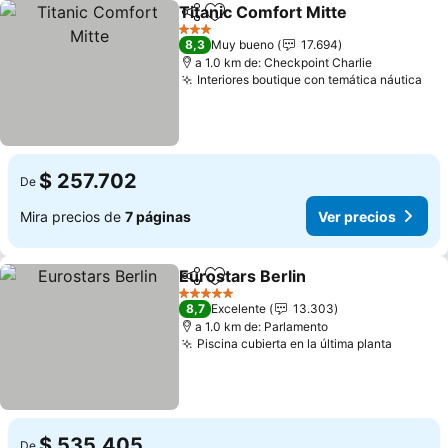
Titanic Comfort Mitte
Compartir
Agregar a favoritos
Ver 
3 Estrellas
8,3
Muy bueno
17.694
a 1.0 km de: Checkpoint Charlie
Interiores boutique con temática náutica
Ver
$ 257.702
De
Mira precios de
7 páginas
Ver precios
Eurostars Berlin
Compartir
Agregar a favoritos
Ver precio
5 Estrellas
8,7
Excelente
13.303
a 1.0 km de: Parlamento
Piscina cubierta en la última planta
Ver pre
$ 535.405
De