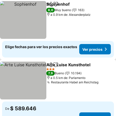
Sophienhof
Compartir
Agregar a favoritos
Ver precios
8,0
Muy bueno
163
a 0.9 km de: Alexanderplatz
Elige fechas para ver los precios exactos
Ver precios
Arte Luise Kunsthotel
Compartir
Agregar a favoritos
Ver 
3 Estrellas
7,9
Bueno
10.194
a 0.5 km de: Parlamento
Restaurante Habel am Reichstag
Ver prec
$ 589.646
De