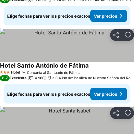
Elige fechas para ver los precios exactos
Ver precios
Compartir
Ag
Hotel Santo António de Fátima
Ver precios
Hotel
Cercanía al Santuario de Fátima
Ver precios
3 Estrellas
8,7
Excelente
4.968
a 0.4 km de: Basílica de Nuestra Señora del Rosa
Elige fechas para ver los precios exactos
Ver precios
Compartir
Ag