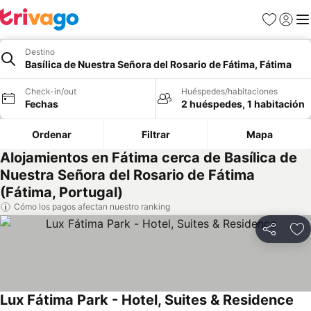
Favoritos
Iniciar 
Me
Destino
Basílica de Nuestra Señora del Rosario de Fátima, Fátima
Check-in/out
Huéspedes/habitaciones
Fechas
2 huéspedes, 1 habitación
Ordenar
Filtrar
Mapa
Alojamientos en Fátima cerca de Basílica de
Nuestra Señora del Rosario de Fátima
(Fátima, Portugal)
Cómo los pagos afectan nuestro ranking
Compartir
Ag
Lux Fátima Park - Hotel, Suites & Residence
Ver