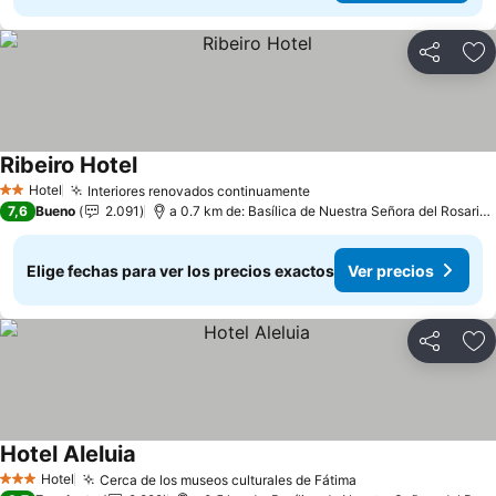
Compartir
Ag
Ribeiro Hotel
Ver precios
Hotel
Interiores renovados continuamente
Ver precios
2 Estrellas
7,6
Bueno
2.091
a 0.7 km de: Basílica de Nuestra Señora del Rosario 
Elige fechas para ver los precios exactos
Ver precios
Compartir
Ag
Hotel Aleluia
Ver precios
Hotel
Cerca de los museos culturales de Fátima
Ver precios
3 Estrellas