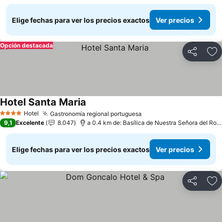
Elige fechas para ver los precios exactos
Ver precios
Opción destacada
Compartir
Ag
Hotel Santa Maria
Ver precios
Hotel
Gastronomía regional portuguesa
Ver precios
4 Estrellas
9,1
Excelente
8.047
a 0.4 km de: Basílica de Nuestra Señora del Ros
Elige fechas para ver los precios exactos
Ver precios
Compartir
Ag