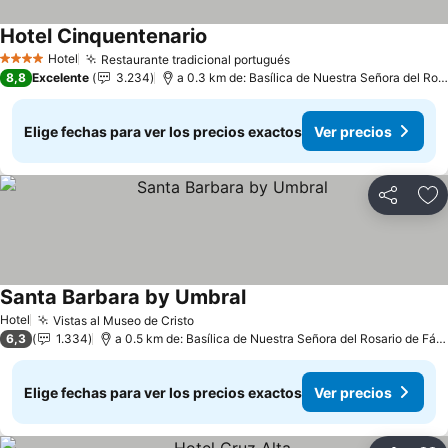
Hotel Cinquentenario
Ver precios
Hotel
Restaurante tradicional portugués
Ver precios
4 Estrellas
8,8
Excelente
3.234
a 0.3 km de: Basílica de Nuestra Señora del Ros
Elige fechas para ver los precios exactos
Ver precios
Compartir
Ag
Santa Barbara by Umbral
Ver precios
Hotel
Vistas al Museo de Cristo
Ver precios
6,3
1.334
a 0.5 km de: Basílica de Nuestra Señora del Rosario de Fát
Elige fechas para ver los precios exactos
Ver precios