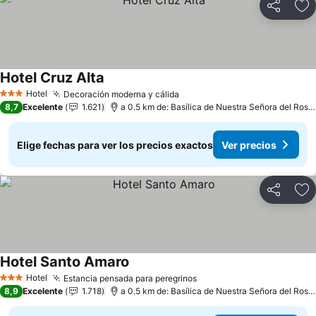
Compartir
Ag
Hotel Cruz Alta
Ver precios
Hotel
Decoración moderna y cálida
Ver precios
3 Estrellas
8,7
Excelente
1.621
a 0.5 km de: Basílica de Nuestra Señora del Rosa
Elige fechas para ver los precios exactos
Ver precios
Compartir
Ag
Hotel Santo Amaro
Ver precios
Hotel
Estancia pensada para peregrinos
Ver precios
3 Estrellas
8,9
Excelente
1.718
a 0.5 km de: Basílica de Nuestra Señora del Rosa