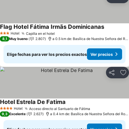
Compartir
Ag
Flag Hotel Fátima Irmãs Dominicanas
Ver precios
Hotel
Capilla en el hotel
Ver precios
3 Estrellas
8,1
Muy bueno
2.807
a 0.5 km de: Basílica de Nuestra Señora del Ros
Elige fechas para ver los precios exactos
Ver precios
Compartir
Ag
Hotel Estrela De Fatima
Ver precios
Hotel
Acceso directo al Santuario de Fátima
Ver precios
4 Estrellas
9,3
Excelente
2.627
a 0.4 km de: Basílica de Nuestra Señora del Rosa