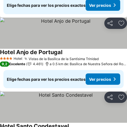
Elige fechas para ver los precios exactos
Ver precios
Compartir
Ag
Hotel Anjo de Portugal
Ver precios
Hotel
Vistas de la Basílica de la Santísima Trinidad
Ver precios
4 Estrellas
9,2
Excelente
4.461
a 0.5 km de: Basílica de Nuestra Señora del Rosa
Elige fechas para ver los precios exactos
Ver precios
Compartir
Ag
Hotel Santo Condestavel