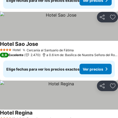
Elige fechas para ver los precios exactos
Ver precios
Compartir
Ag
Hotel Sao Jose
Ver precios
Hotel
Cercanía al Santuario de Fátima
Ver precios
4 Estrellas
8,9
Excelente
2.470
a 0.6 km de: Basílica de Nuestra Señora del Rosa
Elige fechas para ver los precios exactos
Ver precios
Compartir
Ag
Hotel Regina
Ver precios