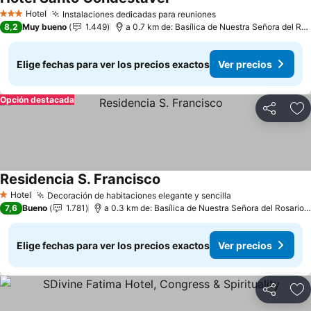
Ver precios
Hotel
Instalaciones dedicadas para reuniones
Ver precios
3 Estrellas
8,2
Muy bueno
1.449
a 0.7 km de: Basílica de Nuestra Señora del Ros
Elige fechas para ver los precios exactos
Ver precios
Opción destacada
Compartir
Ag
Residencia S. Francisco
Ver precios
Hotel
Decoración de habitaciones elegante y sencilla
Ver precios
1 Estrellas
7,6
Bueno
1.781
a 0.3 km de: Basílica de Nuestra Señora del Rosario 
Elige fechas para ver los precios exactos
Ver precios
Compartir
Ag