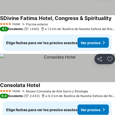
SDivine Fatima Hotel, Congress & Spirituality
V
Hotel
Piscina exterior
Ver precios
4 Estrellas
9,1
Excelente
1.440
a 1.2 km de: Basílica de Nuestra Señora del Rosa
Elige fechas para ver los precios exactos
Ver precios
Compartir
Ag
Consolata Hotel
Ver precios
Hotel
Museo Consolata de Arte Sacro y Etnología
Ver precios
4 Estrellas
9,0
Excelente
2.433
a 0.3 km de: Basílica de Nuestra Señora del Ros
Elige fechas para ver los precios exactos
Ver precios