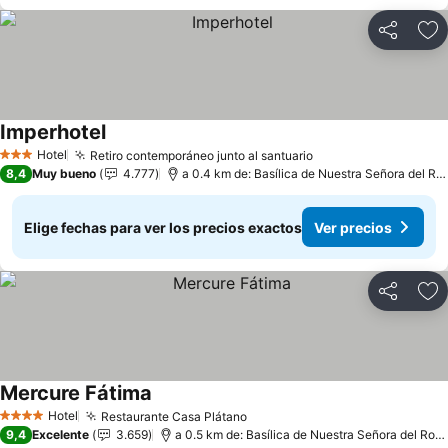
Compartir
Ag
Imperhotel
Ver precios
Hotel
Retiro contemporáneo junto al santuario
Ver precios
3 Estrellas
8,4
Muy bueno
4.777
a 0.4 km de: Basílica de Nuestra Señora del Ro
Elige fechas para ver los precios exactos
Ver precios
Compartir
Ag
Mercure Fátima
Ver precios
Hotel
Restaurante Casa Plátano
Ver precios
4 Estrellas
9,4
Excelente
3.659
a 0.5 km de: Basílica de Nuestra Señora del Rosa