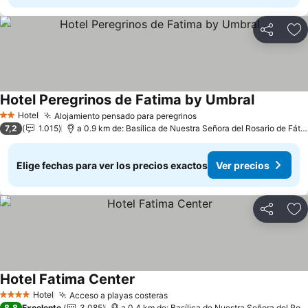
Compartir
Ag
Hotel Peregrinos de Fatima by Umbral
Ver precio
Hotel
Alojamiento pensado para peregrinos
Ver precios
2 Estrellas
7,2
1.015
a 0.9 km de: Basílica de Nuestra Señora del Rosario de Fáti
Elige fechas para ver los precios exactos
Ver precios
Compartir
Ag
Hotel Fatima Center
Ver precios
Hotel
Acceso a playas costeras
Ver precios
4 Estrellas
8,8
Excelente
3.085
a 0.4 km de: Basílica de Nuestra Señora del Ros