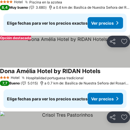
Hotel
Piscina en la azotea
Ver precios
4 Estrellas
8,4
Muy bueno
3.680
a 0.6 km de: Basílica de Nuestra Señora del Ro
Elige fechas para ver los precios exactos
Ver precios
Opción destacada
Compartir
Ag
Dona Amélia Hotel by RIDAN Hotels
Ver precios
Hotel
Hospitalidad portuguesa tradicional
Ver precios
3 Estrellas
7,7
Bueno
5.015
a 0.7 km de: Basílica de Nuestra Señora del Rosario 
Elige fechas para ver los precios exactos
Ver precios
Compartir
Ag