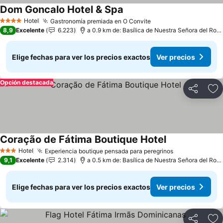
Dom Goncalo Hotel & Spa
Ver precios
Hotel
Gastronomía premiada en O Convite
Ver precios
4 Estrellas
8,9
Excelente
6.223
a 0.9 km de: Basílica de Nuestra Señora del Rosa
Elige fechas para ver los precios exactos
Ver precios
Opción destacada
Compartir
Ag
Coração de Fátima Boutique Hotel
Ver precios
Hotel
Experiencia boutique pensada para peregrinos
Ver precios
3 Estrellas
9,1
Excelente
2.314
a 0.5 km de: Basílica de Nuestra Señora del Rosa
Elige fechas para ver los precios exactos
Ver precios