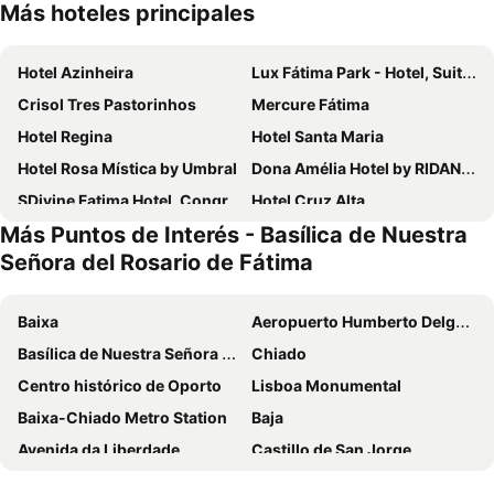
Más hoteles principales
Hotel Azinheira
Lux Fátima Park - Hotel, Suites & Residence
Crisol Tres Pastorinhos
Mercure Fátima
Hotel Regina
Hotel Santa Maria
Hotel Rosa Mística by Umbral
Dona Amélia Hotel by RIDAN Hotels
SDivine Fatima Hotel, Congress & Spirituality
Hotel Cruz Alta
Más Puntos de Interés - Basílica de Nuestra
Residencia S. Francisco
Micasa Inn Fátima
Señora del Rosario de Fátima
Hotel Estrela De Fatima
Villa Fatima Hotel by Umbral
Imperhotel
Flag Hotel Fátima Irmãs Dominicanas
Baixa
Aeropuerto Humberto Delgado
Ribeiro Hotel
Hotel Fatima Center
Basílica de Nuestra Señora del Rosario de Fátima
Chiado
Hotel Santo António de Fátima
Hotel Fátima
Centro histórico de Oporto
Lisboa Monumental
Residencial Santa Clara
Stay Hotel Leiria Centro
Baixa-Chiado Metro Station
Baja
Dolinas Climbing Hotel
Coração de Fátima Boutique Hotel
Avenida da Liberdade
Castillo de San Jorge
Hotel Sao Jose
Hotel Casa da Nora
Aeropuerto Francisco Sá Carneiro
FIL Feira Internacional de Lisboa
Quinta Da Alcaidaria Mor
Hotel Anjo de Portugal