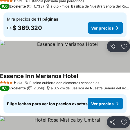
Hotel
Estancia pensada para peregrinos
Ver precios
4 Estrellas
9,0
Excelente
1.733
a 0.5 km de: Basílica de Nuestra Señora del Rosa
Mira precios de
11 páginas
$ 369.320
Ver precios
De
Compartir
Ag
Essence Inn Marianos Hotel
Ver precios
Hotel
Piscina cubierta con elementos sensoriales
Ver precios
4 Estrellas
8,9
Excelente
2.356
a 0.5 km de: Basílica de Nuestra Señora del Rosa
Elige fechas para ver los precios exactos
Ver precios
Compartir
Ag