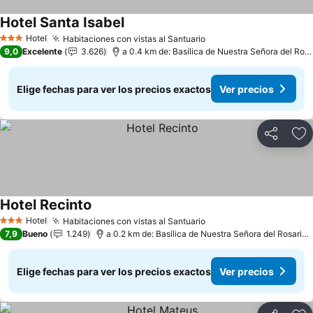
Hotel Santa Isabel
Ver precios
Hotel
Habitaciones con vistas al Santuario
Ver precios
3 Estrellas
9,0
Excelente
3.626
a 0.4 km de: Basílica de Nuestra Señora del Rosa
Elige fechas para ver los precios exactos
Ver precios
Compartir
Ag
Hotel Recinto
Ver precios
Hotel
Habitaciones con vistas al Santuario
Ver precios
3 Estrellas
7,9
Bueno
1.249
a 0.2 km de: Basílica de Nuestra Señora del Rosario 
Elige fechas para ver los precios exactos
Ver precios