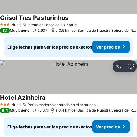
Crisol Tres Pastorinhos
Ver precios
Hotel
Interiores llenos de luz natural
Ver precios
3 Estrellas
8,1
Muy bueno
2.907
a 0.5 km de: Basílica de Nuestra Señora del Ros
Elige fechas para ver los precios exactos
Ver precios
Compartir
Ag
Hotel Azinheira
Ver precios
Hotel
Retiro moderno centrado en el santuario
Ver precios
3 Estrellas
8,4
Muy bueno
4.107
a 0.4 km de: Basílica de Nuestra Señora del Ros
Elige fechas para ver los precios exactos
Ver precios