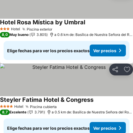
Hotel Rosa Mística by Umbral
Ver precios
Hotel
Piscina exterior
Ver precios
3 Estrellas
8,0
Muy bueno
3.805
a 0.6 km de: Basílica de Nuestra Señora del Ro
Elige fechas para ver los precios exactos
Ver precios
Compartir
Ag
Steyler Fatima Hotel & Congress
Ver precios
Hotel
Piscina cubierta
Ver precios
4 Estrellas
8,7
Excelente
3.791
a 0.5 km de: Basílica de Nuestra Señora del Rosa
Elige fechas para ver los precios exactos
Ver precios