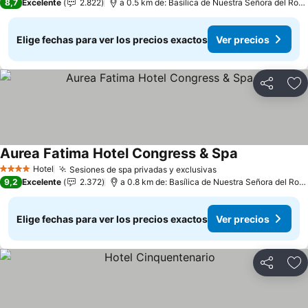
8,7
Excelente
2.822
a 0.5 km de: Basílica de Nuestra Señora del Rosa
Elige fechas para ver los precios exactos
Ver precios
Compartir
Ag
Aurea Fatima Hotel Congress & Spa
Ver precios
Hotel
Sesiones de spa privadas y exclusivas
Ver precios
4 Estrellas
9,2
Excelente
2.372
a 0.8 km de: Basílica de Nuestra Señora del Rosa
Elige fechas para ver los precios exactos
Ver precios
Compartir
Ag