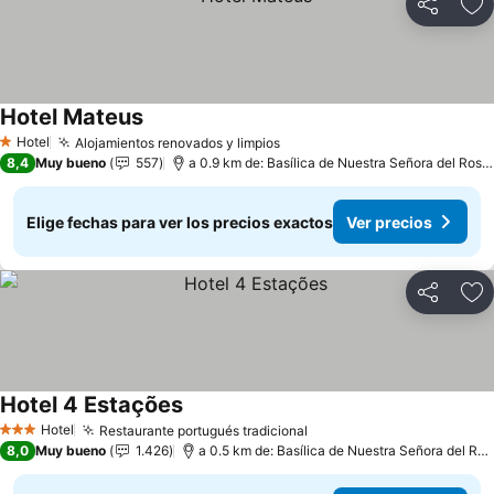
Compartir
Ag
Hotel Mateus
Ver precios
Hotel
Alojamientos renovados y limpios
Ver precios
1 Estrellas
8,4
Muy bueno
557
a 0.9 km de: Basílica de Nuestra Señora del Rosa
Elige fechas para ver los precios exactos
Ver precios
Compartir
Ag
Hotel 4 Estações
Ver precios
Hotel
Restaurante portugués tradicional
Ver precios
3 Estrellas
8,0
Muy bueno
1.426
a 0.5 km de: Basílica de Nuestra Señora del Ros