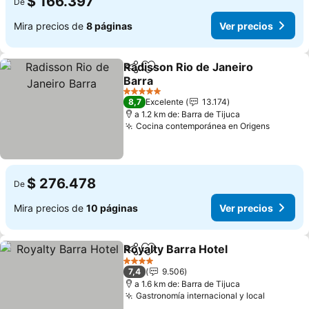
$ 166.397
De
Mira precios de
8 páginas
Ver precios
Radisson Rio de Janeiro
Compartir
Agregar a favoritos
Barra
Ver precios
5 Estrellas
8,7
Excelente
13.174
a 1.2 km de: Barra de Tijuca
Cocina contemporánea en Origens
Ver pre
$ 276.478
De
Mira precios de
10 páginas
Ver precios
Royalty Barra Hotel
Compartir
Agregar a favoritos
Ver pre
4 Estrellas
7,4
9.506
a 1.6 km de: Barra de Tijuca
Gastronomía internacional y local
Ver prec