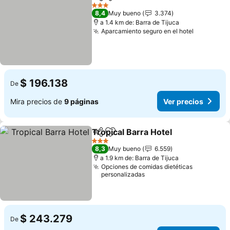
Compartir
Agregar a favoritos
Ver prec
3 Estrellas
8,4
Muy bueno
3.374
a 1.4 km de: Barra de Tijuca
Aparcamiento seguro en el hotel
Ver preci
$ 196.138
De
Mira precios de
9 páginas
Ver precios
Tropical Barra Hotel
Compartir
Agregar a favoritos
Ver pr
3 Estrellas
8,3
Muy bueno
6.559
a 1.9 km de: Barra de Tijuca
Opciones de comidas dietéticas
personalizadas
$ 243.279
De