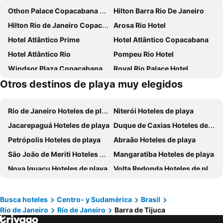
Othon Palace Copacabana Rio
Hilton Barra Rio De Janeiro
Hilton Rio de Janeiro Copacabana
Arosa Rio Hotel
Hotel Atlântico Prime
Hotel Atlântico Copacabana
Hotel Atlântico Rio
Pompeu Rio Hotel
Windsor Plaza Copacabana
Royal Rio Palace Hotel
Otros destinos de playa muy elegidos
Corinto Hotel
ibis Rio Porto Atlantico
ibis budget RJ Copacabana
Hotel Atlântico Travel Copacabana
Río de Janeiro Hoteles de playa
Niterói Hoteles de playa
Sheraton Grand Rio Hotel & Resort
Regency Copacabana Hotel
Jacarepaguá Hoteles de playa
Duque de Caxias Hoteles de playa
Windsor Palace Copacabana
Windsor Excelsior Copacabana
Petrópolis Hoteles de playa
Abraão Hoteles de playa
Gamboa Rio Hotel
Windsor Florida Hotel
São João de Meriti Hoteles de playa
Mangaratiba Hoteles de playa
Rede Andrade Canada
Windsor Oceanico
Nova Iguaçu Hoteles de playa
Volta Redonda Hoteles de playa
Prodigy Santos Dumont by Wish
Hotel Astoria Copacabana
Valença Hoteles de playa
Engenheiro Paulo de Frontin Hoteles de playa
Américas Copacabana Hotel
Saionara Hotel
Piraí Hoteles de playa
Teresópolis Hoteles de playa
Windsor Copa Hotel
Hotel Astoria Palace
Busca hoteles
Centro- y Sudamérica
Brasil
Río de Janeiro
Río de Janeiro
Barra de Tijuca
Lagoa Hoteles de playa
Maricá Hoteles de playa
CDesign Hotel
ibis budget Rio de Janeiro Centro