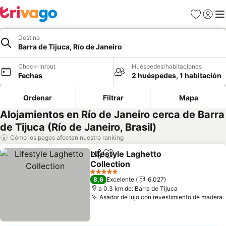
Favoritos
Iniciar 
Me
Destino
Barra de Tijuca, Río de Janeiro
Check-in/out
Huéspedes/habitaciones
Fechas
2 huéspedes, 1 habitación
Ordenar
Filtrar
Mapa
Alojamientos en Río de Janeiro cerca de Barra
de Tijuca (Río de Janeiro, Brasil)
Cómo los pagos afectan nuestro ranking
Lifestyle Laghetto
Compartir
Agregar a favoritos
Collection
Ver precios
5 Estrellas
8,6
Excelente
6.027
a 0.3 km de: Barra de Tijuca
Asador de lujo con revestimiento de madera