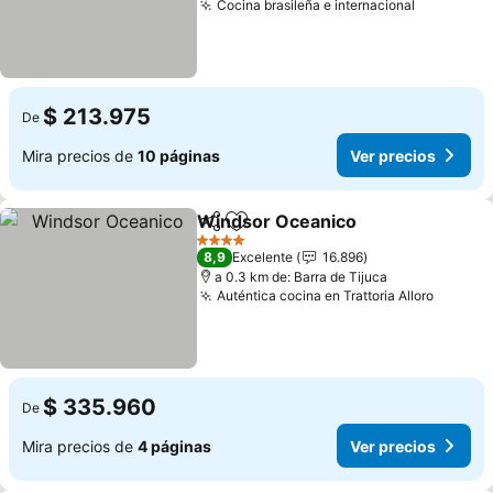
Cocina brasileña e internacional
Ver preci
$ 213.975
De
Mira precios de
10 páginas
Ver precios
Windsor Oceanico
Compartir
Agregar a favoritos
Ver pre
4 Estrellas
8,9
Excelente
16.896
a 0.3 km de: Barra de Tijuca
Auténtica cocina en Trattoria Alloro
Ver pre
$ 335.960
De
Mira precios de
4 páginas
Ver precios