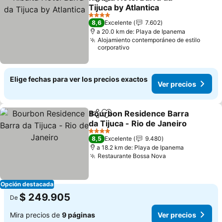
Compartir
Agregar a favoritos
Tijuca by Atlantica
Ver precios
4 Estrellas
8,6
Excelente
7.602
a 20.0 km de: Playa de Ipanema
Alojamiento contemporáneo de estilo
corporativo
Elige fechas para ver los precios exactos
Ver precios
Bourbon Residence Barra
Compartir
Agregar a favoritos
da Tijuca - Rio de Janeiro
Ver precios
4 Estrellas
8,5
Excelente
9.480
a 18.2 km de: Playa de Ipanema
Restaurante Bossa Nova
Ver precios
Opción destacada
$ 249.905
De
Mira precios de
9 páginas
Ver precios