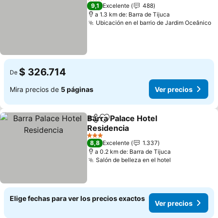
3 Estrellas
9,1
Excelente
488
a 1.3 km de: Barra de Tijuca
Ubicación en el barrio de Jardim Oceânico
V
$ 326.714
De
Mira precios de
5 páginas
Ver precios
Barra Palace Hotel
Compartir
Agregar a favoritos
Residencia
Ver precios
3 Estrellas
8,8
Excelente
1.337
a 0.2 km de: Barra de Tijuca
Salón de belleza en el hotel
Ver precios
Elige fechas para ver los precios exactos
Ver precios