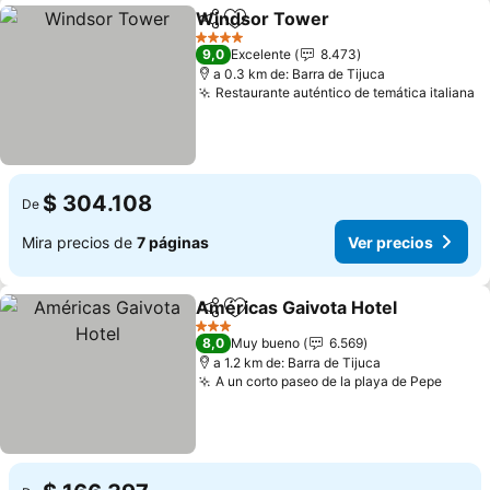
Windsor Tower
Compartir
Agregar a favoritos
Ver precio
4 Estrellas
9,0
Excelente
8.473
a 0.3 km de: Barra de Tijuca
Restaurante auténtico de temática italiana
V
$ 304.108
De
Mira precios de
7 páginas
Ver precios
Américas Gaivota Hotel
Compartir
Agregar a favoritos
Ve
3 Estrellas
8,0
Muy bueno
6.569
a 1.2 km de: Barra de Tijuca
A un corto paseo de la playa de Pepe
Ver p