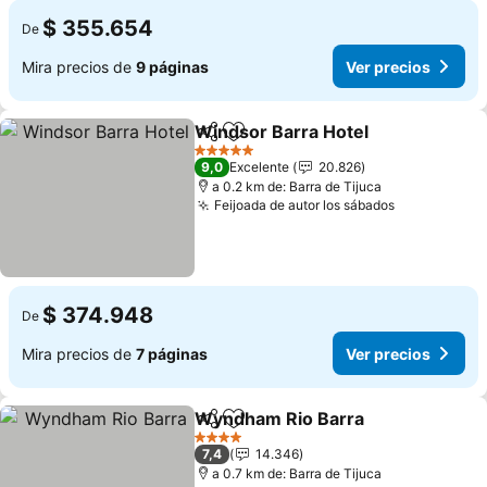
$ 355.654
De
Mira precios de
9 páginas
Ver precios
Windsor Barra Hotel
Compartir
Agregar a favoritos
Ver p
5 Estrellas
9,0
Excelente
20.826
a 0.2 km de: Barra de Tijuca
Feijoada de autor los sábados
Ver precio
$ 374.948
De
Mira precios de
7 páginas
Ver precios
Wyndham Rio Barra
Compartir
Agregar a favoritos
Ver pr
4 Estrellas
7,4
14.346
a 0.7 km de: Barra de Tijuca