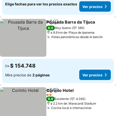
Elige fechas para ver los precios exactos
Ver precios
Pousada Barra da Tijuca
Compartir
Agregar a favoritos
Ve
8,0
Muy bueno
585
a 9.9 km de: Playa de Ipanema
Vistas panorámicas desde el balcón
Ver pr
$ 154.748
De
Mira precios de
2 páginas
Ver precios
Corinto Hotel
Compartir
Agregar a favoritos
Ver precios
2 Estrellas
8,8
Excelente
4.082
a 2.2 km de: Maracanã Stadium
Cocina local e internacional
Ver precios