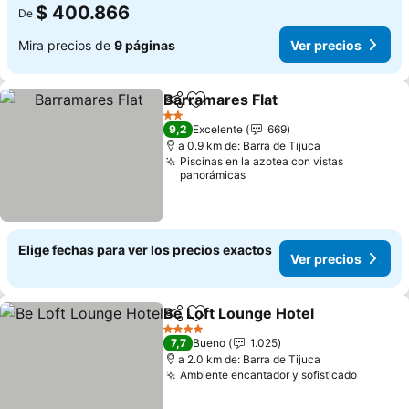
$ 400.866
De
Mira precios de
9 páginas
Ver precios
Barramares Flat
Compartir
Agregar a favoritos
Ver precio
2 Estrellas
9,2
Excelente
669
a 0.9 km de: Barra de Tijuca
Piscinas en la azotea con vistas
panorámicas
Elige fechas para ver los precios exactos
Ver precios
Be Loft Lounge Hotel
Compartir
Agregar a favoritos
Ver p
4 Estrellas
7,7
Bueno
1.025
a 2.0 km de: Barra de Tijuca
Ambiente encantador y sofisticado
Ver pre