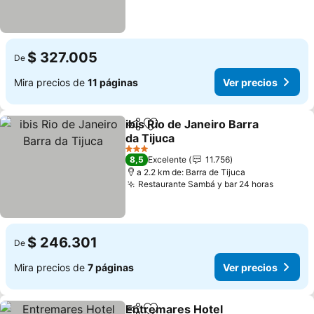
$ 327.005
De
Mira precios de
11 páginas
Ver precios
ibis Rio de Janeiro Barra
Compartir
Agregar a favoritos
da Tijuca
Ver precios
3 Estrellas
8,5
Excelente
11.756
a 2.2 km de: Barra de Tijuca
Restaurante Sambá y bar 24 horas
Ver pre
$ 246.301
De
Mira precios de
7 páginas
Ver precios
Entremares Hotel