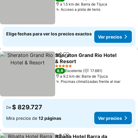
a 1.5 km de: Barra de Tijuca
Acceso a pista de tenis
Ver precios
Elige fechas para ver los precios exactos
Ver precios
Sheraton Grand Rio Hotel
Compartir
Agregar a favoritos
& Resort
Ver precios
5 Estrellas
8,9
Excelente
17.681
a 9.2 km de: Barra de Tijuca
Piscinas climatizadas frente al mar
Ver pre
$ 829.727
De
Mira precios de
12 páginas
Ver precios
Ribalta Hotel Barra da