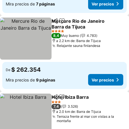
Mira precios de
7 páginas
Ver precios
Mercure Rio de Janeiro
Compartir
Agregar a favoritos
Barra da Tijuca
Ver precios
4 Estrellas
8,4
Muy bueno
4.783
a 2.2 km de: Barra de Tijuca
Relajante sauna finlandesa
Ver precios
$ 262.354
De
Mira precios de
9 páginas
Ver precios
Hotel Ibiza Barra
Compartir
Agregar a favoritos
Ver preci
3 Estrellas
7,4
3.526
a 2.0 km de: Barra de Tijuca
Terraza frente al mar con vistas a la
montaña