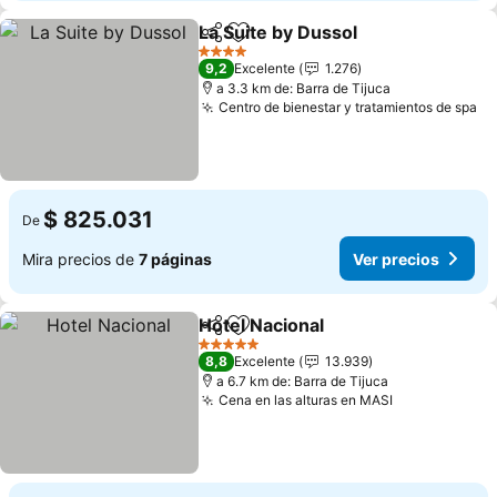
La Suite by Dussol
Compartir
Agregar a favoritos
Ver prec
4 Estrellas
9,2
Excelente
1.276
a 3.3 km de: Barra de Tijuca
Centro de bienestar y tratamientos de spa
Ve
$ 825.031
De
Mira precios de
7 páginas
Ver precios
Hotel Nacional
Compartir
Agregar a favoritos
Ver precios
5 Estrellas
8,8
Excelente
13.939
a 6.7 km de: Barra de Tijuca
Cena en las alturas en MASI
Ver precios