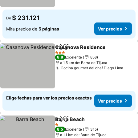
$ 231.121
De
Mira precios de
5 páginas
Ver precios
Casanova Residence
Compartir
Agregar a favoritos
Ver p
3 Estrellas
8,8
Excelente
858
a 1.5 km de: Barra de Tijuca
Cocina gourmet del chef Diego Lima
Ver pr
Elige fechas para ver los precios exactos
Ver precios
Barra Beach
Compartir
Agregar a favoritos
Ver precios
1 Estrellas
8,5
Excelente
315
a 1.1 km de: Barra de Tijuca