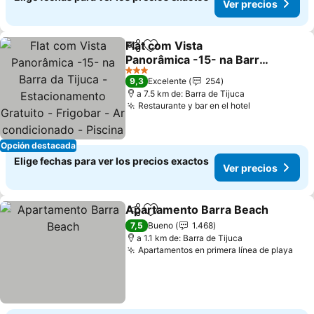
Ver precios
Flat com Vista
Compartir
Agregar a favoritos
Panorâmica -15- na Barra
da Tijuca -
Ver precios
3 Estrellas
9,3
Excelente
254
Estacionamento Gratuito
a 7.5 km de: Barra de Tijuca
- Frigobar - Ar
Restaurante y bar en el hotel
Ver precios
condicionado - Piscina -
Academia - Balsa para
Praia Gráti
Opción destacada
Elige fechas para ver los precios exactos
Ver precios
Apartamento Barra Beach
Compartir
Agregar a favoritos
7,5
Bueno
1.468
a 1.1 km de: Barra de Tijuca
Apartamentos en primera línea de playa
Ver