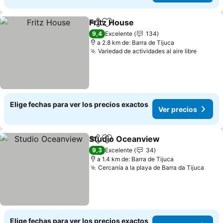
Fritz House
Compartir
Agregar a favoritos
Ver precios
9,4
Excelente
134
a 2.8 km de: Barra de Tijuca
Variedad de actividades al aire libre
Ver pr
Elige fechas para ver los precios exactos
Ver precios
Studio Oceanview
Compartir
Agregar a favoritos
Ver prec
9,3
Excelente
34
a 1.4 km de: Barra de Tijuca
Cercanía a la playa de Barra da Tijuca
Ver 
Elige fechas para ver los precios exactos