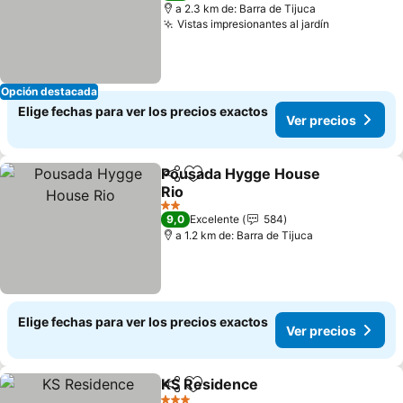
a 2.3 km de: Barra de Tijuca
Vistas impresionantes al jardín
Ver precio
Opción destacada
Elige fechas para ver los precios exactos
Ver precios
Pousada Hygge House
Compartir
Agregar a favoritos
Rio
Ver precios
2 Estrellas
9,0
Excelente
584
a 1.2 km de: Barra de Tijuca
Elige fechas para ver los precios exactos
Ver precios
KS Residence
Compartir
Agregar a favoritos
Ver precios