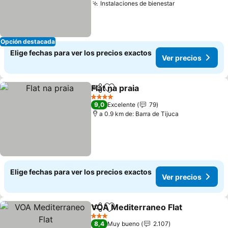
Instalaciones de bienestar
Ver precios
Opción destacada
Elige fechas para ver los precios exactos
Ver precios
Flat na praia
Compartir
Agregar a favoritos
Ver precios
4 Estrellas
9,0
Excelente
79
a 0.9 km de: Barra de Tijuca
Elige fechas para ver los precios exactos
Ver precios
VOA Mediterraneo Flat
Compartir
Agregar a favoritos
Ver
3 Estrellas
8,4
Muy bueno
2.107