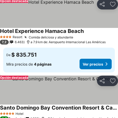
Opción destacada
Compartir
Ag
Hotel Experience Hamaca Beach
Resort
Comida deliciosa y abundante
4 Estrellas
7,2
6.463
a 7.9 km de: Aeropuerto Internacional Las Américas
$ 835.751
De
Mira precios de
4 páginas
Ver precios
Opción destacada
Compartir
Ag
Santo Domingo Bay Convention Resort & Casino
Hotel
5 Estrellas