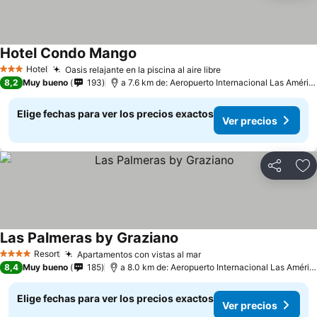
Hotel Condo Mango
Hotel
Oasis relajante en la piscina al aire libre
3 Estrellas
8,2
Muy bueno
193
a 7.6 km de: Aeropuerto Internacional Las Américas
Elige fechas para ver los precios exactos
Ver precios
Compartir
Ag
Las Palmeras by Graziano
Resort
Apartamentos con vistas al mar
4 Estrellas
8,4
Muy bueno
185
a 8.0 km de: Aeropuerto Internacional Las Américas
Elige fechas para ver los precios exactos
Ver precios