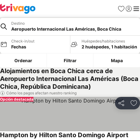
Favoritos
Iniciar 
Me
Destino
Aeropuerto Internacional Las Américas, Boca Chica
Check-in/out
Huéspedes/habitaciones
Fechas
2 huéspedes, 1 habitación
Ordenar
Filtrar
Mapa
Alojamientos en Boca Chica cerca de
Aeropuerto Internacional Las Américas (Boca
Chica, República Dominicana)
Cómo los pagos afectan nuestro ranking
Opción destacada
Compartir
Ag
Hampton by Hilton Santo Domingo Airport