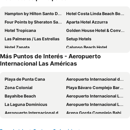
Hampton by Hilton Santo Domingo Airport
Hotel Costa Linda Beach Boca Chica
Four Points by Sheraton Santo Domingo
Aparta Hotel Azzurra
Hotel Tropicana
Golden House Hotel & Convention Center
Las Palmeras / Las Estrellas
Setup Hotels
Hotel Zapata
Calypso Beach Hotel
Más Puntos de Interés - Aeropuerto
Hannabi Hotel
Acuarium Suite Resort
Internacional Las Américas
Hotel Vicentina
Hotel Neptuno Refugio
Hotel La Vita Bella
Tropical Island Apartahotel
Playa de Punta Cana
Aeropuerto Internacional de Punta Cana
The Boat House
Tritón Hotel Boutique & Restaurant
Zona Colonial
Playa Bávaro Complejo Barceló Bávaro
Santo Domingo Bay Convention Resort & Casino
Brunei Hotel Boutique
Bayahibe Beach
Aeropuerto Internacional Las Américas
Hotel Garant & Suites
Batey Hotel Boutique
La Laguna Dominicus
Aeropuerto Internacional La Isabela
Hotel Casa Coco
Hotel Restaurant Hamilton
Aeropuerto Internacional de La Romana
Arena Gorda Complejo Bahia Principe Bavaro
Hotel El Tronco Inc
Hotel Aparta Bruno
Piantini
Playa Las Terrenas
Hotel Angel Gabriel
Habitaciones Baratas - Las Americas Airport, Ferry Santo Domingo
El Malecón
Sansouci Cruise Terminal