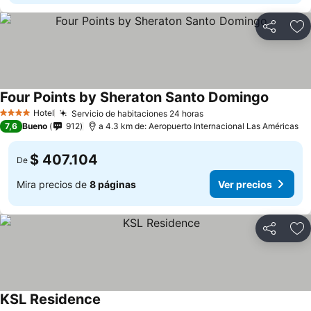
Compartir
Ag
Four Points by Sheraton Santo Domingo
Hotel
Servicio de habitaciones 24 horas
4 Estrellas
7,6
Bueno
912
a 4.3 km de: Aeropuerto Internacional Las Américas
$ 407.104
De
Mira precios de
8 páginas
Ver precios
Compartir
Ag
KSL Residence