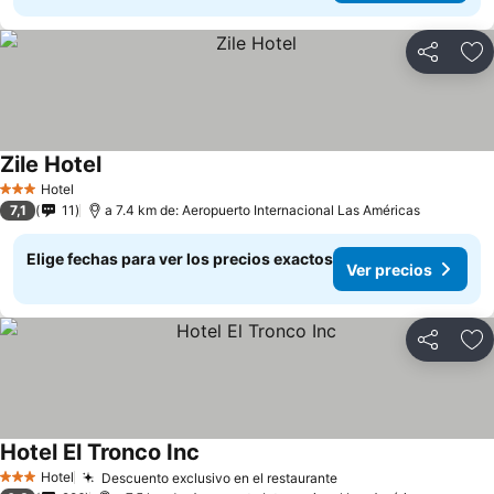
Compartir
Ag
Zile Hotel
Hotel
3 Estrellas
7,1
11
a 7.4 km de: Aeropuerto Internacional Las Américas
Elige fechas para ver los precios exactos
Ver precios
Compartir
Ag
Hotel El Tronco Inc
Hotel
Descuento exclusivo en el restaurante
3 Estrellas