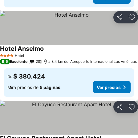
Compartir
Ag
Hotel Anselmo
Hotel
4 Estrellas
9,5
Excelente
28
a 8.4 km de: Aeropuerto Internacional Las Américas
$ 380.424
De
Mira precios de
5 páginas
Ver precios
Compartir
Ag