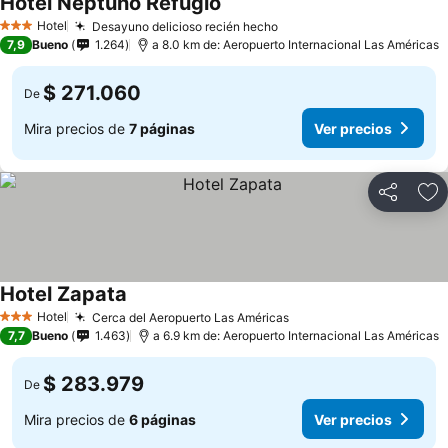
Hotel Neptuno Refugio
Hotel
Desayuno delicioso recién hecho
3 Estrellas
7,9
Bueno
1.264
a 8.0 km de: Aeropuerto Internacional Las Américas
$ 271.060
De
Mira precios de
7 páginas
Ver precios
Compartir
Ag
Hotel Zapata
Hotel
Cerca del Aeropuerto Las Américas
3 Estrellas
7,7
Bueno
1.463
a 6.9 km de: Aeropuerto Internacional Las Américas
$ 283.979
De
Mira precios de
6 páginas
Ver precios