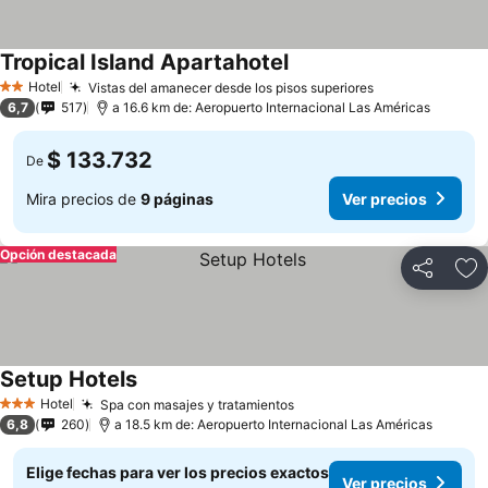
Tropical Island Apartahotel
Hotel
Vistas del amanecer desde los pisos superiores
2 Estrellas
6,7
517
a 16.6 km de: Aeropuerto Internacional Las Américas
$ 133.732
De
Mira precios de
9 páginas
Ver precios
Opción destacada
Compartir
Ag
Setup Hotels
Hotel
Spa con masajes y tratamientos
3 Estrellas
6,8
260
a 18.5 km de: Aeropuerto Internacional Las Américas
Elige fechas para ver los precios exactos
Ver precios