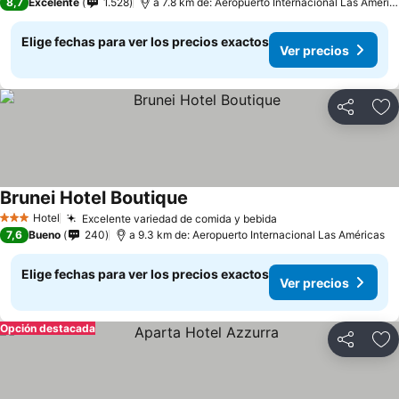
8,7
Excelente
1.528
a 7.8 km de: Aeropuerto Internacional Las Américas
Elige fechas para ver los precios exactos
Ver precios
Compartir
Ag
Brunei Hotel Boutique
Hotel
Excelente variedad de comida y bebida
3 Estrellas
7,6
Bueno
240
a 9.3 km de: Aeropuerto Internacional Las Américas
Elige fechas para ver los precios exactos
Ver precios
Opción destacada
Compartir
Ag