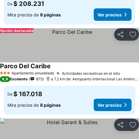
$ 208.231
De
Mira precios de
8 páginas
Ver precios
Opción destacada
Compartir
Ag
Parco Del Caribe
Apartamento amueblado
Actividades recreativas en el sitio
3 Estrellas
8,9
Excelente
875
a 7.2 km de: Aeropuerto Internacional Las Américas
$ 167.018
De
Mira precios de
8 páginas
Ver precios
Compartir
Ag