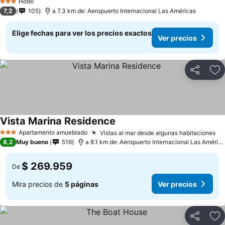
Hotel
3 Estrellas
7,2
105
a 7.3 km de: Aeropuerto Internacional Las Américas
Elige fechas para ver los precios exactos
Ver precios
Compartir
Ag
Vista Marina Residence
Apartamento amueblado
Vistas al mar desde algunas habitaciones
3 Estrellas
8,2
Muy bueno
516
a 8.1 km de: Aeropuerto Internacional Las Américas
$ 269.959
De
Mira precios de
5 páginas
Ver precios
Compartir
Ag