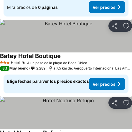
Mira precios de
6 páginas
Ver precios
Compartir
Ag
Batey Hotel Boutique
Hotel
A un paso de la playa de Boca Chica
3 Estrellas
8,1
Muy bueno
2.289
a 7.5 km de: Aeropuerto Internacional Las Américas
Elige fechas para ver los precios exactos
Ver precios
Compartir
Ag