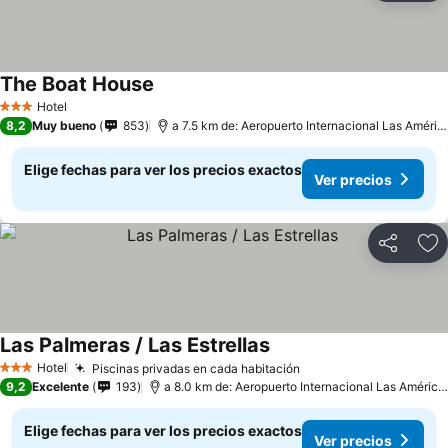
The Boat House
Hotel
3 Estrellas
8,2
Muy bueno
853
a 7.5 km de: Aeropuerto Internacional Las Américas
Elige fechas para ver los precios exactos
Ver precios
Compartir
Ag
Las Palmeras / Las Estrellas
Hotel
Piscinas privadas en cada habitación
3 Estrellas
9,2
Excelente
193
a 8.0 km de: Aeropuerto Internacional Las Américas
Elige fechas para ver los precios exactos
Ver precios