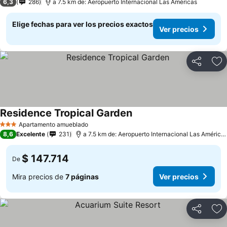
6,3
286
a 7.5 km de: Aeropuerto Internacional Las Américas
Elige fechas para ver los precios exactos
Ver precios
Compartir
Ag
Residence Tropical Garden
Apartamento amueblado
3 Estrellas
8,6
Excelente
231
a 7.5 km de: Aeropuerto Internacional Las Américas
$ 147.714
De
Mira precios de
7 páginas
Ver precios
Compartir
Ag