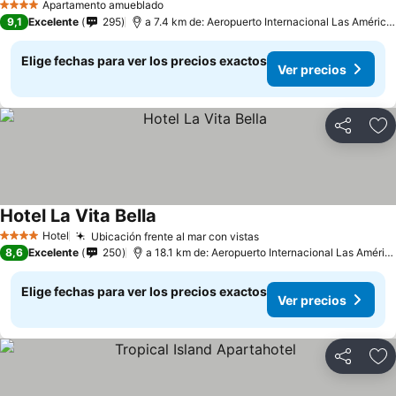
Apartamento amueblado
4 Estrellas
9,1
Excelente
295
a 7.4 km de: Aeropuerto Internacional Las Américas
Elige fechas para ver los precios exactos
Ver precios
Compartir
Ag
Hotel La Vita Bella
Hotel
Ubicación frente al mar con vistas
4 Estrellas
8,6
Excelente
250
a 18.1 km de: Aeropuerto Internacional Las Américas
Elige fechas para ver los precios exactos
Ver precios
Compartir
Ag