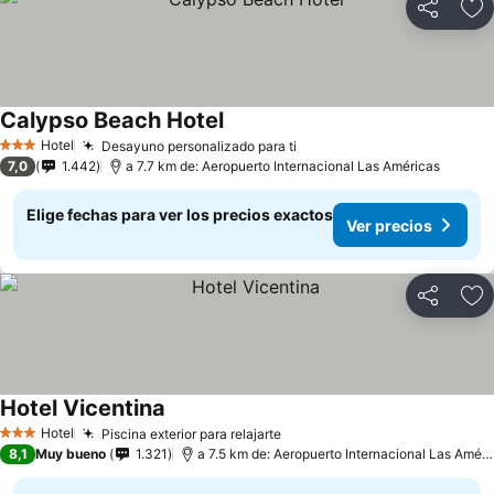
Compartir
Ag
Calypso Beach Hotel
Hotel
Desayuno personalizado para ti
3 Estrellas
7,0
1.442
a 7.7 km de: Aeropuerto Internacional Las Américas
Elige fechas para ver los precios exactos
Ver precios
Compartir
Ag
Hotel Vicentina
Hotel
Piscina exterior para relajarte
3 Estrellas
8,1
Muy bueno
1.321
a 7.5 km de: Aeropuerto Internacional Las Américas