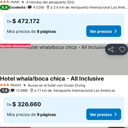
Hotel
A minutos del aeropuerto SDQ
3 Estrellas
8,9
Excelente
4.039
a 2.4 km de: Aeropuerto Internacional Las Américas
$ 472.172
De
Mira precios de
8 páginas
Ver precios
Opción destacada
Compartir
Ag
Hotel whala!boca chica - All Inclusive
Resort
Buceo en el hotel con Ocean Diving
3 Estrellas
7,4
12.668
a 7.1 km de: Aeropuerto Internacional Las Américas
$ 326.660
De
Mira precios de
9 páginas
Ver precios