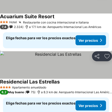
Acuarium Suite Resort
Hotel
Restaurante con cocina internacional e italiana
3 Estrellas
7,4
2.324
a 17.1 km de: Aeropuerto Internacional Las Américas
Elige fechas para ver los precios exactos
Ver precios
Compartir
Ag
Residencial Las Estrellas
Apartamento amueblado
4 Estrellas
8,2
Muy bueno
75
a 8.3 km de: Aeropuerto Internacional Las Américas
Elige fechas para ver los precios exactos
Ver precios