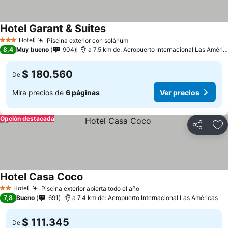
Hotel Garant & Suites
Hotel
Piscina exterior con solárium
3 Estrellas
8,4
Muy bueno
904
a 7.5 km de: Aeropuerto Internacional Las Américas
$ 180.560
De
Mira precios de
6 páginas
Ver precios
Opción destacada
Compartir
Ag
Hotel Casa Coco
Hotel
Piscina exterior abierta todo el año
2 Estrellas
7,8
Bueno
691
a 7.4 km de: Aeropuerto Internacional Las Américas
$ 111.345
De