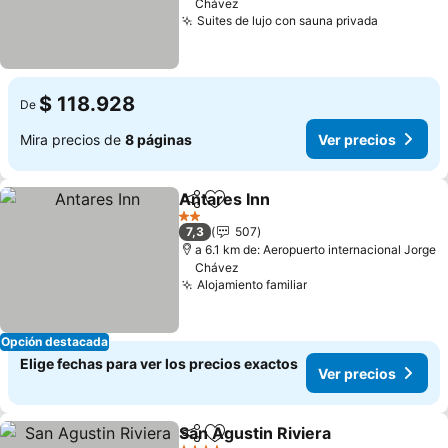
Chávez
Suites de lujo con sauna privada
$ 118.928
De
Mira precios de
8 páginas
Ver precios
Antares Inn
Compartir
Agregar a favoritos
2 Estrellas
7,3
507
a 6.1 km de: Aeropuerto internacional Jorge
Chávez
Alojamiento familiar
Opción destacada
Elige fechas para ver los precios exactos
Ver precios
San Agustin Riviera
Compartir
Agregar a favoritos