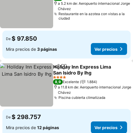
a 5.2 km de: Aeropuerto internacional Jorge
Chávez
Restaurante en la azotea con vistas a la
ciudad
$ 97.850
De
Mira precios de
3 páginas
Ver precios
Holiday Inn Express Lima
Compartir
Agregar a favoritos
San Isidro By Ihg
4 Estrellas
8,9
Excelente
1.884
a 11.8 km de: Aeropuerto internacional Jorge
Chávez
Piscina cubierta climatizada
$ 298.757
De
Mira precios de
12 páginas
Ver precios