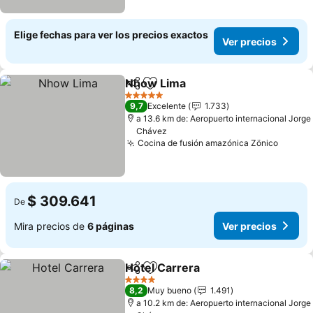
Elige fechas para ver los precios exactos
Ver precios
Nhow Lima
Compartir
Agregar a favoritos
5 Estrellas
9,7
Excelente
1.733
a 13.6 km de: Aeropuerto internacional Jorge
Chávez
Cocina de fusión amazónica Zönico
$ 309.641
De
Mira precios de
6 páginas
Ver precios
Hotel Carrera
Compartir
Agregar a favoritos
4 Estrellas
8,2
Muy bueno
1.491
a 10.2 km de: Aeropuerto internacional Jorge