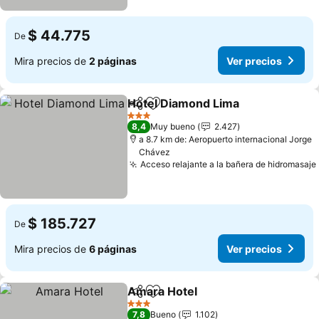
$ 44.775
De
Mira precios de
2 páginas
Ver precios
Hotel Diamond Lima
Compartir
Agregar a favoritos
3 Estrellas
8,4
Muy bueno
2.427
a 8.7 km de: Aeropuerto internacional Jorge
Chávez
Acceso relajante a la bañera de hidromasaje
$ 185.727
De
Mira precios de
6 páginas
Ver precios
Amara Hotel
Compartir
Agregar a favoritos
3 Estrellas
7,8
Bueno
1.102