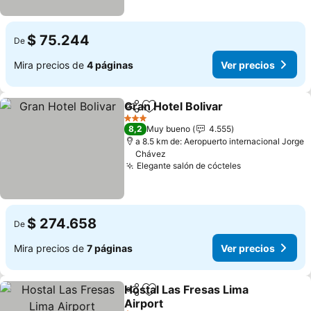
$ 75.244
De
Mira precios de
4 páginas
Ver precios
Gran Hotel Bolivar
Compartir
Agregar a favoritos
3 Estrellas
8,2
Muy bueno
4.555
a 8.5 km de: Aeropuerto internacional Jorge
Chávez
Elegante salón de cócteles
$ 274.658
De
Mira precios de
7 páginas
Ver precios
Hostal Las Fresas Lima
Compartir
Agregar a favoritos
Airport