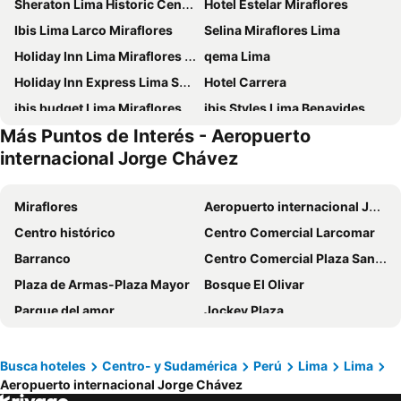
Sheraton Lima Historic Center
Hotel Estelar Miraflores
Ibis Lima Larco Miraflores
Selina Miraflores Lima
Holiday Inn Lima Miraflores By Ihg
qema Lima
Holiday Inn Express Lima San Isidro By Ihg
Hotel Carrera
ibis budget Lima Miraflores
ibis Styles Lima Benavides Miraflores
Más Puntos de Interés - Aeropuerto
Best Western Plus Urban Larco Hotel
Epiqus Hotel
internacional Jorge Chávez
Hilton Garden Inn Lima Miraflores
ibis Lima Reducto Miraflores
Hotel Estelar San Isidro
Dazzler by Wyndham Lima San Isidro
Miraflores
Aeropuerto internacional Jorge Chávez
Hotel Candamo
ibis Styles Lima San Isidro
Centro histórico
Centro Comercial Larcomar
El Pardo Lima - A DoubleTree by Hilton Hotel
Holiday Inn Lima Airport By Ihg
Barranco
Centro Comercial Plaza San Miguel
Hilton Lima Miraflores
Miraflores Colon Hotel
Plaza de Armas-Plaza Mayor
Bosque El Olivar
Hampton by Hilton Lima San Isidro
NM Lima Hotel
Parque del amor
Jockey Plaza
Casa Andina Premium San Isidro
Meliá Lima
Metro de Lima
Playa Punta Hermosa
Hotel Las Palmas
Wyndham Costa del Sol Lima Airport
Lima Golf Club
Estadio Monumental de Universitario de Deportes
Busca hoteles
Centro- y Sudamérica
Perú
Lima
Lima
INNSiDE by Meliá Lima Miraflores
Radisson Hotel Decapolis Miraflores
Aeropuerto internacional Jorge Chávez
Paseo Colón
El Parque de las Leyendas
DoubleTree by Hilton Lima San Isidro
Dazzler by Wyndham Lima Miraflores