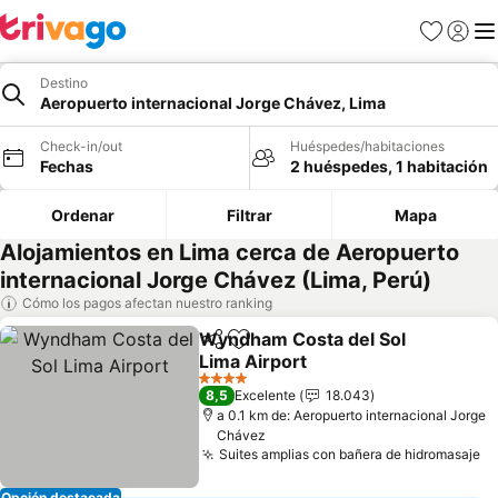
Favoritos
Iniciar 
Me
Destino
Aeropuerto internacional Jorge Chávez, Lima
Check-in/out
Huéspedes/habitaciones
Fechas
2 huéspedes, 1 habitación
Ordenar
Filtrar
Mapa
Alojamientos en Lima cerca de Aeropuerto
internacional Jorge Chávez (Lima, Perú)
Cómo los pagos afectan nuestro ranking
Wyndham Costa del Sol
Compartir
Agregar a favoritos
Lima Airport
4 Estrellas
8,5
Excelente
18.043
a 0.1 km de: Aeropuerto internacional Jorge
Chávez
Suites amplias con bañera de hidromasaje
Opción destacada