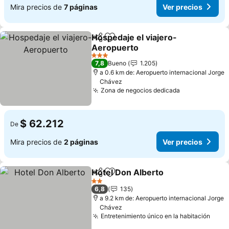
Mira precios de
7 páginas
Ver precios
Hospedaje el viajero-
Compartir
Agregar a favoritos
Aeropuerto
3 Estrellas
7,8
Bueno
1.205
a 0.6 km de: Aeropuerto internacional Jorge
Chávez
Zona de negocios dedicada
$ 62.212
De
Mira precios de
2 páginas
Ver precios
Hotel Don Alberto
Compartir
Agregar a favoritos
2 Estrellas
6,8
135
a 9.2 km de: Aeropuerto internacional Jorge
Chávez
Entretenimiento único en la habitación