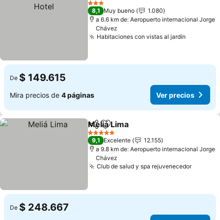
3 Estrellas
8,1
Muy bueno
1.080
a 6.6 km de: Aeropuerto internacional Jorge
Chávez
Habitaciones con vistas al jardín
$ 149.615
De
Mira precios de
4 páginas
Ver precios
Meliá Lima
Compartir
Agregar a favoritos
5 Estrellas
9,1
Excelente
12.155
a 9.8 km de: Aeropuerto internacional Jorge
Chávez
Club de salud y spa rejuvenecedor
$ 248.667
De