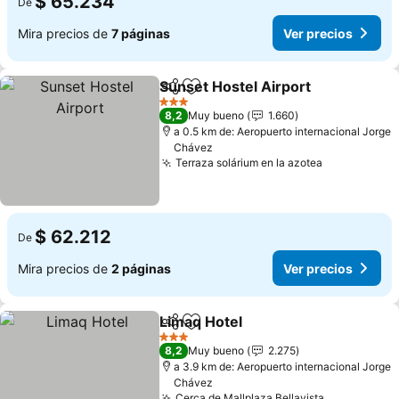
$ 65.234
De
Mira precios de
7 páginas
Ver precios
Sunset Hostel Airport
Compartir
Agregar a favoritos
3 Estrellas
8,2
Muy bueno
1.660
a 0.5 km de: Aeropuerto internacional Jorge
Chávez
Terraza solárium en la azotea
$ 62.212
De
Mira precios de
2 páginas
Ver precios
Limaq Hotel
Compartir
Agregar a favoritos
3 Estrellas
8,2
Muy bueno
2.275
a 3.9 km de: Aeropuerto internacional Jorge
Chávez
Cerca de Mallplaza Bellavista