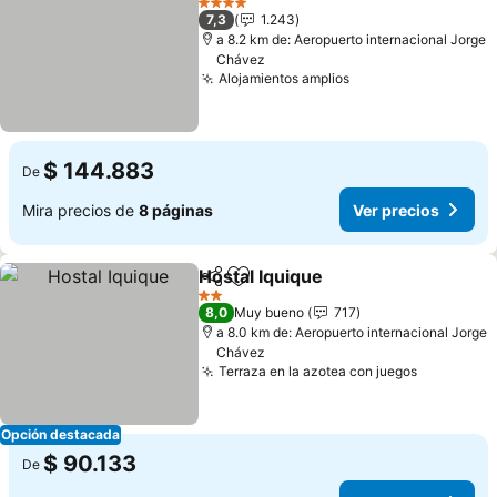
4 Estrellas
7,3
1.243
a 8.2 km de: Aeropuerto internacional Jorge
Chávez
Alojamientos amplios
$ 144.883
De
Mira precios de
8 páginas
Ver precios
Hostal Iquique
Compartir
Agregar a favoritos
2 Estrellas
8,0
Muy bueno
717
a 8.0 km de: Aeropuerto internacional Jorge
Chávez
Terraza en la azotea con juegos
Opción destacada
$ 90.133
De