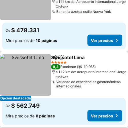
a 11.1 km de: Aeropuerto internacional Jorge
Chávez
Bar en la azotea estilo Nueva York
$ 478.331
De
Mira precios de
10 páginas
Ver precios
Swissotel Lima
Compartir
Agregar a favoritos
5 Estrellas
9,3
Excelente
10.985
a 11.2 km de: Aeropuerto internacional Jorge
Chávez
Variedad de experiencias gastronómicas
internacionales
Opción destacada
$ 562.749
De
Mira precios de
8 páginas
Ver precios