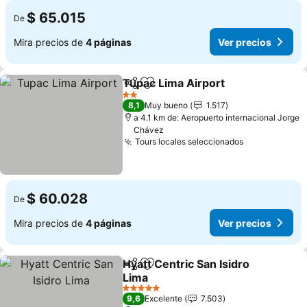
$ 65.015
De
Mira precios de
4 páginas
Ver precios
Tupac Lima Airport
Compartir
Agregar a favoritos
2 Estrellas
8,1
Muy bueno
1.517
a 4.1 km de: Aeropuerto internacional Jorge
Chávez
Tours locales seleccionados
$ 60.028
De
Mira precios de
4 páginas
Ver precios
Hyatt Centric San Isidro
Compartir
Agregar a favoritos
Lima
5 Estrellas
9,6
Excelente
7.503