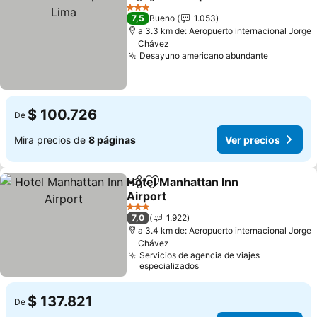
Compartir
Agregar a favoritos
3 Estrellas
7,5
Bueno
1.053
a 3.3 km de: Aeropuerto internacional Jorge
Chávez
Desayuno americano abundante
$ 100.726
De
Mira precios de
8 páginas
Ver precios
Hotel Manhattan Inn
Compartir
Agregar a favoritos
Airport
3 Estrellas
7,0
1.922
a 3.4 km de: Aeropuerto internacional Jorge
Chávez
Servicios de agencia de viajes
especializados
$ 137.821
De