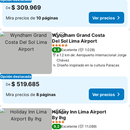
$ 309.969
De
Mira precios de
10 páginas
Ver precios
Wyndham Grand Costa
Compartir
Agregar a favoritos
Del Sol Lima Airport
5 Estrellas
9,3
Excelente
1.028
a 1.2 km de: Aeropuerto internacional Jorge
Chávez
Diseño inspirado en la cultura Paracas
Opción destacada
$ 519.685
De
Mira precios de
8 páginas
Ver precios
Holiday Inn Lima Airport
Compartir
Agregar a favoritos
By Ihg
4 Estrellas
9,2
Excelente
11.089