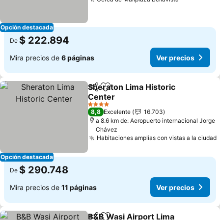
Opción destacada
$ 222.894
De
Mira precios de
6 páginas
Ver precios
Sheraton Lima Historic
Compartir
Agregar a favoritos
Center
4 Estrellas
8,8
Excelente
16.703
a 8.6 km de: Aeropuerto internacional Jorge
Chávez
Habitaciones amplias con vistas a la ciudad
Opción destacada
$ 290.748
De
Mira precios de
11 páginas
Ver precios
B&B Wasi Airport Lima