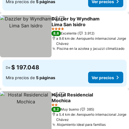
Mira precios de
5 páginas
Ver precios
Dazzler by Wyndham
Compartir
Agregar a favoritos
Lima San Isidro
4 Estrellas
8,6
Excelente
3.912
a 9.6 km de: Aeropuerto internacional Jorge
Chávez
Piscina en la azotea y jacuzzi climatizado
$ 197.048
De
Mira precios de
5 páginas
Ver precios
Hostal Residencial
Compartir
Agregar a favoritos
Mochica
2 Estrellas
8,2
Muy bueno
385
a 5.4 km de: Aeropuerto internacional Jorge
Chávez
Alojamiento ideal para familias