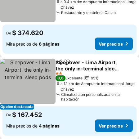
a 0.4 km de: Aeropuerto internacional Jorge
Chávez
Restaurante y coctelería Callao
$ 374.620
De
Mira precios de
6 páginas
Ver precios
Sleepover - Lima Airport,
Compartir
Agregar a favoritos
the only in-terminal sleep
pods
2 Estrellas
8,6
Excelente
951
a 1.1 km de: Aeropuerto internacional Jorge
Chávez
Climatización personalizada en la
habitación
Opción destacada
$ 167.452
De
Mira precios de
4 páginas
Ver precios