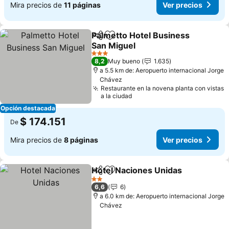
Mira precios de
11 páginas
Ver precios
Palmetto Hotel Business
Compartir
Agregar a favoritos
San Miguel
3 Estrellas
8,2
Muy bueno
1.635
a 5.5 km de: Aeropuerto internacional Jorge
Chávez
Restaurante en la novena planta con vistas
a la ciudad
Opción destacada
$ 174.151
De
Mira precios de
8 páginas
Ver precios
Hotel Naciones Unidas
Compartir
Agregar a favoritos
2 Estrellas
6,6
6
a 6.0 km de: Aeropuerto internacional Jorge
Chávez