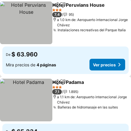
Hotel Peruvians House
Compartir
Agregar a favoritos
3 Estrellas
7,4
95
a 1.0 km de: Aeropuerto internacional Jorge
Chávez
Instalaciones recreativas del Parque Italia
$ 63.960
De
Mira precios de
4 páginas
Ver precios
Hotel Padama
Compartir
Agregar a favoritos
3 Estrellas
7,1
1.895
a 1.1 km de: Aeropuerto internacional Jorge
Chávez
Bañeras de hidromasaje en las suites