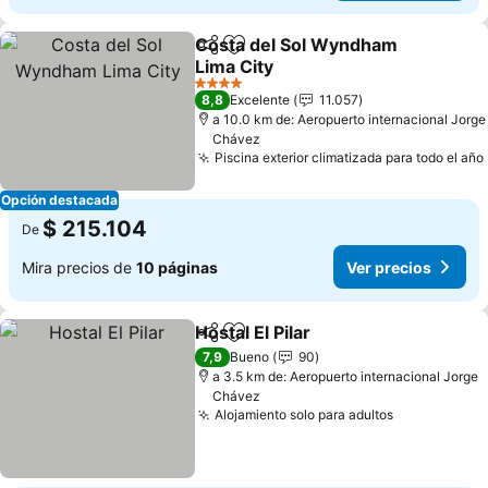
Costa del Sol Wyndham
Compartir
Agregar a favoritos
Lima City
4 Estrellas
8,8
Excelente
11.057
a 10.0 km de: Aeropuerto internacional Jorge
Chávez
Piscina exterior climatizada para todo el año
Opción destacada
$ 215.104
De
Mira precios de
10 páginas
Ver precios
Hostal El Pilar
Compartir
Agregar a favoritos
7,9
Bueno
90
a 3.5 km de: Aeropuerto internacional Jorge
Chávez
Alojamiento solo para adultos