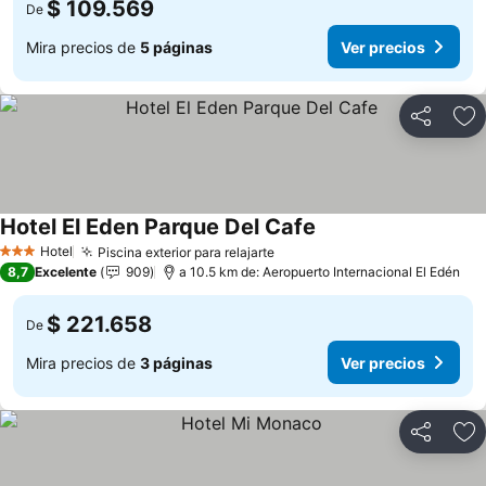
$ 109.569
De
Mira precios de
5 páginas
Ver precios
Compartir
Ag
Hotel El Eden Parque Del Cafe
Hotel
Piscina exterior para relajarte
3 Estrellas
8,7
Excelente
909
a 10.5 km de: Aeropuerto Internacional El Edén
$ 221.658
De
Mira precios de
3 páginas
Ver precios
Compartir
Ag