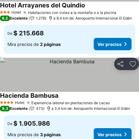
Hotel Arrayanes del Quindio
Hotel
Habitaciones con vistas a la montaña o a la piscina
3 Estrellas
9,2
Excelente
1.278
a 8.4 km de: Aeropuerto Internacional El Edén
$ 215.668
De
Mira precios de
2 páginas
Ver precios
Compartir
Ag
Hacienda Bambusa
Hotel
Experiencia laboral en plantaciones de cacao
4 Estrellas
9,3
Excelente
473
a 5.4 km de: Aeropuerto Internacional El Edén
$ 1.905.986
De
Mira precios de
3 páginas
Ver precios