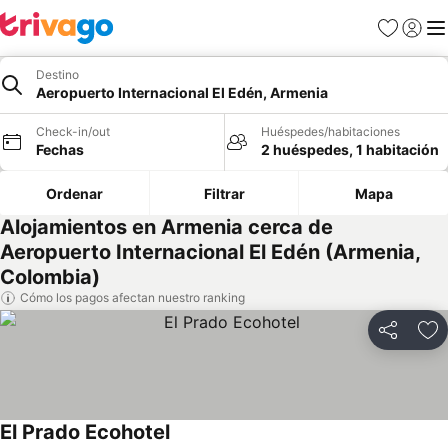
Favoritos
Iniciar 
Me
Destino
Aeropuerto Internacional El Edén, Armenia
Check-in/out
Huéspedes/habitaciones
Fechas
2 huéspedes, 1 habitación
Ordenar
Filtrar
Mapa
Alojamientos en Armenia cerca de
Aeropuerto Internacional El Edén (Armenia,
Colombia)
Cómo los pagos afectan nuestro ranking
Compartir
Ag
El Prado Ecohotel