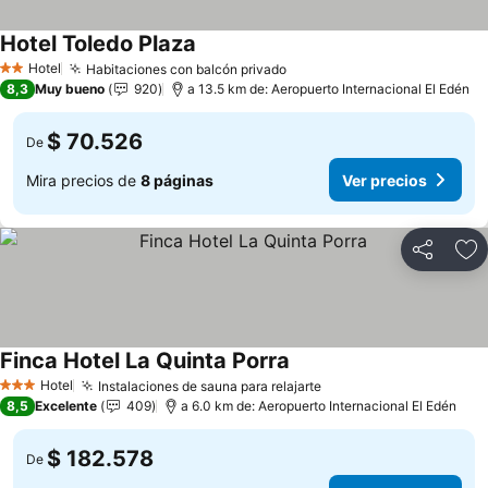
Hotel Toledo Plaza
Hotel
Habitaciones con balcón privado
2 Estrellas
8,3
Muy bueno
920
a 13.5 km de: Aeropuerto Internacional El Edén
$ 70.526
De
Mira precios de
8 páginas
Ver precios
Compartir
Ag
Finca Hotel La Quinta Porra
Hotel
Instalaciones de sauna para relajarte
3 Estrellas
8,5
Excelente
409
a 6.0 km de: Aeropuerto Internacional El Edén
$ 182.578
De