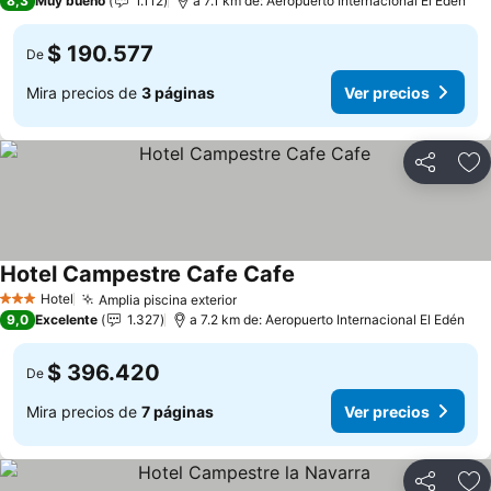
8,3
Muy bueno
1.112
a 7.1 km de: Aeropuerto Internacional El Edén
$ 190.577
De
Mira precios de
3 páginas
Ver precios
Compartir
Ag
Hotel Campestre Cafe Cafe
Hotel
Amplia piscina exterior
3 Estrellas
9,0
Excelente
1.327
a 7.2 km de: Aeropuerto Internacional El Edén
$ 396.420
De
Mira precios de
7 páginas
Ver precios