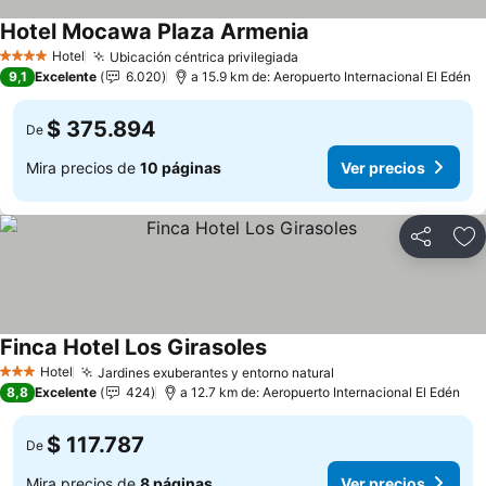
Hotel Mocawa Plaza Armenia
Hotel
Ubicación céntrica privilegiada
4 Estrellas
9,1
Excelente
6.020
a 15.9 km de: Aeropuerto Internacional El Edén
$ 375.894
De
Mira precios de
10 páginas
Ver precios
Compartir
Ag
Finca Hotel Los Girasoles
Hotel
Jardines exuberantes y entorno natural
3 Estrellas
8,8
Excelente
424
a 12.7 km de: Aeropuerto Internacional El Edén
$ 117.787
De
Mira precios de
8 páginas
Ver precios