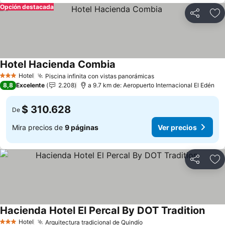
Opción destacada
Compartir
Ag
Hotel Hacienda Combia
Hotel
Piscina infinita con vistas panorámicas
3 Estrellas
8,8
Excelente
2.208
a 9.7 km de: Aeropuerto Internacional El Edén
$ 310.628
De
Mira precios de
9 páginas
Ver precios
Compartir
Ag
Hacienda Hotel El Percal By DOT Tradition
Hotel
Arquitectura tradicional de Quindío