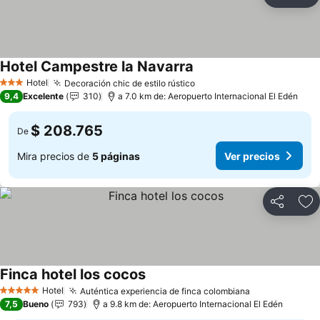
Compartir
Ag
Hotel Campestre la Navarra
Hotel
Decoración chic de estilo rústico
3 Estrellas
9,4
Excelente
310
a 7.0 km de: Aeropuerto Internacional El Edén
$ 208.765
De
Mira precios de
5 páginas
Ver precios
Compartir
Ag
Finca hotel los cocos
Hotel
Auténtica experiencia de finca colombiana
5 Estrellas
7,5
Bueno
793
a 9.8 km de: Aeropuerto Internacional El Edén