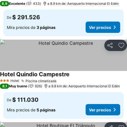
3 Estrellas
8,9
Excelente
433
a 8.9 km de: Aeropuerto Internacional El Edén
$ 291.526
De
Mira precios de
3 páginas
Ver precios
Compartir
Ag
Hotel Quindio Campestre
Hotel
Piscina climatizada
3 Estrellas
8,1
Muy bueno
926
a 9.8 km de: Aeropuerto Internacional El Edén
$ 111.030
De
Mira precios de
5 páginas
Ver precios