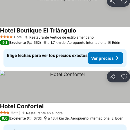
Compartir
Ag
Hotel Boutique El Triángulo
Hotel
Restaurante Vertice de estilo americano
4 Estrellas
9,1
Excelente
562
a 1.7 km de: Aeropuerto Internacional El Edén
Elige fechas para ver los precios exactos
Ver precios
Compartir
Ag
Hotel Confortel
Hotel
Restaurante en el hotel
3 Estrellas
8,6
Excelente
673
a 13.4 km de: Aeropuerto Internacional El Edén