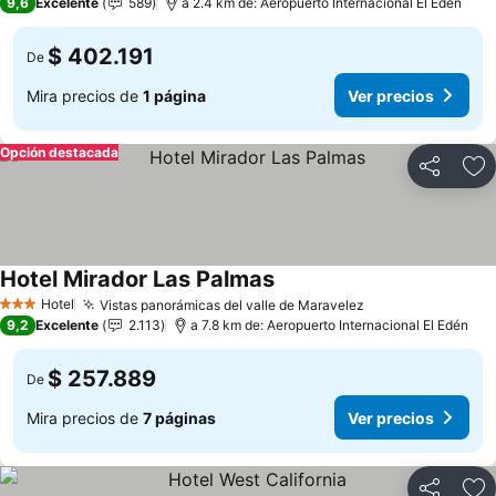
9,6
Excelente
589
a 2.4 km de: Aeropuerto Internacional El Edén
$ 402.191
De
Mira precios de
1 página
Ver precios
Opción destacada
Compartir
Ag
Hotel Mirador Las Palmas
Hotel
Vistas panorámicas del valle de Maravelez
3 Estrellas
9,2
Excelente
2.113
a 7.8 km de: Aeropuerto Internacional El Edén
$ 257.889
De
Mira precios de
7 páginas
Ver precios