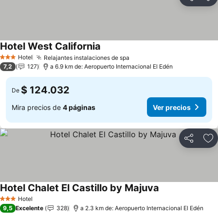
Compartir
Ag
Hotel West California
Hotel
Relajantes instalaciones de spa
3 Estrellas
7,2
127
a 6.9 km de: Aeropuerto Internacional El Edén
$ 124.032
De
Mira precios de
4 páginas
Ver precios
Compartir
Ag
Hotel Chalet El Castillo by Majuva
Hotel
3 Estrellas
9,5
Excelente
328
a 2.3 km de: Aeropuerto Internacional El Edén