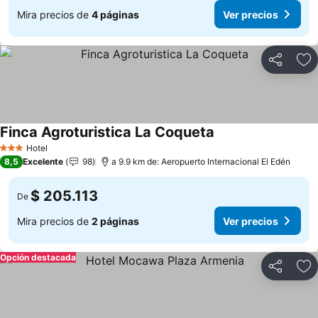
Mira precios de
4 páginas
Ver precios
Compartir
Ag
Finca Agroturistica La Coqueta
Hotel
3 Estrellas
8,5
Excelente
98
a 9.9 km de: Aeropuerto Internacional El Edén
$ 205.113
De
Mira precios de
2 páginas
Ver precios
Opción destacada
Compartir
Ag