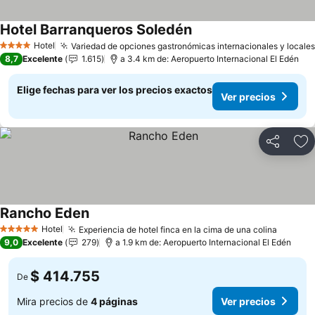
Hotel Barranqueros Soledén
Hotel
Variedad de opciones gastronómicas internacionales y locales
4 Estrellas
8,7
Excelente
1.615
a 3.4 km de: Aeropuerto Internacional El Edén
Elige fechas para ver los precios exactos
Ver precios
Compartir
Ag
Rancho Eden
Hotel
Experiencia de hotel finca en la cima de una colina
5 Estrellas
9,0
Excelente
279
a 1.9 km de: Aeropuerto Internacional El Edén
$ 414.755
De
Mira precios de
4 páginas
Ver precios