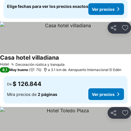
Elige fechas para ver los precios exactos
Ver precios
Compartir
Ag
Casa hotel villadiana
Hotel
Decoración rústica y tranquila
8,1
Muy bueno
75
a 3.1 km de: Aeropuerto Internacional El Edén
$ 126.844
De
Mira precios de
2 páginas
Ver precios
Compartir
Ag