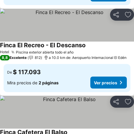
Compartir
Ag
Finca El Recreo - El Descanso
Hotel
Piscina exterior abierta todo el año
8,8
Excelente
812
a 10.0 km de: Aeropuerto Internacional El Edén
$ 117.093
De
Mira precios de
2 páginas
Ver precios
Compartir
Ag
Finca Cafetera El Balso