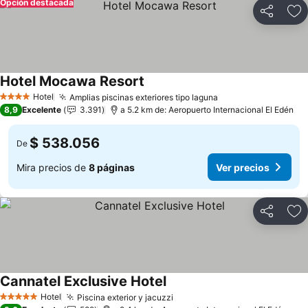
Opción destacada
Compartir
Ag
Hotel Mocawa Resort
Hotel
Amplias piscinas exteriores tipo laguna
4 Estrellas
8,9
Excelente
3.391
a 5.2 km de: Aeropuerto Internacional El Edén
$ 538.056
De
Mira precios de
8 páginas
Ver precios
Compartir
Ag
Cannatel Exclusive Hotel
Hotel
Piscina exterior y jacuzzi
5 Estrellas