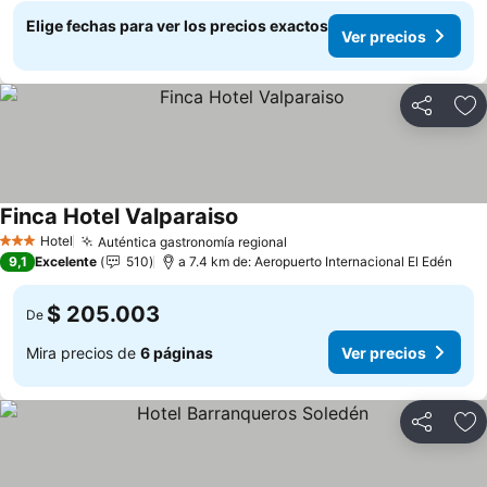
Elige fechas para ver los precios exactos
Ver precios
Compartir
Ag
Finca Hotel Valparaiso
Hotel
Auténtica gastronomía regional
3 Estrellas
9,1
Excelente
510
a 7.4 km de: Aeropuerto Internacional El Edén
$ 205.003
De
Mira precios de
6 páginas
Ver precios
Compartir
Ag