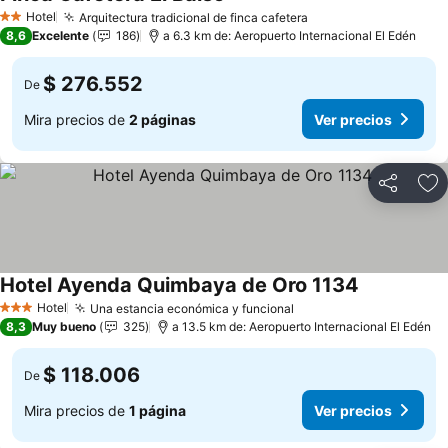
Hotel
Arquitectura tradicional de finca cafetera
2 Estrellas
8,6
Excelente
186
a 6.3 km de: Aeropuerto Internacional El Edén
$ 276.552
De
Mira precios de
2 páginas
Ver precios
Compartir
Ag
Hotel Ayenda Quimbaya de Oro 1134
Hotel
Una estancia económica y funcional
3 Estrellas
8,3
Muy bueno
325
a 13.5 km de: Aeropuerto Internacional El Edén
$ 118.006
De
Mira precios de
1 página
Ver precios