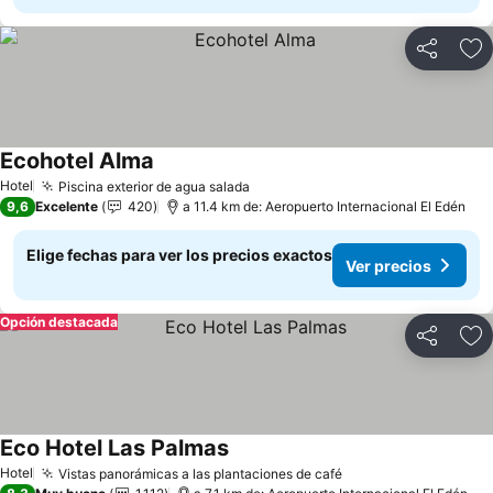
Compartir
Ag
Ecohotel Alma
Hotel
Piscina exterior de agua salada
9,6
Excelente
420
a 11.4 km de: Aeropuerto Internacional El Edén
Elige fechas para ver los precios exactos
Ver precios
Opción destacada
Compartir
Ag
Eco Hotel Las Palmas
Hotel
Vistas panorámicas a las plantaciones de café