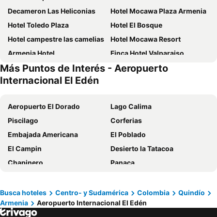
Decameron Las Heliconias
Hotel Mocawa Plaza Armenia
Hotel Toledo Plaza
Hotel El Bosque
Hotel campestre las camelias
Hotel Mocawa Resort
Armenia Hotel
Finca Hotel Valparaiso
Más Puntos de Interés - Aeropuerto
Eco Hotel Las Palmas
Hotel Mirador Las Palmas
Internacional El Edén
Hotel Ayenda Quimbaya de Oro 1134
Hotel West California
Hotel San Jeronimo Armenia
Hotel San Martin Armenia
Aeropuerto El Dorado
Lago Calima
Isa Victory Hotel Boutique
HOTEL ARMENIA CENTRO
Piscilago
Corferias
Finca hotel los cocos
Hotel Armenia Lions
Embajada Americana
El Poblado
Hotel Confortel
Hotel Arrayanes del Quindio
El Campin
Desierto la Tatacoa
Ecohotel Alma
Hotel El Eden Parque Del Cafe
Chapinero
Panaca
Hotel Aires del Quindío Armenia
Finca El Recreo - El Descanso
Estadio Pascual Guerrero
Aeropuerto Internacional El Dorado
Marckia Hotel
Finca Hotel Los Girasoles
La Candelaria
Basílica del Señor de los Milagros de Buga
Busca hoteles
Centro- y Sudamérica
Colombia
Quindío
Finca Hotel Casa Nostra
Hotel Campestre Cafe Cafe
Armenia
Aeropuerto Internacional El Edén
Unicentro
Aeropuerto Internacional José María Córdova
Hotel Campestre Nogal de Cafetal
Hotel Casa Alejandria