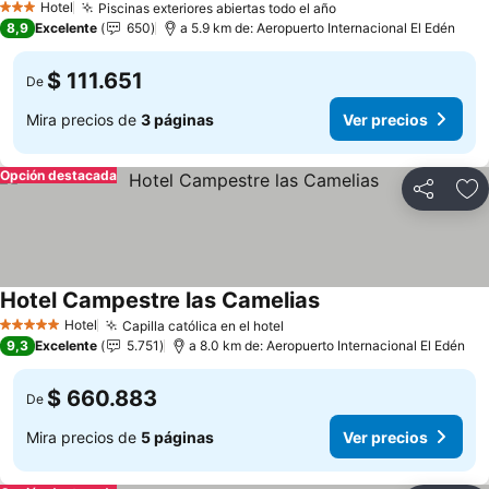
Hotel
Piscinas exteriores abiertas todo el año
3 Estrellas
8,9
Excelente
650
a 5.9 km de: Aeropuerto Internacional El Edén
$ 111.651
De
Mira precios de
3 páginas
Ver precios
Opción destacada
Compartir
Ag
Hotel Campestre las Camelias
Hotel
Capilla católica en el hotel
5 Estrellas
9,3
Excelente
5.751
a 8.0 km de: Aeropuerto Internacional El Edén
$ 660.883
De
Mira precios de
5 páginas
Ver precios