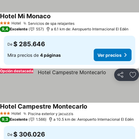
Hotel Mi Monaco
Hotel
Servicios de spa relajantes
3 Estrellas
9,4
Excelente
557
a 6.1 km de: Aeropuerto Internacional El Edén
$ 285.646
De
Mira precios de
4 páginas
Ver precios
Opción destacada
Compartir
Ag
Hotel Campestre Montecarlo
Hotel
Piscina exterior y jacuzzis
3 Estrellas
9,3
Excelente
1.566
a 10.5 km de: Aeropuerto Internacional El Edén
$ 306.026
De