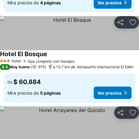
Mira precios de
4 páginas
Ver precios
Compartir
Ag
Hotel El Bosque
Hotel
Spa completo con masajes
3 Estrellas
8,0
Muy bueno
975
a 13.7 km de: Aeropuerto Internacional El Edén
$ 60.884
De
Mira precios de
5 páginas
Ver precios
Compartir
Ag