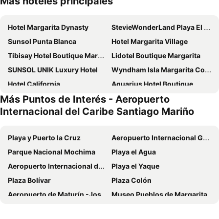
Más hoteles principales
Hotel Margarita Dynasty
StevieWonderLand Playa El Yaque
Sunsol Punta Blanca
Hotel Margarita Village
Tibisay Hotel Boutique Margarita
Lidotel Boutique Margarita
SUNSOL UNIK Luxury Hotel
Wyndham Isla Margarita Concorde
Hotel California
Aquarius Hotel Boutique
Más Puntos de Interés - Aeropuerto
Hotel Colibrí Suites
Lidotel Boutique Margarita
Internacional del Caribe Santiago Mariño
Hotel America - Boutique Margarita
Coche Paradise
StevieWonderLand
Suite Coco Caribe
Playa y Puerto la Cruz
Aeropuerto Internacional General José Antonio Anzoátegui
Apartamento vacacional en el Hotel Dynasty , Habitación tipo Estudio PRIVADO
Hotel Yaque Paradise
Parque Nacional Mochima
Playa el Agua
Hotel Venetur Margarita
Sun Sol Isla Margarita
Aeropuerto Internacional del Caribe Santiago Mariño
Playa el Yaque
Celuisma Puerta del Sol Porlamar
El Yaque Beach
Plaza Bolívar
Plaza Colón
Hotel Surf Paradise
Howard Johnson Tinajero Suites & Beach Club
Aeropuerto de Maturín -Jose Tadeo Monagas
Museo Pueblos de Margarita
La Samanna de Margarita
Casa Rita
La Cueva del Guácharo
Castillo San Carlos de Borromeo
Imperial
Casa Viva