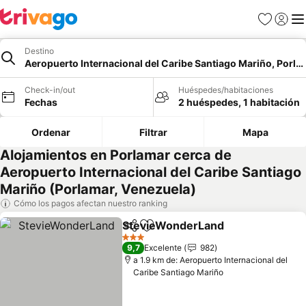
Favoritos
Iniciar 
Me
Destino
Aeropuerto Internacional del Caribe Santiago Mariño, Porla
Check-in/out
Huéspedes/habitaciones
Fechas
2 huéspedes, 1 habitación
Ordenar
Filtrar
Mapa
Alojamientos en Porlamar cerca de
Aeropuerto Internacional del Caribe Santiago
Mariño (Porlamar, Venezuela)
Cómo los pagos afectan nuestro ranking
StevieWonderLand
Compartir
Agregar a favoritos
3 Estrellas
9,7
Excelente
982
a 1.9 km de: Aeropuerto Internacional del
Caribe Santiago Mariño