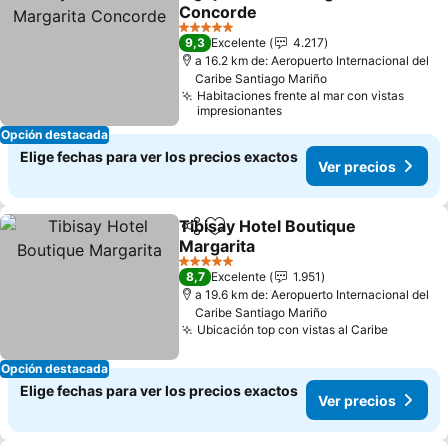
Compartir
Agregar a favoritos
Concorde
5 Estrellas
9,3
Excelente
4.217
a 16.2 km de: Aeropuerto Internacional del
Caribe Santiago Mariño
Habitaciones frente al mar con vistas
impresionantes
Opción destacada
Elige fechas para ver los precios exactos
Ver precios
Tibisay Hotel Boutique
Compartir
Agregar a favoritos
Margarita
5 Estrellas
8,7
Excelente
1.951
a 19.6 km de: Aeropuerto Internacional del
Caribe Santiago Mariño
Ubicación top con vistas al Caribe
Opción destacada
Elige fechas para ver los precios exactos
Ver precios