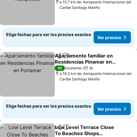
a 15.7 km de: Aeropuerto Internacional del
Caribe Santiago Mariño
Elige fechas para ver los precios exactos
Ver precios
Apartamento familiar en
Compartir
Agregar a favoritos
Residencias Pinamar en
Porlamar
10
Excelente
6
a 16.3 km de: Aeropuerto Internacional del
Caribe Santiago Mariño
Elige fechas para ver los precios exactos
Ver precios
Low Level Terrace Close
Compartir
Agregar a favoritos
To Beaches Shops