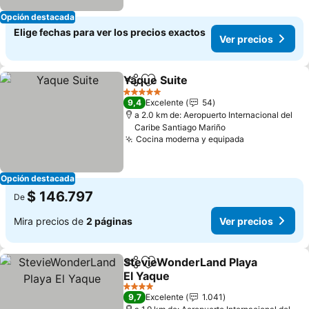
Opción destacada
Elige fechas para ver los precios exactos
Ver precios
Yaque Suite
Compartir
Agregar a favoritos
5 Estrellas
9,4
Excelente
54
a 2.0 km de: Aeropuerto Internacional del
Caribe Santiago Mariño
Cocina moderna y equipada
Opción destacada
$ 146.797
De
Mira precios de
2 páginas
Ver precios
StevieWonderLand Playa
Compartir
Agregar a favoritos
El Yaque
4 Estrellas
9,7
Excelente
1.041