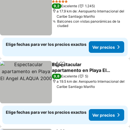
5 Estrellas
9,2
Excelente
1.245
a 17.9 km de: Aeropuerto Internacional del
Caribe Santiago Mariño
Balcones con vistas panorámicas de la
ciudad
Elige fechas para ver los precios exactos
Ver precios
Espectacular
Compartir
Agregar a favoritos
apartamento en Playa El
Angel ALAQUA 2000
9,8
Excelente
5
a 19.5 km de: Aeropuerto Internacional del
Caribe Santiago Mariño
Elige fechas para ver los precios exactos
Ver precios