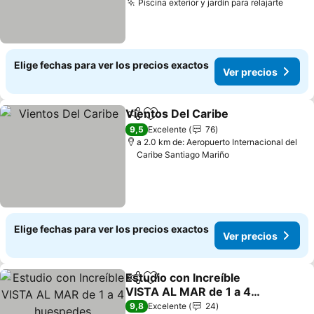
Piscina exterior y jardín para relajarte
Elige fechas para ver los precios exactos
Ver precios
Vientos Del Caribe
Compartir
Agregar a favoritos
9,5
Excelente
76
a 2.0 km de: Aeropuerto Internacional del
Caribe Santiago Mariño
Elige fechas para ver los precios exactos
Ver precios
Estudio con Increíble
Compartir
Agregar a favoritos
VISTA AL MAR de 1 a 4
huespedes
9,8
Excelente
24