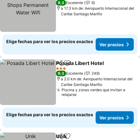
Permanent Water Wifi
9,3
Excelente
6
a 17.3 km de: Aeropuerto Internacional del
Caribe Santiago Mariño
Elige fechas para ver los precios exactos
Ver precios
Posada Libert Hotel
Compartir
Agregar a favoritos
3 Estrellas
9,3
Excelente
249
a 2.0 km de: Aeropuerto Internacional del
Caribe Santiago Mariño
Piscina y zonas verdes que invitan a
relajarse
Elige fechas para ver los precios exactos
Ver precios
Unik
Compartir
Agregar a favoritos