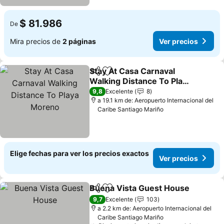
$ 81.986
De
Mira precios de
2 páginas
Ver precios
Stay At Casa Carnaval
Compartir
Agregar a favoritos
Walking Distance To Playa
Moreno
9,8
Excelente
8
a 19.1 km de: Aeropuerto Internacional del
Caribe Santiago Mariño
Elige fechas para ver los precios exactos
Ver precios
Buena Vista Guest House
Compartir
Agregar a favoritos
9,7
Excelente
103
a 2.2 km de: Aeropuerto Internacional del
Caribe Santiago Mariño