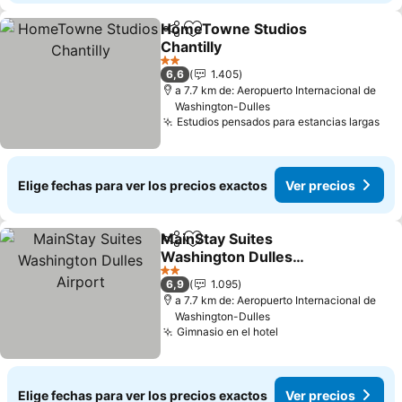
HomeTowne Studios
Compartir
Agregar a favoritos
Chantilly
Ver precios
2 Estrellas
6,6
1.405
a 7.7 km de: Aeropuerto Internacional de
Washington-Dulles
Estudios pensados para estancias largas
Ver
Elige fechas para ver los precios exactos
Ver precios
MainStay Suites
Compartir
Agregar a favoritos
Washington Dulles
Airport
Ver precios
2 Estrellas
6,9
1.095
a 7.7 km de: Aeropuerto Internacional de
Washington-Dulles
Gimnasio en el hotel
Ver precios
Elige fechas para ver los precios exactos
Ver precios