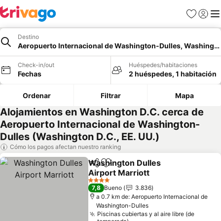
Favoritos
Iniciar 
Me
Destino
Aeropuerto Internacional de Washington-Dulles, Washingto
Check-in/out
Huéspedes/habitaciones
Fechas
2 huéspedes, 1 habitación
Ordenar
Filtrar
Mapa
Alojamientos en Washington D.C. cerca de
Aeropuerto Internacional de Washington-
Dulles (Washington D.C., EE. UU.)
Cómo los pagos afectan nuestro ranking
Washington Dulles
Compartir
Agregar a favoritos
Airport Marriott
Ver precios
4 Estrellas
7,8
Bueno
3.836
a 0.7 km de: Aeropuerto Internacional de
Washington-Dulles
Piscinas cubiertas y al aire libre (de