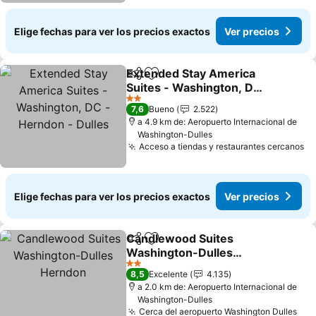
Elige fechas para ver los precios exactos
Ver precios
Extended Stay America
Compartir
Agregar a favoritos
Suites - Washington, DC -
Herndon - Dulles
Ver precios
2 Estrellas
7,6
Bueno
2.522
a 4.9 km de: Aeropuerto Internacional de
Washington-Dulles
Acceso a tiendas y restaurantes cercanos
Ve
Elige fechas para ver los precios exactos
Ver precios
Candlewood Suites
Compartir
Agregar a favoritos
Washington-Dulles
Herndon
Ver precios
2 Estrellas
8,5
Excelente
4.135
a 2.0 km de: Aeropuerto Internacional de
Washington-Dulles
Cerca del aeropuerto Washington Dulles
Ver