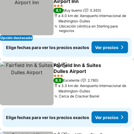
Airport Inn
Ver precios
3 Estrellas
8,1
Muy bueno
5.363
a 4.0 km de: Aeropuerto Internacional de
Washington-Dulles
Ubicación céntrica en Sterling para
negocios
Opción destacada
Elige fechas para ver los precios exactos
Ver precios
Fairfield Inn & Suites
Compartir
Agregar a favoritos
Dulles Airport
Ver precios
3 Estrellas
8,5
Excelente
2.760
a 3.3 km de: Aeropuerto Internacional de
Washington-Dulles
Cerca de Cracker Barrel
Ver precios
Elige fechas para ver los precios exactos
Ver precios