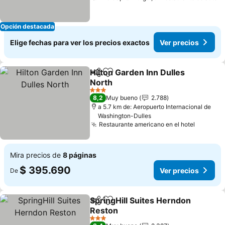
Opción destacada
Elige fechas para ver los precios exactos
Ver precios
Hilton Garden Inn Dulles
Compartir
Agregar a favoritos
North
Ver precios
3 Estrellas
8,2
Muy bueno
2.788
a 5.7 km de: Aeropuerto Internacional de
Washington-Dulles
Restaurante americano en el hotel
Ver pre
Mira precios de
8 páginas
$ 395.690
Ver precios
De
SpringHill Suites Herndon
Compartir
Agregar a favoritos
Reston
Ver precios
3 Estrellas