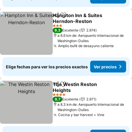
Hampton Inn & Suites
Compartir
Agregar a favoritos
Herndon-Reston
Ver precios
3 Estrellas
9,3
Excelente
2.974
a 6.6 km de: Aeropuerto Internacional de
Washington-Dulles
Amplio bufé de desayuno caliente
Ver prec
Elige fechas para ver los precios exactos
Ver precios
The Westin Reston
Compartir
Agregar a favoritos
Heights
Ver precios
4 Estrellas
8,7
Excelente
2.971
a 8.3 km de: Aeropuerto Internacional de
Washington-Dulles
Cocina y bar Harvest + Vine
Ver precios