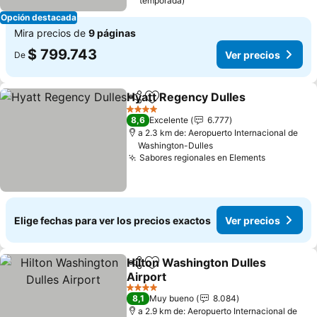
temporada)
Opción destacada
Mira precios de
9 páginas
$ 799.743
Ver precios
De
Hyatt Regency Dulles
Compartir
Agregar a favoritos
Ver 
4 Estrellas
8,6
Excelente
6.777
a 2.3 km de: Aeropuerto Internacional de
Washington-Dulles
Sabores regionales en Elements
Ver preci
Elige fechas para ver los precios exactos
Ver precios
Hilton Washington Dulles
Compartir
Agregar a favoritos
Airport
Ver precios
4 Estrellas
8,1
Muy bueno
8.084
a 2.9 km de: Aeropuerto Internacional de