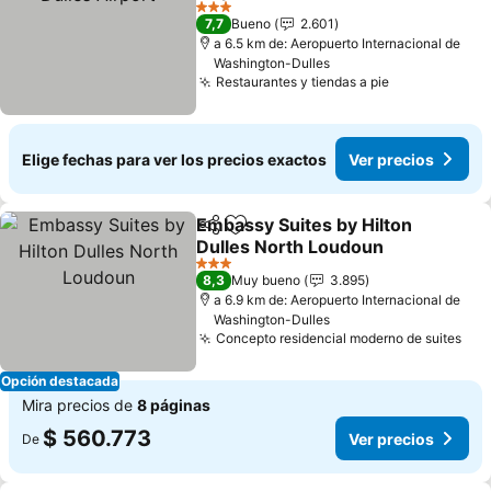
Ver precios
3 Estrellas
7,7
Bueno
2.601
a 6.5 km de: Aeropuerto Internacional de
Washington-Dulles
Restaurantes y tiendas a pie
Ver precios
Elige fechas para ver los precios exactos
Ver precios
Embassy Suites by Hilton
Compartir
Agregar a favoritos
Dulles North Loudoun
Ver precios
3 Estrellas
8,3
Muy bueno
3.895
a 6.9 km de: Aeropuerto Internacional de
Washington-Dulles
Concepto residencial moderno de suites
Ver
Opción destacada
Mira precios de
8 páginas
$ 560.773
Ver precios
De