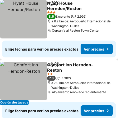
Hyatt House
Compartir
Agregar a favoritos
Herndon/Reston
Ver precios
3 Estrellas
8,5
Excelente
2.992
a 6.2 km de: Aeropuerto Internacional de
Washington-Dulles
Cercanía al Reston Town Center
Ver preci
Elige fechas para ver los precios exactos
Ver precios
Comfort Inn Herndon-
Compartir
Agregar a favoritos
Reston
Ver precios
2 Estrellas
7,3
1.382
a 7.0 km de: Aeropuerto Internacional de
Washington-Dulles
Alojamiento renovado recientemente
Ver p
Opción destacada
Elige fechas para ver los precios exactos
Ver precios