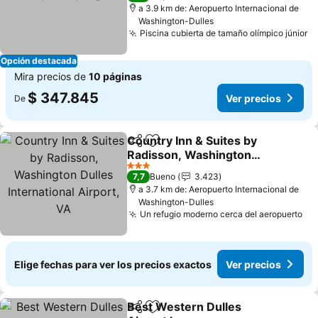
a 3.9 km de: Aeropuerto Internacional de
Washington-Dulles
Piscina cubierta de tamaño olímpico júnior
Ve
Opción destacada
Mira precios de
10 páginas
$ 347.845
Ver precios
De
Country Inn & Suites by
Compartir
Agregar a favoritos
Radisson, Washington
Dulles International
Ver precios
3 Estrellas
7,7
Bueno
3.423
Airport, VA
a 3.7 km de: Aeropuerto Internacional de
Washington-Dulles
Un refugio moderno cerca del aeropuerto
Ve
Elige fechas para ver los precios exactos
Ver precios
Best Western Dulles
Compartir
Agregar a favoritos