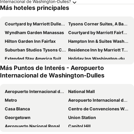
Internacional de Washington-Dulles?
Más hoteles principales
Courtyard by Marriott Dulles Airport Herndon
Tysons Corner Suites, A Baymont by Wyndham
Wyndham Garden Manassas
Courtyard by Marriott Fairfax Fair Oaks
Hilton Garden Inn Fairfax
Hampton Inn & Suites Washington-Dulles International Airport
Suburban Studios Tysons Corner
Residence Inn by Marriott Tysons
Extended Stay America Suites - Washington, DC - Tysons Corner
Holiday Inn Washington-dulles Intl Airport By Ihg
Más Puntos de Interés - Aeropuerto
Hampton Inn Washington-Dulles Int'l Airport South
Courtyard by Marriott Tysons McLean
Internacional de Washington-Dulles
Best Western Fairfax
Hilton Washington Dulles Airport
Embassy Suites by Hilton Tysons Corner
Hilton Garden Inn Tysons Corner
Aeropuerto Internacional de Washington-Dulles
National Mall
Washington Dulles Airport Marriott
Hyatt Place Herndon/Dulles Airport-East
Metro
Aeropuerto Internacional de Baltimore-Washington
Hyatt Regency Dulles
Best Western Dulles Airport Inn
Casa Blanca
Centro de Convenciones Walter E Washington
Fairfax Marriott at Fair Oaks
DoubleTree by Hilton Sterling - Dulles Airport
Georgetown
Union Station
Hampton Inn & Suites Herndon-Reston
DoubleTree by Hilton McLean Tysons
Aeropuerto Nacional Ronald Reagan de Washington
Capitol Hill
Homewood Suites by Hilton Dulles Int'l Airport
WoodSpring Suites Manassas Battlefield Park I-66