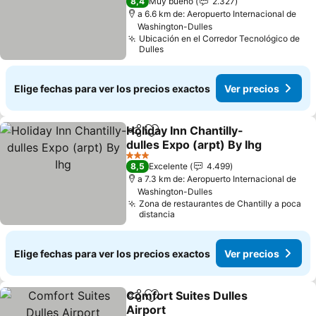
8,4
Muy bueno
2.327
a 6.6 km de: Aeropuerto Internacional de
Washington-Dulles
Ubicación en el Corredor Tecnológico de
Dulles
Elige fechas para ver los precios exactos
Ver precios
Holiday Inn Chantilly-
Compartir
Agregar a favoritos
dulles Expo (arpt) By Ihg
Ver precios
3 Estrellas
8,5
Excelente
4.499
a 7.3 km de: Aeropuerto Internacional de
Washington-Dulles
Zona de restaurantes de Chantilly a poca
distancia
Elige fechas para ver los precios exactos
Ver precios
Comfort Suites Dulles
Compartir
Agregar a favoritos
Airport