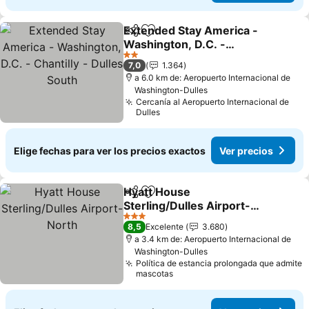
Extended Stay America -
Compartir
Agregar a favoritos
Washington, D.C. -
Chantilly - Dulles South
Ver precios
2 Estrellas
7,0
1.364
a 6.0 km de: Aeropuerto Internacional de
Washington-Dulles
Cercanía al Aeropuerto Internacional de
Dulles
Elige fechas para ver los precios exactos
Ver precios
Hyatt House
Compartir
Agregar a favoritos
Sterling/Dulles Airport-
North
Ver precios
3 Estrellas
8,5
Excelente
3.680
a 3.4 km de: Aeropuerto Internacional de
Washington-Dulles
Política de estancia prolongada que admite
mascotas