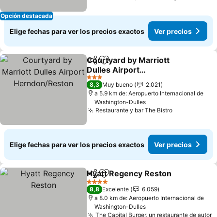
Opción destacada
Elige fechas para ver los precios exactos
Ver precios
Courtyard by Marriott
Compartir
Agregar a favoritos
Dulles Airport
Herndon/Reston
Ver precios
3 Estrellas
8,3
Muy bueno
2.021
a 5.9 km de: Aeropuerto Internacional de
Washington-Dulles
Restaurante y bar The Bistro
Ver precios
Elige fechas para ver los precios exactos
Ver precios
Hyatt Regency Reston
Compartir
Agregar a favoritos
Ver
4 Estrellas
8,8
Excelente
6.059
a 8.0 km de: Aeropuerto Internacional de
Washington-Dulles
The Capital Burger, un restaurante de autor
V