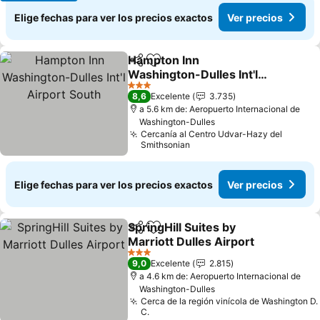
Elige fechas para ver los precios exactos
Ver precios
Hampton Inn
Compartir
Agregar a favoritos
Washington-Dulles Int'l
Airport South
Ver precios
3 Estrellas
8,6
Excelente
3.735
a 5.6 km de: Aeropuerto Internacional de
Washington-Dulles
Cercanía al Centro Udvar-Hazy del
Smithsonian
Elige fechas para ver los precios exactos
Ver precios
SpringHill Suites by
Compartir
Agregar a favoritos
Marriott Dulles Airport
Ver precios
3 Estrellas
9,0
Excelente
2.815
a 4.6 km de: Aeropuerto Internacional de
Washington-Dulles
Cerca de la región vinícola de Washington D.
C.