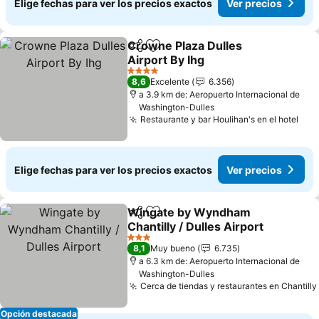
Elige fechas para ver los precios exactos
Ver precios
Crowne Plaza Dulles
Compartir
Agregar a favoritos
Airport By Ihg
Ver precios
4 Estrellas
8,6
Excelente
6.356
a 3.9 km de: Aeropuerto Internacional de
Washington-Dulles
Restaurante y bar Houlihan's en el hotel
Ver
Elige fechas para ver los precios exactos
Ver precios
Wingate by Wyndham
Compartir
Agregar a favoritos
Chantilly / Dulles Airport
Ver precios
3 Estrellas
8,1
Muy bueno
6.735
a 6.3 km de: Aeropuerto Internacional de
Washington-Dulles
Cerca de tiendas y restaurantes en Chantilly
Opción destacada