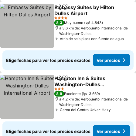
Embassy Suites by Hilton
Compartir
Agregar a favoritos
Dulles Airport
Ver precios
4 Estrellas
8,3
Muy bueno
4.843
a 3.6 km de: Aeropuerto Internacional de
Washington-Dulles
Atrio de seis pisos con fuente de agua
Ver p
Elige fechas para ver los precios exactos
Ver precios
Hampton Inn & Suites
Compartir
Agregar a favoritos
Washington-Dulles
International Airport
Ver precios
3 Estrellas
8,9
Excelente
3.669
a 4.2 km de: Aeropuerto Internacional de
Washington-Dulles
Cerca del Centro Udvar-Hazy
Ver precio
Elige fechas para ver los precios exactos
Ver precios