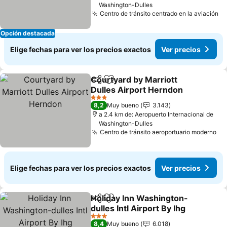
Washington-Dulles
Centro de tránsito centrado en la aviación
Ve
Opción destacada
Elige fechas para ver los precios exactos
Ver precios
Courtyard by Marriott
Compartir
Agregar a favoritos
Dulles Airport Herndon
Ver precios
3 Estrellas
8,2
Muy bueno
3.143
a 2.4 km de: Aeropuerto Internacional de
Washington-Dulles
Centro de tránsito aeroportuario moderno
Ve
Elige fechas para ver los precios exactos
Ver precios
Holiday Inn Washington-
Compartir
Agregar a favoritos
dulles Intl Airport By Ihg
Ver precios
3 Estrellas
8,4
Muy bueno
6.018