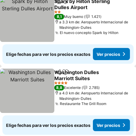
Spark by Hilton Sterling
Compartir
Agregar a favoritos
Dulles Airport
Ver precios
2 Estrellas
8,1
Muy bueno
1.421
a 3.3 km de: Aeropuerto Internacional de
Washington-Dulles
El nuevo concepto Spark by Hilton
Ver pre
Elige fechas para ver los precios exactos
Ver precios
Washington Dulles
Compartir
Agregar a favoritos
Marriott Suites
Ver precios
4 Estrellas
8,8
Excelente
2.785
a 4.0 km de: Aeropuerto Internacional de
Washington-Dulles
Restaurante The Grill Room
Ver precios
Elige fechas para ver los precios exactos
Ver precios