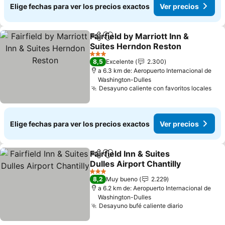
Elige fechas para ver los precios exactos
Ver precios
Fairfield by Marriott Inn &
Compartir
Agregar a favoritos
Suites Herndon Reston
Ver precios
3 Estrellas
8,5
Excelente
2.300
a 6.3 km de: Aeropuerto Internacional de
Washington-Dulles
Desayuno caliente con favoritos locales
Ver
Elige fechas para ver los precios exactos
Ver precios
Fairfield Inn & Suites
Compartir
Agregar a favoritos
Dulles Airport Chantilly
Ver precios
3 Estrellas
8,2
Muy bueno
2.229
a 6.2 km de: Aeropuerto Internacional de
Washington-Dulles
Desayuno bufé caliente diario
Ver precio