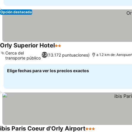
Opción destacada
Orly Superior Hotel
2 Estrellas
Ver precios
Cerca del
(13.172 puntuaciones)
7,2
a 1.2 km de: Aeropuer
transporte público
Ver precios
Elige fechas para ver los precios exactos
ibis Paris Coeur d'Orly Airport
3 Estrellas
Ver precios