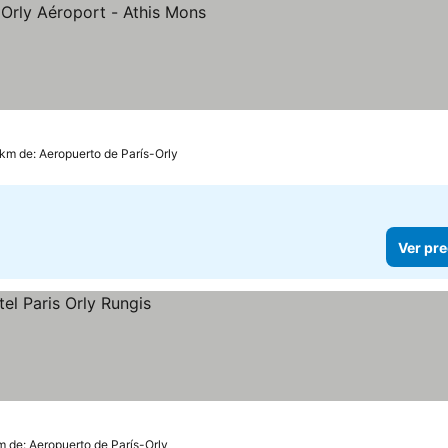
las
 precios
 km de: Aeropuerto de París-Orly
Ver pre
m de: Aeropuerto de París-Orly