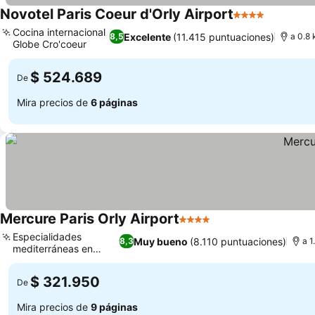
Novotel Paris Coeur d'Orly Airport
4 Estrellas
Ver prec
Cocina internacional
Excelente
(11.415 puntuaciones)
8,5
a 0.8 
Globe Cro'coeur
Ver precios
$ 524.689
De
Mira precios de
6 páginas
Mercure Paris Orly Airport
4 Estrellas
Ver precios
Especialidades
Muy bueno
(8.110 puntuaciones)
8,3
a 1
mediterráneas en
Ver precios
T.A.T.A.
$ 321.950
De
Mira precios de
9 páginas