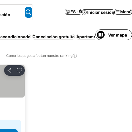
ES · $
Menú
Iniciar sesión
ación
Ver mapa
 acondicionado
Cancelación gratuita
Apartamento amueblado
E
Cómo los pagos afectan nuestro ranking
Agregar a favoritos
Compartir