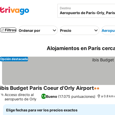
Destino
Filtros
Ordenar por
Precio
Aeropue
Alojamientos en París cerca
Opción destacada
ibis Budget Paris Coeur d'Orly Airport
2 Estrellas
Ver pre
Acceso directo al
Bueno
(17.075 puntuaciones)
7,8
a 0.8 km 
aeropuerto de Orly
Ver precios
Elige fechas para ver los precios exactos