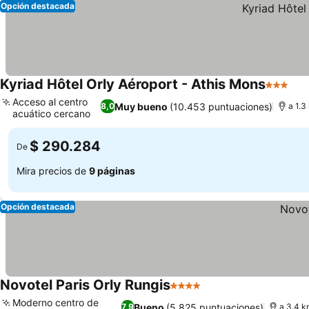
Opción destacada
Kyriad Hôtel Orly Aéroport - Athis Mons
3 Estrel
Ver
Acceso al centro
Muy bueno
(10.453 puntuaciones)
8,0
a 1.3
acuático cercano
Ver precios
$ 290.284
De
Mira precios de
9 páginas
Opción destacada
Novotel Paris Orly Rungis
4 Estrellas
Ver precios
Moderno centro de
Bueno
(5.825 puntuaciones)
7,9
a 3.4 k