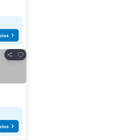
cios
Agregar a favoritos
Compartir
cios