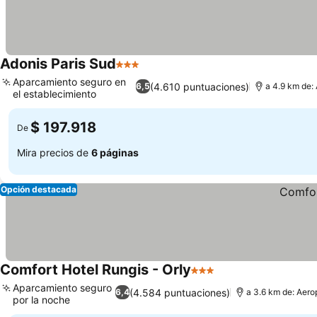
Adonis Paris Sud
3 Estrellas
Ver precios
Aparcamiento seguro en
(4.610 puntuaciones)
6,5
a 4.9 km de:
el establecimiento
Ver precios
$ 197.918
De
Mira precios de
6 páginas
Opción destacada
Comfort Hotel Rungis - Orly
3 Estrellas
Ver precios
Aparcamiento seguro
(4.584 puntuaciones)
6,4
a 3.6 km de: Aero
por la noche
Ver precios