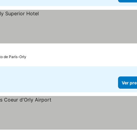
to de París-Orly
Ver pre