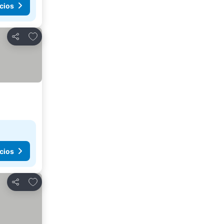
cios
Agregar a favoritos
Compartir
cios
Agregar a favoritos
Compartir