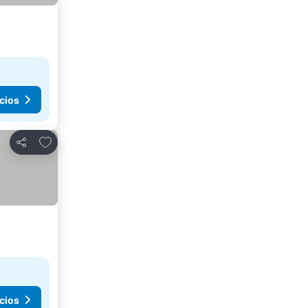
cios
Agregar a favoritos
Compartir
cios