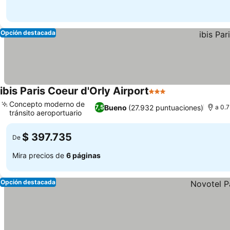
Opción destacada
ibis Paris Coeur d'Orly Airport
3 Estrellas
Ver precios
Concepto moderno de
Bueno
(27.932 puntuaciones)
7,5
a 0.7
tránsito aeroportuario
Ver precios
$ 397.735
De
Mira precios de
6 páginas
Opción destacada