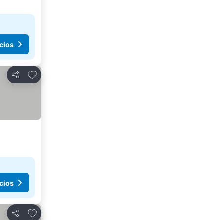
cios
Agregar a favoritos
Compartir
cios
Agregar a favoritos
Compartir