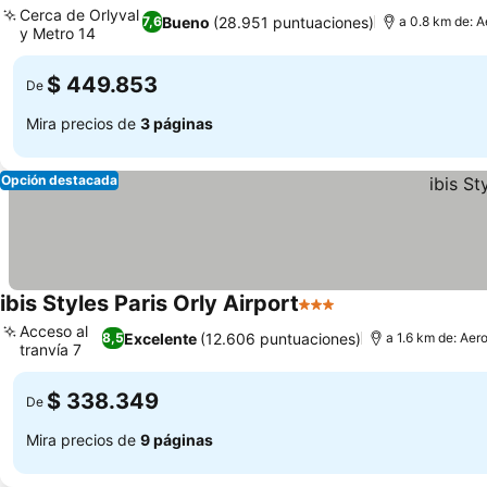
Cerca de Orlyval
Bueno
(28.951 puntuaciones)
7,6
a 0.8 km de: A
y Metro 14
Ver precios
$ 449.853
De
Mira precios de
3 páginas
Opción destacada
ibis Styles Paris Orly Airport
3 Estrellas
Ver precios
Acceso al
Excelente
(12.606 puntuaciones)
8,5
a 1.6 km de: Aer
tranvía 7
Ver precios
$ 338.349
De
Mira precios de
9 páginas