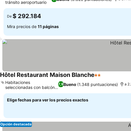
tránsito aeroportuario
Ver precios
$ 292.184
De
Mira precios de
11 páginas
Hôtel Restaurant Maison Blanche
2 Estrellas
Ver precios
Habitaciones
Bueno
(1.348 puntuaciones)
7,9
a 2
seleccionadas con balcón o
Ver precios
terraza
Elige fechas para ver los precios exactos
Opción destacada