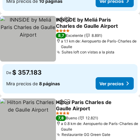
Mira precios de
10 páginas
Ver precios
INNSiDE by Meliá Paris
Compartir
Agregar a favoritos
Charles de Gaulle Airport
Ver precios
4 Estrellas
8,7
Excelente
8.891
a 1.1 km de: Aeropuerto de París-Charles de
Gaulle
Suites loft con vistas a la pista
Ver precio
$ 357.183
De
Mira precios de
8 páginas
Ver precios
Hilton Paris Charles de
Compartir
Agregar a favoritos
Gaulle Airport
Ver precios
4 Estrellas
7,8
Bueno
12.821
a 0.8 km de: Aeropuerto de París-Charles de
Gaulle
Restaurante GG Green Gate
Ver precios