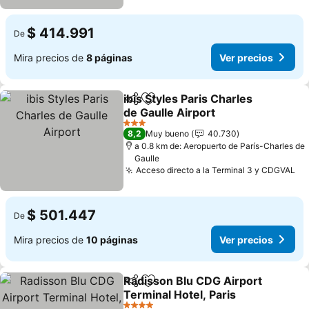
$ 414.991
De
Mira precios de
8 páginas
Ver precios
ibis Styles Paris Charles
Compartir
Agregar a favoritos
de Gaulle Airport
Ver precios
3 Estrellas
8,2
Muy bueno
40.730
a 0.8 km de: Aeropuerto de París-Charles de
Gaulle
Acceso directo a la Terminal 3 y CDGVAL
Ve
$ 501.447
De
Mira precios de
10 páginas
Ver precios
Radisson Blu CDG Airport
Compartir
Agregar a favoritos
Terminal Hotel, Paris