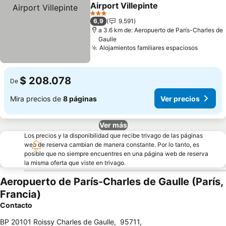
Compartir
Agregar a favoritos
Airport Villepinte
Ver precios
3 Estrellas
6,9
9.591
a 3.6 km de: Aeropuerto de París-Charles de
Gaulle
Alojamientos familiares espaciosos
Ver pre
$ 208.078
De
Mira precios de
8 páginas
Ver precios
Ver más
Los precios y la disponibilidad que recibe trivago de las páginas
web de reserva cambian de manera constante. Por lo tanto, es
posible que no siempre encuentres en una página web de reserva
la misma oferta que viste en trivago.
Aeropuerto de París-Charles de Gaulle (París,
Francia)
Contacto
BP 20101 Roissy Charles de Gaulle
,
95711
,