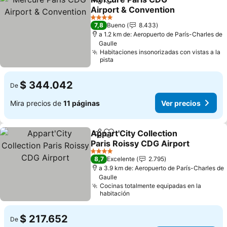
Compartir
Agregar a favoritos
Airport & Convention
Ver precios
4 Estrellas
7,8
Bueno
8.433
a 1.2 km de: Aeropuerto de París-Charles de
Gaulle
Habitaciones insonorizadas con vistas a la
pista
$ 344.042
De
Mira precios de
11 páginas
Ver precios
Appart'City Collection
Compartir
Agregar a favoritos
Paris Roissy CDG Airport
Ver precios
4 Estrellas
8,7
Excelente
2.795
a 3.9 km de: Aeropuerto de París-Charles de
Gaulle
Cocinas totalmente equipadas en la
habitación
$ 217.652
De