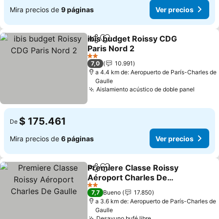
Mira precios de
9 páginas
Ver precios
ibis budget Roissy CDG
Compartir
Agregar a favoritos
Paris Nord 2
Ver precios
2 Estrellas
7,0
10.991
a 4.4 km de: Aeropuerto de París-Charles de
Gaulle
Aislamiento acústico de doble panel
Ver pr
$ 175.461
De
Mira precios de
6 páginas
Ver precios
Premiere Classe Roissy
Compartir
Agregar a favoritos
Aéroport Charles De
Gaulle
Ver precios
2 Estrellas
7,7
Bueno
17.850
a 3.6 km de: Aeropuerto de París-Charles de
Gaulle
Desayuno bufé libre