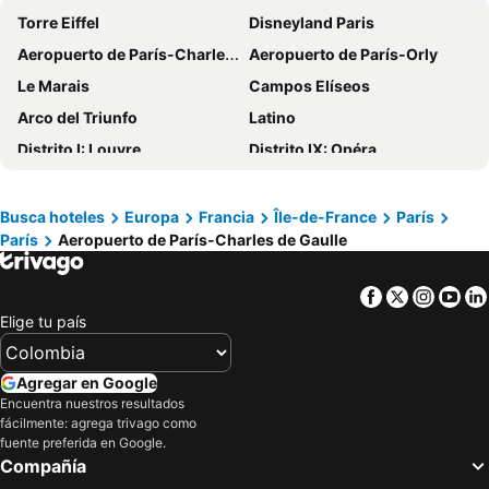
Torre Eiffel
Disneyland Paris
Premiere Classe Montreuil
Novotel Paris Est
Aeropuerto de París-Charles de Gaulle
Aeropuerto de París-Orly
hotelF1 Roissy CDG
Campanile Prime Paris 19 - La Villette
Le Marais
Campos Elíseos
Oceania Paris Roissy CDG
Sheraton Paris Charles de Gaulle Airport Hotel
Arco del Triunfo
Latino
B&B HOTEL Paris Roissy CDG Aéroport
Première Classe Roissy - Aéroport CDG - Le Mesnil-Amelot
Distrito I: Louvre
Distrito IX: Opéra
Hilton Paris Charles de Gaulle Airport
Première Classe Rosny Sous Bois
Estación de París-Norte
Estación de París-Lyon
Hôtel Royal Montreuil
Eklo Hotels Paris Roissy CDG Airport
Distrito V: Panthéon
Museo del Louvre
Busca hoteles
Europa
Francia
Île-de-France
París
Novotel Paris Charles de Gaulle Airport
ibis budget Paris Porte de Pantin
París
Aeropuerto de París-Charles de Gaulle
Distrito IV: Hôtel-de-Ville
Distrito VIII: Élysée
Premiere Classe Roissy CDG - Paris Nord 2 - Parc des Expositions
Campanile Roissy - Aéroport CDG - Le Mesnil Amelot
Distrito II: Bourse
Catedral de Notre Dame
hotelF1 Paris Villemomble
ibis Styles Paris Roissy-CDG
Facebook
Twitter
Insta
Yo
Montparnasse
Distrito III: Temple
Novotel Paris Stade Basilique
Campanile PRIME - Paris - Porte de Bagnolet
Elige tu país
Distrito VI: Luxembourg
Distrito VII: Palais-Bourbon
B&B HOTEL Paris Nord Gonesse Parc des Expos
All Suites Hôtel | Paris Pleyel – L’île Saint Denis
Gare du Nord Metro Station
St-Germain-des-Prés
Jangle Hotel Paris CDG Airport
easyHotel Paris Charles de Gaulle Villepinte
Agregar en Google
Montmartre
Distrito XI: Popincourt
Encuentra nuestros resultados
ibis Styles Paris Charles de Gaulle Airport
easyHotel Paris Nord Aubervilliers
fácilmente: agrega trivago como
Distrito XV: Vaugirard
Trocadéro Metro Station
Premiere Classe Le Blanc Mesnil
citizenM Paris Charles de Gaulle Airport
fuente preferida en Google.
Compañía
Europa
Capilla de la Medalla Milagrosa
Moxy Paris Charles de Gaulle Airport
GREEN PARK HOTEL PARIS