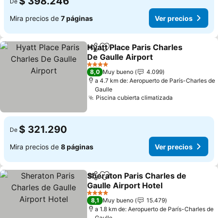
$ 398.246
De
Mira precios de
7 páginas
Ver precios
Hyatt Place Paris Charles
Compartir
Agregar a favoritos
De Gaulle Airport
Ver precios
4 Estrellas
8,0
Muy bueno
4.099
a 4.7 km de: Aeropuerto de París-Charles de
Gaulle
Piscina cubierta climatizada
Ver precios
$ 321.290
De
Mira precios de
8 páginas
Ver precios
Sheraton Paris Charles de
Compartir
Agregar a favoritos
Gaulle Airport Hotel
Ver precios
4 Estrellas
8,1
Muy bueno
15.479
a 1.8 km de: Aeropuerto de París-Charles de
Gaulle