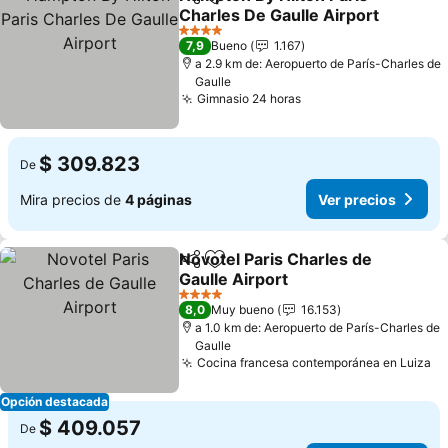
Compartir
Agregar a favoritos
Charles De Gaulle Airport
Ver precios
4 Estrellas
7,9
Bueno
1.167
a 2.9 km de: Aeropuerto de París-Charles de
Gaulle
Gimnasio 24 horas
Ver precios
$ 309.823
De
Mira precios de
4 páginas
Ver precios
Novotel Paris Charles de
Compartir
Agregar a favoritos
Gaulle Airport
Ver precios
4 Estrellas
8,0
Muy bueno
16.153
a 1.0 km de: Aeropuerto de París-Charles de
Gaulle
Cocina francesa contemporánea en Luiza
Ve
Opción destacada
$ 409.057
De