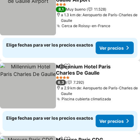
Ver precios
3 Estrellas
8,1
Muy bueno
11.528
a 1.3 km de: Aeropuerto de París-Charles de
Gaulle
Cerca de Roissy-en-France
Ver precios
Elige fechas para ver los precios exactos
Ver precios
Millennium Hotel Paris
Compartir
Agregar a favoritos
Charles De Gaulle
Ver precios
4 Estrellas
6,3
7.292
a 2.9 km de: Aeropuerto de París-Charles de
Gaulle
Piscina cubierta climatizada
Ver precios
Elige fechas para ver los precios exactos
Ver precios
Mercure Paris CDG