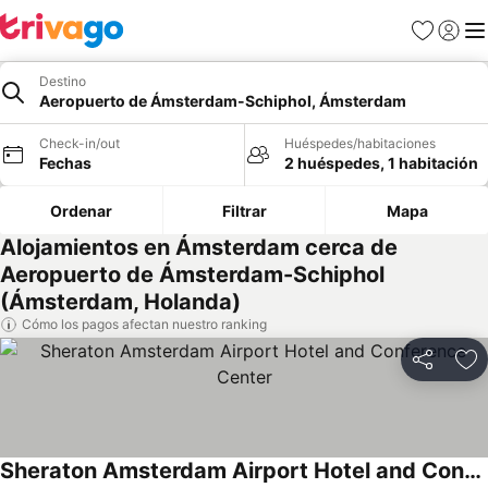
Favoritos
Iniciar 
Me
Destino
Aeropuerto de Ámsterdam-Schiphol, Ámsterdam
Check-in/out
Huéspedes/habitaciones
Fechas
2 huéspedes, 1 habitación
Ordenar
Filtrar
Mapa
Alojamientos en Ámsterdam cerca de
Aeropuerto de Ámsterdam-Schiphol
(Ámsterdam, Holanda)
Cómo los pagos afectan nuestro ranking
Compartir
Ag
Sheraton Amsterdam Airport Hotel and Conference Center