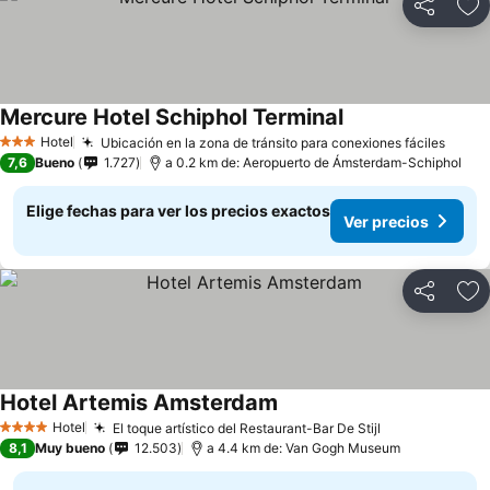
Compartir
Ag
Mercure Hotel Schiphol Terminal
Hotel
Ubicación en la zona de tránsito para conexiones fáciles
3 Estrellas
7,6
Bueno
1.727
a 0.2 km de: Aeropuerto de Ámsterdam-Schiphol
Elige fechas para ver los precios exactos
Ver precios
Compartir
Ag
Hotel Artemis Amsterdam
Hotel
El toque artístico del Restaurant-Bar De Stijl
4 Estrellas
8,1
Muy bueno
12.503
a 4.4 km de: Van Gogh Museum