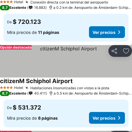
Hotel
Conexión directa con la terminal del aeropuerto
4 Estrellas
8,7
Excelente
16.883
a 0.2 km de: Aeropuerto de Ámsterdam-Schiphol
$ 720.123
De
Mira precios de
11 páginas
Ver precios
Opción destacada
Compartir
Ag
citizenM Schiphol Airport
Hotel
Habitaciones insonorizadas con vistas a la pista
4 Estrellas
8,7
Excelente
40.411
a 0.5 km de: Aeropuerto de Ámsterdam-Schiphol
$ 531.372
De
Mira precios de
8 páginas
Ver precios