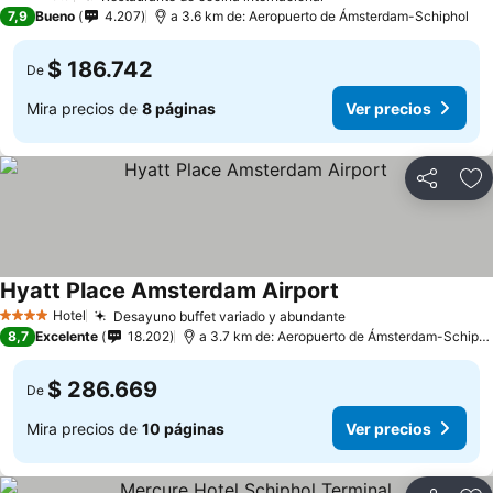
3 Estrellas
7,9
Bueno
4.207
a 3.6 km de: Aeropuerto de Ámsterdam-Schiphol
$ 186.742
De
Mira precios de
8 páginas
Ver precios
Compartir
Ag
Hyatt Place Amsterdam Airport
Hotel
Desayuno buffet variado y abundante
4 Estrellas
8,7
Excelente
18.202
a 3.7 km de: Aeropuerto de Ámsterdam-Schiphol
$ 286.669
De
Mira precios de
10 páginas
Ver precios