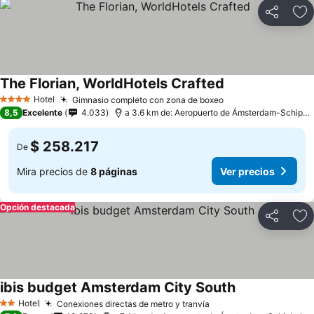
Compartir
Ag
The Florian, WorldHotels Crafted
Hotel
Gimnasio completo con zona de boxeo
4 Estrellas
8,5
Excelente
4.033
a 3.6 km de: Aeropuerto de Ámsterdam-Schiphol
$ 258.217
De
Mira precios de
8 páginas
Ver precios
Opción destacada
Compartir
Ag
ibis budget Amsterdam City South
Hotel
Conexiones directas de metro y tranvía
2 Estrellas