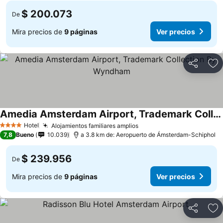
$ 200.073
De
Mira precios de
9 páginas
Ver precios
Compartir
Ag
Amedia Amsterdam Airport, Trademark Collection By Wyndham
Hotel
Alojamientos familiares amplios
4 Estrellas
7,8
Bueno
10.039
a 3.8 km de: Aeropuerto de Ámsterdam-Schiphol
$ 239.956
De
Mira precios de
9 páginas
Ver precios
Compartir
Ag