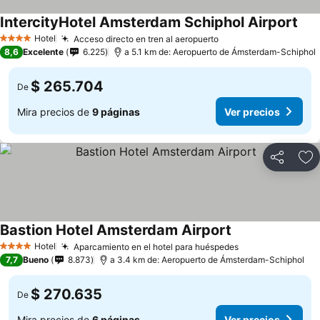
IntercityHotel Amsterdam Schiphol Airport
Hotel
Acceso directo en tren al aeropuerto
4 Estrellas
8,6
Excelente
6.225
a 5.1 km de: Aeropuerto de Ámsterdam-Schiphol
$ 265.704
De
Mira precios de
9 páginas
Ver precios
Compartir
Ag
Bastion Hotel Amsterdam Airport
Hotel
Aparcamiento en el hotel para huéspedes
4 Estrellas
7,7
Bueno
8.873
a 3.4 km de: Aeropuerto de Ámsterdam-Schiphol
$ 270.635
De
Mira precios de
6 páginas
Ver precios