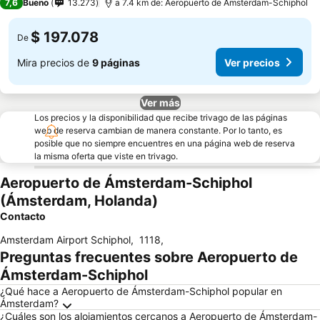
7,6
Bueno
13.273
a 7.4 km de: Aeropuerto de Ámsterdam-Schiphol
$ 197.078
De
Mira precios de
9 páginas
Ver precios
Ver más
Los precios y la disponibilidad que recibe trivago de las páginas
web de reserva cambian de manera constante. Por lo tanto, es
posible que no siempre encuentres en una página web de reserva
la misma oferta que viste en trivago.
Aeropuerto de Ámsterdam-Schiphol
(Ámsterdam, Holanda)
Contacto
Amsterdam Airport Schiphol
,
1118
,
Preguntas frecuentes sobre Aeropuerto de
Ámsterdam-Schiphol
¿Qué hace a Aeropuerto de Ámsterdam-Schiphol popular en
Ámsterdam?
¿Cuáles son los alojamientos cercanos a Aeropuerto de Ámsterdam-