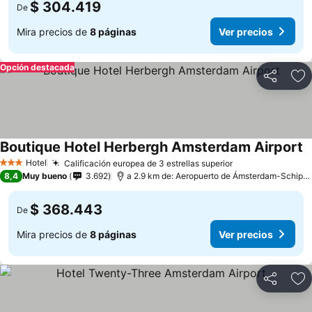
$ 304.419
De
Mira precios de
8 páginas
Ver precios
Opción destacada
Compartir
Ag
Boutique Hotel Herbergh Amsterdam Airport
Hotel
Calificación europea de 3 estrellas superior
3 Estrellas
8,4
Muy bueno
3.692
a 2.9 km de: Aeropuerto de Ámsterdam-Schiphol
$ 368.443
De
Mira precios de
8 páginas
Ver precios
Compartir
Ag