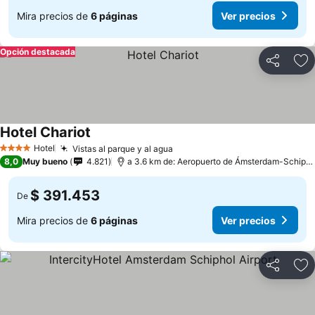
Mira precios de
6 páginas
Ver precios
Opción destacada
Compartir
Ag
Hotel Chariot
Hotel
Vistas al parque y al agua
4 Estrellas
8,0
Muy bueno
4.821
a 3.6 km de: Aeropuerto de Ámsterdam-Schiphol
$ 391.453
De
Mira precios de
6 páginas
Ver precios
Compartir
Ag