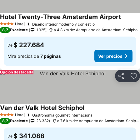
Hotel Twenty-Three Amsterdam Airport
Hotel
Diseño interior moderno y con estilo
4 Estrellas
8,7
Excelente
1.925
a 4.8 km de: Aeropuerto de Ámsterdam-Schiphol
$ 227.684
De
Mira precios de
7 páginas
Ver precios
Opción destacada
Compartir
Ag
Van der Valk Hotel Schiphol
Hotel
Gastronomía gourmet internacional
4 Estrellas
8,7
Excelente
23.382
a 7.6 km de: Aeropuerto de Ámsterdam-Schiphol
$ 341.088
De