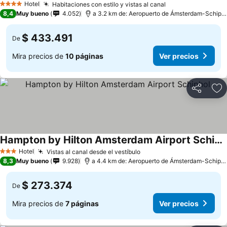
Hotel
Habitaciones con estilo y vistas al canal
4 Estrellas
8,4
Muy bueno
4.052
a 3.2 km de: Aeropuerto de Ámsterdam-Schiphol
$ 433.491
De
Mira precios de
10 páginas
Ver precios
Compartir
Ag
Hampton by Hilton Amsterdam Airport Schiphol
Hotel
Vistas al canal desde el vestíbulo
3 Estrellas
8,3
Muy bueno
9.928
a 4.4 km de: Aeropuerto de Ámsterdam-Schiphol
$ 273.374
De
Mira precios de
7 páginas
Ver precios