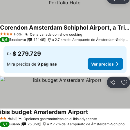
Compartir
Ag
Corendon Amsterdam Schiphol Airport, a Tribute Portfolio Hotel
Hotel
Cena variada con show cooking
4 Estrellas
8,6
Excelente
12.145
a 2.7 km de: Aeropuerto de Ámsterdam-Schiphol
$ 279.729
De
Mira precios de
9 páginas
Ver precios
Compartir
Ag
ibis budget Amsterdam Airport
Hotel
Opciones gastronómicas en el ibis adyacente
2 Estrellas
7,7
Bueno
25.350
a 2.7 km de: Aeropuerto de Ámsterdam-Schiphol