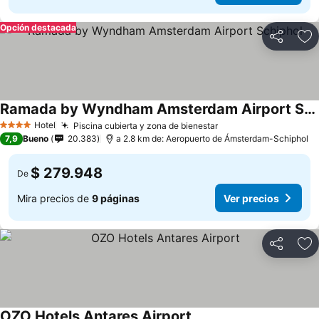
Opción destacada
Compartir
Ag
Ramada by Wyndham Amsterdam Airport Schiphol
Hotel
Piscina cubierta y zona de bienestar
4 Estrellas
7,9
Bueno
20.383
a 2.8 km de: Aeropuerto de Ámsterdam-Schiphol
$ 279.948
De
Mira precios de
9 páginas
Ver precios
Compartir
Ag
OZO Hotels Antares Airport