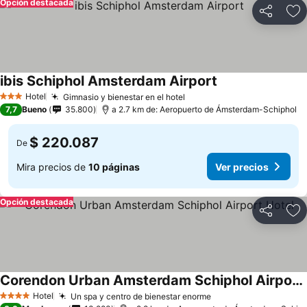
Opción destacada
Compartir
Ag
ibis Schiphol Amsterdam Airport
Hotel
Gimnasio y bienestar en el hotel
3 Estrellas
7,7
Bueno
35.800
a 2.7 km de: Aeropuerto de Ámsterdam-Schiphol
$ 220.087
De
Mira precios de
10 páginas
Ver precios
Opción destacada
Compartir
Ag
Corendon Urban Amsterdam Schiphol Airport Hotel
Hotel
Un spa y centro de bienestar enorme
4 Estrellas