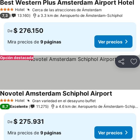
Best Western Plus Amsterdam Airport Hotel
Hotel
Cerca de las atracciones de Ámsterdam
4 Estrellas
7,3
13.160
a 3.3 km de: Aeropuerto de Ámsterdam-Schiphol
$ 276.150
De
Mira precios de
9 páginas
Ver precios
Opción destacada
Compartir
Ag
Novotel Amsterdam Schiphol Airport
Hotel
Gran variedad en el desayuno buffet
4 Estrellas
8,7
Excelente
11.275
a 4.6 km de: Aeropuerto de Ámsterdam-Schiphol
$ 275.931
De
Mira precios de
9 páginas
Ver precios