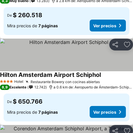
8,3
Muy bueno
13.283
a 2.8 km de: Aeropuerto de Ámsterdam-Schiphol
$ 260.518
De
Mira precios de
7 páginas
Ver precios
Compartir
Ag
Hilton Amsterdam Airport Schiphol
Hotel
Restaurante Bowery con cocinas abiertas
4 Estrellas
8,9
Excelente
12.742
a 0.6 km de: Aeropuerto de Ámsterdam-Schiphol
$ 650.766
De
Mira precios de
7 páginas
Ver precios