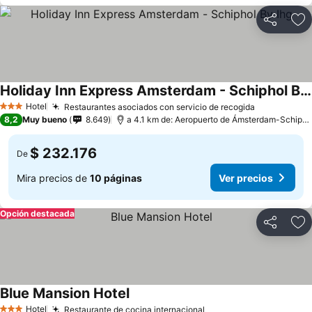
Compartir
Ag
Holiday Inn Express Amsterdam - Schiphol By Ihg
Hotel
Restaurantes asociados con servicio de recogida
3 Estrellas
8,2
Muy bueno
8.649
a 4.1 km de: Aeropuerto de Ámsterdam-Schiphol
$ 232.176
De
Mira precios de
10 páginas
Ver precios
Opción destacada
Compartir
Ag
Blue Mansion Hotel
Hotel
Restaurante de cocina internacional