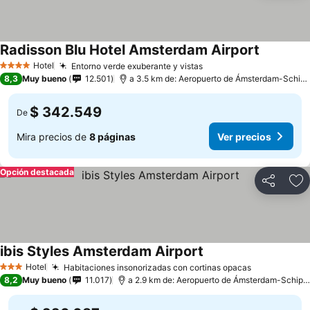
Radisson Blu Hotel Amsterdam Airport
Hotel
Entorno verde exuberante y vistas
4 Estrellas
8,3
Muy bueno
12.501
a 3.5 km de: Aeropuerto de Ámsterdam-Schiphol
$ 342.549
De
Mira precios de
8 páginas
Ver precios
Opción destacada
Compartir
Ag
ibis Styles Amsterdam Airport
Hotel
Habitaciones insonorizadas con cortinas opacas
3 Estrellas
8,2
Muy bueno
11.017
a 2.9 km de: Aeropuerto de Ámsterdam-Schiphol