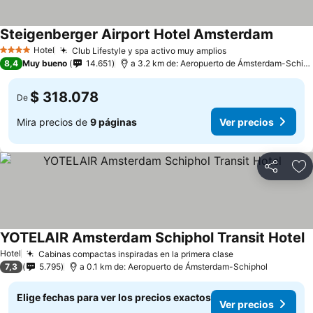
Steigenberger Airport Hotel Amsterdam
Hotel
Club Lifestyle y spa activo muy amplios
4 Estrellas
8,4
Muy bueno
14.651
a 3.2 km de: Aeropuerto de Ámsterdam-Schiphol
$ 318.078
De
Mira precios de
9 páginas
Ver precios
Compartir
Ag
YOTELAIR Amsterdam Schiphol Transit Hotel
Hotel
Cabinas compactas inspiradas en la primera clase
7,3
5.795
a 0.1 km de: Aeropuerto de Ámsterdam-Schiphol
Elige fechas para ver los precios exactos
Ver precios