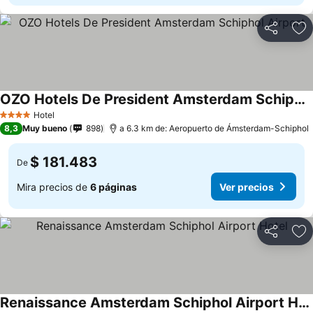
Compartir
Ag
OZO Hotels De President Amsterdam Schiphol Airport
Hotel
4 Estrellas
8,3
Muy bueno
898
a 6.3 km de: Aeropuerto de Ámsterdam-Schiphol
$ 181.483
De
Mira precios de
6 páginas
Ver precios
Compartir
Ag
Renaissance Amsterdam Schiphol Airport Hotel