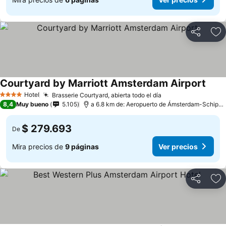
Compartir
Ag
Courtyard by Marriott Amsterdam Airport
Hotel
Brasserie Courtyard, abierta todo el día
4 Estrellas
8,4
Muy bueno
5.105
a 6.8 km de: Aeropuerto de Ámsterdam-Schiphol
$ 279.693
De
Mira precios de
9 páginas
Ver precios
Compartir
Ag