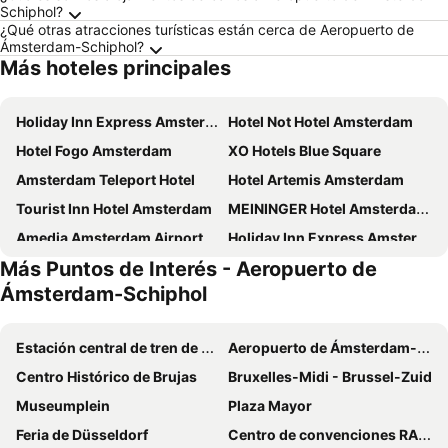
Schiphol?
¿Qué otras atracciones turísticas están cerca de Aeropuerto de
Ámsterdam-Schiphol?
Más hoteles principales
Holiday Inn Express Amsterdam - North Riverside By Ihg
Hotel Not Hotel Amsterdam
Hotel Fogo Amsterdam
XO Hotels Blue Square
Amsterdam Teleport Hotel
Hotel Artemis Amsterdam
Tourist Inn Hotel Amsterdam
MEININGER Hotel Amsterdam City West
Amedia Amsterdam Airport, Trademark Collection By Wyndham
Holiday Inn Express Amsterdam - Arena Towers by IHG
Más Puntos de Interés - Aeropuerto de
Hotel Levell
Westlake Hotels Amsterdam
Ámsterdam-Schiphol
Quentin Arrive Hotel
ibis Amsterdam Centre
ibis Amsterdam Centre Stopera
XO Hotels Blue Tower
Estación central de tren de Ámsterdam
Aeropuerto de Ámsterdam-Schiphol
Bunk Hotel Amsterdam
Sheraton Amsterdam Airport Hotel and Conference Center
Centro Histórico de Brujas
Bruxelles-Midi - Brussel-Zuid
CityHub Amsterdam
Mövenpick Hotel Amsterdam City Centre
Museumplein
Plaza Mayor
XO Hotels Couture
Jaz in the City Amsterdam
Feria de Düsseldorf
Centro de convenciones RAI Amsterdam
De Bedstee Boutique Capsules
Volkshotel