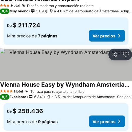
Hotel
Diseño moderno y construcción reciente
3 Estrellas
8,4
Muy bueno
5.090
a 4.0 km de: Aeropuerto de Ámsterdam-Schiphol
$ 211.724
De
Mira precios de
7 páginas
Ver precios
Compartir
Ag
Vienna House Easy by Wyndham Amsterdam Airport
Hotel
Terraza para relajarte al aire libre
4 Estrellas
8,5
Excelente
6.341
a 3.5 km de: Aeropuerto de Ámsterdam-Schiphol
$ 258.436
De
Mira precios de
9 páginas
Ver precios