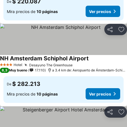
$ 220.087
De
Mira precios de
10 páginas
Ver precios
Compartir
Ag
NH Amsterdam Schiphol Airport
Hotel
Desayuno The Greenhouse
4 Estrellas
8,3
Muy bueno
17.110
a 3.4 km de: Aeropuerto de Ámsterdam-Schiphol
$ 282.213
De
Mira precios de
10 páginas
Ver precios
Compartir
Ag